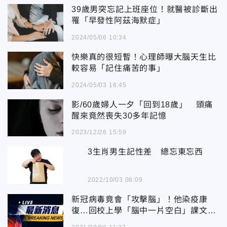
39歲男突忘記上班座位！就醫被診斷出
罹「早發性阿茲海默症」
2024/05/06 10:34
快樂真的很短暫！心理師曝大腦天生比
較容易「記住痛苦的事」
2024/05/03 16:45
影/60歲婦人一夕「回到18歲」 頭痛
醒來竟然喪失30多年記憶
2023/12/26 15:59
3生肖男生記性差 總忘東忘西
2022/10/03 08:09
新冠病毒竟會「攻擊腦」！他染疫康
復…回校上學「腦中一片空白」課文全
忘光