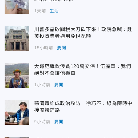
1天前
生活
川普多晶矽關稅大刀砍下來！政院急喊：赴
美投資業者適用免稅配額
15小時前
要聞
大哥范織欽涉貪120萬交保！伍麗華：我們
絕對不會讓他孤單
1小時前
要聞
慈濟遭詐成政治攻防 徐巧芯：綠為陳時中
接閣揆鋪路
9小時前
要聞