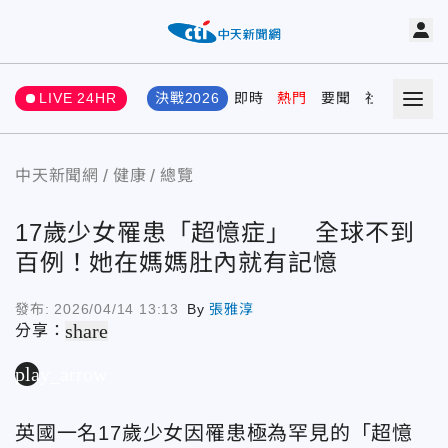
LIVE 24HR
決戰2026
即時
熱門
要聞
社會
娛樂
中天新聞網
健康
總覽
17歲少女罹患「超憶症」 全球不到
百例！她在媽媽肚內就有記憶
發布:
2026/04/14 13:13
By
張雅淳
share
分享：
play_arrow
英國一名17歲少女因罹患極為罕見的「超憶