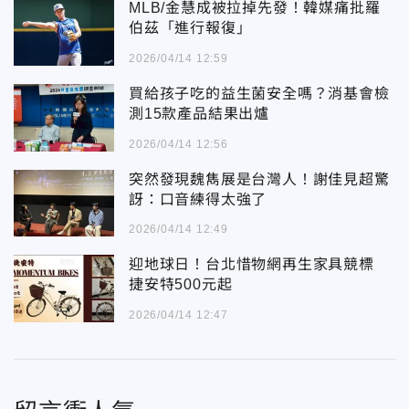
MLB/金慧成被拉掉先發！韓媒痛批羅
伯茲「進行報復」
2026/04/14 12:59
買給孩子吃的益生菌安全嗎？消基會檢
測15款產品結果出爐
2026/04/14 12:56
突然發現魏雋展是台灣人！謝佳見超驚
訝：口音練得太強了
2026/04/14 12:49
迎地球日！台北惜物網再生家具競標
捷安特500元起
2026/04/14 12:47