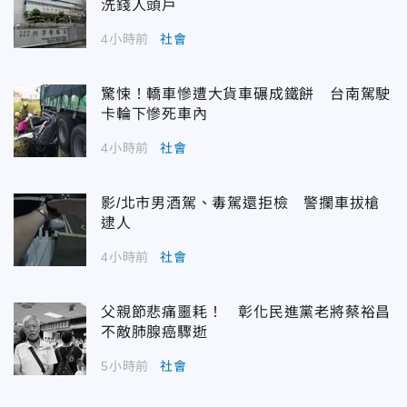
洗錢人頭戶
4小時前
社會
驚悚！轎車慘遭大貨車碾成鐵餅 台南駕駛
卡輪下慘死車內
4小時前
社會
影/北市男酒駕、毒駕還拒檢 警攔車拔槍
逮人
4小時前
社會
父親節悲痛噩耗！ 彰化民進黨老將蔡裕昌
不敵肺腺癌驟逝
5小時前
社會