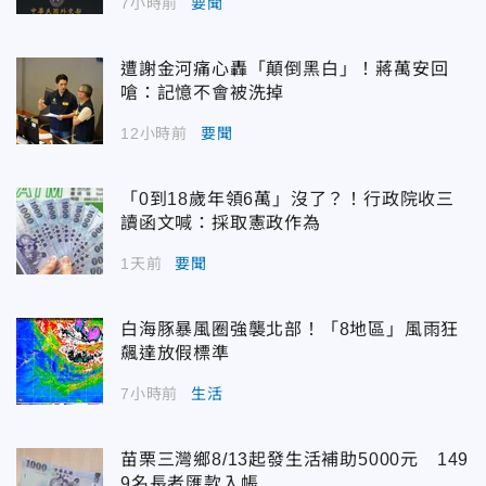
7小時前
要聞
遭謝金河痛心轟「顛倒黑白」！蔣萬安回
嗆：記憶不會被洗掉
12小時前
要聞
「0到18歲年領6萬」沒了？！行政院收三
讀函文喊：採取憲政作為
1天前
要聞
白海豚暴風圈強襲北部！「8地區」風雨狂
飆達放假標準
7小時前
生活
苗栗三灣鄉8/13起發生活補助5000元 149
9名長者匯款入帳