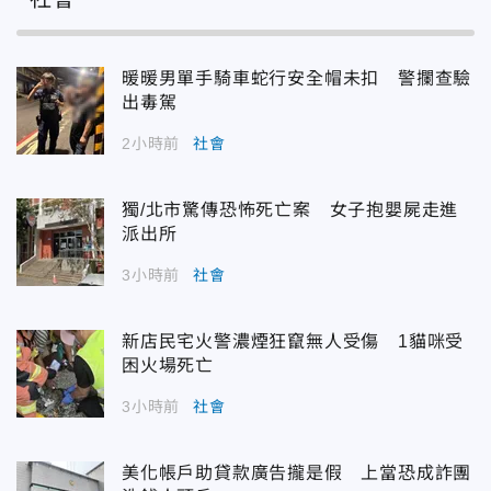
暖暖男單手騎車蛇行安全帽未扣 警攔查驗
出毒駕
2小時前
社會
獨/北市驚傳恐怖死亡案 女子抱嬰屍走進
派出所
3小時前
社會
新店民宅火警濃煙狂竄無人受傷 1貓咪受
困火場死亡
3小時前
社會
美化帳戶助貸款廣告攏是假 上當恐成詐團