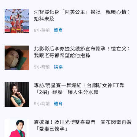
河智媛化身「阿美公主」挨批 親曝心情：
始料未及
8小時前
體育
北影影后李亦捷父親節宣布懷孕！憶亡父：
我跟老哥都希望給他抱孫
9小時前
娛樂
專訪/明星賽一舞爆紅！台鋼新女神ET靠
「2招」紓壓 曝人生分水嶺
9小時前
體育
震撼彈！及川光博雙喜臨門 宣布閃電再婚
「愛妻已懷孕」