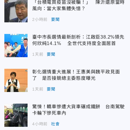
「台積電買疫苗沒被騙！」 陳沂還原當時
風向：當大家集體失憶？
2小時前
要聞
臺中市長選情最新剖析：江啟臣38.2%領先
何欣純14.1% 全世代支持度全面居首
1天前
要聞
彰化選情重大進展！王惠美與魏平政見面
了 是否接競總主委態度曝光
1天前
要聞
驚悚！轎車慘遭大貨車碾成鐵餅 台南駕駛
卡輪下慘死車內
4小時前
社會