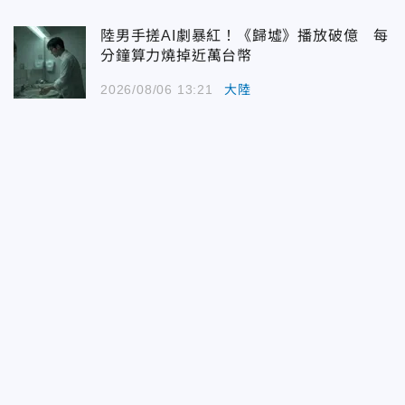
陸男手搓AI劇暴紅！《歸墟》播放破億 每
分鐘算力燒掉近萬台幣
2026/08/06 13:21
大陸