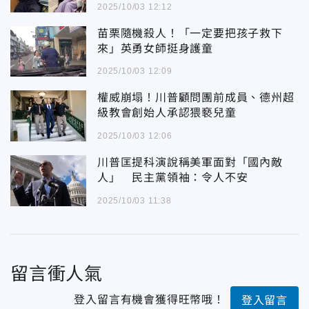
2025/10/03 12:12
苗栗隨機殺人！「一定要把孩子救下
來」英勇女師挺身護童
2025/10/03 12:09
權威崩塌！川普顧問團前成員、德州超
級教會創始人承認猥褻兒童
2025/10/03 12:06
川普匡提科演說稱美軍面對「國內敵
人」 民主黨領袖：令人不安
2025/10/03 11:38
留言衝人氣
登入留言有機會獲得旺幣哦！
登入留言