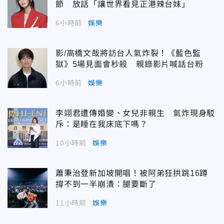
節 放話「讓世界看見正港辣台妹」
6小時前
娛樂
影/高橋文哉將訪台人氣炸裂！《藍色監
獄》5場見面會秒殺 親錄影片喊話台粉
6小時前
娛樂
李翊君遭傳婚變、女兒非親生 氣炸現身駁
斥：是睡在我床底下嗎？
10小時前
娛樂
蕭秉治登新加坡開唱！被阿弟狂拱跳16蹲
撐不到一半崩潰：腿要斷了
11小時前
娛樂