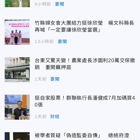
9小時前
要聞
竹縣婦女會大團結力挺徐欣瑩 楊文科縣長
再喊「一定要讓徐欣瑩當選」
13小時前
要聞
台東又驚天變！農業處長涉圖利20萬交保撤
銷 重開羈押庭
1天前
要聞
挺自家股票！群聯執行長潘健成7月加碼買4
0張
1天前
財經
被學者質疑「偽造監委自傳」 總統府澄