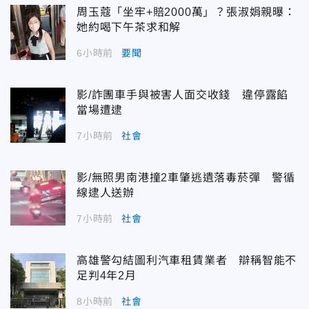
周玉蔻「坐牢+賠2000萬」？張淑娟親曝：
她約喝下午茶求和解
6小時前
要聞
影/詐團車手與被害人面交收錢 違停露餡
當場遭逮
7小時前
社會
影/無照男南港撞2車肇逃遺落毒菸彈 警循
線逮人送辦
7小時前
社會
高雄警勾結圖利汽車租賃業者 辯稱智能不
足判4年2月
8小時前
社會