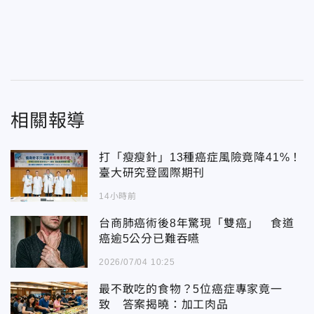
相關報導
打「瘦瘦針」13種癌症風險竟降41%！
臺大研究登國際期刊
14小時前
台商肺癌術後8年驚現「雙癌」 食道
癌逾5公分已難吞嚥
2026/07/04 10:25
最不敢吃的食物？5位癌症專家竟一
致 答案揭曉：加工肉品