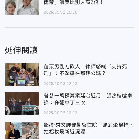
爾蒙」濃度比別人高2倍！
2026/05/02 15:10
延伸閱讀
苗栗男亂刀砍人！律師怒喊「支持死
刑」：不然擺在那拜公媽？
2025/10/03 12:13
普發一萬預算案延宕近月 張啓楷嗆卓
揆：你翻車了三次
2025/10/03 12:13
影/鄭秀文腰部撕裂住院！痛到坐輪椅、
拄柺杖最新近況曝