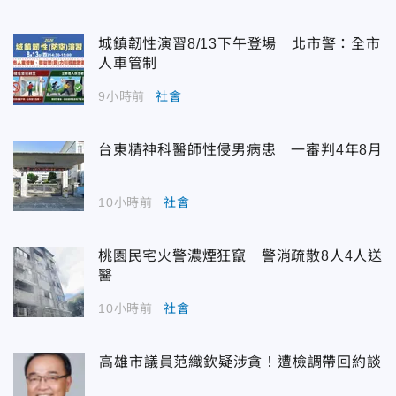
城鎮韌性演習8/13下午登場 北市警：全市
人車管制
9小時前
社會
台東精神科醫師性侵男病患 一審判4年8月
10小時前
社會
桃園民宅火警濃煙狂竄 警消疏散8人4人送
醫
10小時前
社會
高雄市議員范織欽疑涉貪！遭檢調帶回約談