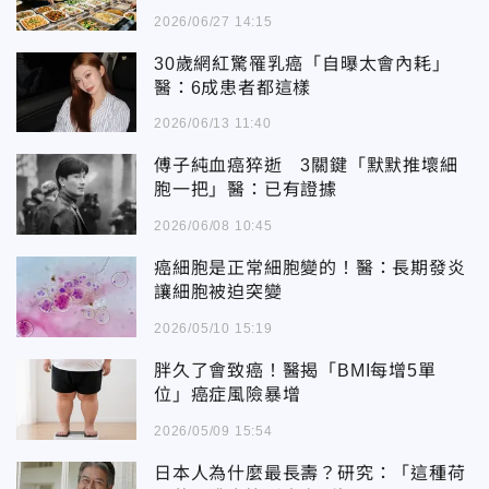
2026/06/27 14:15
30歲網紅驚罹乳癌「自曝太會內耗」
醫：6成患者都這樣
2026/06/13 11:40
傅子純血癌猝逝 3關鍵「默默推壞細
胞一把」醫：已有證據
2026/06/08 10:45
癌細胞是正常細胞變的！醫：長期發炎
讓細胞被迫突變
2026/05/10 15:19
胖久了會致癌！醫揭「BMI每增5單
位」癌症風險暴增
2026/05/09 15:54
日本人為什麼最長壽？研究：「這種荷