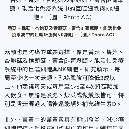
香菇、舞菇、杏鮑菇及猴頭菇，富含β-葡聚醣，能活化免
疫系統中的巨噬細胞與NK細胞。（圖／Photo AC）
菇類也是防癌的重要選擇，像是香菇、舞菇、
杏鮑菇及猴頭菇，富含β-葡聚醣，能活化免疫
系統中的巨噬細胞與NK細胞。研究顯示，每
周至少吃一次菇類，乳癌風險可降低3成以
上。他建議每天或每周至少3至4次將菇類加
入飲食，無論是煮湯、炒菜或做燉飯皆可，特
別是香菇曬過太陽後還能額外補充維生素D。
此外，薑黃中的薑黃素具有抑制發炎、減少癌
細胞增殖及促進癌細胞凋亡的作用。劉博仁表