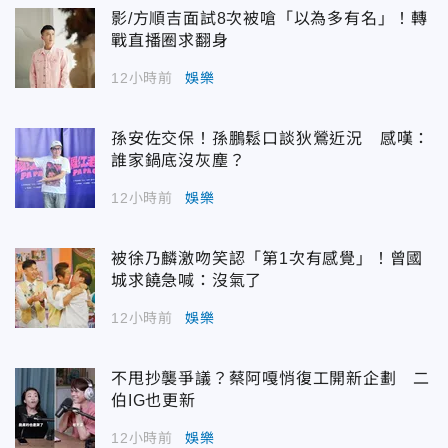
影/方順吉面試8次被嗆「以為多有名」！轉
戰直播圈求翻身
12小時前
娛樂
孫安佐交保！孫鵬鬆口談狄鶯近況 感嘆：
誰家鍋底沒灰塵？
12小時前
娛樂
被徐乃麟激吻笑認「第1次有感覺」！曾國
城求饒急喊：沒氣了
12小時前
娛樂
不甩抄襲爭議？蔡阿嘎悄復工開新企劃 二
伯IG也更新
12小時前
娛樂