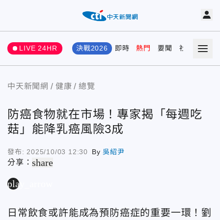
LIVE 24HR
決戰2026
即時
熱門
要聞
社會
娛樂
中天新聞網
健康
總覽
防癌食物就在市場！專家揭「每週吃
菇」能降乳癌風險3成
發布:
2025/10/03 12:30
By
吳紹尹
share
分享：
play_arrow
日常飲食或許能成為預防癌症
的重要一環！劉