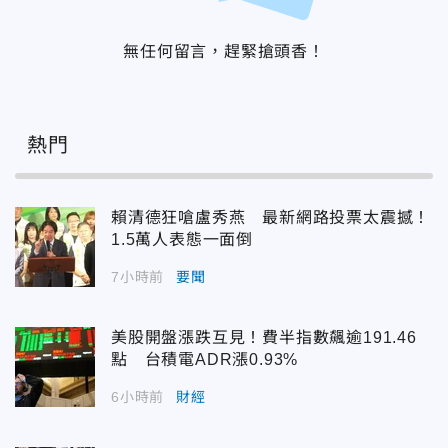
無任何留言，趕緊搶頭香！
熱門
賴清德狂嗆盧秀燕 最新網路投票太震撼！
1.5萬人表態一面倒
7小時前
要聞
美股開盤漲跌互見！費半指數飆逾191.46
點 台積電ADR漲0.93%
6小時前
財經