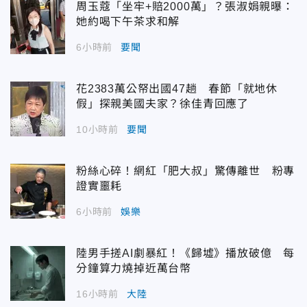
周玉蔻「坐牢+賠2000萬」？張淑娟親曝：
她約喝下午茶求和解
6小時前
要聞
花2383萬公帑出國47趟 春節「就地休
假」探親美國夫家？徐佳青回應了
10小時前
要聞
粉絲心碎！網紅「肥大叔」驚傳離世 粉專
證實噩耗
6小時前
娛樂
陸男手搓AI劇暴紅！《歸墟》播放破億 每
分鐘算力燒掉近萬台幣
16小時前
大陸