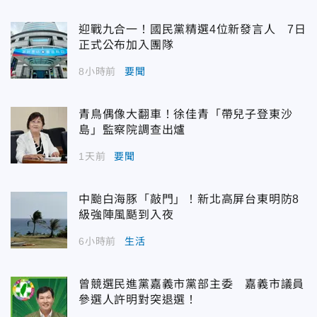
迎戰九合一！國民黨精選4位新發言人 7日
正式公布加入團隊
8小時前
要聞
青鳥偶像大翻車！徐佳青「帶兒子登東沙
島」監察院調查出爐
1天前
要聞
中颱白海豚「敲門」！新北高屏台東明防8
級強陣風颳到入夜
6小時前
生活
曾競選民進黨嘉義市黨部主委 嘉義市議員
參選人許明對突退選！