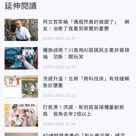
延伸閱讀
柯文哲笑稱「偶居然真的被跟了」 網
友：治癒了我看到萊爾的憂鬱
2025/10/02 12:37
種族歧視？川普用AI惡搞民主黨非裔領
袖 范斯：開玩笑
2025/10/02 12:30
流感升溫！北榮「跨科找床」有效緩解
急診壅塞
2025/10/02 12:23
打氣燙！流感、新冠疫苗接種量創新
高 皆為去年2倍以上
2025/10/02 11:38
80歲腳踏車勇伯「彰化衝花蓮」鏟泥