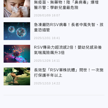
無疫苗、無藥物！陸「鼻病毒」爆增
醫示警：學齡兒童最危險
2026/01/09 16:07
急凍嚴防RSV病毒！長者中風失智、孩
童恐插管
2025/12/31 16:41
RSV傳染力超流感2倍！嬰幼兒感染後
氣喘風險飆升3倍
2025/12/26 14:11
長效型「RSV單株抗體」問世！一次施
打保護半年以上
2025/12/10 14:22