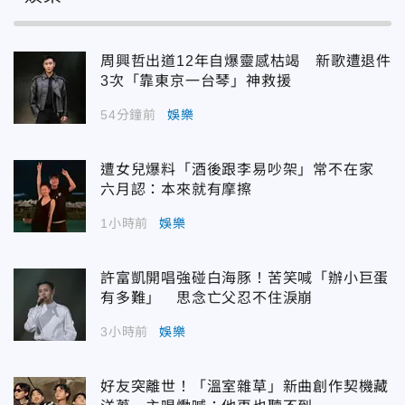
周興哲出道12年自爆靈感枯竭 新歌遭退件
3次「靠東京一台琴」神救援
54分鐘前
娛樂
遭女兒爆料「酒後跟李易吵架」常不在家
六月認：本來就有摩擦
1小時前
娛樂
許富凱開唱強碰白海豚！苦笑喊「辦小巨蛋
有多難」 思念亡父忍不住淚崩
3小時前
娛樂
好友突離世！「溫室雜草」新曲創作契機藏