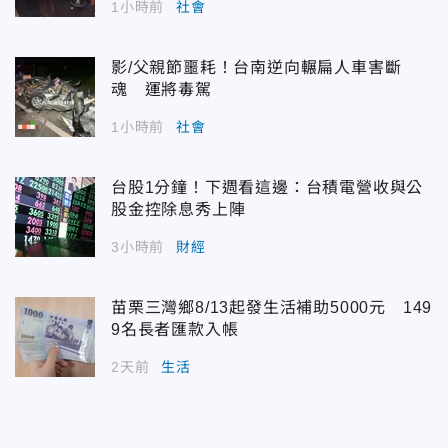
1小時前
社會
影/父親節噩耗！台南逆向輾扁人車害斷
魂 運將毒駕
1小時前
社會
台股1分鐘！下週看這邊：台積電營收與公
股金控除息秀上陣
3小時前
財經
苗栗三灣鄉8/13起發生活補助5000元 149
9名長者匯款入帳
2天前
生活