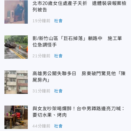
北市20歲女住處產子夭折 遺體裝袋報案檢
列被告
19分鐘前
社會
影/新竹山區「巨石掉落」躺路中 施工單
位急調怪手
21分鐘前
社會
高雄男公關失聯多日 房東破門驚見他「陳
屍房內」
31分鐘前
社會
與女友吵架喝爛醉！台中男蹲路邊亮刀喊：
要切水果、烤肉
44分鐘前
社會