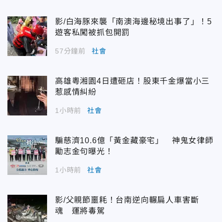
影/白海豚來襲「南澳海邊秘境出事了」！5
遊客私闖被抓包開罰
57分鐘前
社會
高雄粵湘園4日遭砸店！股東千金爆當小三
惹感情糾紛
1小時前
社會
騙慈濟10.6億「黃金藏豪宅」 神鬼女律師
勵志金句曝光！
1小時前
社會
影/父親節噩耗！台南逆向輾扁人車害斷
魂 運將毒駕