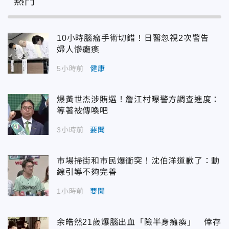
熱門
10小時腦瘤手術切錯！日醫忽視2次警告
婦人慘癱瘓
5小時前
健康
爆黃世杰涉賄選！詹江村曝警方調查進度：
等著被傳喚吧
3小時前
要聞
市場掃街和市民爆衝突！沈伯洋道歉了：動
線引導不夠完善
1小時前
要聞
余皓然21歲爆腦出血「險半身癱瘓」 倖存