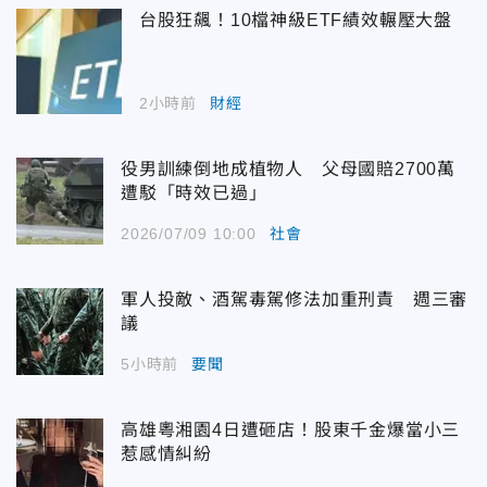
台股狂飆！10檔神級ETF績效輾壓大盤
2小時前
財經
役男訓練倒地成植物人 父母國賠2700萬
遭駁「時效已過」
2026/07/09 10:00
社會
軍人投敵、酒駕毒駕修法加重刑責 週三審
議
5小時前
要聞
高雄粵湘園4日遭砸店！股東千金爆當小三
惹感情糾紛