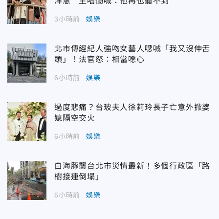
洋蔥 主唱慟喊：他再也聽不到
3小時前
娛樂
北市傳經紀人強吻女藝人噁喊「我又沒伸舌
頭」！法官怒：相當噁心
6小時前
娛樂
過度悲痛？台玻夫人徐莉玲長子亡意外掀婆
媳隔空交火
6小時前
娛樂
白海豚襲台北市災情最新！多個行政區「路
樹接連倒塌」
6小時前
娛樂