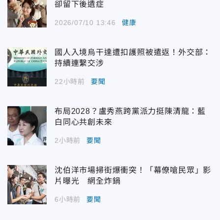
卻留下後遺症
2026/07/10 13:46
健康
國人入境烏干達遭扣護照被遣返！外交部：
持續連繫交涉
22小時前
要聞
布局2028？盧秀燕跨黨派力挺陳清龍：藍
白同心共創未來
2小時前
要聞
沈伯洋市場掃街爆衝突！「幕僚嗆民眾」影
片曝光 網全炸鍋
6小時前
要聞