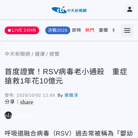
LIVE 24HR
決戰2026
即時
熱門
要聞
社會
娛樂
中天新聞網
健康
總覽
首度證實！RSV病毒老小通殺 重症
搶救1年花10億元
發布:
2025/10/02 12:48
By
張雅淳
share
分享：
play_arrow
呼吸道融合病毒（RSV）過去常被稱為「嬰幼