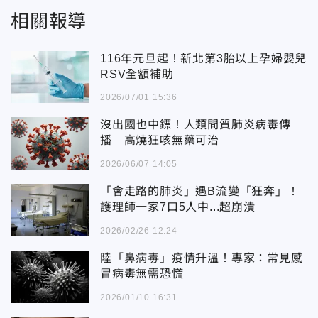
相關報導
116年元旦起！新北第3胎以上孕婦嬰兒
RSV全額補助
2026/07/01 15:36
沒出國也中鏢！人類間質肺炎病毒傳
播 高燒狂咳無藥可治
2026/06/07 14:05
「會走路的肺炎」遇B流變「狂奔」！
護理師一家7口5人中...超崩潰
2026/02/26 12:24
陸「鼻病毒」疫情升溫！專家：常見感
冒病毒無需恐慌
2026/01/10 16:31