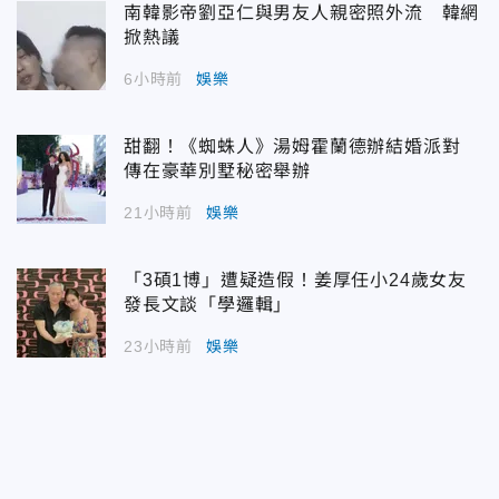
南韓影帝劉亞仁與男友人親密照外流 韓網
掀熱議
6小時前
娛樂
甜翻！《蜘蛛人》湯姆霍蘭德辦結婚派對
傳在豪華別墅秘密舉辦
21小時前
娛樂
「3碩1博」遭疑造假！姜厚任小24歲女友
發長文談「學邏輯」
23小時前
娛樂