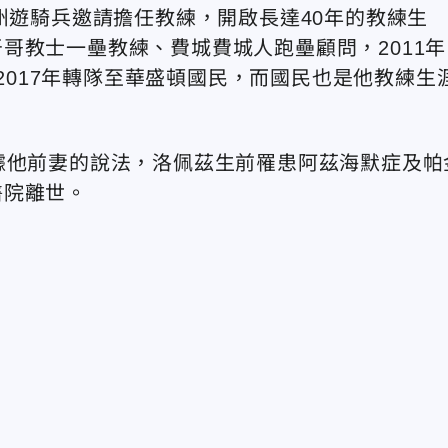
州遊騎兵邀請擔任教練，開啟長達40年的教練生
哥教士一壘教練、費城費城人跑壘顧問，2011年
至2017年轉隊至華盛頓國民，而國民也是他教練生
據他前妻的說法，洛佩茲生前罹患阿茲海默症及帕
醫院離世。