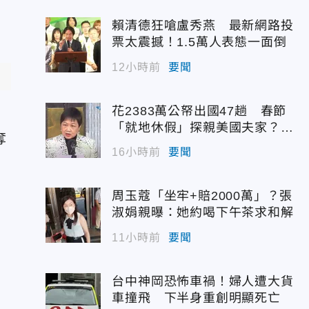
賴清德狂嗆盧秀燕 最新網路投
票太震撼！1.5萬人表態一面倒
12小時前
要聞
花2383萬公帑出國47趟 春節
手
「就地休假」探親美國夫家？徐
奪
佳青回應了
16小時前
要聞
周玉蔻「坐牢+賠2000萬」？張
賽
淑娟親曝：她約喝下午茶求和解
支
11小時前
要聞
台中神岡恐怖車禍！婦人遭大貨
車撞飛 下半身重創明顯死亡