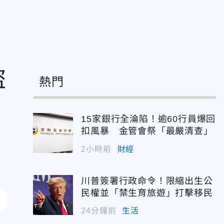
盜
熱門
15家銀行全淪陷！逾60行員爆回
扣風暴 金管會祭「最嚴清查」
2小時前
財經
川普簽署行政命令！限縮出生公
民權並「禁生育旅遊」打擊移民
24分鐘前
生活