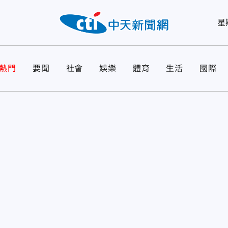
星
熱門
要聞
社會
娛樂
體育
生活
國際