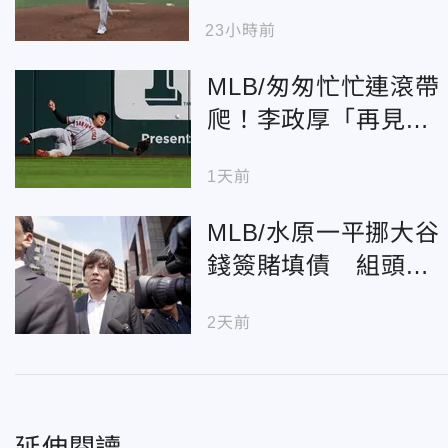
吞本季第5敗
23小時前
MLB/匆匆忙忙連滾帶
爬！李政厚「再見跌
倒」超糗 教頭幫緩
1天前
頰了
MLB/水原一平挪大谷
錢簽賭填債 組頭嚇
到「他沒日沒夜」
2天前
延伸閱讀