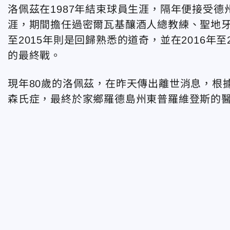
洛佩茲在1987年結束球員生涯，隔年便接受德
涯，期間擔任過密爾瓦基釀酒人總教練、聖地牙
至2015年則是回歸熟悉的道奇，並在2016年
的最終戰。
現年80歲的洛佩茲，在昨天傳出離世消息，根
森氏症，最終於家鄉羅德島州東普羅維登斯的