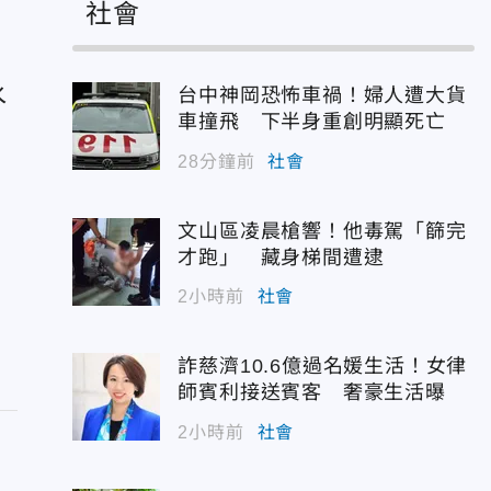
社會
水
台中神岡恐怖車禍！婦人遭大貨
車撞飛 下半身重創明顯死亡
28分鐘前
社會
文山區凌晨槍響！他毒駕「篩完
才跑」 藏身梯間遭逮
2小時前
社會
詐慈濟10.6億過名媛生活！女律
師賓利接送賓客 奢豪生活曝
2小時前
社會