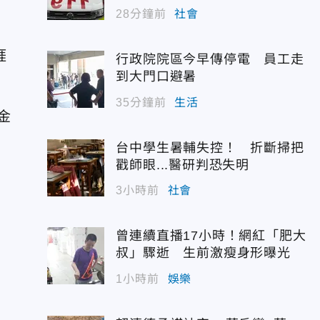
28分鐘前
社會
涯
行政院院區今早傳停電 員工走
到大門口避暑
35分鐘前
生活
金
台中學生暑輔失控！ 折斷掃把
戳師眼...醫研判恐失明
3小時前
社會
曾連續直播17小時！網紅「肥大
叔」驟逝 生前激瘦身形曝光
1小時前
娛樂