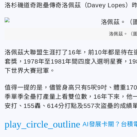
洛杉磯道奇跑壘傳奇洛佩茲（Davey Lopes
洛佩茲。（
洛佩茲大聯盟生涯打了16年，前10年都是待在
套獎，1978年至1981年間四度入選明星賽，
下世界大賽冠軍。
值得一提的是，儘管身高只有5呎9吋、體重17
季單季全壘打產量上看雙位數，16年下來，他一共
安打、155轟、614分打點及557次盜壘的成績
play_circle_outline
AI發展卡關？台