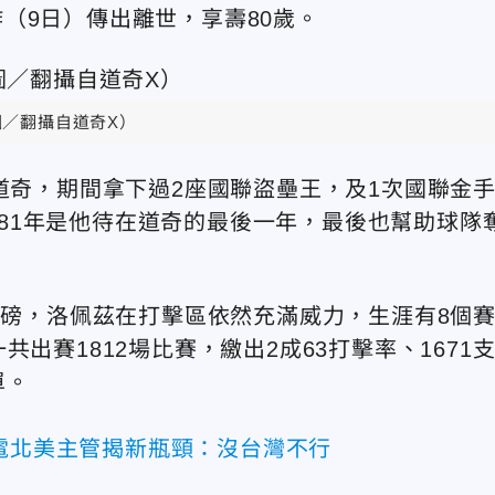
）昨（9日）傳出離世，享壽80歲。
圖／翻攝自道奇X）
道奇，期間拿下過2座國聯盜壘王，及1次國聯金
1981年是他待在道奇的最後一年，最後也幫助球隊
0磅，洛佩茲在打擊區依然充滿威力，生涯有8個
出賽1812場比賽，繳出2成63打擊率、1671
單。
積電北美主管揭新瓶頸：沒台灣不行