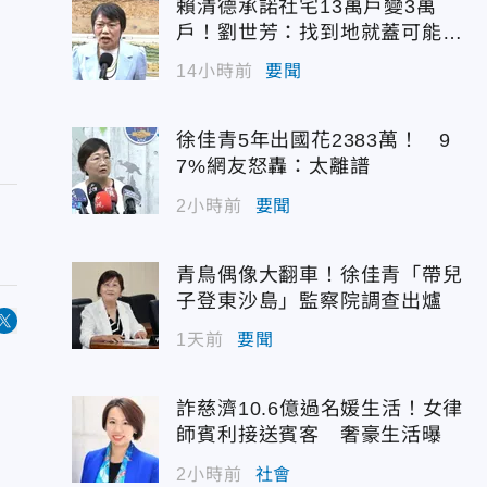
賴清德承諾社宅13萬戶變3萬
戶！劉世芳：找到地就蓋可能變
空餘屋
14小時前
要聞
徐佳青5年出國花2383萬！ 9
7%網友怒轟：太離譜
2小時前
要聞
青鳥偶像大翻車！徐佳青「帶兒
子登東沙島」監察院調查出爐
1天前
要聞
詐慈濟10.6億過名媛生活！女律
師賓利接送賓客 奢豪生活曝
2小時前
社會