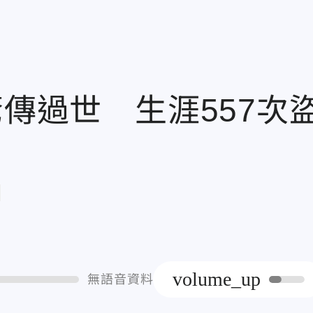
驚傳過世 生涯557次
章
volume_up
無語音資料