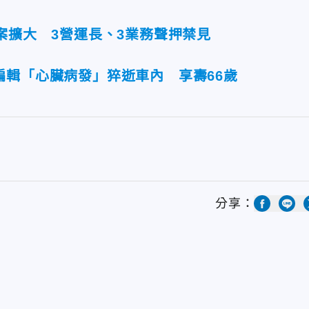
案擴大 3營運長、3業務聲押禁見
編輯「心臟病發」猝逝車內 享壽66歲
分享：