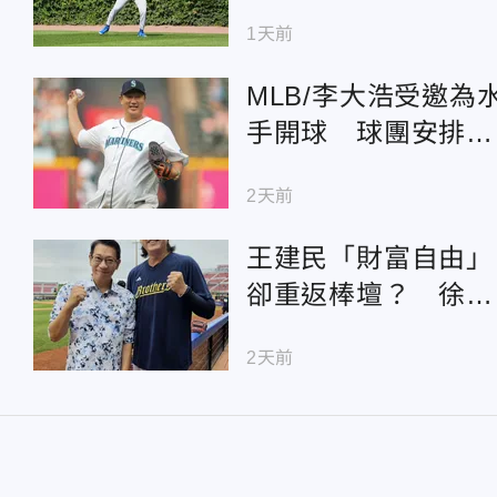
新秀自評有誠意
1天前
MLB/李大浩受邀為
手開球 球團安排父
子同框超有心
2天前
王建民「財富自由」
卻重返棒壇？ 徐展
元讚他全心投入
2天前