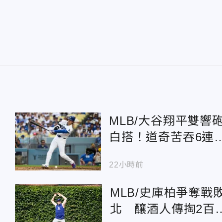
MLB/大谷翔平雙響
白搭！道奇苦吞6連
敗、慘遭橫掃
22小時前
MLB/史庫柏爭奪戰
北 釀酒人傳掏2百