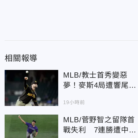
相關報導
MLB/教士首秀變惡
夢！麥斯4局遭響尾蛇
狂灌8分 慘吞震撼敗
19小時前
仗
MLB/菅野智之留隊首
戰失利 7連勝遭中斷