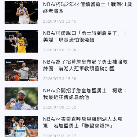
NBA/柯瑞2年44億續留勇士！戰到41歲
終老灣區
2026/07/23 13:45
NBA/柯爾脫口「勇士得到詹皇了」！
美媒：現實恐怕很殘酷
2026/07/16 15:08
NBA/為了招募詹皇布局？勇士補強教
練團 前湖人冠軍教頭重磅加盟
2026/07/13 15:38
NBA/公開招手詹皇加盟勇士 柯瑞：
我最近狂傳訊息給他
2026/07/09 15:02
NBA/林書豪直呼詹皇離開湖人太震
驚 若加盟勇士「聯盟會爆掉」
2026/07/03 16:37