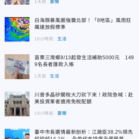
1天前
要聞
白海豚暴風圈強襲北部！「8地區」風雨狂
飆達放假標準
10小時前
生活
苗栗三灣鄉8/13起發生活補助5000元 149
9名長者匯款入帳
1天前
生活
川普多晶矽關稅大刀砍下來！政院急喊：赴
美投資業者適用免稅配額
19小時前
要聞
臺中市長選情最新剖析：江啟臣38.2%領先
何欣純14.1% 全世代支持度全面居首