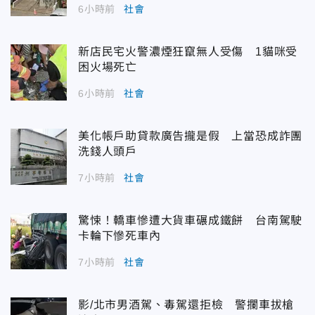
6小時前
社會
新店民宅火警濃煙狂竄無人受傷 1貓咪受
困火場死亡
6小時前
社會
美化帳戶助貸款廣告攏是假 上當恐成詐團
洗錢人頭戶
7小時前
社會
驚悚！轎車慘遭大貨車碾成鐵餅 台南駕駛
卡輪下慘死車內
7小時前
社會
影/北市男酒駕、毒駕還拒檢 警攔車拔槍