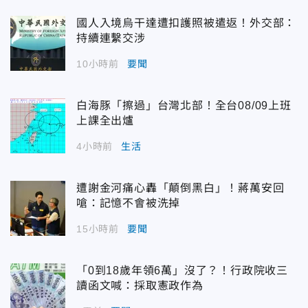
國人入境烏干達遭扣護照被遣返！外交部：
持續連繫交涉
10小時前
要聞
白海豚「擦過」台灣北部！全台08/09上班
上課全出爐
4小時前
生活
遭謝金河痛心轟「顛倒黑白」！蔣萬安回
嗆：記憶不會被洗掉
15小時前
要聞
「0到18歲年領6萬」沒了？！行政院收三
讀函文喊：採取憲政作為