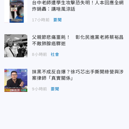
台中老師遭學生攻擊恐失明！人本回應全網
炸鍋轟：講啥風涼話
17小時前
要聞
父親節悲痛噩耗！ 彰化民進黨老將蔡裕昌
不敵肺腺癌驟逝
8小時前
社會
抹黑不成反自爆？徐巧芯出手撕開綠營與涉
案律師「真實關係」
9小時前
要聞