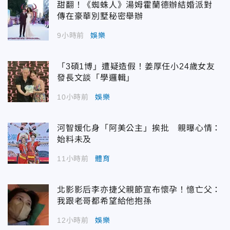
甜翻！《蜘蛛人》湯姆霍蘭德辦結婚派對
傳在豪華別墅秘密舉辦
9小時前
娛樂
「3碩1博」遭疑造假！姜厚任小24歲女友
發長文談「學邏輯」
10小時前
娛樂
河智媛化身「阿美公主」挨批 親曝心情：
始料未及
11小時前
體育
北影影后李亦捷父親節宣布懷孕！憶亡父：
我跟老哥都希望給他抱孫
12小時前
娛樂