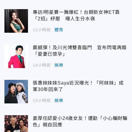
專訪/明星賽一舞爆紅！台鋼新女神ET靠
「2招」紓壓 曝人生分水嶺
12小時前
體育
震撼彈！及川光博雙喜臨門 宣布閃電再婚
「愛妻已懷孕」
14小時前
娛樂
張惠妹妹妹Saya近況曝光！「阿妹妹」成
軍30年回來了
15小時前
娛樂
姜厚任認愛小24歲女友！遭勸「小心騙財騙
色」親自回應