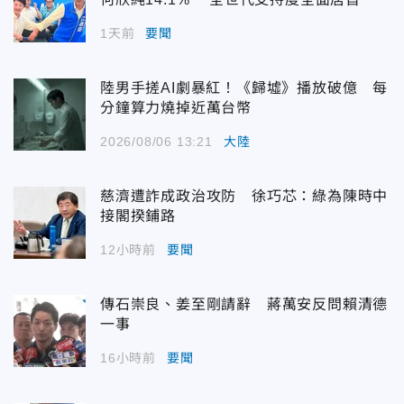
1天前
要聞
陸男手搓AI劇暴紅！《歸墟》播放破億 每
分鐘算力燒掉近萬台幣
2026/08/06 13:21
大陸
慈濟遭詐成政治攻防 徐巧芯：綠為陳時中
接閣揆鋪路
12小時前
要聞
傳石崇良、姜至剛請辭 蔣萬安反問賴清德
一事
16小時前
要聞