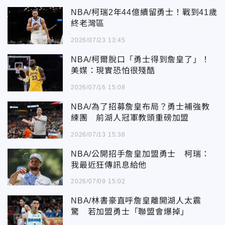
NBA/柯瑞2年44億續留勇士！戰到41歲
終老灣區
2026/07/23 13:45
NBA/柯爾脫口「勇士得到詹皇了」！
美媒：現實恐怕很殘酷
2026/07/16 15:08
NBA/為了招募詹皇布局？勇士補強教
練團 前湖人冠軍教頭重磅加盟
2026/07/13 15:38
NBA/公開招手詹皇加盟勇士 柯瑞：
我最近狂傳訊息給他
2026/07/09 15:02
NBA/林書豪直呼詹皇離開湖人太震
驚 若加盟勇士「聯盟會爆掉」