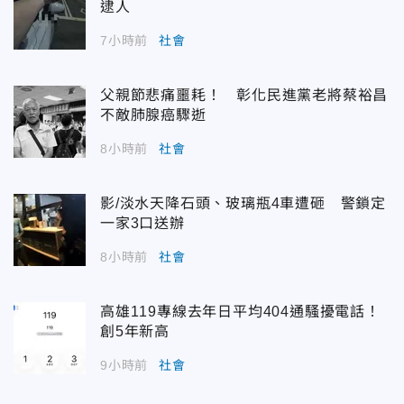
逮人
7小時前
社會
父親節悲痛噩耗！ 彰化民進黨老將蔡裕昌
不敵肺腺癌驟逝
8小時前
社會
影/淡水天降石頭、玻璃瓶4車遭砸 警鎖定
一家3口送辦
8小時前
社會
高雄119專線去年日平均404通騷擾電話！
創5年新高
9小時前
社會