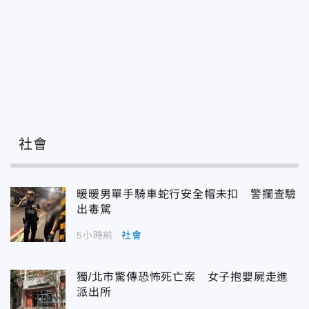
社會
暖暖男單手騎車蛇行安全帽未扣 警攔查驗
出毒駕
5小時前
社會
獨/北市驚傳恐怖死亡案 女子抱嬰屍走進
派出所