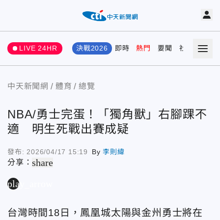
LIVE 24HR
決戰2026
即時
熱門
要聞
社會
娛樂
中天新聞網
體育
總覽
NBA/勇士完蛋！「獨角獸」右腳踝不
適 明生死戰出賽成疑
發布:
2026/04/17 15:19
By
李則緯
share
分享：
play_arrow
台灣時間18日，鳳凰城太陽與金州勇士將在