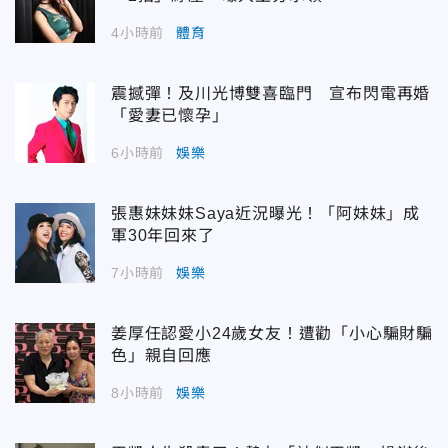
4小時前
體育
震撼彈！及川光博雙喜臨門 宣布閃電再婚
「愛妻已懷孕」
6小時前
娛樂
張惠妹妹妹Saya近況曝光！「阿妹妹」成
軍30年回來了
7小時前
娛樂
姜厚任認愛小24歲女友！遭勸「小心騙財騙
色」親自回應
8小時前
娛樂