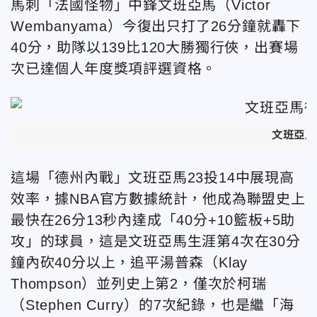
馬刺「法國怪物」中鋒文班亞馬（Victor
Wembanyama）今復出只打了26分鐘就轟下
40分，助隊以139比120大勝獨行俠，出賽場
次已達個人年度獎項評選資格。
文班亞馬
這場「德州內戰」文班亞馬23投14中展現高
效率，據NBA官方數據統計，他成為聯盟史上
最快在26分13秒內達成「40分+10籃板+5助
攻」的球員，這是文班亞馬生涯第4次在30分
鐘內砍40分以上，追平湯普森（Klay
Thompson）並列史上第2，僅次於柯瑞
（Stephen Curry）的7次紀錄，也是繼「海