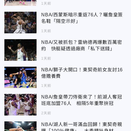
1天前
NBA/西蒙斯暗示重返76人？曬詹皇簽
名鞋「隔空示好」
1天前
NBA/又被抓包？雷納德再爆數百萬密
約 快艇疑透過廠商「私下送錢」
1天前
NBA/獅子大開口！東契奇前女友討16
億贍養費
1天前
NBA/詹皇帶刀侍衛來了！前湖人奪冠
班底加盟76人 相隔5年重聚拚冠
2天前
NBA/湖人新一哥滿血回歸！東契奇親
曝「100％健康」 大秀精壯身材