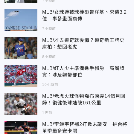
7小時前
MLB/女球迷被球棒砸告洋基、求償3.2
億 事發畫面瘋傳
7小時前
MLB/才去道奇就後悔？道奇新王牌史
庫柏：想回老虎
8小時前
MLB/紅人少主準備進手術房 高層證
實：涉及韌帶部位
10小時前
MLB/老虎火球怪物喬布睽違14個月回
歸！復健後球速破161公里
1天前
MLB/李灝宇替補2打數未敲安 拚台將
單季最多安卡關