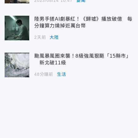
2023/08/14 10:47
要聞
陸男手搓AI劇暴紅！《歸墟》播放破億 每
分鐘算力燒掉近萬台幣
2天前
大陸
颱風暴風圈來襲！8級強風狠颳「15縣市」
新北破11級
48分鐘前
生活