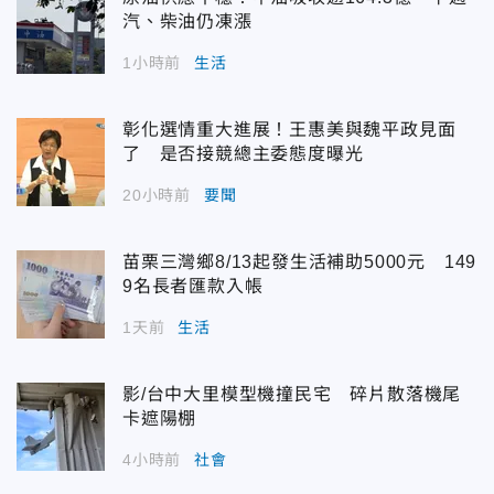
汽、柴油仍凍漲
1小時前
生活
彰化選情重大進展！王惠美與魏平政見面
了 是否接競總主委態度曝光
20小時前
要聞
苗栗三灣鄉8/13起發生活補助5000元 149
9名長者匯款入帳
1天前
生活
影/台中大里模型機撞民宅 碎片散落機尾
卡遮陽棚
4小時前
社會