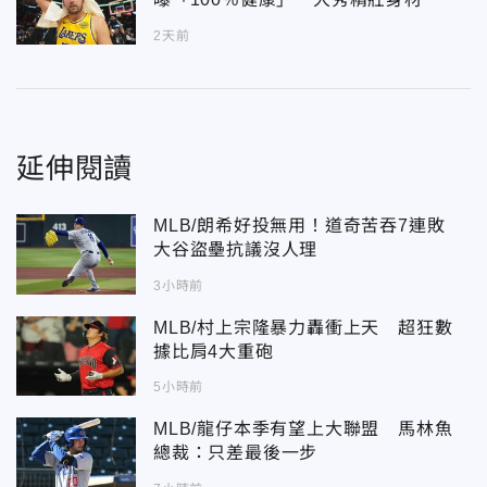
2天前
延伸閱讀
MLB/朗希好投無用！道奇苦吞7連敗
大谷盜壘抗議沒人理
3小時前
MLB/村上宗隆暴力轟衝上天 超狂數
據比肩4大重砲
5小時前
MLB/龍仔本季有望上大聯盟 馬林魚
總裁：只差最後一步