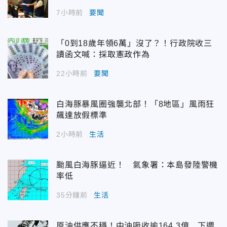
7小時前
要聞
「0到18歲年領6萬」沒了？！行政院收三
讀函文喊：採取憲政作為
22小時前
要聞
白海豚暴風圈強襲北部！「8地區」風雨狂
飆達放假標準
2小時前
生活
颱風白海豚逼近！ 氣象署：本島發陸警機
率低
35分鐘前
生活
原油供應不穩！中油吸收逾164.3億 下週