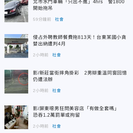
北市水門車輛「只出不進」4hrs 警1800
開始拖吊
59分鐘前
社會
侵占外聘教師餐費拖813天！台東某國小貪
婪出納遭判4月
2小時前
社會
影/新莊當街摔角掛彩 2男辯重溫同窗回憶
仍遭法辦
2小時前
社會
影/屏東噁男狂問美容店「有做全套嗎」
恐吞1.2萬罰單或拘留
2小時前
社會