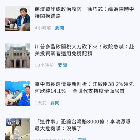
慈濟遭詐成政治攻防 徐巧芯：綠為陳時中
接閣揆鋪路
4小時前
要聞
川普多晶矽關稅大刀砍下來！政院急喊：赴
美投資業者適用免稅配額
10小時前
要聞
臺中市長選情最新剖析：江啟臣38.2%領先
何欣純14.1% 全世代支持度全面居首
1天前
要聞
「這件事」恐讓台灣賠8000億！李鴻源曝
最大危機嘆：沒解了