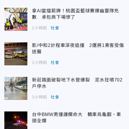
拿AI當擋箭牌！桃園盃籃球賽爆幽靈隊充
數 承包商下場慘了
2小時前
社會
影/中和2計程車深夜追撞 2運將1乘客受傷
送醫
2小時前
社會
新莊路面破裂地下水管爆裂 泥水狂噴702
戶停水
3小時前
社會
台中BMW男撞護欄命大 轎車烏龜翻、車
頭全爛