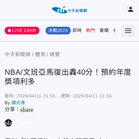
LIVE 24HR
決戰2026
即時
熱門
要聞
社會
娛樂
中天新聞網
體育
總覽
NBA/文班亞馬復出轟40分！預約年度
獎項利多
發布:
2026/04/11 11:55
, 更新:
2026/04/11 11:56
By
譚兆青
share
分享：
play_arrow