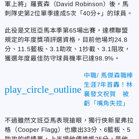
軍上將」羅賓森（David Robinson）後，馬
刺隊史第2位單季達成5次「40分+」的球員。
此役是文班亞馬本季第65場出賽，達標聯盟
規定的年度獎項評選資格，目前他場均24.8
分、11.5籃板、3.1助攻、1抄截、3.1阻攻，
獲選年度最佳防守球員機率已達98.9%。
中職/ 馬傑森職棒
生涯7年首轟！林
play_circle_outline
襄發文祝賀 被
虧「嘴角失控」
不過雖然文班亞馬表現搶眼，獨行俠新星弗拉
格（Cooper Flagg）也繳出33分、6籃板、5
助攻的成績單，上半場他便進帳25分，是他