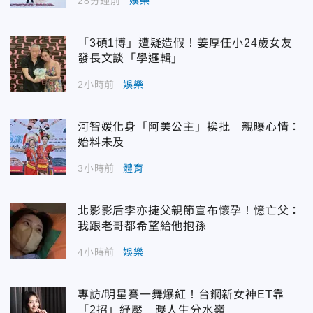
28分鐘前
娛樂
「3碩1博」遭疑造假！姜厚任小24歲女友
發長文談「學邏輯」
2小時前
娛樂
河智媛化身「阿美公主」挨批 親曝心情：
始料未及
3小時前
體育
北影影后李亦捷父親節宣布懷孕！憶亡父：
我跟老哥都希望給他抱孫
4小時前
娛樂
專訪/明星賽一舞爆紅！台鋼新女神ET靠
「2招」紓壓 曝人生分水嶺