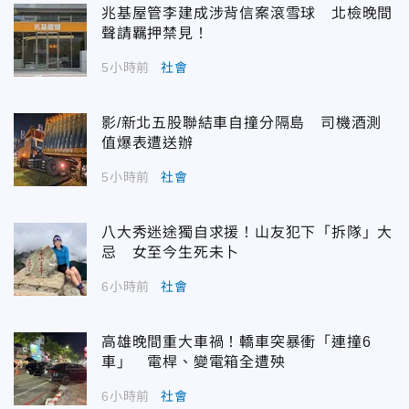
兆基屋管李建成涉背信案滾雪球 北檢晚間
聲請羈押禁見！
5小時前
社會
影/新北五股聯結車自撞分隔島 司機酒測
值爆表遭送辦
5小時前
社會
八大秀迷途獨自求援！山友犯下「拆隊」大
忌 女至今生死未卜
6小時前
社會
高雄晚間重大車禍！轎車突暴衝「連撞6
車」 電桿、變電箱全遭殃
6小時前
社會