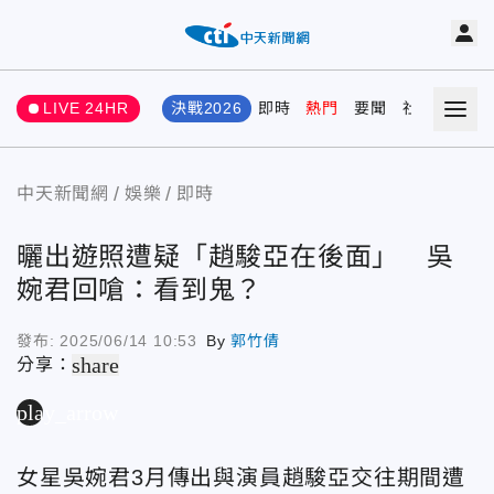
LIVE 24HR
決戰2026
即時
熱門
要聞
社會
娛樂
中天新聞網
娛樂
即時
曬出遊照遭疑「趙駿亞在後面」 吳
婉君回嗆：看到鬼？
發布:
2025/06/14 10:53
By
郭竹倩
share
分享：
play_arrow
女星吳婉君3月傳出與演員趙駿亞交往期間遭