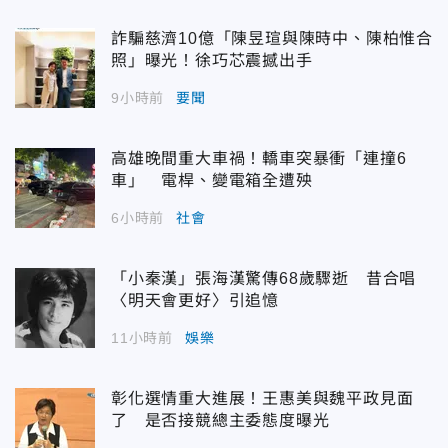
詐騙慈濟10億「陳昱瑄與陳時中、陳柏惟合
照」曝光！徐巧芯震撼出手
9小時前
要聞
高雄晚間重大車禍！轎車突暴衝「連撞6
車」 電桿、變電箱全遭殃
6小時前
社會
「小秦漢」張海漢驚傳68歲驟逝 昔合唱
〈明天會更好〉引追憶
11小時前
娛樂
彰化選情重大進展！王惠美與魏平政見面
了 是否接競總主委態度曝光