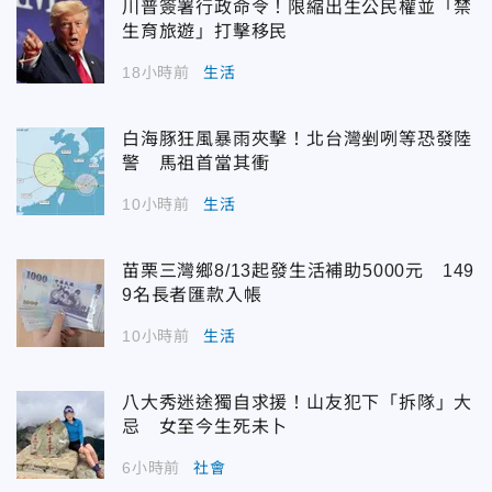
川普簽署行政命令！限縮出生公民權並「禁
生育旅遊」打擊移民
18小時前
生活
白海豚狂風暴雨夾擊！北台灣剉咧等恐發陸
警 馬祖首當其衝
10小時前
生活
苗栗三灣鄉8/13起發生活補助5000元 149
9名長者匯款入帳
10小時前
生活
八大秀迷途獨自求援！山友犯下「拆隊」大
忌 女至今生死未卜
6小時前
社會