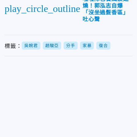
燒！郭泓志自爆
play_circle_outline
「沒坐過髮香區」
吐心聲
標籤：
吳婉君
趙駿亞
分手
家暴
復合