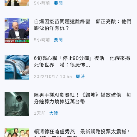
5小時前
要聞
自爆因疫苗問題遠離綠營！郭正亮酸：他們
跟沈伯洋有仇？
5小時前
要聞
6旬翁心臟「停止90分鐘」復活！他醒來揭
死後世界 嘆：很恐怖…
2022/10/17 10:55
即時
陸男手搓AI劇暴紅！《歸墟》播放破億 每
分鐘算力燒掉近萬台幣
1天前
大陸
賴清德狂嗆盧秀燕 最新網路投票太震撼！