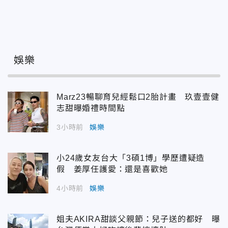
娛樂
Marz23暢聊育兒經鬆口2胎計畫 玖壹壹健
志甜曝婚禮時間點
3小時前
娛樂
小24歲女友台大「3碩1博」學歷遭疑造
假 姜厚任護愛：還是喜歡她
4小時前
娛樂
姐夫AKIRA甜談父親節：兒子送的都好 曝