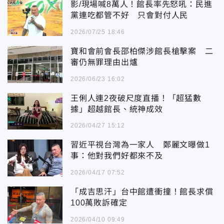
影/現場喊8萬人！館長率先怒吼：民進
黨連吃都管不好 只會對付人民
2026/07/25 18:46
寶和會前會長邵柏傑涉館長槍擊案 二
審仍無罪理由出爐
2026/06/23 16:02
王俐人連2夜破尺度直播！「超猛數
據」超越館長、統神成效
2026/04/27 15:12
習近平視台灣為一家人 鄭麗文曝做1
事：他對我們好都來不及
2026/04/17 07:52
「成吉思汗」台中館遭衝撞！館長求償
100萬敗訴確定
2026/04/10 09:49