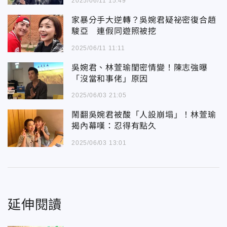
2025/06/11 15:49
家暴分手大逆轉？吳婉君疑祕密復合趙
駿亞 連假同遊照被挖
2025/06/11 11:11
吳婉君、林萱瑜閨密情變！陳志強曝
「沒當和事佬」原因
2025/06/03 21:05
鬧翻吳婉君被酸「人設崩塌」！林萱瑜
揭內幕嘆：忍得有點久
2025/06/03 13:01
延伸閱讀