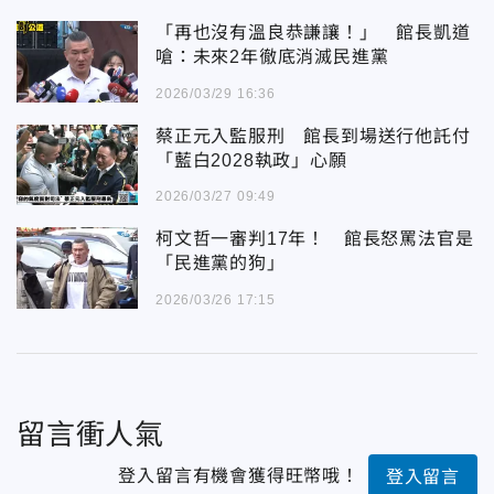
「再也沒有溫良恭謙讓！」 館長凱道
嗆：未來2年徹底消滅民進黨
2026/03/29 16:36
蔡正元入監服刑 館長到場送行他託付
「藍白2028執政」心願
2026/03/27 09:49
柯文哲一審判17年！ 館長怒罵法官是
「民進黨的狗」
2026/03/26 17:15
留言衝人氣
登入留言有機會獲得旺幣哦！
登入留言