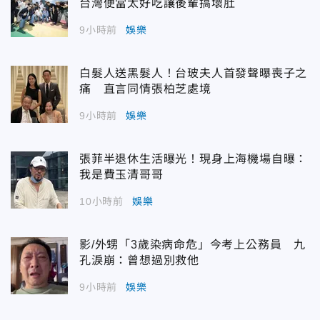
台灣便當太好吃讓後輩搞壞肚
9小時前
娛樂
白髮人送黑髮人！台玻夫人首發聲曝喪子之
痛 直言同情張柏芝處境
9小時前
娛樂
張菲半退休生活曝光！現身上海機場自曝：
我是費玉清哥哥
10小時前
娛樂
影/外甥「3歲染病命危」今考上公務員 九
孔淚崩：曾想過別救他
9小時前
娛樂