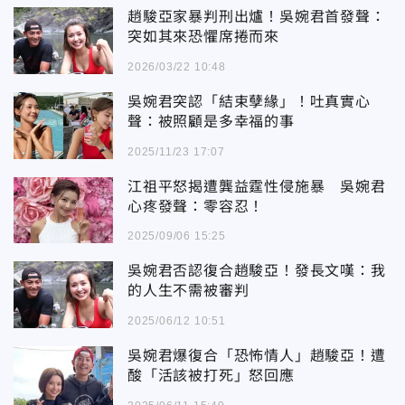
趙駿亞家暴判刑出爐！吳婉君首發聲：
突如其來恐懼席捲而來
2026/03/22 10:48
吳婉君突認「結束孽緣」！吐真實心
聲：被照顧是多幸福的事
2025/11/23 17:07
江祖平怒揭遭龔益霆性侵施暴 吳婉君
心疼發聲：零容忍！
2025/09/06 15:25
吳婉君否認復合趙駿亞！發長文嘆：我
的人生不需被審判
2025/06/12 10:51
吳婉君爆復合「恐怖情人」趙駿亞！遭
酸「活該被打死」怒回應