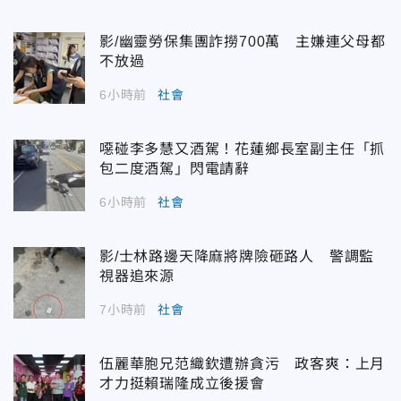
影/幽靈勞保集團詐撈700萬 主嫌連父母都
不放過
6小時前
社會
噁碰李多慧又酒駕！花蓮鄉長室副主任「抓
包二度酒駕」閃電請辭
6小時前
社會
影/士林路邊天降麻將牌險砸路人 警調監
視器追來源
7小時前
社會
伍麗華胞兄范織欽遭辦貪污 政客爽：上月
才力挺賴瑞隆成立後援會