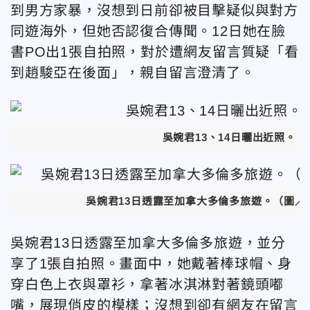
到男方家暴，沒想到日前卻被目擊疑似與對方
同遊海外，但她
否認復合傳聞
。
12日她在臉
書PO出1張自拍照
，對於遭網友留言質疑「看
到趙駿亞在後面」，親自留言澄清了。
吳婉君13、14日曬出近照。
吳婉君13日透露至加拿大多倫多旅遊。（圖／
吳婉君13日透露至加拿大多倫多旅遊，並
分
享了1張自拍照。畫面中
，她戴著棒球帽、身
穿白色上衣與罩衫，拿著冰淇淋對著鏡頭嘟
嘴，展現俏皮的模樣；沒想到卻有網友在留言