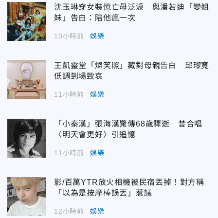
沈玉琳穿女裝憶亡母泛淚 與潘若迪「變姐
妹」告白：陪他瘋一次
10小時前
娛樂
王凱靈堂「燦笑照」藏對母親告白 邱瓈寬
低調到場致哀
11小時前
娛樂
「小秦漢」張海漢驚傳68歲驟逝 昔合唱
〈明天會更好〉引追憶
11小時前
娛樂
影/百萬YTR放火相機被民宿丟掉！對方稱
「以為是按摩棒誤丟」惹議
12小時前
娛樂