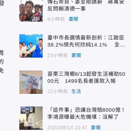
傳石崇良、姜至剛請辭 蔣萬安
發
反問賴清德一事
4小時前
要聞
臺中市長選情最新剖析：江啟臣
38.2%領先何欣純14.1% 全世
代支持度全面居首
周
23小時前
要聞
的
免
苗栗三灣鄉8/13起發生活補助50
00元 1499名長者匯款入帳
22小時前
生活
「這件事」恐讓台灣賠8000億！
李鴻源曝最大危機嘆：沒解了
2023/08/14 10:47
要聞