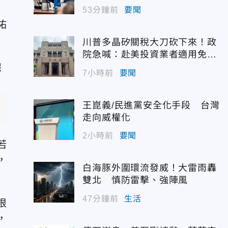
53分鐘前
要聞
祐
川普多晶矽關稅大刀砍下來！政
院急喊：赴美投資業者適用免稅
配額
7小時前
要聞
王崑義/民進黨安全化手段 台灣
走向威權化
2小時前
要聞
若
，
白海豚外圍環流發威！大雷雨轟
雙北 慎防雷擊、強陣風
47分鐘前
生活
根
，