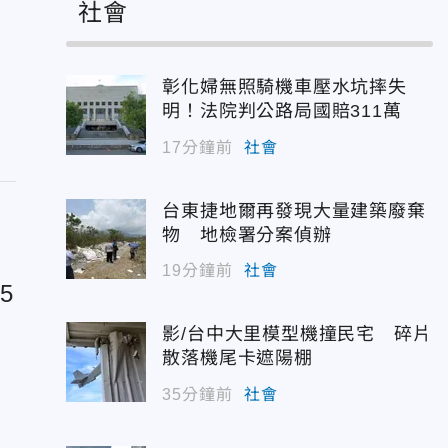
社會
彰化婦無照騎機車壓水坑摔失
明！法院判公路局國賠311萬
17分鐘前
社會
台東捷地爾再發現大量建築廢棄
物 地檢署分案偵辦
19分鐘前
社會
5
血
影/台中大里模型機撞民宅 碎片
散落機尾卡遮陽棚
35分鐘前
社會