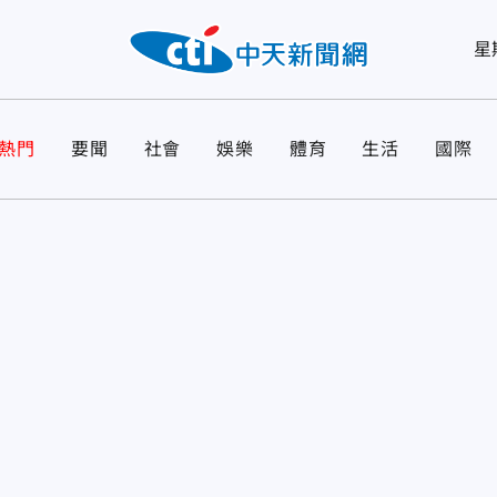
星
熱門
要聞
社會
娛樂
體育
生活
國際