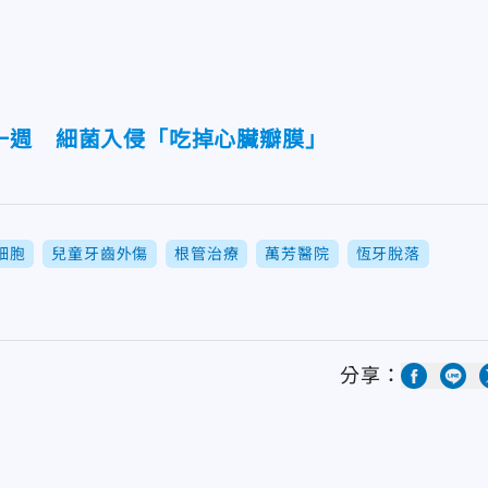
一週 細菌入侵「吃掉心臟瓣膜」
細胞
兒童牙齒外傷
根管治療
萬芳醫院
恆牙脫落
分享：