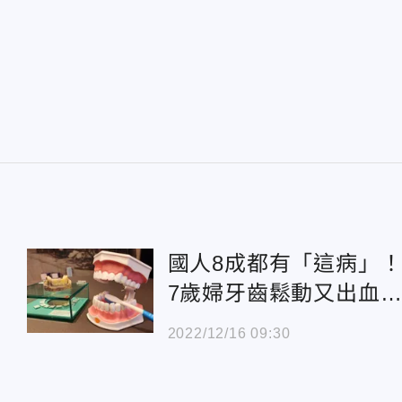
國人8成都有「這病」！
7歲婦牙齒鬆動又出
原來是罹患嚴重「牙周
2022/12/16 09:30
病」！