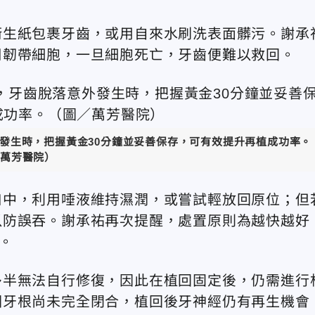
衛生紙包裹牙齒，或用自來水刷洗表面髒污。謝承
周韌帶細胞，一旦細胞死亡，牙齒便難以救回。
發生時，把握黃金30分鐘並妥善保存，可有效提升再植成功率。
萬芳醫院
）
口中，利用唾液維持濕潤，或嘗試輕放回原位；但
以防誤吞。謝承祐再次提醒，處置原則為越快越好
。
多半無法自行修復，因此在植回固定後，仍需進行
因牙根尚未完全閉合，植回後牙神經仍有再生機會