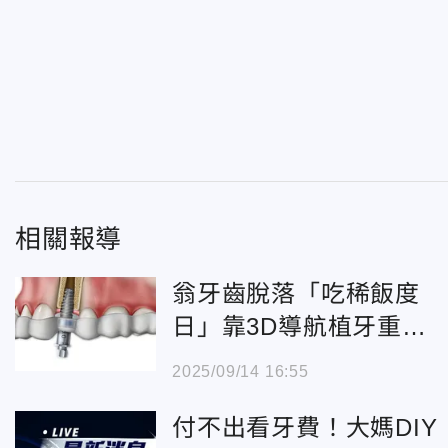
相關報導
翁牙齒脫落「吃稀飯度
日」靠3D導航植牙重拾
咀嚼力
2025/09/14 16:55
付不出看牙費！大媽DIY