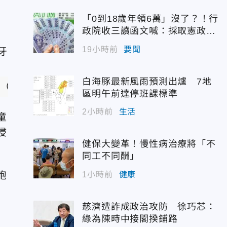
「0到18歲年領6萬」沒了？！行
政院收三讀函文喊：採取憲政作
為
19小時前
要聞
白海豚最新風雨預測出爐 7地
（示意圖／AI生成圖）
區明午前達停班課標準
2小時前
生活
童
浸
健保大變革！慢性病治療將「不
同工不同酬」
胞
1小時前
健康
慈濟遭詐成政治攻防 徐巧芯：
綠為陳時中接閣揆鋪路