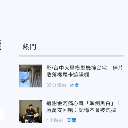
應
熱門
影/台中大里模型機撞民宅 碎片
散落機尾卡遮陽棚
35分鐘前
社會
遭謝金河痛心轟「顛倒黑白」！
蔣萬安回嗆：記憶不會被洗掉
4小時前
要聞