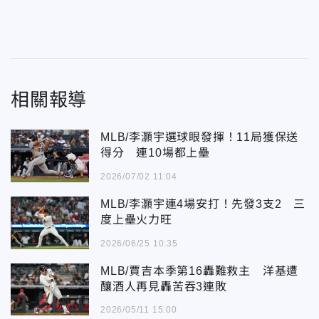
相關報導
MLB/李灝宇選球眼發揮！11局獲保送
得分 連10場都上壘
2026/07/02 11:04
MLB/李灝宇連4場安打！先發3支2 三
度上壘火力旺
2026/06/25 10:35
MLB/賈吉本季第16轟難救主 洋基遭
釀酒人再見轟苦吞3連敗
2026/05/11 15:00