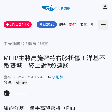
LIVE 24HR
決戰2026
即時
熱門
要聞
社會
娛樂
中天新聞網
體育
總覽
MLB/主將高施密特右膝扭傷！洋基不
敵雙城 終止對戰9連勝
發布:
2025/08/14 15:46
By
李則緯
share
分享：
play_arrow
紐約洋基一壘手高施密特（Paul