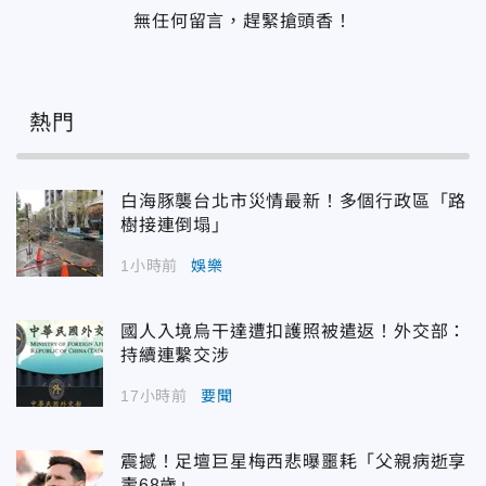
無任何留言，趕緊搶頭香！
熱門
白海豚襲台北市災情最新！多個行政區「路
樹接連倒塌」
1小時前
娛樂
國人入境烏干達遭扣護照被遣返！外交部：
持續連繫交涉
17小時前
要聞
震撼！足壇巨星梅西悲曝噩耗「父親病逝享
壽68歲」