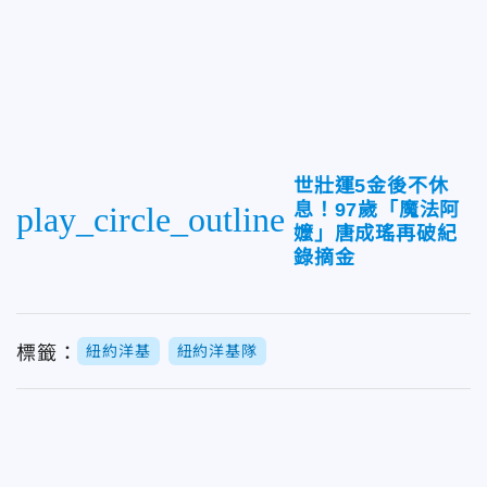
世壯運5金後不休
息！97歲「魔法阿
play_circle_outline
嬤」唐成瑤再破紀
錄摘金
標籤：
紐約洋基
紐約洋基隊