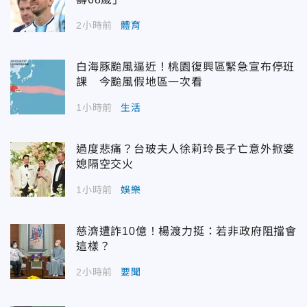
2小時前
體育
白海豚颱風逼近！桃園復興區緊急宣布停班
課 今颱風假地區一次看
1小時前
生活
過度悲痛？台玻夫人徐莉玲長子亡意外掀婆
媳隔空交火
1小時前
娛樂
慈濟遭詐10億！楊渡力挺：若非政府阻擋會
這樣？
2小時前
要聞