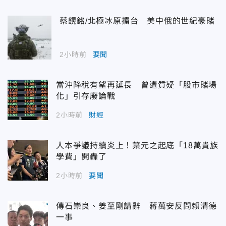
蔡鎤銘/北極冰原擂台 美中俄的世紀豪賭
2小時前
要聞
當沖降稅有望再延長 曾遭質疑「股市賭場
化」引存廢論戰
2小時前
財經
人本爭議持續炎上！葉元之起底「18萬貴族
學費」開轟了
2小時前
要聞
傳石崇良、姜至剛請辭 蔣萬安反問賴清德
一事