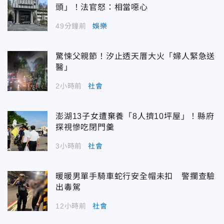
頭」！法官怒：相當噁心
49分鐘前
娛樂
驚悚父親節！汐止透天厝大火「婦人緊急送
醫」
2小時前
社會
澎湖13子女遭棄養「8人擠10坪屋」！縣府
探視慘吃閉門羹
3小時前
社會
暖暖男單手騎車蛇行安全帽未扣 警攔查驗
出毒駕
12小時前
社會