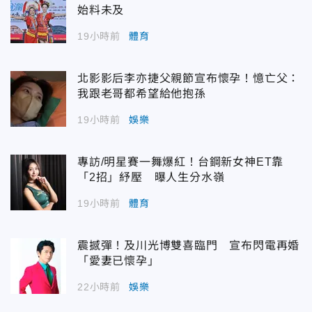
始料未及
19小時前
體育
北影影后李亦捷父親節宣布懷孕！憶亡父：
我跟老哥都希望給他抱孫
19小時前
娛樂
專訪/明星賽一舞爆紅！台鋼新女神ET靠
「2招」紓壓 曝人生分水嶺
19小時前
體育
震撼彈！及川光博雙喜臨門 宣布閃電再婚
「愛妻已懷孕」
22小時前
娛樂