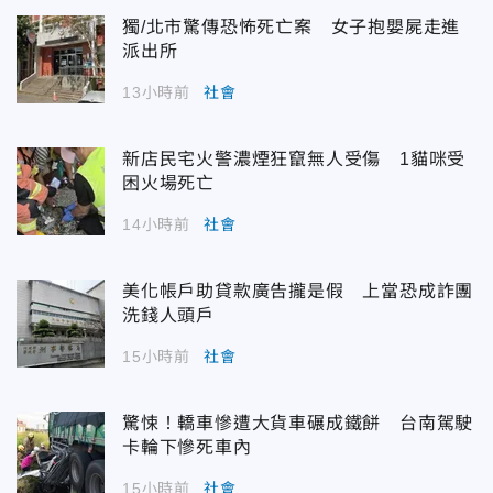
獨/北市驚傳恐怖死亡案 女子抱嬰屍走進
派出所
13小時前
社會
新店民宅火警濃煙狂竄無人受傷 1貓咪受
困火場死亡
14小時前
社會
美化帳戶助貸款廣告攏是假 上當恐成詐團
洗錢人頭戶
15小時前
社會
驚悚！轎車慘遭大貨車碾成鐵餅 台南駕駛
卡輪下慘死車內
15小時前
社會