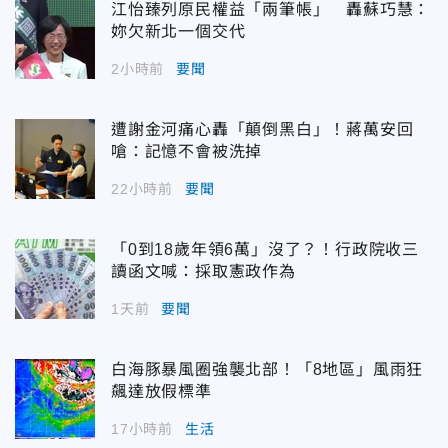
江怡臻列原民權益「兩筆帳」 轟蘇巧慧：
妳欠新北一個交代
2小時前
要聞
遭謝金河痛心轟「顛倒黑白」！蔣萬安回
嗆：記憶不會被洗掉
22小時前
要聞
「0到18歲年領6萬」沒了？！行政院收三
讀函文喊：採取憲政作為
1天前
要聞
白海豚暴風圈強襲北部！「8地區」風雨狂
飆達放假標準
17小時前
生活