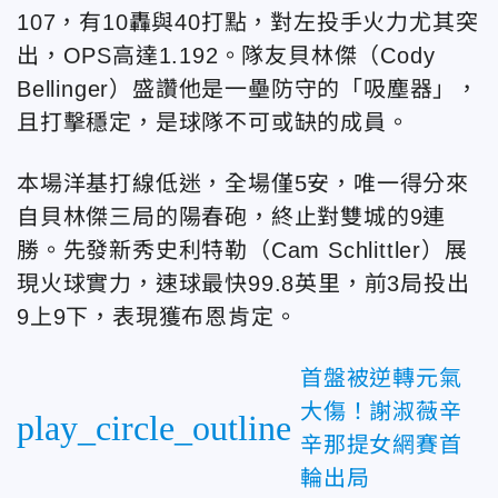
107，有10轟與40打點，對左投手火力尤其突
出，OPS高達1.192。隊友貝林傑（Cody
Bellinger）盛讚他是一壘防守的「吸塵器」，
且打擊穩定，是球隊不可或缺的成員。
本場洋基打線低迷，全場僅5安，唯一得分來
自貝林傑三局的陽春砲，終止對雙城的9連
勝。先發新秀史利特勒（Cam Schlittler）展
現火球實力，速球最快99.8英里，前3局投出
9上9下，表現獲布恩肯定。
首盤被逆轉元氣
大傷！謝淑薇辛
play_circle_outline
辛那提女網賽首
輪出局