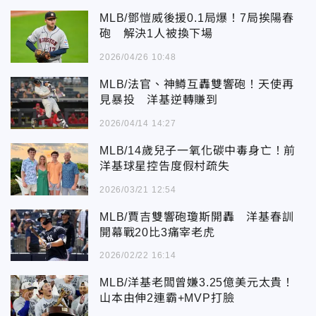
MLB/鄧愷威後援0.1局爆！7局挨陽春
砲 解決1人被換下場
2026/04/26 10:48
MLB/法官、神鱒互轟雙響砲！天使再
見暴投 洋基逆轉賺到
2026/04/14 14:27
MLB/14歲兒子一氧化碳中毒身亡！前
洋基球星控告度假村疏失
2026/03/21 12:54
MLB/賈吉雙響砲瓊斯開轟 洋基春訓
開幕戰20比3痛宰老虎
2026/02/22 16:14
MLB/洋基老闆曾嫌3.25億美元太貴！
山本由伸2連霸+MVP打臉