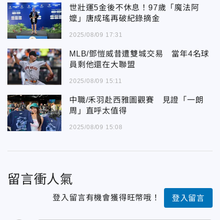
世壯運5金後不休息！97歲「魔法阿
嬤」唐成瑤再破紀錄摘金
2025/08/09 17:31
MLB/鄧愷威昔遭雙城交易 當年4名球
員剩他還在大聯盟
2025/08/09 15:11
中職/禾羽赴西雅圖觀賽 見證「一朗
周」直呼太值得
2025/08/09 15:08
留言衝人氣
登入留言有機會獲得旺幣哦！
登入留言