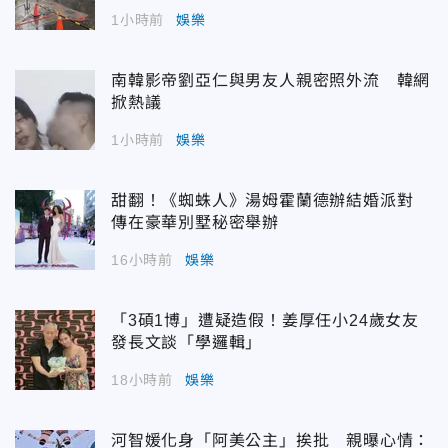
1小時前
娛樂
南韓影帝劉亞仁與男友人親密照外流 韓網
掀熱議
1小時前
娛樂
甜翻！《蜘蛛人》湯姆霍蘭德辦結婚派對
傳在豪華別墅秘密舉辦
16小時前
娛樂
「3碩1博」遭疑造假！姜厚任小24歲女友
發長文談「學邏輯」
18小時前
娛樂
河智媛化身「阿美公主」挨批 親曝心情：