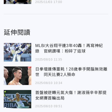
2025/11/03 17:00
延伸閱讀
MLB/大谷翔平連3年40轟！再寫神紀
錄 官網讚嘆：粉碎了這球
2025/08/10 11:35
日拳壇連傳噩耗！28歲拳手開腦無效離
世 同天比賽2人殞命
2025/08/10 10:34
首盤被逆轉元氣大傷！謝淑薇辛辛那提
女網賽首輪出局
2025/08/10 09:51