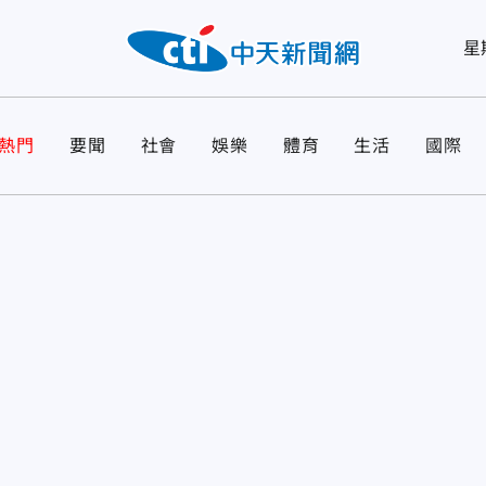
星
熱門
要聞
社會
娛樂
體育
生活
國際