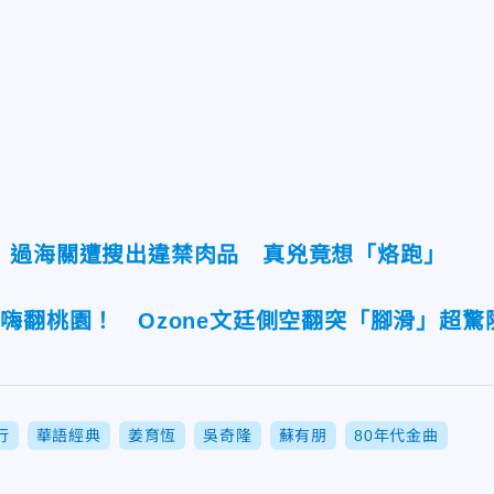
！過海關遭搜出違禁肉品 真兇竟想「烙跑」
嗨翻桃園！ Ozone文廷側空翻突「腳滑」超驚
行
華語經典
姜育恆
吳奇隆
蘇有朋
80年代金曲