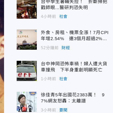
台中學生暑輔失控！ 折斷掃把
戳師眼...醫研判恐失明
4小時前
社會
外食、房租、機票全漲！7月CPI
年增2.54% 連3個月超過2%警
戒線
52分鐘前
財經
台中神岡恐怖車禍！婦人遭大貨
車撞飛 下半身重創明顯死亡
1小時前
社會
徐佳青5年出國花2383萬！ 9
7%網友怒轟：太離譜
3小時前
要聞