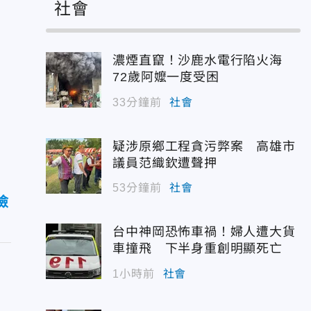
社會
濃煙直竄！沙鹿水電行陷火海
72歲阿嬤一度受困
33分鐘前
社會
疑涉原鄉工程貪污弊案 高雄市
議員范織欽遭聲押
53分鐘前
社會
險
台中神岡恐怖車禍！婦人遭大貨
車撞飛 下半身重創明顯死亡
1小時前
社會