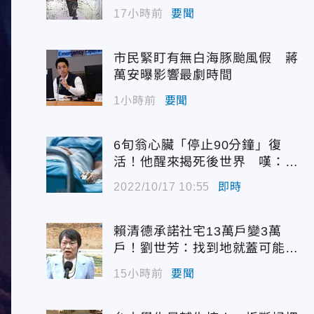
佳青回應了
17小時前
要聞
市民緊盯有無白海豚颱風假 蔣
萬安曝影響最劇時間
1小時前
要聞
6旬翁心臟「停止90分鐘」復
活！他醒來揭死後世界 嘆：很
恐怖…
2022/10/17 10:55
即時
賴清德承諾社宅13萬戶變3萬
戶！劉世芳：找到地就蓋可能變
空餘屋
15小時前
要聞