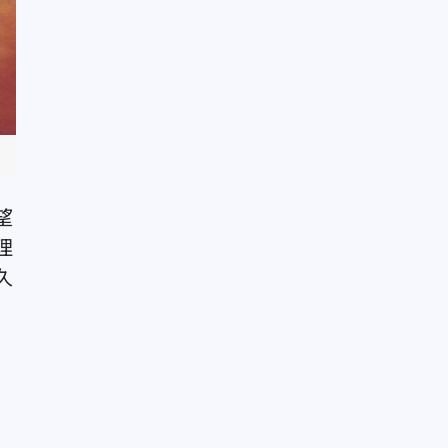
望
理
久