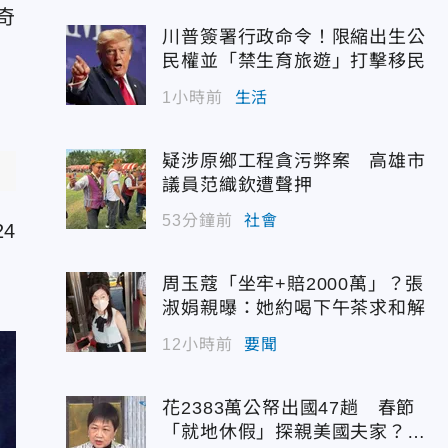
奇
川普簽署行政命令！限縮出生公
民權並「禁生育旅遊」打擊移民
1小時前
生活
疑涉原鄉工程貪污弊案 高雄市
議員范織欽遭聲押
53分鐘前
社會
4
周玉蔻「坐牢+賠2000萬」？張
淑娟親曝：她約喝下午茶求和解
12小時前
要聞
花2383萬公帑出國47趟 春節
「就地休假」探親美國夫家？徐