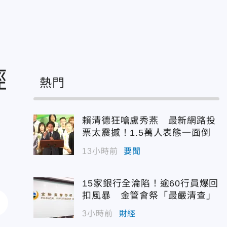
經
熱門
賴清德狂嗆盧秀燕 最新網路投
票太震撼！1.5萬人表態一面倒
13小時前
要聞
15家銀行全淪陷！逾60行員爆回
扣風暴 金管會祭「最嚴清查」
3小時前
財經