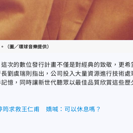
。（圖／環球音樂提供）
，這次的數位發行計畫不僅是對經典的致敬，更希
行長劉虞瑞則指出，公司投入大量資源進行技術處
春記憶，同時讓新世代聽眾以最佳品質欣賞這些歷
婷筠求救王仁甫 嬌喊：可以休息嗎？