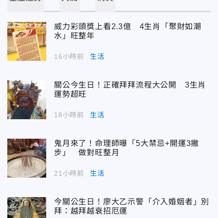
威力彩頭獎上看2.3億 4生肖「聚財如潮
水」旺整年
16小時前
生活
關公今生日！正確拜拜流程大公開 3生肖
運勢超旺
18小時前
生活
鬼月來了！命理師曝「5大禁忌+開運3撇
步」 做對旺整月
21小時前
生活
今關公生日！廖大乙示警「介入婚姻者」別
拜：越拜越衰招厄運