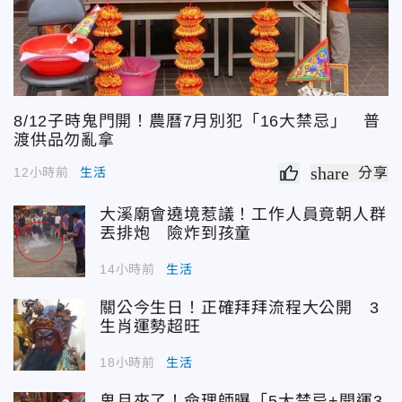
8/12子時鬼門開！農曆7月別犯「16大禁忌」 普
渡供品勿亂拿
share
12小時前
生活
分享
大溪廟會遶境惹議！工作人員竟朝人群
丟排炮 險炸到孩童
14小時前
生活
關公今生日！正確拜拜流程大公開 3
生肖運勢超旺
18小時前
生活
鬼月來了！命理師曝「5大禁忌+開運3