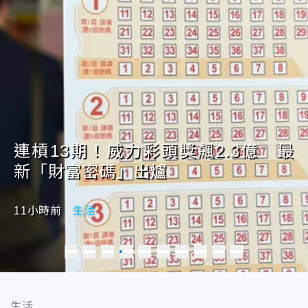
連槓13期！威力彩頭獎飆2.3億 最
新「財富密碼」出爐
11小時前
生活
Switch to 今起天氣轉趨不穩！週末降雨明顯 白海豚最快今午後海警
Switch to 中颱白海豚「敲門」！新北高屏台東明防8級強陣風颳到入夜
Switch to 中颱白海豚暴風圈「輕掃過北部」！侵襲基隆機率破5成
Switch to 連槓13期！威力彩頭獎飆2.3億 最新「財富密碼」出爐
Switch to 中颱白海豚進逼日本！全日空、日航停飛鹿兒島沖繩逾470航班
Switch to 出版界痛失巨擘！遠見‧天下文化創辦人高希均辭世 享耆壽90歲
Switch to 8/12子時鬼門開！農曆7月別犯「16大禁忌」 普渡供品勿亂拿
Switch to 颱風白海豚逼近台灣！8/6至8/8船班異動一次看
Switch to 白海豚週末最近台灣！北部豪雨警戒、東部颳焚風
Switch to 烤番薯了！11縣市明高溫亮燈 宜蘭焚風來襲慎防極端高溫
生活