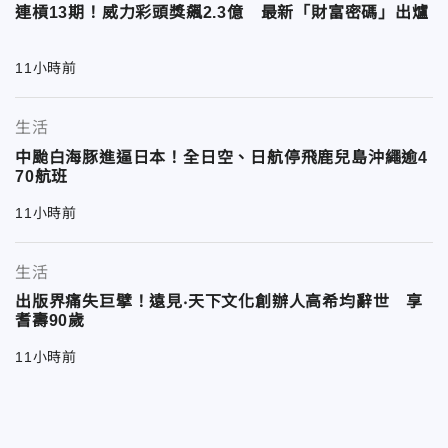
連槓13期！威力彩頭獎飆2.3億 最新「財富密碼」出爐
11小時前
生活
中颱白海豚進逼日本！全日空、日航停飛鹿兒島沖繩逾4
70航班
11小時前
生活
出版界痛失巨擘！遠見‧天下文化創辦人高希均辭世 享
耆壽90歲
11小時前