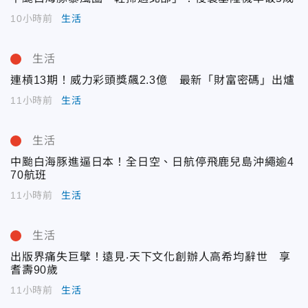
10小時前
生活
生活
連槓13期！威力彩頭獎飆2.3億 最新「財富密碼」出爐
11小時前
生活
生活
中颱白海豚進逼日本！全日空、日航停飛鹿兒島沖繩逾4
70航班
11小時前
生活
生活
出版界痛失巨擘！遠見‧天下文化創辦人高希均辭世 享
耆壽90歲
11小時前
生活