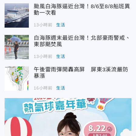
颱風白海豚逼近台灣！8/6至8/8船班異
動一次看
13小時前
生活
白海豚週末最近台灣！北部豪雨警戒、
東部颳焚風
13小時前
生活
午後雷雨彈開轟高屏 屏東3溪流嚴防
暴漲
16小時前
生活