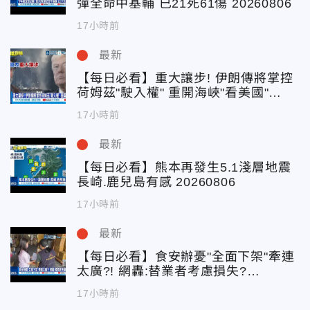
彈全命中基輔 已21死61傷 20260806
17小時前
最新
【每日必看】重大讓步! 伊朗傳將掌控
荷姆茲"駛入權" 重開海峽"看美國"
20260806
17小時前
最新
【每日必看】熊本再發生5.1淺層地震
長崎.鹿兒島有感 20260806
17小時前
最新
【每日必看】食安辦憂"全面下架"牽連
太廣?! 網轟:替業者考慮損失?
20260806
17小時前