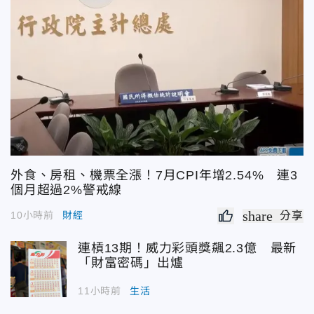
外食、房租、機票全漲！7月CPI年增2.54% 連3
個月超過2%警戒線
share
10小時前
財經
分享
連槓13期！威力彩頭獎飆2.3億 最新
「財富密碼」出爐
11小時前
生活