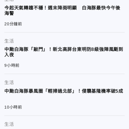
今起天氣轉趨不穩！週末降雨明顯 白海豚最快今午後
海警
20分鐘前
生活
中颱白海豚「敲門」！新北高屏台東明防8級強陣風颳到
入夜
9小時前
生活
中颱白海豚暴風圈「輕掃過北部」！侵襲基隆機率破5成
10小時前
生活