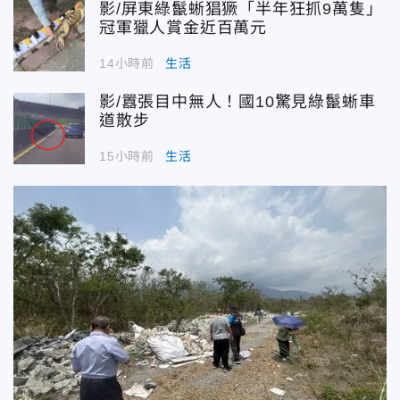
影/屏東綠鬣蜥猖獗「半年狂抓9萬隻」
冠軍獵人賞金近百萬元
14小時前
生活
影/囂張目中無人！國10驚見綠鬣蜥車
道散步
15小時前
生活