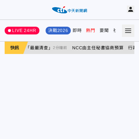
LIVE 24HR
決戰2026
即時
熱門
要聞
社會
娛樂
會祭「最嚴清查」
快訊
NCC由主任秘書協商預算 行政院：因委
2分鐘前