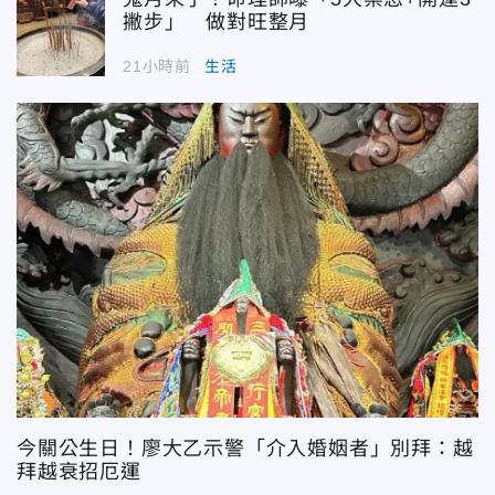
撇步」 做對旺整月
21小時前
生活
今關公生日！廖大乙示警「介入婚姻者」別拜：越
拜越衰招厄運