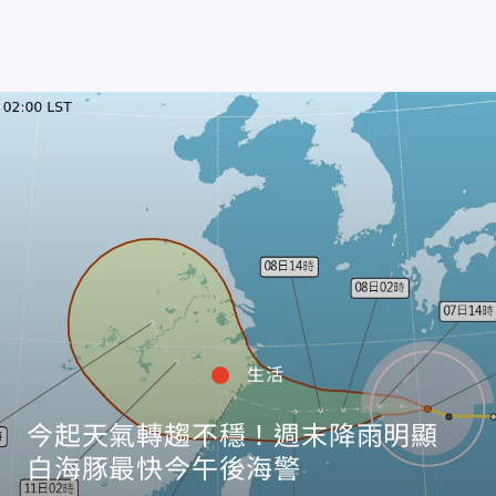
生活
今起天氣轉趨不穩！週末降雨明顯
白海豚最快今午後海警