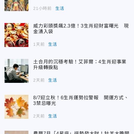
21小時前
生活
威力彩頭獎飆2.3億！3生肖迎財富曙光 現
金湧入袋
1天前
生活
土合月的沉穩考驗！艾菲爾：4生肖迎事業
升級轉捩點
2天前
生活
8/7迎立秋！6生肖運勢拉警報 開運方式、
3禁忌曝光
2天前
生活
農曆7月「4星座」逆勢發大財！牡羊大膽開