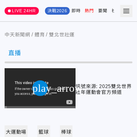
LIVE 24HR
決戰2026
即時
熱門
要聞
社會
娛樂
中天新聞網
體育
雙北世壯運
直播
play_arrow
訊號來源: 2025雙北世界
壯年運動會官方頻道
play_arrow
skip_next
fullscreen
大運動場
籃球
棒球