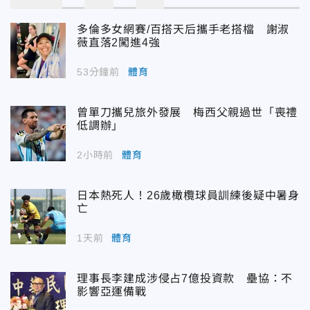
多倫多女網賽/百搭天后攜手老搭檔 謝淑
薇直落2闖進4強
53分鐘前
體育
曾單刀攜兒旅外發展 梅西父親過世「喪禮
低調辦」
2小時前
體育
日本熱死人！26歲橄欖球員訓練後疑中暑身
亡
1天前
體育
理事長李建成涉侵占7億投資款 壘協：不
影響亞運備戰