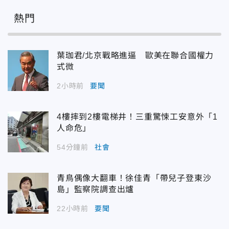
熱門
葉珈君/北京戰略進逼 歐美在聯合國權力
式微
2小時前
要聞
4樓摔到2樓電梯井！三重驚悚工安意外「1
人命危」
54分鐘前
社會
青鳥偶像大翻車！徐佳青「帶兒子登東沙
島」監察院調查出爐
22小時前
要聞