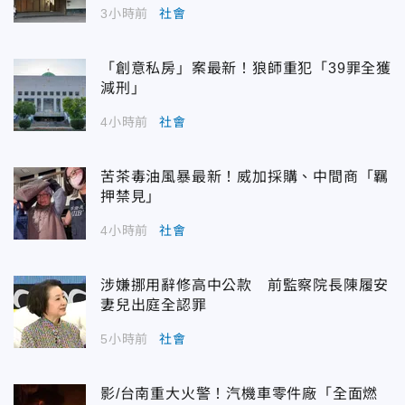
3小時前
社會
「創意私房」案最新！狼師重犯「39罪全獲
減刑」
4小時前
社會
苦茶毒油風暴最新！威加採購、中間商「羈
押禁見」
4小時前
社會
涉嫌挪用辭修高中公款 前監察院長陳履安
妻兒出庭全認罪
5小時前
社會
影/台南重大火警！汽機車零件廠「全面燃