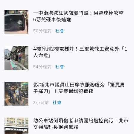
一中街泡沫紅茶店爆鬥毆！男遭球棒攻擊
6惡煞砸車後逃逸
50分鐘前
社會
4樓摔到2樓電梯井！三重驚悚工安意外「1
人命危」
54分鐘前
社會
影/新北市議員山田摩衣服務處旁「驚見男
子揮刀」！雙案通緝犯遭逮
3小時前
社會
助公車站倒塌傷者申請國賠遭控貪污！北市
交通局科長獲判無罪