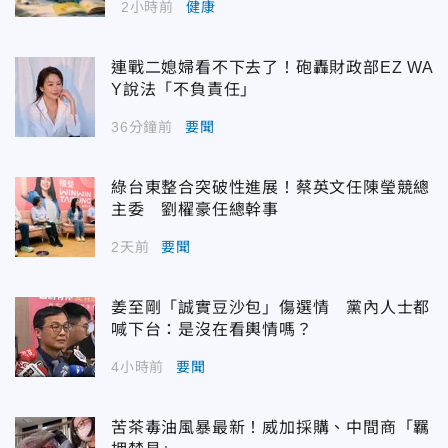
2小時前
健康
連戰二媳婦看不下去了！砲轟財政部EZ WA
Y說法「不負責任」
36分鐘前
要聞
綠台東整合突破性進展！蔡英文任陳瑩競總
主委 劉櫂豪任總幹事
2天前
要聞
姜至剛「誠實豆沙包」傷選情 黨內人士都
喊下台：是沒在看輿情嗎？
4小時前
要聞
苦茶毒油風暴最新！威加採購、中間商「羈