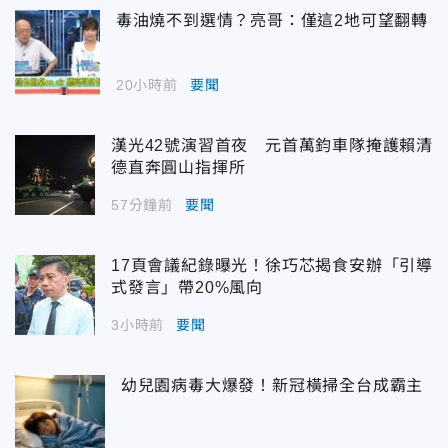
毒油燒不到選情？亮哥：僅這2地可望翻轉
20小時前
要聞
漢光42號演習首夜 元首萬鈞車隊掩護賴清
德直奔圓山指揮所
57分鐘前
要聞
17頁會議紀錄曝光！徐巧芯揭食安辦「引導
式發言」帶20%風向
3小時前
要聞
幼兒園病毒大爆發！新冠橫掃全台成霸主