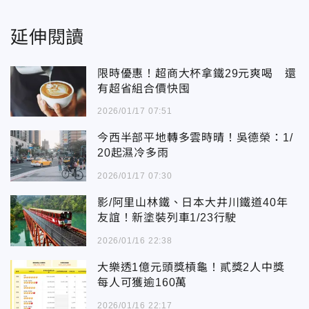
延伸閱讀
限時優惠！超商大杯拿鐵29元爽喝 還
有超省組合價快囤
2026/01/17 07:51
今西半部平地轉多雲時晴！吳德榮：1/
20起濕冷多雨
2026/01/17 07:30
影/阿里山林鐵、日本大井川鐵道40年
友誼！新塗裝列車1/23行駛
2026/01/16 22:38
大樂透1億元頭獎槓龜！貳獎2人中獎
每人可獲逾160萬
2026/01/16 22:17