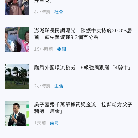
押禁見」
4小時前
社會
澎湖縣長民調曝光！陳振中支持度30.3%居
首 領先吳淑瑾9.3個百分點
19小時前
要聞
颱風外圍環流發威！8級強風狠颳「4縣市」
2小時前
生活
吳子嘉秀千萬單據質疑金流 控鄭朝方父子
藉勢「煉金」
1天前
要聞