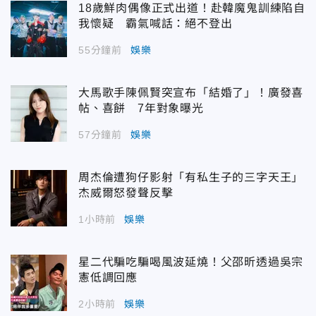
18歲鮮肉偶像正式出道！赴韓魔鬼訓練陷自
我懷疑 霸氣喊話：絕不登出
55分鐘前
娛樂
大馬歌手陳佩賢突宣布「結婚了」！廣發喜
帖、喜餅 7年對象曝光
57分鐘前
娛樂
周杰倫遭狗仔影射「有私生子的三字天王」
杰威爾怒發聲反擊
1小時前
娛樂
星二代騙吃騙喝風波延燒！父邵昕透過吳宗
憲低調回應
2小時前
娛樂