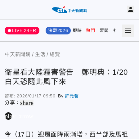
LIVE 24HR
決戰2026
即時
熱門
要聞
社會
娛樂
中天新聞網
生活
總覽
衛星看大陸霾害警告 鄭明典：1/20
白天恐隨北風下來
發布:
2026/01/17 09:56
By
許元馨
share
分享：
play_arrow
今（17日）迎風面降雨漸增，西半部及馬祖