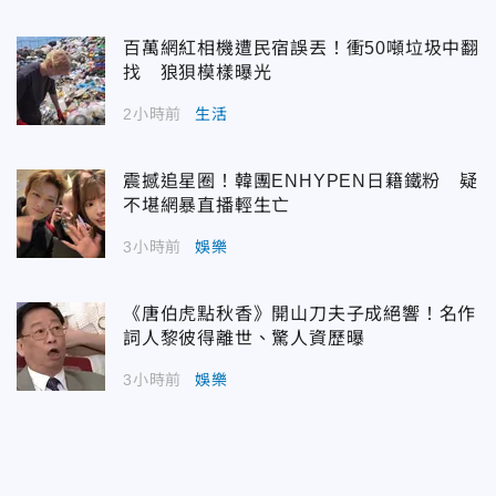
百萬網紅相機遭民宿誤丟！衝50噸垃圾中翻
找 狼狽模樣曝光
2小時前
生活
震撼追星圈！韓團ENHYPEN日籍鐵粉 疑
不堪網暴直播輕生亡
3小時前
娛樂
《唐伯虎點秋香》開山刀夫子成絕響！名作
詞人黎彼得離世、驚人資歷曝
3小時前
娛樂