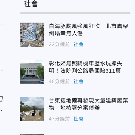
社會
白海豚颱風強風狂吹 北市鷹架
倒塌幸無人傷
22分鐘前
社會
彰化婦無照騎機車壓水坑摔失
椅
明！法院判公路局國賠311萬
46分鐘前
社會
力
台東捷地爾再發現大量建築廢棄
物 地檢署分案偵辦
47分鐘前
社會