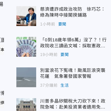
場
慈濟遭詐成政治攻防 徐巧芯：
，
綠為陳時中接閣揆鋪路
1小時前
要聞
「0到18歲年領6萬」沒了？！行
政院收三讀函文喊：採取憲政作
／
本色音樂提供
）
為
19小時前
要聞
別當浪花下冤魂！颱風巨浪突襲
，
花蓮 氣象署發國家警報
37分鐘前
生活
川普多晶矽關稅大刀砍下來！政
提供
）
院急喊：赴美投資業者適用免稅