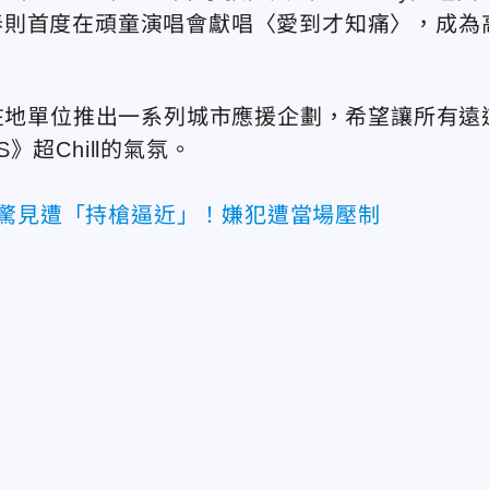
春則首度在頑童演唱會獻唱〈愛到才知痛〉，成為
雄在地單位推出一系列城市應援企劃，希望讓所有遠
超Chill的氣氛。
唱驚見遭「持槍逼近」！嫌犯遭當場壓制