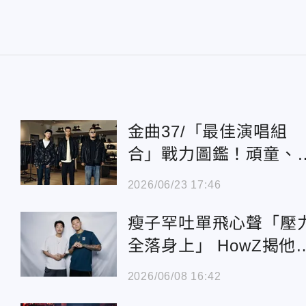
金曲37/「最佳演唱組
合」戰力圖鑑！頑童、
子樂團vs新秀的逆襲
2026/06/23 17:46
i
瘦子罕吐單飛心聲「壓
全落身上」 HowZ揭他演
出笑容變了
2026/06/08 16:42