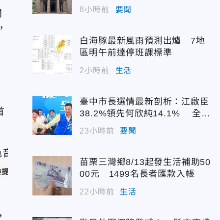
配額
8小時前
要聞
問
，
白海豚最新風雨預測出爐 7地
區明午前達停班課標準
2小時前
生活
臺中市長選情最新剖析：江啟臣
首
38.2%領先何欣純14.1% 全世
代支持度全面居首
23小時前
要聞
苗栗三灣鄉8/13起發生活補助50
樂提供
）
00元 1499名長者匯款入帳
22小時前
生活
，