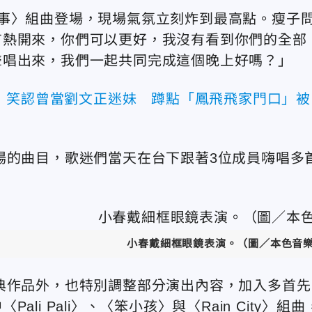
事〉組曲登場，現場氣氛立刻炸到最高點。瘦子
有熱開來，你們可以更好，我沒有看到你們的全部
聲唱出來，我們一起共同完成這個晚上好嗎？」
！笑認曾當劉文正迷妹 蹲點「鳳飛飛家門口」被
場的曲目，歌迷們當天在台下跟著3位成員嗨唱多
小春戴細框眼鏡表演。（圖／
本色音
典作品外，也特別調整部分演出內容，加入多首先
i Pali〉、〈笨小孩〉與〈Rain City〉組曲