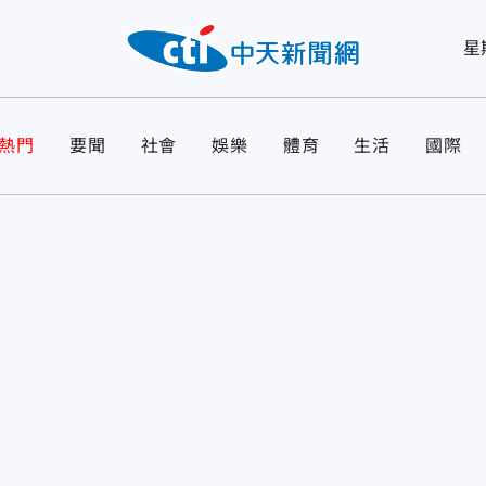
星
熱門
要聞
社會
娛樂
體育
生活
國際