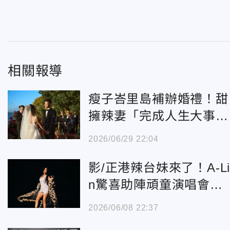
相關報導
瘦子峇里島補辦婚禮！甜
擁辣妻「完成人生大事」
張震嶽到場祝福
2026/06/29 22:04
影/正港辣台妹來了！A-L
n驚喜助陣頑童演唱會
瘦子讚：太性感了吧
2026/06/08 22:37