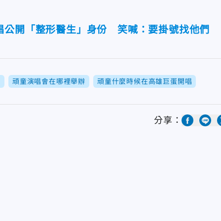
唱公開「整形醫生」身份 笑喊：要掛號找他們
間
頑童演唱會在哪裡舉辦
頑童什麼時候在高雄巨蛋開唱
分享：