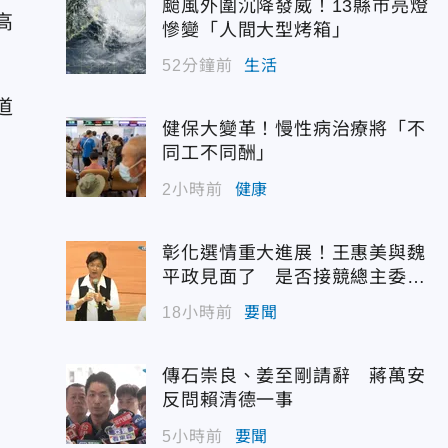
颱風外圍沉降發威！13縣市亮燈
高
慘變「人間大型烤箱」
52分鐘前
生活
道
健保大變革！慢性病治療將「不
同工不同酬」
2小時前
健康
彰化選情重大進展！王惠美與魏
平政見面了 是否接競總主委態
度曝光
18小時前
要聞
傳石崇良、姜至剛請辭 蔣萬安
反問賴清德一事
5小時前
要聞