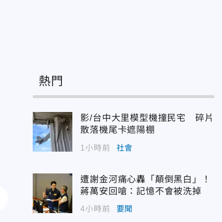
熱門
影/台中大里模型機撞民宅 碎片
散落機尾卡遮陽棚
1小時前
社會
遭謝金河痛心轟「顛倒黑白」！
蔣萬安回嗆：記憶不會被洗掉
4小時前
要聞