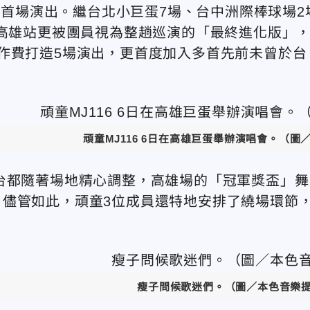
舉辦首場演出。繼台北小巨蛋7場、台中洲際棒球場2
，高雄站更被團員視為整趟巡演的「最終進化版」
作費打造5場演出，更首度加入多首先前未曾於台
頑童MJ116 6日在高雄巨蛋舉辦演唱會。（圖
台都隨著場地精心調整，高雄場的「冠軍獎盃」舞
儘管如此，頑童3位成員還特地安排了繞場環節
」
瘦子問候歌迷們。（圖／
本色音樂