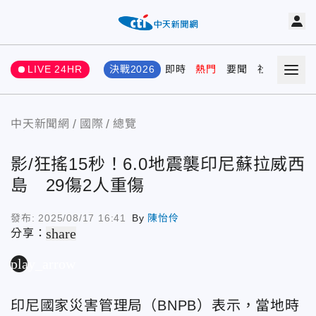
LIVE 24HR
決戰2026
即時
熱門
要聞
社會
娛樂
中天新聞網
國際
總覽
影/狂搖15秒！6.0地震襲印尼蘇拉威西
島 29傷2人重傷
發布:
2025/08/17 16:41
By
陳怡伶
share
分享：
play_arrow
印尼國家災害管理局（BNPB）表示，當地時