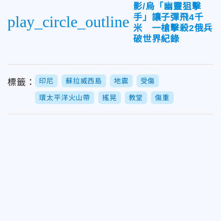
影/烏「幽靈狙擊
手」讓子彈飛4千
play_circle_outline
米 一槍擊殺2俄兵
破世界紀錄
印尼
蘇拉威西島
地震
受傷
標籤：
環太平洋火山帶
搖晃
教堂
傷重