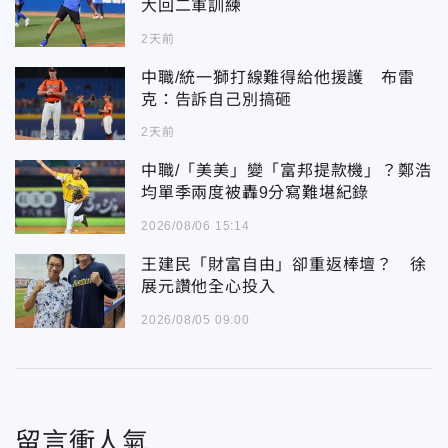
大回二軍訓練
2天前
中職/統一獅打線難得給他援護 布雷
克：告訴自己別搞砸
2天前
中職/「美美」變「富邦提款機」？鄭浩
均單季兩度被轟9分寫難堪紀錄
2026/08/06 15:14
王建民「財富自由」卻重返棒壇？ 徐
展元讚他全心投入
2026/08/05 09:00
留言衝人氣