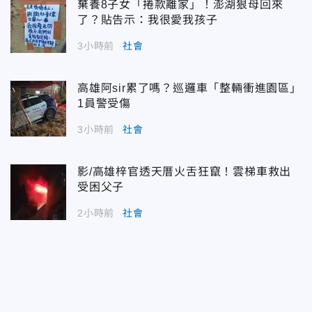
棄養8子女「捲款離家」！澎湖狠母回來
了？貼告示：我很愛我孩子
3小時前
社會
高雄阿sir累了嗎？巡邏車「整輛衝進園區」
1員警受傷
3小時前
社會
影/高雄梓官透天厝火舌狂竄！雲梯車救出
受困父子
2小時前
社會