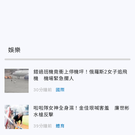
娛樂
錯過班機竟衝上停機坪！俄羅斯2女子追飛
機 機場緊急攔人
30分鐘前
國際
啦啦隊女神全身濕！金佳垠喊害羞 廉世彬
水槍反擊
39分鐘前
體育