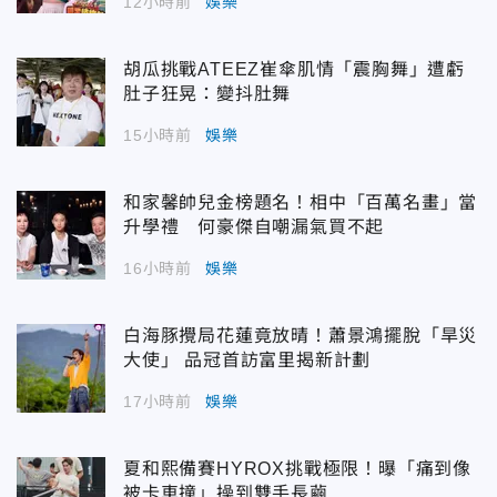
12小時前
娛樂
胡瓜挑戰ATEEZ崔傘肌情「震胸舞」遭虧
肚子狂晃：變抖肚舞
15小時前
娛樂
和家馨帥兒金榜題名！相中「百萬名畫」當
升學禮 何豪傑自嘲漏氣買不起
16小時前
娛樂
白海豚攪局花蓮竟放晴！蕭景鴻擺脫「旱災
大使」 品冠首訪富里揭新計劃
17小時前
娛樂
夏和熙備賽HYROX挑戰極限！曝「痛到像
被卡車撞」操到雙手長繭