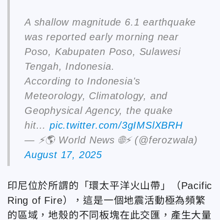
A shallow magnitude 6.1 earthquake
was reported early morning near
Poso, Kabupaten Poso, Sulawesi
Tengah, Indonesia.
According to Indonesia's
Meteorology, Climatology, and
Geophysical Agency, the quake
hit…
pic.twitter.com/3gIMSlXBRH
— ⚡️🌎 World News 🌐⚡️ (@ferozwala)
August 17, 2025
印尼位於所謂的「環太平洋火山帶」（Pacific
Ring of Fire），這是一個地震活動極為頻繁
的區域，地殼的不同板塊在此交匯，產生大量