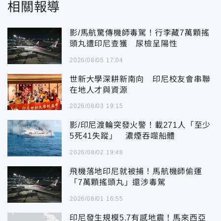
相關報導
影/馬航驚傳機師毒駕！行李藏7萬顆搖
頭丸遭印尼查獲 尿檢呈陽性
2026/08/05 17:04
世新大學深耕新南向 印尼校友會串聯
在地人才與資源
2026/08/03 19:15
影/印尼渡輪突發火警！載271人「至少
5死41失蹤」 濃煙吞噬船體
2026/08/02 19:48
飛機落地印尼就被捕！馬航機師偷運
「7萬顆搖頭丸」還涉毒駕
2026/08/01 16:55
印尼發生規模5.7有感地震！馬來西亞