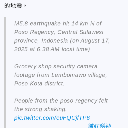
的地震。
M5.8 earthquake hit 14 km N of
Poso Regency, Central Sulawesi
province, Indonesia (on August 17,
2025 at 6.38 AM local time)
Grocery shop security camera
footage from Lembomawo village,
Poso Kota district.
People from the poso regency felt
the strong shaking.
pic.twitter.com/euFQCjfTP6
鋪紅毯迎