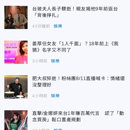
台玻夫人長子驟逝！親友揭他9年前返台
「背後掙扎」
43分鐘前
娛樂
姜厚任女友「1人千面」？18年前上《我
猜》名字又不同了
3小時前
娛樂
肥大叔猝逝！粉絲團8/11直播喊卡：情緒還
沒整理好
4小時前
娛樂
直擊/金娜妍來台1年賺百萬代言 認了「動
念買房」鬆口置產規劃