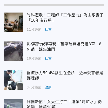
竹科悲歌！工程師「工作壓力」為由跟妻子
「10年沒行房」
11分鐘前
社會
影/高齡炸彈再現！苗栗瑞典坦克撞3車 8
旬翁：踩錯油門
16分鐘前
社會
醫療暴力59.4%發生在急診 近半受害者是
護理師
34分鐘前
健康
詐團新招！女大生打工「連領2月薪水」仍
被騙 慘噴50萬