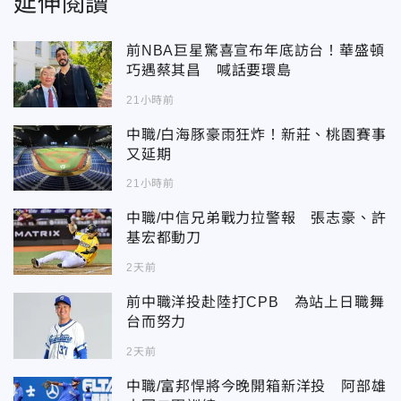
延伸閱讀
前NBA巨星驚喜宣布年底訪台！華盛頓
巧遇蔡其昌 喊話要環島
21小時前
中職/白海豚豪雨狂炸！新莊、桃園賽事
又延期
21小時前
中職/中信兄弟戰力拉警報 張志豪、許
基宏都動刀
2天前
前中職洋投赴陸打CPB 為站上日職舞
台而努力
2天前
中職/富邦悍將今晚開箱新洋投 阿部雄