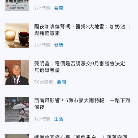
2小時前
要聞
隔夜咖啡傷腎嗎？醫揭3大地雷：加奶沾口
與赭麴毒素
2小時前
健康
龔明鑫：電價是否調漲交9月審議會決定
無選舉考量
56分鐘前
要聞
西南風影響！5縣市豪大雨特報 一路下到
深夜
1小時前
生活
遭謝金河痛心轟「顛倒黑白」！蔣萬安回