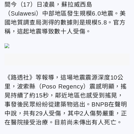
間今（17）日凌晨，蘇拉威西島
（Sulawesi）中部地區
發生規模6.0地震。美
國地質調查局測得的數據則是規模5.8。官方
稱，這起地震導致數十人受傷。
《路透社》等報導，這場地震震源深度10公
里，波索縣（Poso Regency）震感明顯，搖
晃持續了約15秒，鄰近地區也感受到搖晃
，
事發後民眾紛紛從建築物逃出
。BNPB
在聲明
中說，共有29人受傷，其中2人傷勢嚴重，正
在醫院接受治療。目前尚未傳出有人死亡。