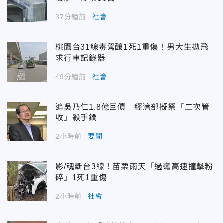
37分鐘前
社會
桃園台31線毒駕釀1死1重傷！男大生拋飛
求行車記錄器
49分鐘前
社會
追吳乃仁1.8億巨債 經濟部擬祭「二次管
收」殺手鐧
2小時前
要聞
影/魂斷台3線！苗栗雨天「過彎高速撞擊粉
碎」1死1重傷
2小時前
社會