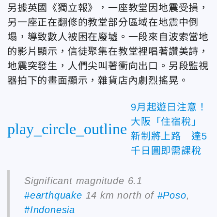
另據英國《獨立報》，一座教堂因地震受損，
另一座正在翻修的教堂部分區域在地震中倒
塌，導致數人被困在廢墟。一段來自波索當地
的影片顯示，信徒聚集在教堂裡唱著讚美詩，
地震突發生，人們尖叫著衝向出口。另段監視
器拍下的畫面顯示，雜貨店內劇烈搖晃。
9月起遊日注意！
大阪「住宿稅」
play_circle_outline
新制將上路 達5
千日圓即需課稅
Significant magnitude 6.1
#earthquake
14 km north of
#Poso
,
#Indonesia