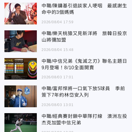
中職/陳鏞基引退談家人哽咽 最感謝生
命中的3個媽媽
2026/08/04 17:59
中職/樂天桃猿又見新洋將 旅韓日投京
山將彌加盟
2026/08/04 15:48
中職/中信兄弟《鬼滅之刃》聯名主題日
9月登場！8/10全面開賣
2026/08/03 17:01
中職/富邦悍將一口氣下放5球員 季前
簽下7年約林岱安入列
2026/08/03 13:01
中職/經典賽封鎖中華隊打線 澳洲左投
杰克加盟中信兄弟