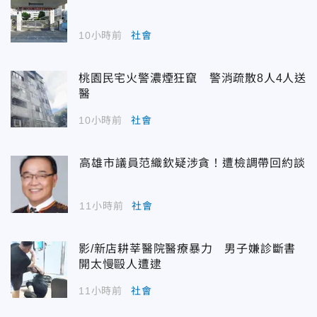
10小時前
社會
桃園民宅火警濃煙狂竄 警消疏散8人4人送
醫
10小時前
社會
高雄市議員范織欽疑涉貪！遭檢調帶回約談
11小時前
社會
影/新店耕莘醫院醫療暴力 男子嫌診斷書
開太慢毆人遭逮
11小時前
社會