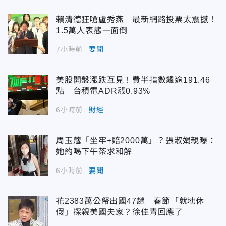
賴清德狂嗆盧秀燕 最新網路投票太震撼！
1.5萬人表態一面倒
7小時前
要聞
美股開盤漲跌互見！費半指數飆逾191.46
點 台積電ADR漲0.93%
6小時前
財經
周玉蔻「坐牢+賠2000萬」？張淑娟親曝：
她約喝下午茶求和解
6小時前
要聞
花2383萬公帑出國47趟 春節「就地休
假」探親美國夫家？徐佳青回應了