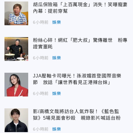
胡瓜保險箱「上百萬現金」消失！笑曝寵妻
內幕：提前穿幫
6小時前
娛樂
粉絲心碎！網紅「肥大叔」驚傳離世 粉專
證實噩耗
6小時前
娛樂
JJA壓軸卡司曝光！孫淑媚首登國際音樂
節 放話「讓世界看見正港辣台妹」
6小時前
娛樂
影/高橋文哉將訪台人氣炸裂！《藍色監
獄》5場見面會秒殺 親錄影片喊話台粉
6小時前
娛樂