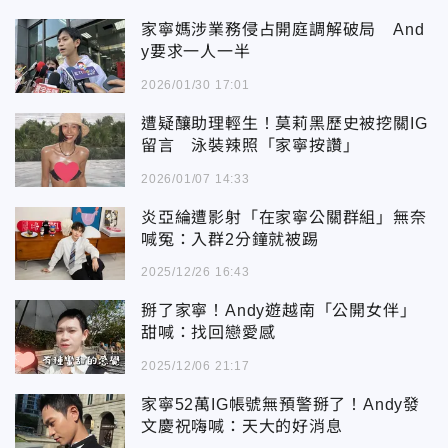
家寧媽涉業務侵占開庭調解破局 And
y要求一人一半
2026/01/30 17:01
遭疑釀助理輕生！莫莉黑歷史被挖關IG
留言 泳裝辣照「家寧按讚」
2026/01/07 14:33
炎亞綸遭影射「在家寧公關群組」無奈
喊冤：入群2分鐘就被踢
2025/12/26 16:43
掰了家寧！Andy遊越南「公開女伴」
甜喊：找回戀愛感
2025/12/06 21:17
家寧52萬IG帳號無預警掰了！Andy發
文慶祝嗨喊：天大的好消息