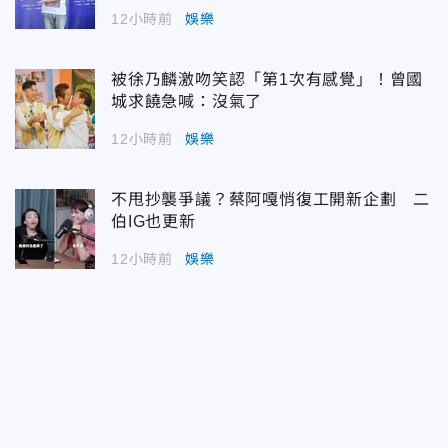
12小時前
娛樂
被徐乃麟激吻笑認「第1次有感覺」！曾國
城求饒急喊：沒氣了
12小時前
娛樂
不甩抄襲爭議？蔡阿嘎悄復工開新企劃 二
伯IG也更新
12小時前
娛樂