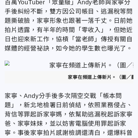
百萬YouTuber「眾量級」Andy老師與家寧分
手後糾紛不斷，雙方因公司帳目、逃漏稅等問
題撕破臉，家寧形象也跟著一落千丈。日前她
拍片透露，有半年的時間「零收入」，但她近
日也迎來新工作，協槓「當老師」傳授有關自
媒體的經營祕訣，如今她的學生數也曝光了。
家寧在頻道上傳新片。（圖／翻攝自
家寧、Andy分手後多次隔空交戰「帳本問
題」，新北地檢署日前偵結，依照業務侵占、
背信等罪起訴家寧媽，依幫助逃漏稅起訴家寧
爸、家寧妹妹，並以妨害電腦使用罪起訴家
寧。事後家寧拍片感謝檢調還清白，還爆料曾