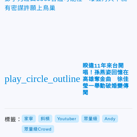
有密謀許願上鳥巢
睽違11年來台開
唱！孫燕姿回憶在
play_circle_outline
高雄奪金曲 徐佳
瑩一舉動破婚變傳
聞
家寧
斜槓
Youtuber
眾量級
Andy
標籤：
眾量級Crowd