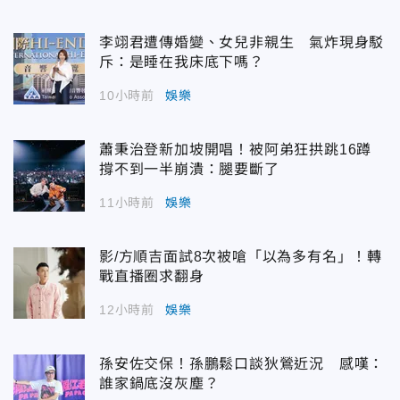
李翊君遭傳婚變、女兒非親生 氣炸現身駁
斥：是睡在我床底下嗎？
10小時前
娛樂
蕭秉治登新加坡開唱！被阿弟狂拱跳16蹲
撐不到一半崩潰：腿要斷了
11小時前
娛樂
影/方順吉面試8次被嗆「以為多有名」！轉
戰直播圈求翻身
12小時前
娛樂
孫安佐交保！孫鵬鬆口談狄鶯近況 感嘆：
誰家鍋底沒灰塵？