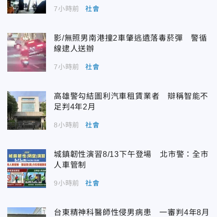
7小時前
社會
影/無照男南港撞2車肇逃遺落毒菸彈 警循
線逮人送辦
7小時前
社會
高雄警勾結圖利汽車租賃業者 辯稱智能不
足判4年2月
8小時前
社會
城鎮韌性演習8/13下午登場 北市警：全市
人車管制
9小時前
社會
台東精神科醫師性侵男病患 一審判4年8月