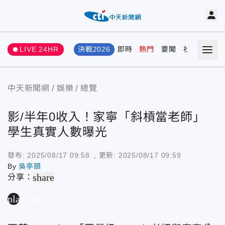
LIVE 24HR
決戰2026
即時
熱門
要聞
社會
娛樂
中天新聞網
娛樂
總覽
影/半年0收入！家寧「斜槓當老師」
學生真實人數曝光
發布:
2025/08/17 09:58
, 更新:
2025/08/17 09:59
By
吳亭頤
share
分享：
play_arrow