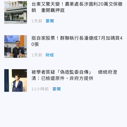
台東又驚天變！農業處長涉圖利20萬交保撤
銷 重開羈押庭
1天前
要聞
挺自家股票！群聯執行長潘健成7月加碼買4
0張
1天前
財經
被學者質疑「偽造監委自傳」 總統府澄
清：已檢還原件、非府方提供
11小時前
要聞