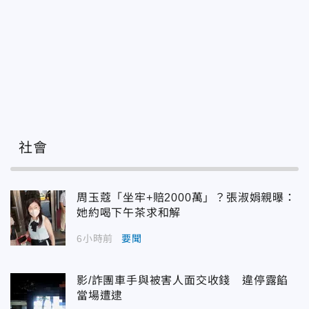
社會
周玉蔻「坐牢+賠2000萬」？張淑娟親曝：
她約喝下午茶求和解
6小時前
要聞
影/詐團車手與被害人面交收錢 違停露餡
當場遭逮