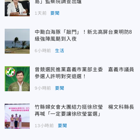
島」監察院調查出爐
1天前
要聞
中颱白海豚「敲門」！新北高屏台東明防8
級強陣風颳到入夜
6小時前
生活
曾競選民進黨嘉義市黨部主委 嘉義市議員
參選人許明對突退選！
9小時前
要聞
竹縣婦女會大團結力挺徐欣瑩 楊文科縣長
再喊「一定要讓徐欣瑩當選」
13小時前
要聞