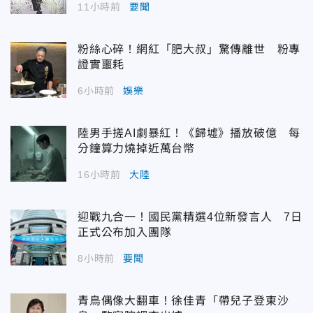
11小時前
要聞
粉絲心碎！網紅「肥大叔」驚傳離世 粉專
證實噩耗
6小時前
娛樂
陸男手搓AI劇暴紅！《歸墟》播放破億 每
分鐘算力燒掉近萬台幣
16小時前
大陸
迎戰九合一！國民黨精選4位新發言人 7日
正式公布加入團隊
8小時前
要聞
青鳥偶像大翻車！徐佳青「帶兒子登東沙