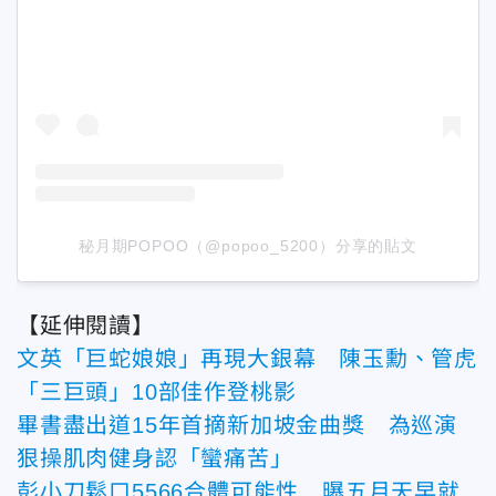
秘月期POPOO（@popoo_5200）分享的貼文
【延伸閱讀】
文英「巨蛇娘娘」再現大銀幕 陳玉勳、管虎
「三巨頭」10部佳作登桃影
畢書盡出道15年首摘新加坡金曲獎 為巡演
狠操肌肉健身認「蠻痛苦」
彭小刀鬆口5566合體可能性 曝五月天早就