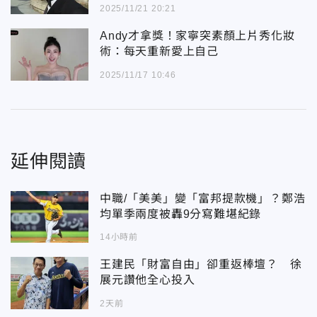
2025/11/21 20:21
Andy才拿獎！家寧突素顏上片秀化妝
術：每天重新愛上自己
2025/11/17 10:46
延伸閱讀
中職/「美美」變「富邦提款機」？鄭浩
均單季兩度被轟9分寫難堪紀錄
14小時前
王建民「財富自由」卻重返棒壇？ 徐
展元讚他全心投入
2天前