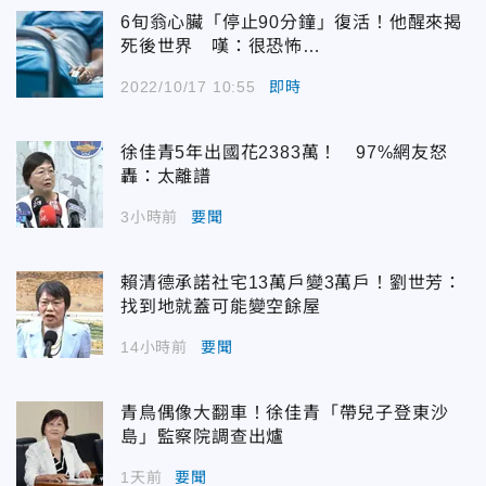
6旬翁心臟「停止90分鐘」復活！他醒來揭
死後世界 嘆：很恐怖…
2022/10/17 10:55
即時
徐佳青5年出國花2383萬！ 97%網友怒
轟：太離譜
3小時前
要聞
賴清德承諾社宅13萬戶變3萬戶！劉世芳：
找到地就蓋可能變空餘屋
14小時前
要聞
青鳥偶像大翻車！徐佳青「帶兒子登東沙
島」監察院調查出爐
1天前
要聞