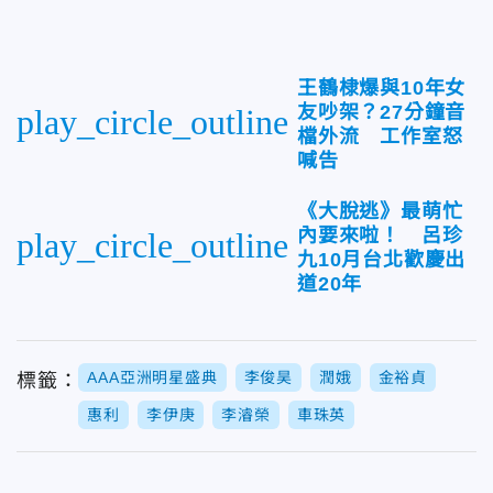
王鶴棣爆與10年女
友吵架？27分鐘音
play_circle_outline
檔外流 工作室怒
喊告
《大脫逃》最萌忙
內要來啦！ 呂珍
play_circle_outline
九10月台北歡慶出
道20年
AAA亞洲明星盛典
李俊昊
潤娥
金裕貞
標籤：
惠利
李伊庚
李濬榮
車珠英