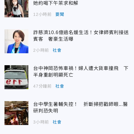
她約喝下午茶求和解
12小時前
要聞
詐慈濟10.6億過名媛生活！女律師賓利接送
賓客 奢豪生活曝
2小時前
社會
台中神岡恐怖車禍！婦人遭大貨車撞飛 下
半身重創明顯死亡
47分鐘前
社會
台中學生暑輔失控！ 折斷掃把戳師眼...醫
研判恐失明
3小時前
社會