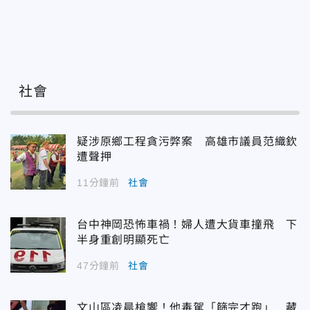
社會
疑涉原鄉工程貪污弊案 高雄市議員范織欽
遭聲押
11分鐘前
社會
台中神岡恐怖車禍！婦人遭大貨車撞飛 下
半身重創明顯死亡
47分鐘前
社會
文山區凌晨槍響！他毒駕「篩完才跑」 藏