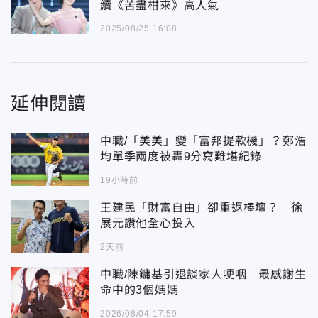
續《苦盡柑來》高人氣
2025/08/25 16:08
延伸閱讀
中職/「美美」變「富邦提款機」？鄭浩
均單季兩度被轟9分寫難堪紀錄
19小時前
王建民「財富自由」卻重返棒壇？ 徐
展元讚他全心投入
2天前
中職/陳鏞基引退談家人哽咽 最感謝生
命中的3個媽媽
2026/08/04 17:59