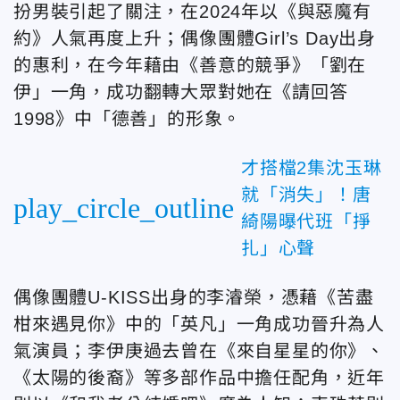
扮男裝引起了關注，在2024年以《與惡魔有
約》人氣再度上升；偶像團體Girl’s Day出身
的惠利，在今年藉由《善意的競爭》「劉在
伊」一角，成功翻轉大眾對她在《請回答
1998》中「德善」的形象。
才搭檔2集沈玉琳
就「消失」！唐
play_circle_outline
綺陽曝代班「掙
扎」心聲
偶像團體U-KISS出身的李濬榮，憑藉《苦盡
柑來遇見你
》中的「英凡」一角成功晉升為人
氣演員；李伊庚過去曾在《來自星星的你》、
《太陽的後裔》等多部作品中擔任配角，近年