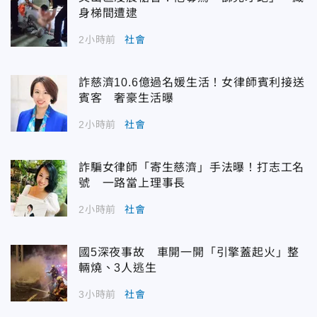
身梯間遭逮
2小時前
社會
詐慈濟10.6億過名媛生活！女律師賓利接送
賓客 奢豪生活曝
2小時前
社會
詐騙女律師「寄生慈濟」手法曝！打志工名
號 一路當上理事長
2小時前
社會
國5深夜事故 車開一開「引擎蓋起火」整
輛燒、3人逃生
3小時前
社會