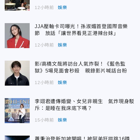
12小時前
娛樂
JJA壓軸卡司曝光！孫淑媚首登國際音樂
節 放話「讓世界看見正港辣台妹」
12小時前
娛樂
影/高橋文哉將訪台人氣炸裂！《藍色監
獄》5場見面會秒殺 親錄影片喊話台粉
12小時前
娛樂
李翊君遭傳婚變、女兒非親生 氣炸現身駁
斥：是睡在我床底下嗎？
15小時前
娛樂
蕭秉治登新加坡開唱！被阿弟狂拱跳16蹲