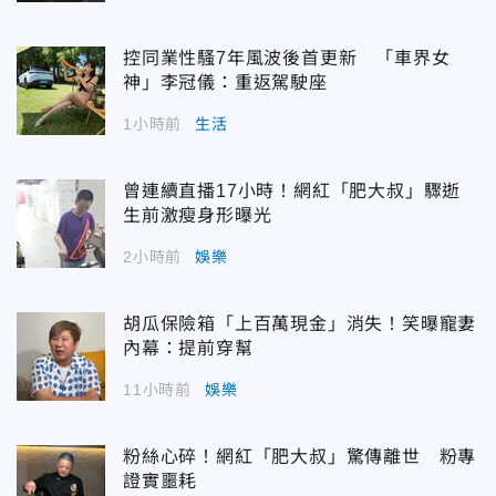
控同業性騷7年風波後首更新 「車界女
神」李冠儀：重返駕駛座
1小時前
生活
曾連續直播17小時！網紅「肥大叔」驟逝
生前激瘦身形曝光
2小時前
娛樂
胡瓜保險箱「上百萬現金」消失！笑曝寵妻
內幕：提前穿幫
11小時前
娛樂
粉絲心碎！網紅「肥大叔」驚傳離世 粉專
證實噩耗