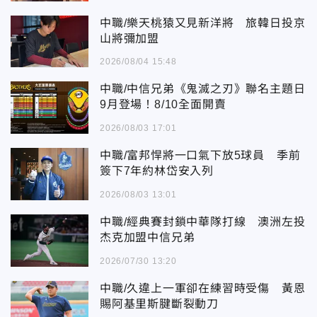
中職/樂天桃猿又見新洋將 旅韓日投京
山將彌加盟
2026/08/04 15:48
中職/中信兄弟《鬼滅之刃》聯名主題日
9月登場！8/10全面開賣
2026/08/03 17:01
中職/富邦悍將一口氣下放5球員 季前
簽下7年約林岱安入列
2026/08/03 13:01
中職/經典賽封鎖中華隊打線 澳洲左投
杰克加盟中信兄弟
2026/07/30 13:20
中職/久違上一軍卻在練習時受傷 黃恩
賜阿基里斯腱斷裂動刀