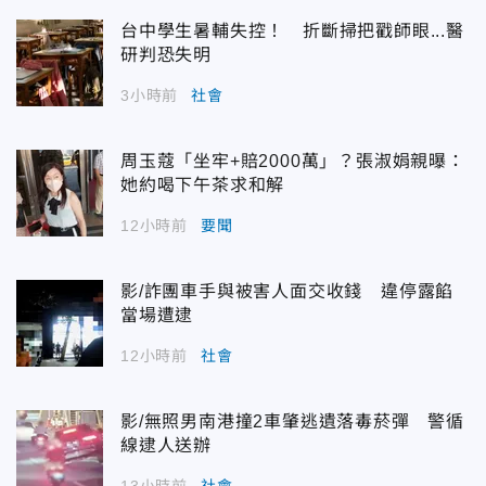
台中學生暑輔失控！ 折斷掃把戳師眼...醫
研判恐失明
3小時前
社會
周玉蔻「坐牢+賠2000萬」？張淑娟親曝：
她約喝下午茶求和解
12小時前
要聞
影/詐團車手與被害人面交收錢 違停露餡
當場遭逮
12小時前
社會
影/無照男南港撞2車肇逃遺落毒菸彈 警循
線逮人送辦