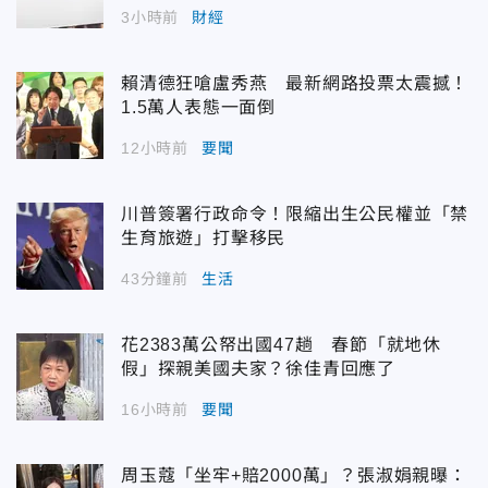
3小時前
財經
賴清德狂嗆盧秀燕 最新網路投票太震撼！
1.5萬人表態一面倒
12小時前
要聞
川普簽署行政命令！限縮出生公民權並「禁
生育旅遊」打擊移民
43分鐘前
生活
花2383萬公帑出國47趟 春節「就地休
假」探親美國夫家？徐佳青回應了
16小時前
要聞
周玉蔻「坐牢+賠2000萬」？張淑娟親曝：