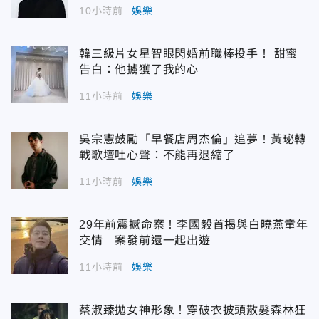
10小時前
娛樂
韓三級片女星智眼閃婚前職棒投手！ 甜蜜
告白：他擄獲了我的心
11小時前
娛樂
吳宗憲鼓勵「早餐店周杰倫」追夢！黃珌轉
戰歌壇吐心聲：不能再退縮了
11小時前
娛樂
29年前震撼命案！李國毅首揭與白曉燕童年
交情 案發前還一起出遊
11小時前
娛樂
蔡淑臻拋女神形象！穿破衣披頭散髮森林狂