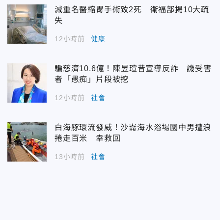
減重名醫縮胃手術致2死 衛福部揭10大疏
失
12小時前
健康
騙慈濟10.6億！陳昱瑄昔宣導反詐 譏受害
者「愚痴」片段被挖
12小時前
社會
白海豚環流發威！沙崙海水浴場國中男遭浪
捲走百米 幸救回
13小時前
社會