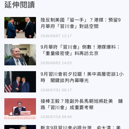
延伸閱讀
陸反制美國「留一手」？港媒：預留9
月華府「習川會」對話空間
2026/08/07 12:17
9月華府「習川會」倒數！港媒爆料：
「重量級密使」料再訪北京
2026/08/02 14:03
9月習川會前夕拉鋸！美中高層密談1小
時 關鍵談判內幕曝光
2026/07/31 08:17
接棒王毅？陸副外長馬朝旭將赴美 鋪
路「習川會」成重要考察
2026/07/19 09:46
斷言9月習川會必提台灣 俞大㵢：美