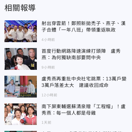
相關報導
射出穿雲箭！鄭照新拋禿子、燕子、漢
子合體「一年八班」帶領重返執政
4小時前
首度行動網路降速演練打頭陣 盧秀
燕：為何獨缺南部要問中央
9小時前
盧秀燕再重批中央社宅跳票：13萬戶變
3萬戶落差太大 建議收回成命
12小時前
南下屏東輔選蘇清泉贈「工程帽」！盧
秀燕：每一個人都是母雞
1天前