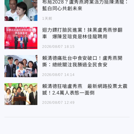
布局2028？盧秀燕跨黨派力挺陳清龍：
藍白同心共創未來
1天前
迴力鏢打臉民進黨！抹黑盧秀燕慘翻
車 爆陳昱瑄竟是林佳龍聘用
2026/08/07 18:15
賴清德痛批台中食安破口！盧秀燕開
撕：總統關注我勝過全民食安
2026/08/07 14:14
賴清德狂嗆盧秀燕 最新網路投票太震
撼！2.4萬人表態一面倒
2026/08/07 12:49