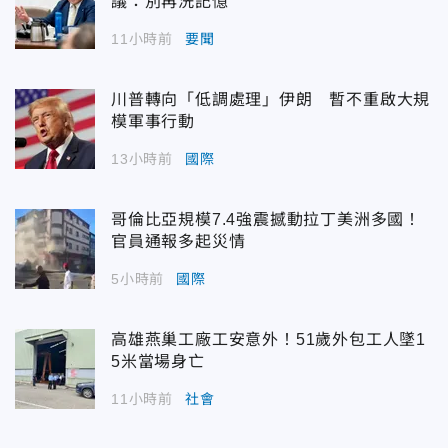
議：別再洗記憶
11小時前
要聞
川普轉向「低調處理」伊朗 暫不重啟大規
模軍事行動
13小時前
國際
哥倫比亞規模7.4強震撼動拉丁美洲多國！
官員通報多起災情
5小時前
國際
高雄燕巢工廠工安意外！51歲外包工人墜1
5米當場身亡
11小時前
社會