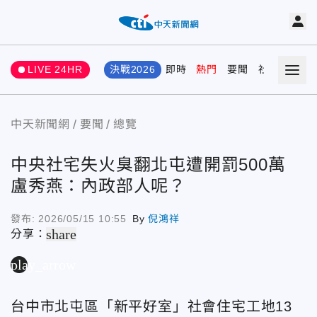
LIVE 24HR
決戰2026
即時
熱門
要聞
社會
娛樂
中天新聞網
要聞
總覽
中央社宅失火臭翻北屯遭開罰500萬
盧秀燕：內政部人呢？
發布:
2026/05/15 10:55
By
倪鴻祥
share
分享：
play_arrow
台中市北屯區「新平好室」社會住宅工地13