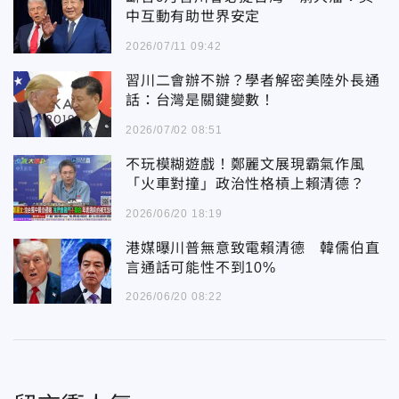
中互動有助世界安定
2026/07/11 09:42
習川二會辦不辦？學者解密美陸外長通
話：台灣是關鍵變數！
2026/07/02 08:51
不玩模糊遊戲！鄭麗文展現霸氣作風
「火車對撞」政治性格槓上賴清德？
2026/06/20 18:19
港媒曝川普無意致電賴清德 韓儒伯直
言通話可能性不到10%
2026/06/20 08:22