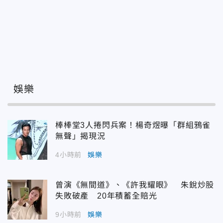
娛樂
棒棒堂3人捲閃兵案！楊奇煜曝「群組鴉雀
無聲」揭現況
4小時前
娛樂
曾演《無間道》、《許我耀眼》 朱銳炒股
失敗破產 20年積蓄全賠光
9小時前
娛樂