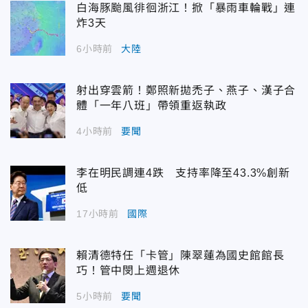
白海豚颱風徘徊浙江！掀「暴雨車輪戰」連
炸3天
6小時前
大陸
射出穿雲箭！鄭照新拋禿子、燕子、漢子合
體「一年八班」帶領重返執政
4小時前
要聞
李在明民調連4跌 支持率降至43.3%創新
低
17小時前
國際
賴清德特任「卡管」陳翠蓮為國史館館長
巧！管中閔上週退休
5小時前
要聞