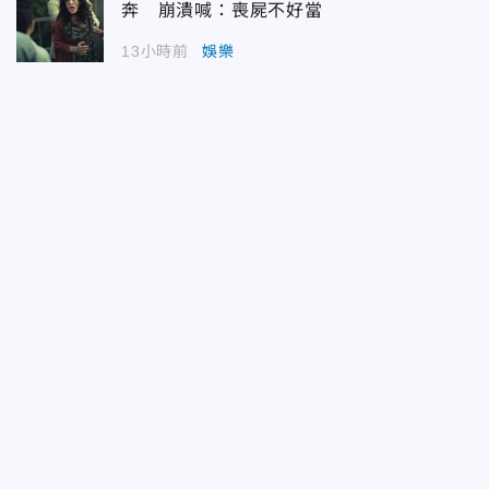
奔 崩潰喊：喪屍不好當
13小時前
娛樂