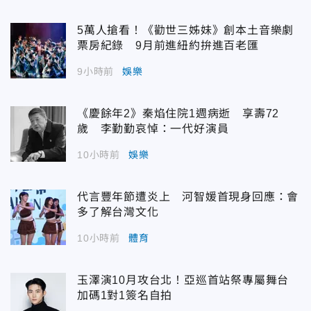
5萬人搶看！《勸世三姊妹》創本土音樂劇
票房紀錄 9月前進紐約拚進百老匯
9小時前
娛樂
《慶餘年2》秦焰住院1週病逝 享壽72
歲 李勤勤哀悼：一代好演員
10小時前
娛樂
代言豐年節遭炎上 河智媛首現身回應：會
多了解台灣文化
10小時前
體育
玉澤演10月攻台北！亞巡首站祭專屬舞台
加碼1對1簽名自拍