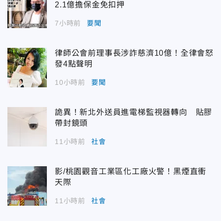
2.1億擔保金免扣押
7小時前
要聞
律師公會前理事長涉詐慈濟10億！全律會怒
發4點聲明
10小時前
要聞
詭異！新北外送員進電梯監視器轉向 貼膠
帶封鏡頭
11小時前
社會
影/桃園觀音工業區化工廠火警！黑煙直衝
天際
11小時前
社會