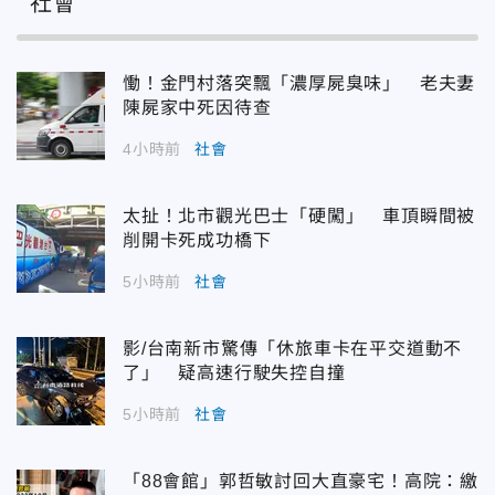
社會
慟！金門村落突飄「濃厚屍臭味」 老夫妻
陳屍家中死因待查
4小時前
社會
太扯！北市觀光巴士「硬闖」 車頂瞬間被
削開卡死成功橋下
5小時前
社會
影/台南新市驚傳「休旅車卡在平交道動不
了」 疑高速行駛失控自撞
5小時前
社會
「88會館」郭哲敏討回大直豪宅！高院：繳