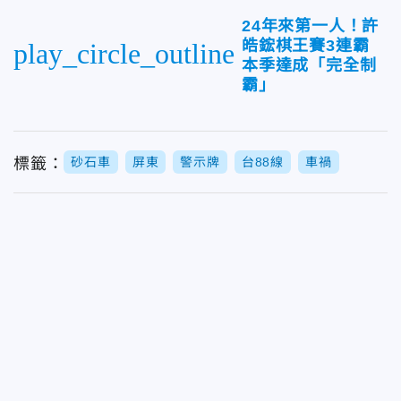
24年來第一人！許
皓鋐棋王賽3連霸
play_circle_outline
本季達成「完全制
霸」
標籤：
砂石車
屏東
警示牌
台88線
車禍