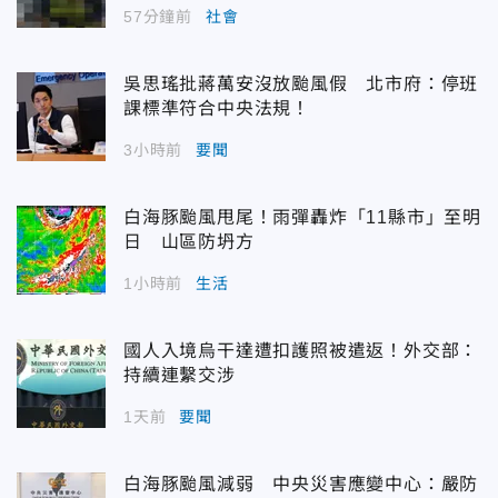
57分鐘前
社會
吳思瑤批蔣萬安沒放颱風假 北市府：停班
課標準符合中央法規！
3小時前
要聞
白海豚颱風甩尾！雨彈轟炸「11縣市」至明
日 山區防坍方
1小時前
生活
國人入境烏干達遭扣護照被遣返！外交部：
持續連繫交涉
1天前
要聞
白海豚颱風減弱 中央災害應變中心：嚴防