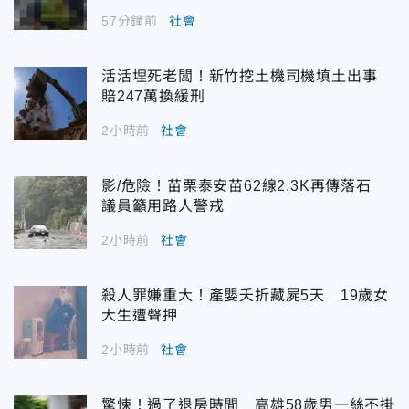
57分鐘前
社會
活活埋死老闆！新竹挖土機司機填土出事
賠247萬換緩刑
2小時前
社會
影/危險！苗栗泰安苗62線2.3K再傳落石
議員籲用路人警戒
2小時前
社會
殺人罪嫌重大！產嬰夭折藏屍5天 19歲女
大生遭聲押
2小時前
社會
驚悚！過了退房時間 高雄58歲男一絲不掛