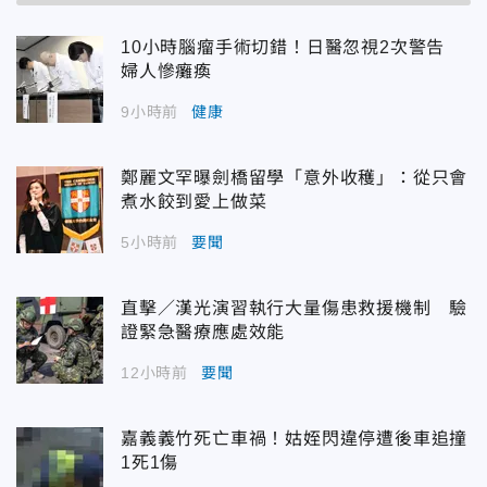
10小時腦瘤手術切錯！日醫忽視2次警告
婦人慘癱瘓
9小時前
健康
鄭麗文罕曝劍橋留學「意外收穫」：從只會
煮水餃到愛上做菜
5小時前
要聞
直擊／漢光演習執行大量傷患救援機制 驗
證緊急醫療應處效能
12小時前
要聞
嘉義義竹死亡車禍！姑姪閃違停遭後車追撞
1死1傷