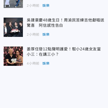
2小時前
娛樂
吳建豪慶48歲生日！周渝民苦練吉他獻唱送
驚喜 阿信感性告白
2小時前
娛樂
姜厚任發12點聲明護愛！駁小24歲女友當
小三：在講三小？
4小時前
娛樂