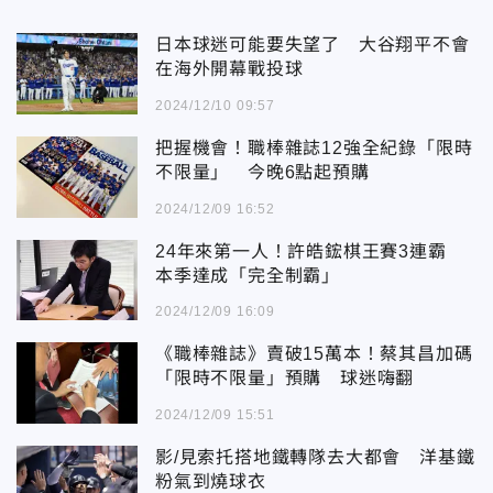
日本球迷可能要失望了 大谷翔平不會
在海外開幕戰投球
2024/12/10 09:57
把握機會！職棒雜誌12強全紀錄「限時
不限量」 今晚6點起預購
2024/12/09 16:52
24年來第一人！許皓鋐棋王賽3連霸
本季達成「完全制霸」
2024/12/09 16:09
《職棒雜誌》賣破15萬本！蔡其昌加碼
「限時不限量」預購 球迷嗨翻
2024/12/09 15:51
影/見索托搭地鐵轉隊去大都會 洋基鐵
粉氣到燒球衣