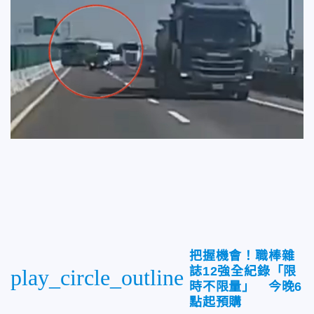
把握機會！職棒雜
誌12強全紀錄「限
play_circle_outline
時不限量」 今晚6
點起預購