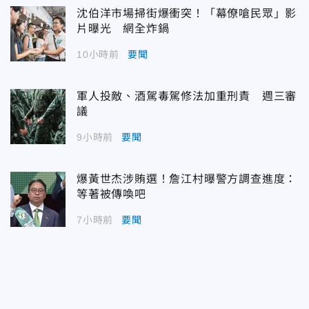
沈伯洋市場掃街爆衝突！「幕僚嗆民眾」影
片曝光 網全炸鍋
10小時前
要聞
軍人投敵、酒駕毒駕修法加重刑責 週三審
議
9小時前
要聞
爆黃世杰涉賄選！詹江村曝警方調查進度：
等著被傳喚吧
7小時前
要聞