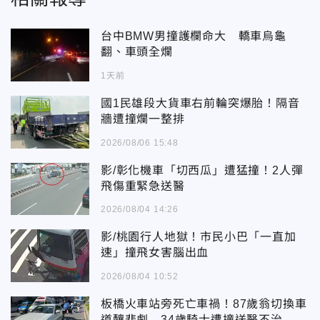
台中BMW男撞護欄命大 轎車烏龜
翻、車頭全爛
1天前
國1民雄段大貨車右前輪突爆胎！隔音
牆遭撞爛一整排
2026/08/06 15:48
影/彰化機車「切西瓜」遭猛撞！2人彈
飛傷重緊急送醫
2026/08/04 14:26
影/桃園行人地獄！市民小巴「一直加
速」撞飛女害腦出血
2026/08/04 10:52
板橋火車站旁死亡車禍！87歲翁切換車
道釀悲劇 34歲騎士遭撞送醫不治