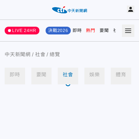
LIVE 24HR
決戰2026
即時
熱門
要聞
社會
娛樂
中天新聞網
社會
總覽
即時
要聞
社會
娛樂
體育