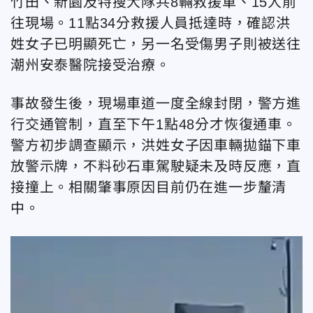
竹田、新園及特搜大隊共8輛救援車、15人前
往現場。11點34分救援人員抵達時，確認洪
姓女子已明顯死亡，另一名受傷男子則被送往
潮州安泰醫院接受治療。
事故發生後，現場車道一度全線封閉，警方進
行交通管制，直至下午1點48分才恢復通車。
警方初步調查顯示，洪姓女子因車輛拋錨下車
放警示牌，不料砂石車駕駛疑未及時反應，直
接撞上。相關肇事原因目前仍在進一步釐清
中。