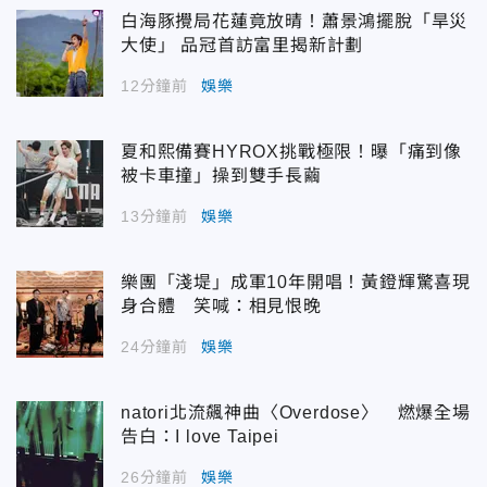
白海豚攪局花蓮竟放晴！蕭景鴻擺脫「旱災
大使」 品冠首訪富里揭新計劃
12分鐘前
娛樂
夏和熙備賽HYROX挑戰極限！曝「痛到像
被卡車撞」操到雙手長繭
13分鐘前
娛樂
樂團「淺堤」成軍10年開唱！黃鐙輝驚喜現
身合體 笑喊：相見恨晚
24分鐘前
娛樂
natori北流飆神曲〈Overdose〉 燃爆全場
告白：I love Taipei
26分鐘前
娛樂