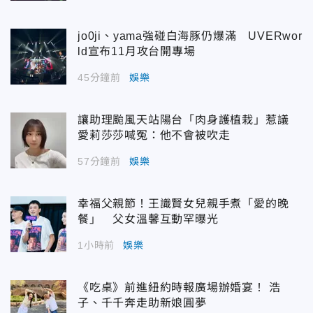
jo0ji、yama強碰白海豚仍爆滿 UVERwor
ld宣布11月攻台開專場
45分鐘前
娛樂
讓助理颱風天站陽台「肉身護植栽」惹議
愛莉莎莎喊冤：他不會被吹走
57分鐘前
娛樂
幸福父親節！王識賢女兒親手煮「愛的晚
餐」 父女溫馨互動罕曝光
1小時前
娛樂
《吃桌》前進紐約時報廣場辦婚宴！ 浩
子、千千奔走助新娘圓夢