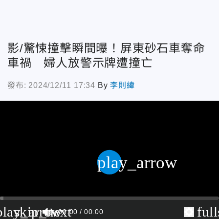
影/驚悚撞擊瞬間曝！屏東砂石車奪命
車禍 婦人放警示牌遭撞亡
發布: 2024/12/11 17:34
By
李則緯
play_arrow
play_arrow
skip_next
ful
00:00
00:00