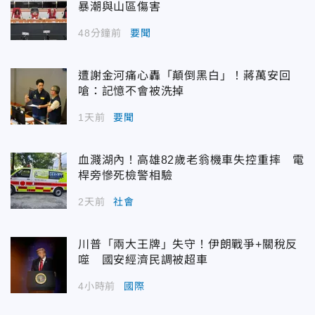
暴潮與山區傷害
48分鐘前
要聞
遭謝金河痛心轟「顛倒黑白」！蔣萬安回
嗆：記憶不會被洗掉
1天前
要聞
血濺湖內！高雄82歲老翁機車失控重摔 電
桿旁慘死檢警相驗
2天前
社會
川普「兩大王牌」失守！伊朗戰爭+關稅反
噬 國安經濟民調被超車
4小時前
國際