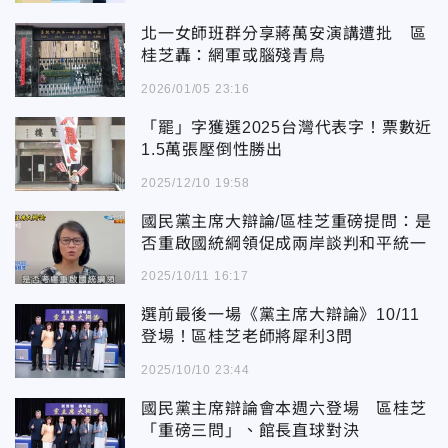
北一女師班群分享蔣萬安演講遭批 區
桂芝轟：網軍或腦殘青鳥
2026/01/05 23:16
「罷」字獲選2025台灣代表字！票數近
1.5萬張壓倒性勝出
2025/12/10 19:58
國民黨主席大辯論/區桂芝重磅提問：是
否重啟國統綱領促成兩岸談判和平統一
2025/10/11 16:17
選前最後一場《黨主席大辯論》10/11
登場！區桂芝老師將犀利3問
2025/10/10 23:44
國民黨主席辯論會本週六登場 區桂芝
「重磅三問」、館長直球對決