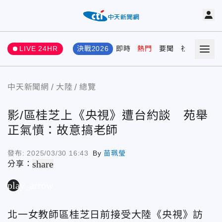
LIVE 24HR
決戰2026
即時
熱門
要聞
社會
娛樂
中天新聞網
大陸
總覽
影/區桂芝上《央視》遭台約談 苑舉
正氣憤：故意搞老師
發布:
2025/03/30 16:43
By
苗珮瑩
share
分享：
play_arrow
北一女教師區桂芝日前接受大陸《央視》訪