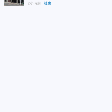
2小時前
社會