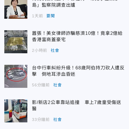
島」監察院調查出爐
1天前
要聞
囂張！美女律師詐騙慈濟10億！竟拿2億給
香港富商蓋豪宅
2小時前
社會
台中行車糾紛升級！68歲阿伯持刀砍人遭反
擊 倒地耳滲血昏迷
56分鐘前
社會
影/新店2公車靠站追撞 車上7歲童受傷送
醫
33分鐘前
社會