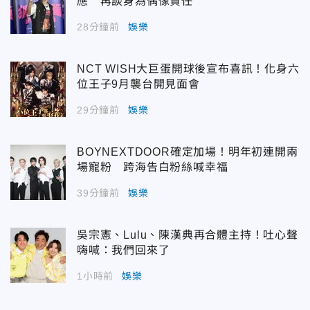
應 再談身為偶像責任
28分鐘前
娛樂
NCT WISH大巨蛋開球後宣布喜訊！化身六
位王子9月襲台開見面會
29分鐘前
娛樂
BOYNEXTDOOR確定加場！明年初連開兩
場寵粉 跨海告白粉絲喊幸福
39分鐘前
娛樂
吳宗憲、Lulu、陳漢典再合體主持！吐心聲
嗨喊：我們回來了
1小時前
娛樂