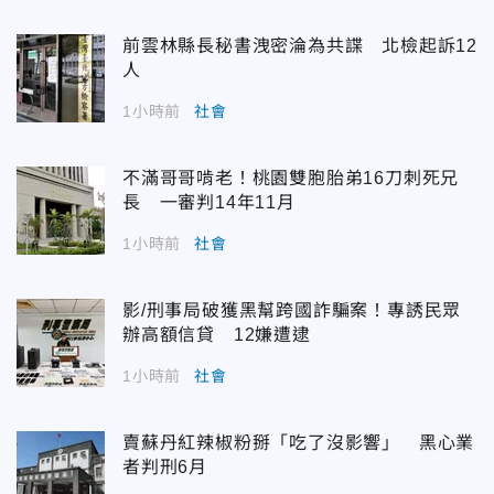
前雲林縣長秘書洩密淪為共諜 北檢起訴12
人
1小時前
社會
不滿哥哥啃老！桃園雙胞胎弟16刀刺死兄
長 一審判14年11月
1小時前
社會
影/刑事局破獲黑幫跨國詐騙案！專誘民眾
辦高額信貸 12嫌遭逮
1小時前
社會
賣蘇丹紅辣椒粉掰「吃了沒影響」 黑心業
者判刑6月