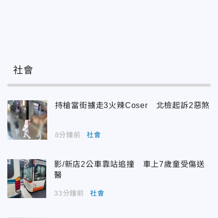
社會
持槍當街擄走3火辣Coser 北檢起訴2惡煞
8分鐘前
社會
影/新店2公車靠站追撞 車上7歲童受傷送
醫
33分鐘前
社會