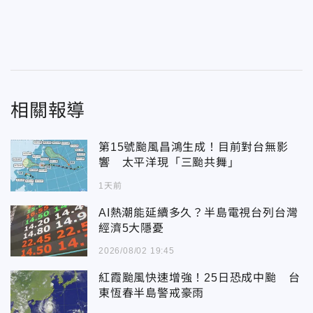
相關報導
第15號颱風昌鴻生成！目前對台無影
響 太平洋現「三颱共舞」
1天前
AI熱潮能延續多久？半島電視台列台灣
經濟5大隱憂
2026/08/02 19:45
紅霞颱風快速增強！25日恐成中颱 台
東恆春半島警戒豪雨