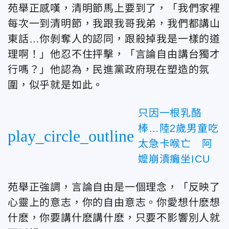
苑舉正感嘆，清明節馬上要到了，「我們家裡
每次一到清明節，我跟我哥我弟，我們都講山
東話…你剝奪人的認同，跟殺掉我是一樣的道
理啊！」他忍不住抨擊，「言論自由講台獨才
行嗎？」他認為，民進黨政府現在塑造的氛
圍，似乎就是如此。
只因一根乳酪
棒…陸2歲男童吃
play_circle_outline
太急卡喉亡 阿
嬤崩潰癱坐ICU
苑舉正強調，言論自由是一個理念，「反映了
心靈上的意志，你的自由意志。你愛想什麽想
什麽，你要講什麽講什麽，只要不影響別人就