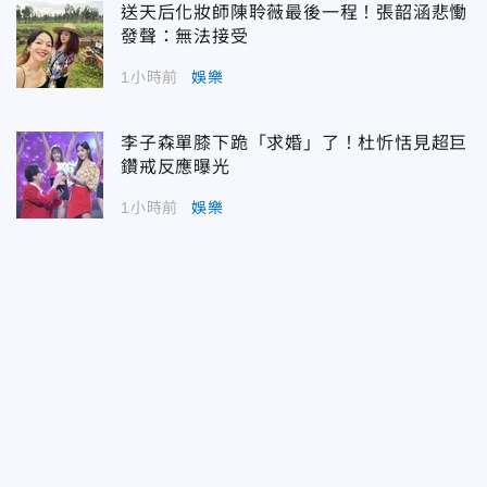
送天后化妝師陳聆薇最後一程！張韶涵悲慟
發聲：無法接受
1小時前
娛樂
李子森單膝下跪「求婚」了！杜忻恬見超巨
鑽戒反應曝光
1小時前
娛樂