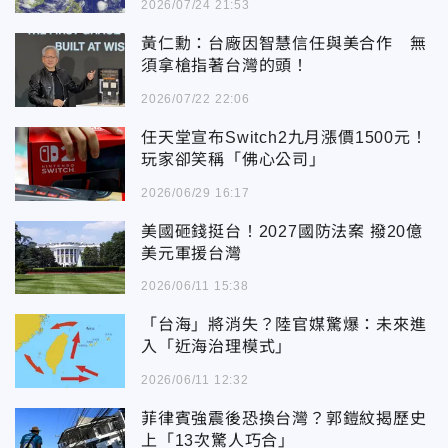
2026/07/24 21:53
黃仁勳：台廠因智慧信任與美合作 無
須拿槍指著台灣的頭！
2026/07/22 22:06
任天堂宣布Switch2九月漲價1500元！
玩家卻笑稱「佛心公司」
2026/06/29 16:17
美國砸錢挺台！2027國防法案 撥20億
美元軍援台灣
2026/06/11 15:38
「台海」將消失？陸官媒驚爆：未來進
入「近海治理模式」
2026/06/11 12:32
菲律賓強震後恐換台灣？郭鎧紋揭歷史
上「13次驚人巧合」