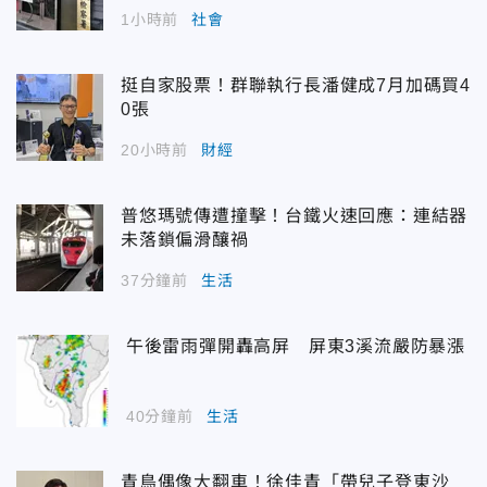
1小時前
社會
挺自家股票！群聯執行長潘健成7月加碼買4
0張
20小時前
財經
普悠瑪號傳遭撞擊！台鐵火速回應：連結器
未落鎖偏滑釀禍
37分鐘前
生活
午後雷雨彈開轟高屏 屏東3溪流嚴防暴漲
40分鐘前
生活
青鳥偶像大翻車！徐佳青「帶兒子登東沙