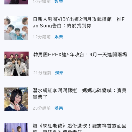
10分鐘前
娛樂
日新人男團VIBY出道2個月攻武道館！推F
an Song告白：終於找到你
12分鐘前
娛樂
韓男團EPEX連5年攻台！9月一天連開兩場
21分鐘前
娛樂
潛水網紅李潤潤驟逝 媽媽心碎慟喊：寶貝
畢業了
23分鐘前
娛樂
爆《網紅老爸》戲份遭砍！羅志祥首露面回