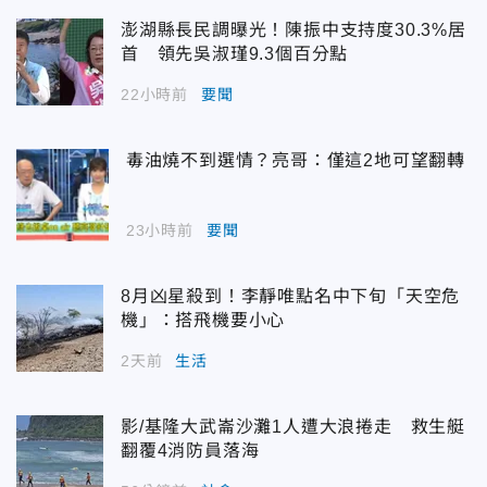
澎湖縣長民調曝光！陳振中支持度30.3%居
首 領先吳淑瑾9.3個百分點
22小時前
要聞
毒油燒不到選情？亮哥：僅這2地可望翻轉
23小時前
要聞
8月凶星殺到！李靜唯點名中下旬「天空危
機」：搭飛機要小心
2天前
生活
影/基隆大武崙沙灘1人遭大浪捲走 救生艇
翻覆4消防員落海