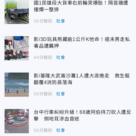
國1民雄段大貨車右前輪突爆胎！隔音牆遭
撞爛一整排
36分鐘前
社會
影/3D玩具熊藏逾1公斤K他命！癌末男走私
毒品遭羈押
44分鐘前
社會
影/基隆大武崙沙灘1人遭大浪捲走 救生艇
翻覆4消防員落海
56分鐘前
社會
台中行車糾紛升級！68歲阿伯持刀砍人遭反
擊 倒地耳滲血昏迷
56分鐘前
社會