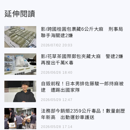
延伸閱讀
影/跨國桂圓包裹藏6公斤大麻 刑事局
聯手海關逮2嫌
2026/07/02 20:03
影/花草茶國際郵包夾藏大麻 警逮2嫌
再搜出千萬K毒
2026/06/26 18:40
自毀前程！日本男排佐藤駿一郎持麻被
逮 遭踢出國家隊
2026/05/29 12:47
法務部今銷燬2359公斤毒品！數量創歷
年新高 出動運鈔車護送
2026/05/28 17:14