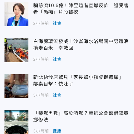
騙慈濟10.6億！陳昱瑄昔宣導反詐 譏受害
者「愚痴」片段被挖
2小時前
社會
白海豚環流發威！沙崙海水浴場國中男遭浪
捲走百米 幸救回
2小時前
社會
新北快炒店驚見「家長幫小孩桌邊擦屎」
鄰桌目擊：快吐了
3小時前
社會
「藥駕黑數」高於酒駕？藥師公會籲借鏡英
挪修法
3小時前
健康