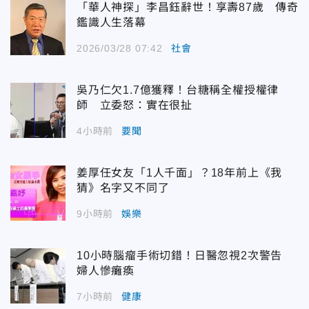
「華人神探」李昌鈺辭世！享壽87歲 傳奇
鑑識人生落幕
2026/03/28 07:42
社會
吳乃仁欠1.7億獲釋！台糖稱全權授權律
師 立委怒：實在很扯
4小時前
要聞
姜厚任女友「1人千面」？18年前上《我
猜》名字又不同了
9小時前
娛樂
10小時腦瘤手術切錯！日醫忽視2次警告
婦人慘癱瘓
7小時前
健康