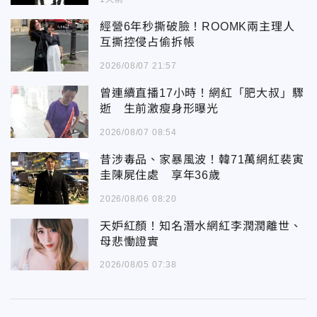
經營6年秒撕破臉！ROOMK兩主理人
互撕控侵占偷拆帳
2026/08/07 21:57
曾連續直播17小時！網紅「肥大叔」驟
逝 生前激瘦身形曝光
2026/08/07 08:54
昔涉毒品、家暴風波！韓71萬網紅裴寅
圭陳屍住處 享年36歲
2026/08/06 08:20
天妒紅顏！知名潛水網紅李潤潤離世、
母悲慟證實
2026/08/05 07:38