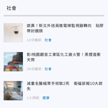
社會
詭異！新北外送員進電梯監視器轉向 貼膠
帶封鏡頭
16分鐘前
社會
影/桃園觀音工業區化工廠火警！黑煙直衝
天際
38分鐘前
社會
減重名醫縮胃手術致2死 衛福部揭10大疏
失
1小時前
健康