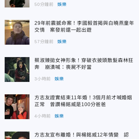
50分鐘前
娛樂
29年前震撼命案！李國毅首揭與白曉燕童年
交情 案發前還一起出遊
57分鐘前
娛樂
蔡淑臻拋女神形象！穿破衣披頭散髮森林狂
奔 崩潰喊：喪屍不好當
3小時前
娛樂
方志友證實結束11年婚！3個月前才喊婚姻
正常 曾讚楊銘威是100分爸爸
4小時前
娛樂
方志友宣布離婚！與楊銘威12年情變 認