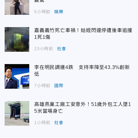
震驚
5小時前
娛樂
嘉義義竹死亡車禍！姑姪閃違停遭後車追撞
1死1傷
23小時前
社會
李在明民調連4跌 支持率降至43.3%創新
低
7小時前
國際
高雄燕巢工廠工安意外！51歲外包工人墜1
5米當場身亡
1小時前
社會