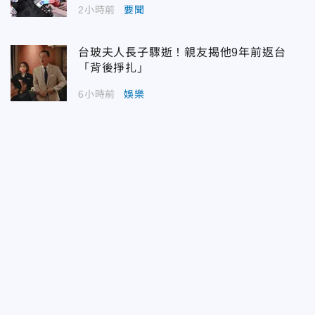
2小時前
要聞
台玻夫人長子驟逝！親友揭他9年前返台
「背後掙扎」
6小時前
娛樂