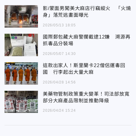
影/蒙面男闖美大麻店行竊縱火 「火燒
身」落荒逃畫面曝光
2026/05/13 18:05
國際郵包藏大麻警攔截逮12嫌 溯源再
抓毒品分裝場
2026/05/07 14:30
這款出家人！斯里蘭卡22僧侶運毒回
國 行李起出大量大麻
2026/04/28 14:56
美藥物管制政策重大變革！司法部放寬
部分大麻產品限制並推動降級
2026/04/24 15:24