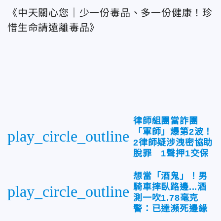
《中天關心您｜少一份毒品、多一份健康！珍
惜生命請遠離毒品》
律師組團當詐團
「軍師」爆第2波！
play_circle_outline
2律師疑涉洩密協助
脫罪 1聲押1交保
想當「酒鬼」！男
騎車摔臥路邊...酒
play_circle_outline
測一吹1.78毫克
警：已達瀕死邊緣