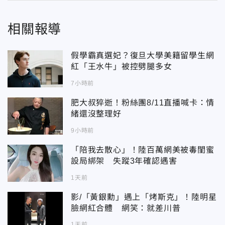
相關報導
假學霸真選妃？復旦大學美籍留學生網
紅「王水牛」被控劈腿多女
7小時前
肥大叔猝逝！粉絲團8/11直播喊卡：情
緒還沒整理好
9小時前
「陪我去散心」！陸百萬網美被毒閨蜜
設局綁架 失蹤3年確認遇害
1天前
影/「黃銀勳」遇上「烤斯克」！陸明星
臉網紅合體 網笑：就差川普
1天前