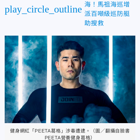
海！馬祖海巡增
play_circle_outline
派百噸級巡防艇
助搜救
健身網紅「PEETA葛格」涉毒遭逮。（圖／翻攝自臉書
PEETA營養健身葛格）