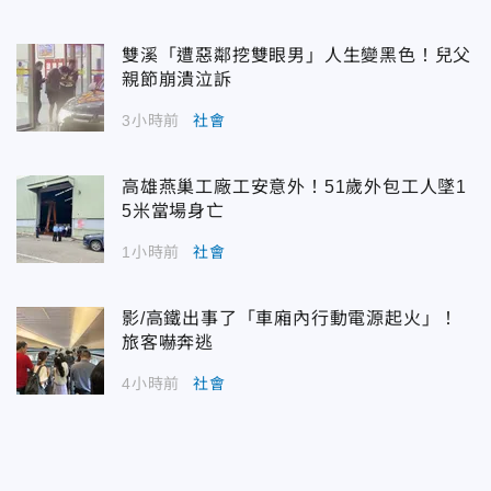
雙溪「遭惡鄰挖雙眼男」人生變黑色！兒父
親節崩潰泣訴
3小時前
社會
高雄燕巢工廠工安意外！51歲外包工人墜1
5米當場身亡
1小時前
社會
影/高鐵出事了「車廂內行動電源起火」！
旅客嚇奔逃
4小時前
社會