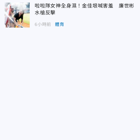
啦啦隊女神全身濕！金佳垠喊害羞 廉世彬
水槍反擊
6小時前
體育