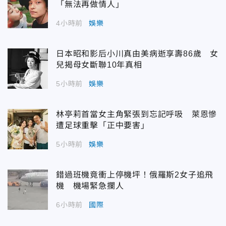
「無法再做情人」
4小時前
娛樂
日本昭和影后小川真由美病逝享壽86歲 女
兒揭母女斷聯10年真相
5小時前
娛樂
林亭莉首當女主角緊張到忘記呼吸 萊恩慘
遭足球重擊「正中要害」
5小時前
娛樂
錯過班機竟衝上停機坪！俄羅斯2女子追飛
機 機場緊急攔人
6小時前
國際