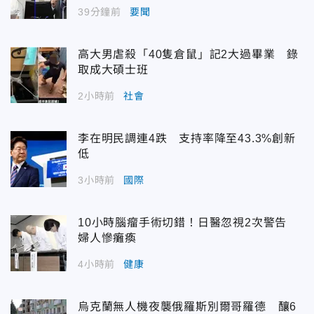
39分鐘前
要聞
高大男虐殺「40隻倉鼠」記2大過畢業 錄
取成大碩士班
2小時前
社會
李在明民調連4跌 支持率降至43.3%創新
低
3小時前
國際
10小時腦瘤手術切錯！日醫忽視2次警告
婦人慘癱瘓
4小時前
健康
烏克蘭無人機夜襲俄羅斯別爾哥羅德 釀6