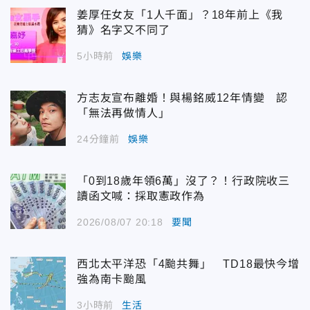
姜厚任女友「1人千面」？18年前上《我
猜》名字又不同了
5小時前
娛樂
方志友宣布離婚！與楊銘威12年情變 認
「無法再做情人」
24分鐘前
娛樂
「0到18歲年領6萬」沒了？！行政院收三
讀函文喊：採取憲政作為
2026/08/07 20:18
要聞
西北太平洋恐「4颱共舞」 TD18最快今增
強為南卡颱風
3小時前
生活