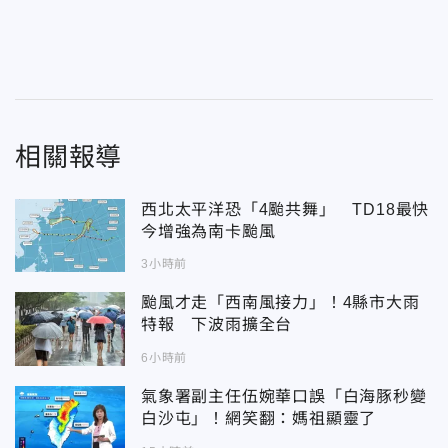
相關報導
西北太平洋恐「4颱共舞」 TD18最快
今增強為南卡颱風
3小時前
颱風才走「西南風接力」！4縣市大雨
特報 下波雨擴全台
6小時前
氣象署副主任伍婉華口誤「白海豚秒變
白沙屯」！網笑翻：媽祖顯靈了