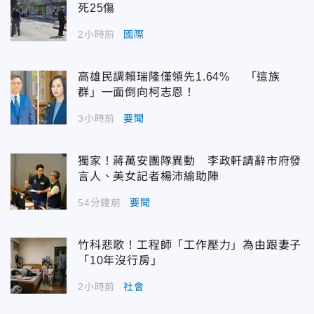
死25傷
2小時前
國際
高雄民調賴瑞隆僅領先1.64% 「這族
群」一面倒向柯志恩！
3小時前
要聞
獨家！蔣萬安團隊異動 李政軒請辭市府發
言人、美女記者楊沛緰助陣
54分鐘前
要聞
竹科悲歌！工程師「工作壓力」為由跟妻子
「10年沒行房」
2小時前
社會