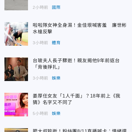
2小時前
國際
啦啦隊女神全身濕！金佳垠喊害羞 廉世彬
水槍反擊
3小時前
體育
台玻夫人長子驟逝！親友揭他9年前返台
「背後掙扎」
3小時前
娛樂
姜厚任女友「1人千面」？18年前上《我
猜》名字又不同了
5小時前
娛樂
肥大叔猝逝！粉絲團8/11直播喊卡：情緒還