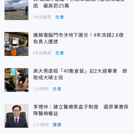
困 最高罰25萬
48分鐘前
社會
連鎖電腦門市涉地下匯兌！4年洗錢2.6億
負責人遭逮
58分鐘前
社會
高大男虐殺「40隻倉鼠」記2大過畢業 錄
取成大碩士班
2小時前
社會
李禮仲：建立醫療黑盒子制度 還原事實保
障醫病權益
2小時前
健康