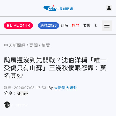
LIVE 24HR
決戰2026
即時
熱門
要聞
社會
娛樂
中天新聞網
要聞
總覽
颱風還沒到先開戰？沈伯洋稱「唯一
受傷只有山蘇」王淺秋傻眼怒轟：莫
名其妙
發布:
2026/07/08 17:53
By
大新聞大爆卦
share
分享：
play_arrow