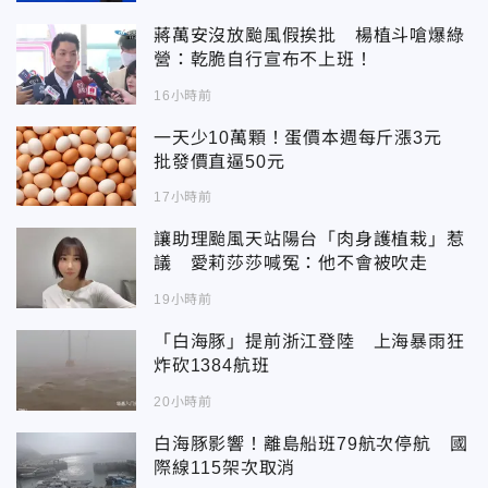
蔣萬安沒放颱風假挨批 楊植斗嗆爆綠
營：乾脆自行宣布不上班！
16小時前
一天少10萬顆！蛋價本週每斤漲3元
批發價直逼50元
17小時前
讓助理颱風天站陽台「肉身護植栽」惹
議 愛莉莎莎喊冤：他不會被吹走
19小時前
「白海豚」提前浙江登陸 上海暴雨狂
炸砍1384航班
20小時前
白海豚影響！離島船班79航次停航 國
際線115架次取消