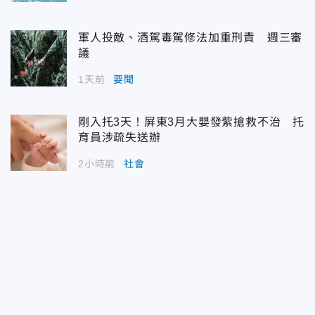
軍人投敵、酒駕毒駕修法加重刑責 週三審
議
1天前
要聞
剛入托3天！屏東3月大嬰發紫搶救不治 托
育員涉疏失送辦
2小時前
社會