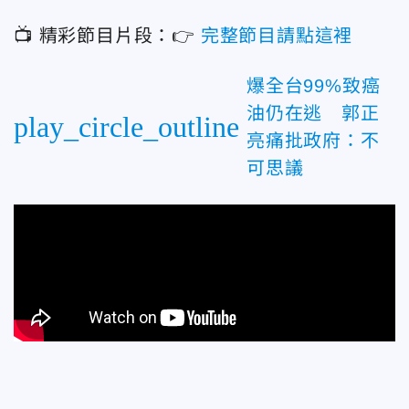
📺 精彩節目片段：👉
完整節目請點這裡
爆全台99%致癌
油仍在逃 郭正
play_circle_outline
亮痛批政府：不
可思議