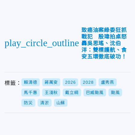
致癌油案綠委狂抓
戰犯 殷瑋拍桌怒
play_circle_outline
轟吳思瑤、沈伯
洋：雙標護航、食
安五環徹底破功！
賴清德
蔣萬安
2026
2028
盧秀燕
標籤：
馬千惠
王淺秋
戴立綱
巴威颱風
颱風
防災
清淤
山蘇