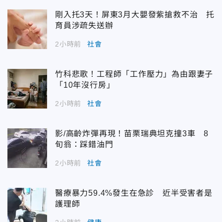
剛入托3天！屏東3月大嬰發紫搶救不治 托
育員涉疏失送辦
2小時前
社會
竹科悲歌！工程師「工作壓力」為由跟妻子
「10年沒行房」
2小時前
社會
影/高齡炸彈再現！苗栗瑞典坦克撞3車 8
旬翁：踩錯油門
2小時前
社會
醫療暴力59.4%發生在急診 近半受害者是
護理師