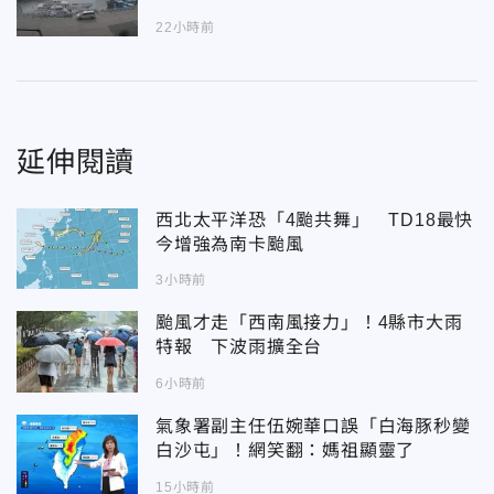
22小時前
延伸閱讀
西北太平洋恐「4颱共舞」 TD18最快
今增強為南卡颱風
3小時前
颱風才走「西南風接力」！4縣市大雨
特報 下波雨擴全台
6小時前
氣象署副主任伍婉華口誤「白海豚秒變
白沙屯」！網笑翻：媽祖顯靈了
15小時前