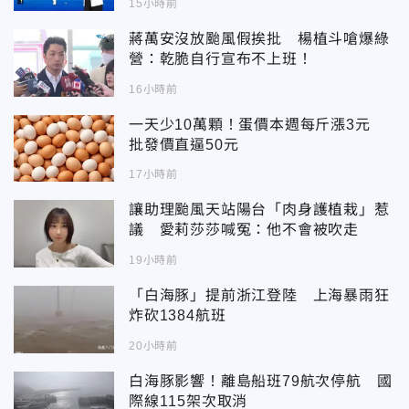
15小時前
蔣萬安沒放颱風假挨批 楊植斗嗆爆綠
營：乾脆自行宣布不上班！
16小時前
一天少10萬顆！蛋價本週每斤漲3元
批發價直逼50元
17小時前
讓助理颱風天站陽台「肉身護植栽」惹
議 愛莉莎莎喊冤：他不會被吹走
19小時前
「白海豚」提前浙江登陸 上海暴雨狂
炸砍1384航班
20小時前
白海豚影響！離島船班79航次停航 國
際線115架次取消