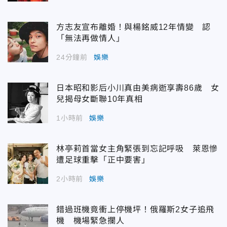
方志友宣布離婚！與楊銘威12年情變 認
「無法再做情人」
24分鐘前
娛樂
日本昭和影后小川真由美病逝享壽86歲 女
兒揭母女斷聯10年真相
1小時前
娛樂
林亭莉首當女主角緊張到忘記呼吸 萊恩慘
遭足球重擊「正中要害」
2小時前
娛樂
錯過班機竟衝上停機坪！俄羅斯2女子追飛
機 機場緊急攔人