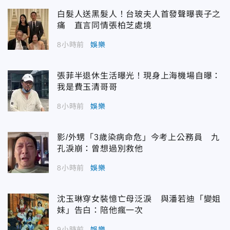
白髮人送黑髮人！台玻夫人首發聲曝喪子之
痛 直言同情張柏芝處境
8小時前
娛樂
張菲半退休生活曝光！現身上海機場自曝：
我是費玉清哥哥
8小時前
娛樂
影/外甥「3歲染病命危」今考上公務員 九
孔淚崩：曾想過別救他
8小時前
娛樂
沈玉琳穿女裝憶亡母泛淚 與潘若迪「變姐
妹」告白：陪他瘋一次
9小時前
娛樂