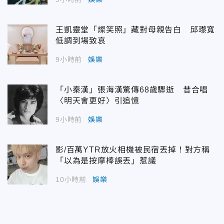
王凱靈堂「燦笑照」藏對母親告白 邱瓈寬
低調到場致哀
9小時前
娛樂
「小秦漢」張海漢驚傳68歲驟逝 昔合唱
〈明天會更好〉引追憶
9小時前
娛樂
影/百萬YTR放火相機被民宿丟掉！對方稱
「以為是按摩棒誤丟」惹議
10小時前
娛樂