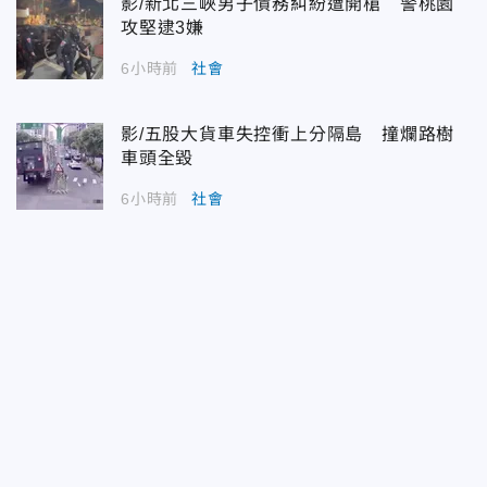
影/新北三峽男子債務糾紛遭開槍 警桃園
攻堅逮3嫌
6小時前
社會
影/五股大貨車失控衝上分隔島 撞爛路樹
車頭全毀
6小時前
社會