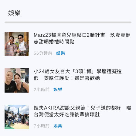
娛樂
Marz23暢聊育兒經鬆口2胎計畫 玖壹壹健
志甜曝婚禮時間點
56分鐘前
娛樂
小24歲女友台大「3碩1博」學歷遭疑造
假 姜厚任護愛：還是喜歡她
2小時前
娛樂
姐夫AKIRA甜談父親節：兒子送的都好 曝
台灣便當太好吃讓後輩搞壞肚
7小時前
娛樂