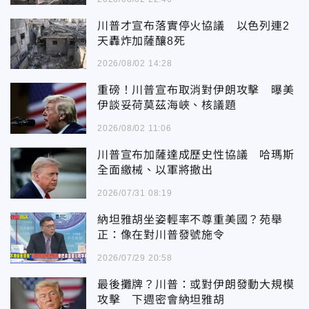
川普才宣布落實停火協議 以色列連2
天轟炸加薩釀8死
2026/08/02 14:28
重磅！川普宣布取消對伊朗攻擊 曝美
伊談妥荷莫茲海峽、核議題
2026/08/02 11:06
川普宣布加薩達成歷史性協議 哈瑪斯
全面繳械、以軍將撤出
2026/07/31 08:19
納坦雅胡坐姿輕率不尊重美國？苑舉
正：像在對川普發號施令
2026/07/29 20:58
最後攤牌？川普：或對伊朗發動大規模
攻擊 下週密會納坦雅胡