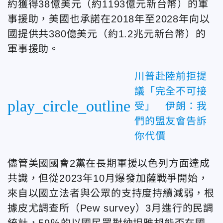
約獲得38億美元（約1193億元新台幣）的軍
事援助，美國也承諾在2018年至2028年向以
國提供共380億美元（約1.2兆元新台幣）的
軍事援助。
川普赴陸前拒提
議「完全不可接
play_circle_outline
受」 伊朗：我
們的盟友會告訴
你代價
儘管美國國會2黨在長期軍援以色列方面達成
共識，但從2023年10月爆發加薩戰爭開始，
來自以國立法者與公眾的支持度持續減弱，根
據皮尤調查所（Pew survey）3月進行的民調
統計，59％的以國民眾對納坦雅胡能否在國