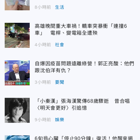
8小時前
生活
高雄晚間重大車禍！轎車突暴衝「連撞6
車」 電桿、變電箱全遭殃
4小時前
社會
自爆因疫苗問題遠離綠營！郭正亮酸：他們
跟沈伯洋有仇？
3小時前
要聞
「小秦漢」張海漢驚傳68歲驟逝 昔合唱
〈明天會更好〉引追憶
9小時前
娛樂
6旬翁心臟「停止90分鐘」復活！他醒來揭