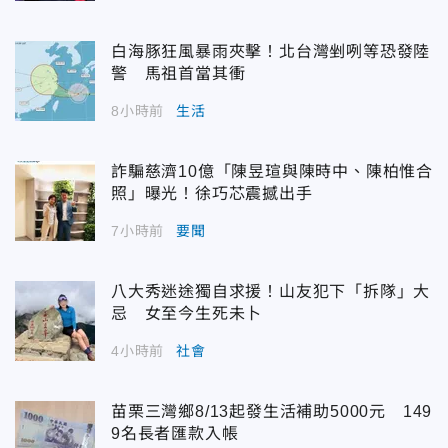
白海豚狂風暴雨夾擊！北台灣剉咧等恐發陸
警 馬祖首當其衝
8小時前
生活
詐騙慈濟10億「陳昱瑄與陳時中、陳柏惟合
照」曝光！徐巧芯震撼出手
7小時前
要聞
八大秀迷途獨自求援！山友犯下「拆隊」大
忌 女至今生死未卜
4小時前
社會
苗栗三灣鄉8/13起發生活補助5000元 149
9名長者匯款入帳