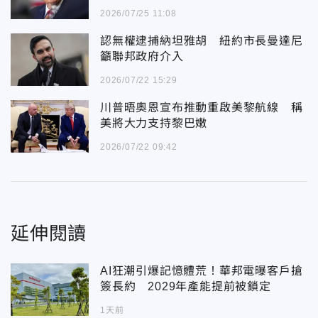
2026/07/25 11:08
認無權逮捕納坦雅胡 紐約市長曼達尼
籲聯邦政府介入
2026/07/22 15:29
川普晤奧恩宣布推動重啟美黎航線 稱
美將大力支持黎巴嫩
2026/07/22 09:42
延伸閱讀
AI狂潮引爆記憶體荒！華邦電曝客戶搶
簽長約 2029年產能提前被鎖定
1天前