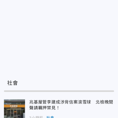
社會
兆基屋管李建成涉背信案滾雪球 北檢晚間
聲請羈押禁見！
3小時前
社會