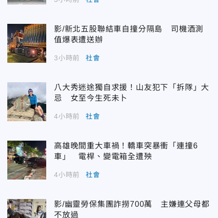
影/新北五股聯結車自撞分隔島 司機酒測
值爆表遭送辦
3小時前
社會
八大秀迷途獨自求援！山友犯下「拆隊」大
忌 女至今生死未卜
4小時前
社會
高雄晚間重大車禍！轎車突暴衝「連撞6
車」 電桿、變電箱全遭殃
4小時前
社會
影/幽靈勞保集團詐撈700萬 主嫌連父母都
不放過