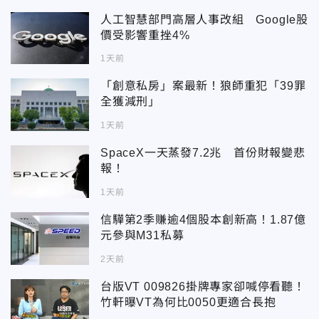
人工智慧部門高層人事改組 Google股
價受影響重挫4%
1天前
「創意私房」案最新！狼師重犯「39罪
全獲減刑」
1天前
SpaceX一天蒸發7.2兆 首份財報變悲
報！
1天前
信驊第2季賺逾4個股本創新高！1.87億
元參與M31私募
2天前
台版VT 009826掛牌專家卻喊停看聽！
竹軒曝VT為何比0050更適合長抱