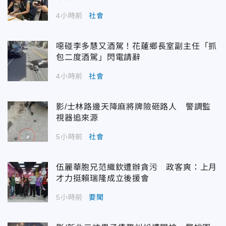
4小時前
社會
噁碰李多慧又酒駕！花蓮鄉長室副主任「抓
包二度酒駕」閃電請辭
4小時前
社會
影/士林路邊天降麻將牌險砸路人 警調監
視器追來源
5小時前
社會
伍麗華胞兄范織欽遭辦貪污 政客爽：上月
才力挺賴瑞隆成立後援會
5小時前
要聞