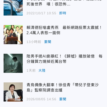
死後世界 嘆：很恐怖…
2022/10/17 10:55
即時
賴清德狂嗆盧秀燕 最新網路投票太震撼！
2.4萬人表態一面倒
13小時前
要聞
陸男手搓AI劇暴紅！《歸墟》播放破億 每
分鐘算力燒掉近萬台幣
1天前
大陸
青鳥偶像大翻車！徐佳青「帶兒子登東沙
島」監察院調查出爐
2026/08/05 14:56
要聞