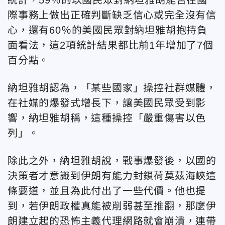
際事務上做出正確判斷缺乏信心或完全沒有信
心，還有60％的美國民眾對納坦雅胡抱持負
面看法，這2項統計結果都比前1年增加了7個
百分點。
納坦雅胡認為，「某些國家」操控社群媒體，
在社媒的爆發式增長下，讓美國民眾受到影
響，納坦雅胡稱，這種操控「嚴重傷害以色
列」。
除此之外，納坦雅胡說，戰事爆發後，以國的
決策者才意識到伊朗有能力封鎖荷莫茲海峽這
條要道，並且為此付出了一些代價。他也提
到，若伊朗政權真能被削弱甚至推翻，那麼伊
朗建立起的恐怖主義代理網路就會崩潰，連帶