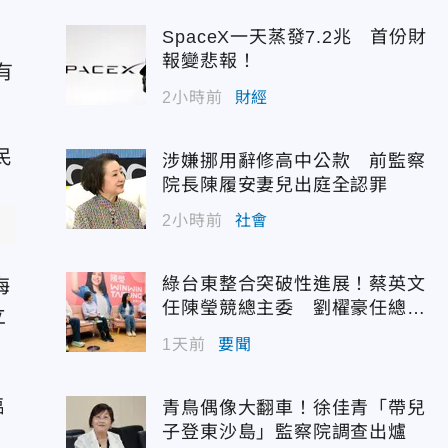
SpaceX一天蒸發7.2兆 首份財
報變悲報！
有
2小時前
財經
涉嫌挪用辭修高中公款 前監察
院長陳履安妻兒出庭全認罪
2小時前
社會
綠台東整合突破性進展！蔡英文
海
任陳瑩競總主委 劉櫂豪任總幹
立
事
1天前
要聞
臨
青鳥偶像大翻車！徐佳青「帶兒
子登東沙島」監察院調查出爐