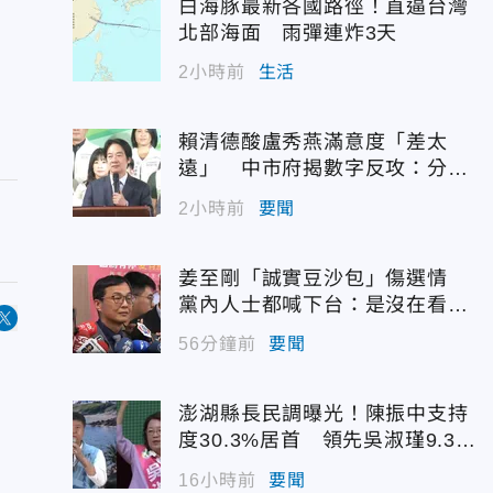
白海豚最新各國路徑！直逼台灣
北部海面 雨彈連炸3天
2小時前
生活
賴清德酸盧秀燕滿意度「差太
遠」 中市府揭數字反攻：分數
低笑分數高
2小時前
要聞
姜至剛「誠實豆沙包」傷選情
黨內人士都喊下台：是沒在看輿
情嗎？
56分鐘前
要聞
澎湖縣長民調曝光！陳振中支持
度30.3%居首 領先吳淑瑾9.3個
百分點
16小時前
要聞