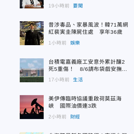
19小時前
要聞
昔涉毒品、家暴風波！韓71萬網
紅裴寅圭陳屍住處 享年36歲
1小時前
娛樂
台積電嘉義廠工安意外累計釀2
死5重傷！ 8/6請布袋戲安撫好
兄弟
17小時前
生活
美伊傳臨時協議重啟荷莫茲海
峽 國際油價連3跌
2小時前
財經