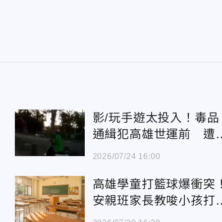
影/玩手遊太投入！毒品
通緝犯高雄世運前 遭A
車牌辨識抓包
2026/07/24 16:00
高雄學童打籃球爆衝突
安親班家長教唆小孩打
3巴掌遭提告