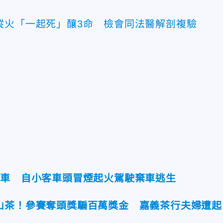
縱火「一起死」釀3命 檢會同法醫解剖複驗
燒車 自小客車頭冒煙起火駕駛棄車逃生
山茶！參賽奪頭獎騙百萬獎金 嘉義茶行夫婦遭起