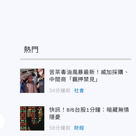
熱門
苦茶毒油風暴最新！威加採購、
中間商「羈押禁見」
34分鐘前
社會
快訊！8/6台股1分鐘：暗藏無情
隱憂
58分鐘前
財經