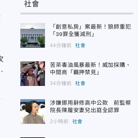
社會
！
「創意私房」案最新！狼師重犯
「39罪全獲減刑」
44分鐘前
社會
砍
苦茶毒油風暴最新！威加採購、
自
中間商「羈押禁見」
34分鐘前
社會
涉嫌挪用辭修高中公款 前監察
院長陳履安妻兒出庭全認罪
2小時前
社會