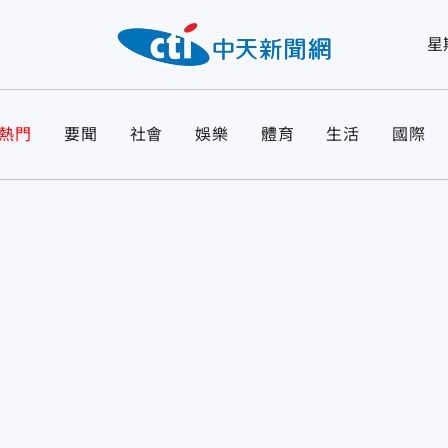
星
熱門
要聞
社會
娛樂
體育
生活
國際