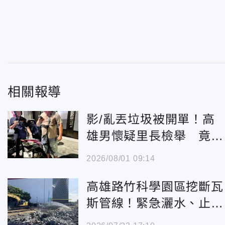
相關報導
影/亂丟垃圾被開單！高
雄男懷疑里長檢舉 竟揮
刀嗆「要殺人」
2026/08/01 09:14
高雄路竹科學園區挖斷瓦
斯管線！緊急灑水、止
漏 幸無傷亡