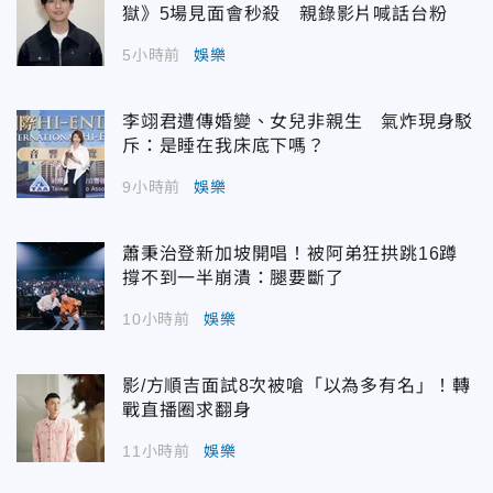
獄》5場見面會秒殺 親錄影片喊話台粉
5小時前
娛樂
李翊君遭傳婚變、女兒非親生 氣炸現身駁
斥：是睡在我床底下嗎？
9小時前
娛樂
蕭秉治登新加坡開唱！被阿弟狂拱跳16蹲
撐不到一半崩潰：腿要斷了
10小時前
娛樂
影/方順吉面試8次被嗆「以為多有名」！轉
戰直播圈求翻身
11小時前
娛樂