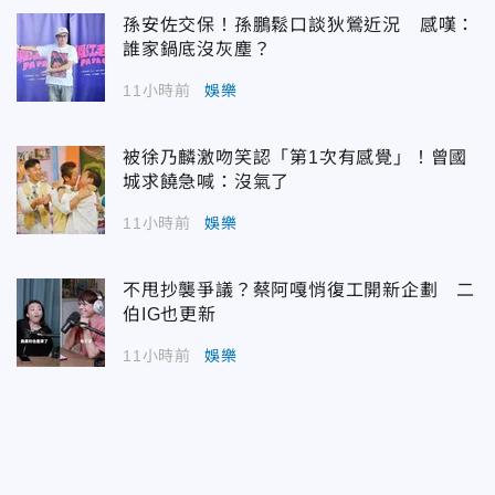
孫安佐交保！孫鵬鬆口談狄鶯近況 感嘆：
誰家鍋底沒灰塵？
11小時前
娛樂
被徐乃麟激吻笑認「第1次有感覺」！曾國
城求饒急喊：沒氣了
11小時前
娛樂
不甩抄襲爭議？蔡阿嘎悄復工開新企劃 二
伯IG也更新
11小時前
娛樂