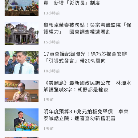
責 新增「災防長」制度
13小時前
舉報卓榮泰被句點！吳宗憲轟監院「保
護權力」 國會調查權遭閹割
15小時前
17頁會議紀錄曝光！徐巧芯揭食安辦
「引導式發言」帶20%風向
18小時前
《美麗島》最新國政民調公布 林濁水
解讀驚喊8字：朝野都是輸家
1天前
明年度預算3.6兆元拍板免舉債 卓榮
泰喊話立院：速審查勿新舊混審
1天前