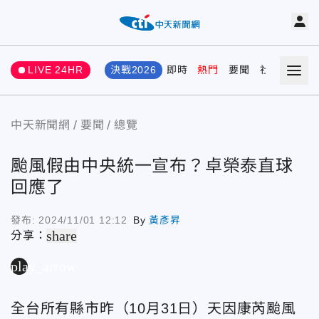
LIVE 24HR
決戰2026
即時
熱門
要聞
社會
娛樂
中天新聞網
要聞
總覽
颱風假由中央統一宣布？卓榮泰直球
回應了
發布:
2024/11/01 12:12
By
黃彥昇
share
分享：
play_arrow
全台所有縣市昨（10月31日）天因康芮颱風