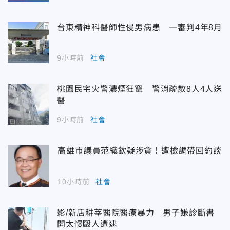
台東精神科醫師性侵男病患 一審判4年8月
9小時前
社會
桃園民宅火警濃煙狂竄 警消疏散8人4人送
醫
9小時前
社會
高雄市議員范織欽疑涉貪！遭檢調帶回約談
10小時前
社會
影/新店耕莘醫院醫療暴力 男子嫌診斷書
開太慢毆人遭逮