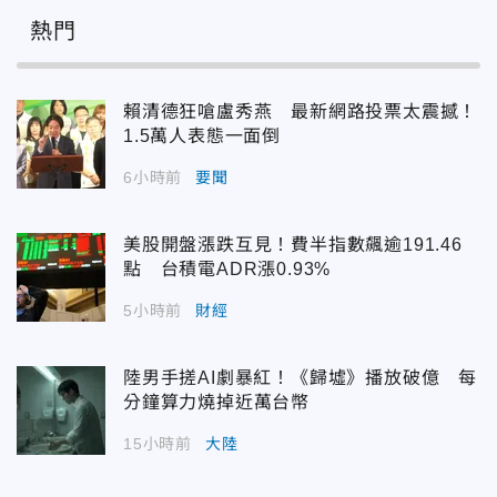
熱門
賴清德狂嗆盧秀燕 最新網路投票太震撼！
1.5萬人表態一面倒
6小時前
要聞
美股開盤漲跌互見！費半指數飆逾191.46
點 台積電ADR漲0.93%
5小時前
財經
陸男手搓AI劇暴紅！《歸墟》播放破億 每
分鐘算力燒掉近萬台幣
15小時前
大陸