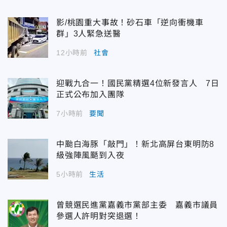
影/桃園重大事故！砂石車「逆向衝機車
群」3人緊急送醫
12小時前
社會
迎戰九合一！國民黨精選4位新發言人 7日
正式公布加入團隊
7小時前
要聞
中颱白海豚「敲門」！新北高屏台東明防8
級強陣風颳到入夜
5小時前
生活
曾競選民進黨嘉義市黨部主委 嘉義市議員
參選人許明對突退選！