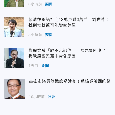
8小時前
要聞
賴清德承諾社宅13萬戶變3萬戶！劉世芳：
找到地就蓋可能變空餘屋
8小時前
要聞
鄭麗文喊「絕不忘記你」 陳見賢回應了！
揭缺席國民黨中常會原因
1天前
要聞
高雄市議員范織欽疑涉貪！遭檢調帶回約談
10小時前
社會