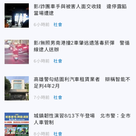
影/詐團車手與被害人面交收錢 違停露餡
當場遭逮
6小時前
社會
影/無照男南港撞2車肇逃遺落毒菸彈 警循
線逮人送辦
6小時前
社會
高雄警勾結圖利汽車租賃業者 辯稱智能不
足判4年2月
7小時前
社會
城鎮韌性演習8/13下午登場 北市警：全市
人車管制
8小時前
社會