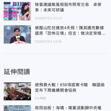
綠委建議颱風假股市照常交易 卓榮
泰：未來可研議
2026/07/14 21:23
被酸山陀兒連放4天假！陳其邁亮數據
還原「恐怖災情」坦言：做決定常睡不
著
2026/07/14 13:29
延伸閱讀
總預算大戰！658項提案卡關 韓國瑜
宣布下周繼續開會協商
8小時前
政院拍板！海嘯、堰塞湖劃歸中央權