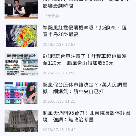
影響最劇時間
17小時前
準颱風紅霞侵襲機率曝！北部0%、恆
春半島28%最高
2026/07/23 17:58
9/1起玩台東注意了！計程車起跳價漲
至120元 颱風豪雨假加收50元
2026/07/20 18:50
颱風假台股休市誰決定？7萬人民調震
撼 網爆氣：請中央自己扛
2026/07/16 11:21
颱風天仍開95台刀！北榮院長談停診困
境 強調：無政治考量
2026/07/15 15:49