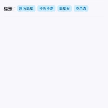
標籤：
康芮颱風
停班停課
颱風假
卓榮泰