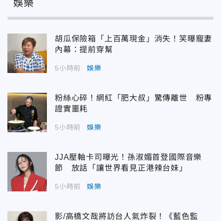
娛樂
胡瓜保險箱「上百萬現金」消失！笑曝寵妻
內幕：提前穿幫
5小時前
娛樂
粉絲心碎！網紅「肥大叔」驚傳離世 粉專
證實噩耗
5小時前
娛樂
JJA壓軸卡司曝光！孫淑媚首登國際音樂
節 放話「讓世界看見正港辣台妹」
5小時前
娛樂
影/高橋文哉將訪台人氣炸裂！《藍色監