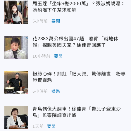
周玉蔻「坐牢+賠2000萬」？張淑娟親曝：
她約喝下午茶求和解
5小時前
要聞
花2383萬公帑出國47趟 春節「就地休
假」探親美國夫家？徐佳青回應了
10小時前
要聞
粉絲心碎！網紅「肥大叔」驚傳離世 粉專
證實噩耗
5小時前
娛樂
青鳥偶像大翻車！徐佳青「帶兒子登東沙
島」監察院調查出爐
1天前
要聞