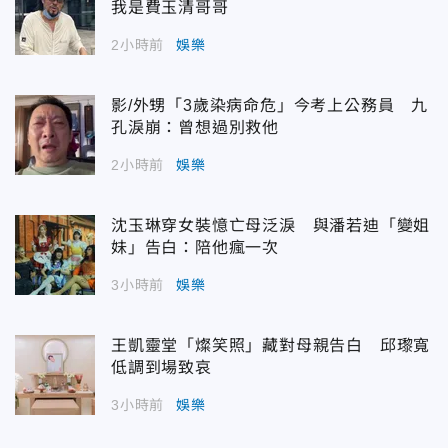
我是費玉清哥哥
2小時前
娛樂
影/外甥「3歲染病命危」今考上公務員 九
孔淚崩：曾想過別救他
2小時前
娛樂
沈玉琳穿女裝憶亡母泛淚 與潘若迪「變姐
妹」告白：陪他瘋一次
3小時前
娛樂
王凱靈堂「燦笑照」藏對母親告白 邱瓈寬
低調到場致哀
3小時前
娛樂