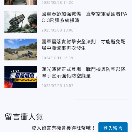
2025/05/28 14:20
國軍春節加強戰備 直擊空軍愛國者PA
C-3飛彈系統操演
2025/01/08 10:00
國軍需落實射擊安全法則 才能避免靶
場中彈憾事再次發生
2024/10/11 16:39
漢光演習正式登場 戰鬥機與防空部隊
聯手宣示強化防空能量
2022/07/25 10:57
留言衝人氣
登入留言有機會獲得旺幣哦！
登入留言