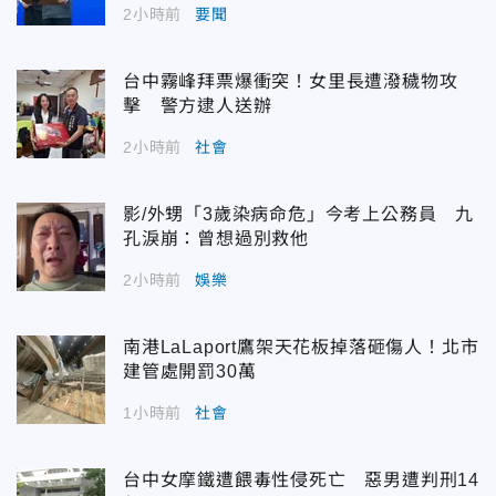
2小時前
要聞
台中霧峰拜票爆衝突！女里長遭潑穢物攻
擊 警方逮人送辦
2小時前
社會
影/外甥「3歲染病命危」今考上公務員 九
孔淚崩：曾想過別救他
2小時前
娛樂
南港LaLaport鷹架天花板掉落砸傷人！北市
建管處開罰30萬
1小時前
社會
台中女摩鐵遭餵毒性侵死亡 惡男遭判刑14