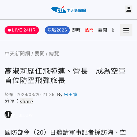
LIVE 24HR
決戰2026
即時
熱門
要聞
社會
娛樂
中天新聞網
要聞
總覽
高淑莉歷任飛彈連、營長 成為空軍
首位防空飛彈旅長
發布:
2024/08/20 21:35
By
宋玉寧
share
分享：
play_arrow
國防部今（20）日邀請軍事記者採訪海、空