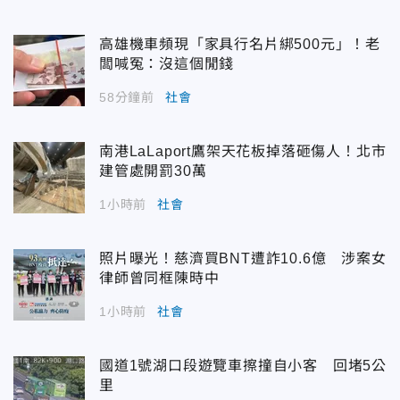
高雄機車頻現「家具行名片綁500元」！老
闆喊冤：沒這個閒錢
58分鐘前
社會
南港LaLaport鷹架天花板掉落砸傷人！北市
建管處開罰30萬
1小時前
社會
照片曝光！慈濟買BNT遭詐10.6億 涉案女
律師曾同框陳時中
1小時前
社會
國道1號湖口段遊覽車擦撞自小客 回堵5公
里