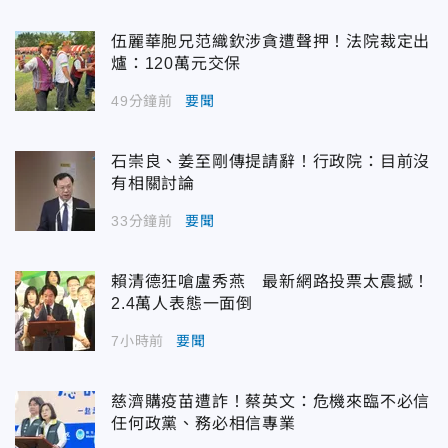
伍麗華胞兄范織欽涉貪遭聲押！法院裁定出
爐：120萬元交保
49分鐘前
要聞
石崇良、姜至剛傳提請辭！行政院：目前沒
有相關討論
33分鐘前
要聞
賴清德狂嗆盧秀燕 最新網路投票太震撼！
2.4萬人表態一面倒
7小時前
要聞
慈濟購疫苗遭詐！蔡英文：危機來臨不必信
任何政黨、務必相信專業