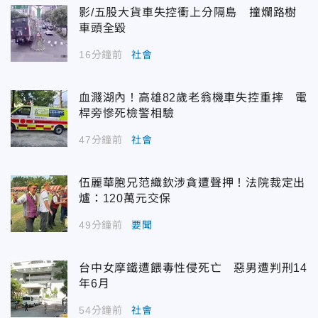
影/五股大貨車失控衝上分隔島 撞爛路樹
車頭全毀
16分鐘前
社會
血濺湖內！高雄82歲老翁機車失控重摔 電
桿旁慘死檢警相驗
47分鐘前
社會
伍麗華胞兄范織欽涉貪遭聲押！法院裁定出
爐：120萬元交保
49分鐘前
要聞
台中女摩鐵遭餵毒性侵死亡 惡男遭判刑14
年6月
54分鐘前
社會