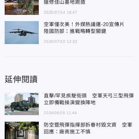
搶修佳山基地跑道
2026/07/14 18:47
空軍僅次美！外媒熱議運-20宣傳片
陸國防部：進戰略轉型關鍵
2026/07/10 12:33
延伸閱讀
直擊/罕見疾駛街頭 空軍天弓三型飛彈
立即備戰操演變換陣地
2026/06/26 11:44
防空暨飛彈指揮部拆眷村毀文資 空軍
回應：廠商施工不慎