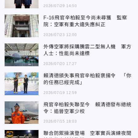
2026/07/29 14:50
F-16飛官辛柏毅至今尚未尋獲 監察
院：空軍有重大違失應糾正
2026/07/23 12:00
外傳空軍將採購騰雲二型無人機 軍方
人士：性能尚未達標
2026/07/20 17:27
賴清德頒失事飛官辛柏毅褒揚令 「你
的任務已經完成」
2026/07/19 12:59
飛官辛柏毅失聯至今 賴清德發布總統
令：追晉空軍少校
2026/07/15 18:03
聯合防禦操演登場 空軍實兵演練夜間