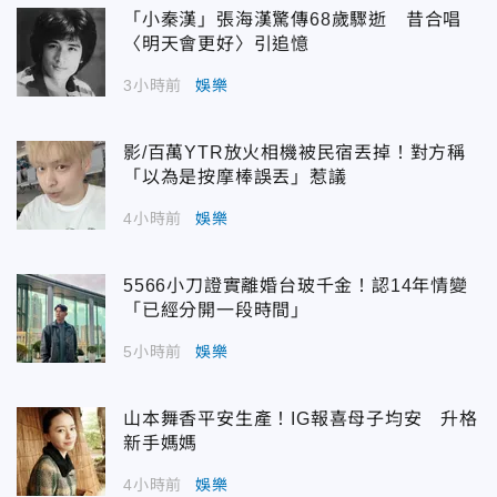
「小秦漢」張海漢驚傳68歲驟逝 昔合唱
〈明天會更好〉引追憶
3小時前
娛樂
影/百萬YTR放火相機被民宿丟掉！對方稱
「以為是按摩棒誤丟」惹議
4小時前
娛樂
5566小刀證實離婚台玻千金！認14年情變
「已經分開一段時間」
5小時前
娛樂
山本舞香平安生產！IG報喜母子均安 升格
新手媽媽
4小時前
娛樂