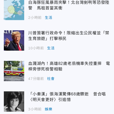
白海豚狂風暴雨夾擊！北台灣剉咧等恐發陸
警 馬祖首當其衝
2小時前
生活
川普簽署行政命令！限縮出生公民權並「禁
生育旅遊」打擊移民
10小時前
生活
血濺湖內！高雄82歲老翁機車失控重摔 電
桿旁慘死檢警相驗
47分鐘前
社會
「小秦漢」張海漢驚傳68歲驟逝 昔合唱
〈明天會更好〉引追憶
3小時前
娛樂