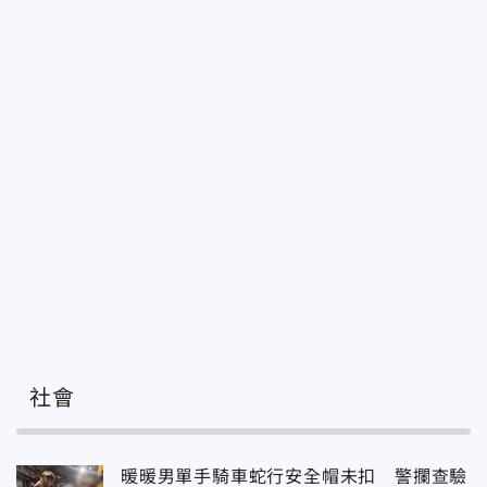
社會
暖暖男單手騎車蛇行安全帽未扣 警攔查驗