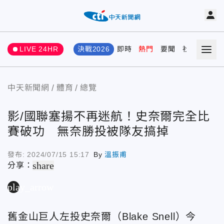
LIVE 24HR
決戰2026
即時
熱門
要聞
社會
娛樂
中天新聞網
體育
總覽
影/國聯塞揚不再迷航！史奈爾完全比
賽破功 無奈勝投被隊友搞掉
發布:
2024/07/15 15:17
By
溫振甫
share
分享：
play_arrow
舊金山巨人左投史奈爾（Blake Snell）今