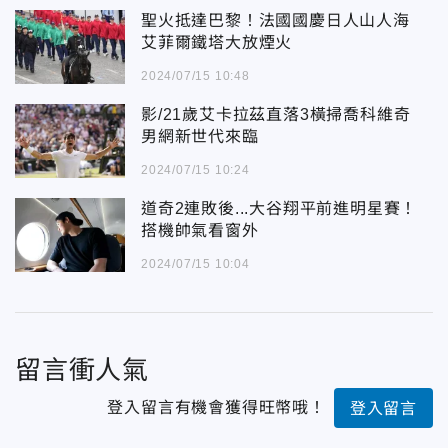
聖火抵達巴黎！法國國慶日人山人海
艾菲爾鐵塔大放煙火
2024/07/15 10:48
影/21歲艾卡拉茲直落3橫掃喬科維奇
男網新世代來臨
2024/07/15 10:24
道奇2連敗後...大谷翔平前進明星賽！
搭機帥氣看窗外
2024/07/15 10:04
留言衝人氣
登入留言有機會獲得旺幣哦！
登入留言