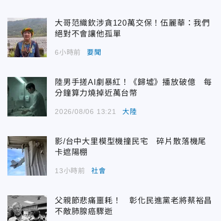
大哥范織欽涉貪120萬交保！伍麗華：我們
絕對不會讓他孤單
6小時前
要聞
陸男手搓AI劇暴紅！《歸墟》播放破億 每
分鐘算力燒掉近萬台幣
2026/08/06 13:21
大陸
影/台中大里模型機撞民宅 碎片散落機尾
卡遮陽棚
13小時前
社會
父親節悲痛噩耗！ 彰化民進黨老將蔡裕昌
不敵肺腺癌驟逝