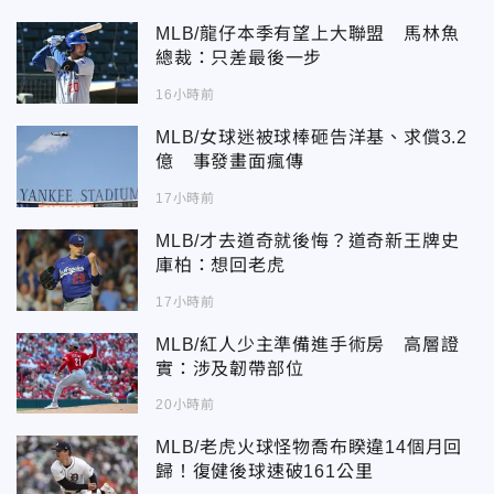
MLB/龍仔本季有望上大聯盟 馬林魚
總裁：只差最後一步
16小時前
MLB/女球迷被球棒砸告洋基、求償3.2
億 事發畫面瘋傳
17小時前
MLB/才去道奇就後悔？道奇新王牌史
庫柏：想回老虎
17小時前
MLB/紅人少主準備進手術房 高層證
實：涉及韌帶部位
20小時前
MLB/老虎火球怪物喬布睽違14個月回
歸！復健後球速破161公里