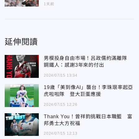
1天前
延伸閱讀
男模投身自由市場！呂政儒約滿離隊
鋼鐵人：感謝3年來的付出
2024/07/15 13:34
19歲「美到像AI」襲台！李珠珢率起亞
虎啦啦隊 登大巨蛋應援
2024/07/15 12:26
Thank You！曾祥鈞挑戰日本職籃 富
邦勇士大方祝福
2024/07/15 12:13