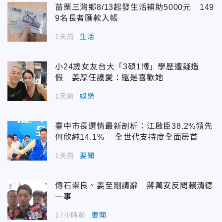
苗栗三灣鄉8/13起發生活補助5000元 149
9名長者匯款入帳
1天前
生活
小24歲女友台大「3碩1博」學歷遭疑造
假 姜厚任護愛：還是喜歡她
1天前
娛樂
臺中市長選情最新剖析：江啟臣38.2%領先
何欣純14.1% 全世代支持度全面居首
1天前
要聞
傳石崇良、姜至剛請辭 蔣萬安反問賴清德
一事
17小時前
要聞