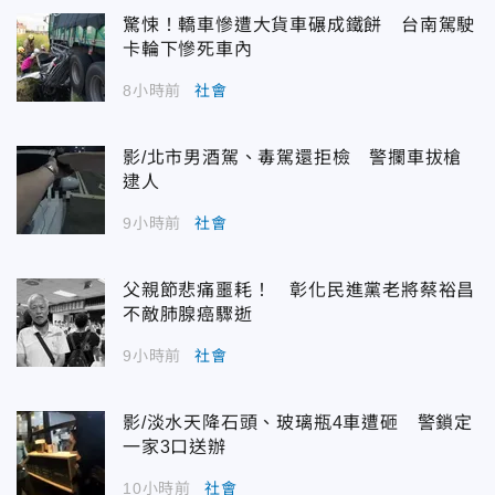
驚悚！轎車慘遭大貨車碾成鐵餅 台南駕駛
卡輪下慘死車內
8小時前
社會
影/北市男酒駕、毒駕還拒檢 警攔車拔槍
逮人
9小時前
社會
父親節悲痛噩耗！ 彰化民進黨老將蔡裕昌
不敵肺腺癌驟逝
9小時前
社會
影/淡水天降石頭、玻璃瓶4車遭砸 警鎖定
一家3口送辦
10小時前
社會