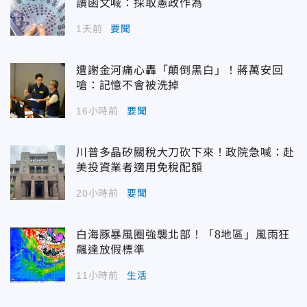
讀函文喊：採取憲政作為
1天前
要聞
遭謝金河痛心轟「顛倒黑白」！蔣萬安回
嗆：記憶不會被洗掉
16小時前
要聞
川普多晶矽關稅大刀砍下來！政院急喊：赴
美投資業者適用免稅配額
20小時前
要聞
白海豚暴風圈強襲北部！「8地區」風雨狂
飆達放假標準
11小時前
生活