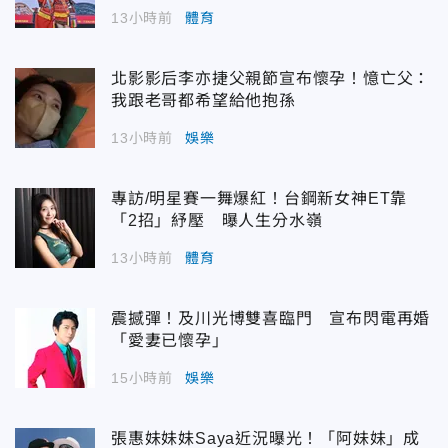
13小時前
體育
北影影后李亦捷父親節宣布懷孕！憶亡父：
我跟老哥都希望給他抱孫
13小時前
娛樂
專訪/明星賽一舞爆紅！台鋼新女神ET靠
「2招」紓壓 曝人生分水嶺
13小時前
體育
震撼彈！及川光博雙喜臨門 宣布閃電再婚
「愛妻已懷孕」
15小時前
娛樂
張惠妹妹妹Saya近況曝光！「阿妹妹」成