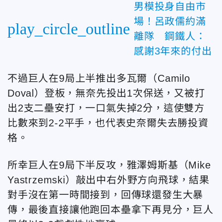
男模投身自由市
場！呂政儒約滿
play_circle_outline
離隊 鋼鐵人：
感謝3年來的付出
不過巨人在9局上半推出多瓦爾（Camilo
Doval）登板，無奈先投出1次保送，又被打
出2支二壘安打，一口氣失掉2分，這使雙方
比數來到2-2平手，也代表史奈爾失去勝投資
格。
所幸巨人在9局下半反攻，雅澤姆斯基（Mike
Yastrzemski）敲出中右外野方向飛球，結果
對手沒在第一時間接到，回傳球還發生大暴
傳，最後直接讓他跑回本壘拿下再見分，巨人