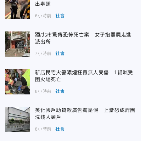
出毒駕
6小時前
社會
獨/北市驚傳恐怖死亡案 女子抱嬰屍走進
派出所
7小時前
社會
新店民宅火警濃煙狂竄無人受傷 1貓咪受
困火場死亡
8小時前
社會
美化帳戶助貸款廣告攏是假 上當恐成詐團
洗錢人頭戶
8小時前
社會