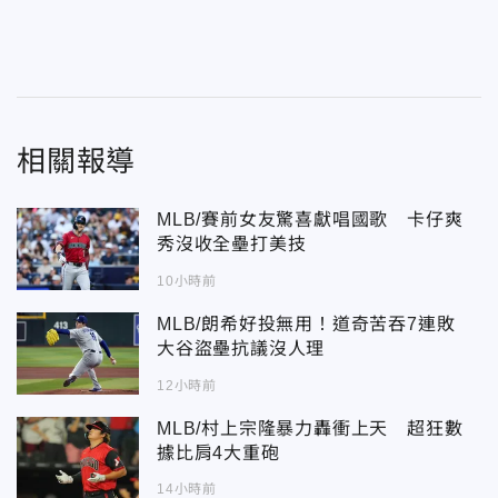
相關報導
MLB/賽前女友驚喜獻唱國歌 卡仔爽
秀沒收全壘打美技
10小時前
MLB/朗希好投無用！道奇苦吞7連敗
大谷盜壘抗議沒人理
12小時前
MLB/村上宗隆暴力轟衝上天 超狂數
據比肩4大重砲
14小時前