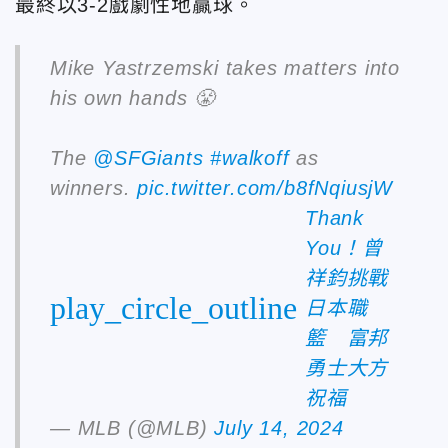
最終以3-2戲劇性地贏球。
Mike Yastrzemski takes matters into
his own hands 😤
The
@SFGiants
#walkoff
as
winners.
pic.twitter.com/b8fNqiusjW
Thank
You！曾
祥鈞挑戰
play_circle_outline
日本職
籃 富邦
勇士大方
祝福
— MLB (@MLB)
July 14, 2024