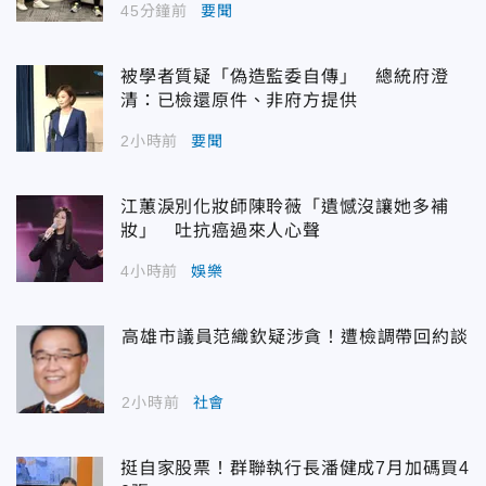
45分鐘前
要聞
被學者質疑「偽造監委自傳」 總統府澄
清：已檢還原件、非府方提供
2小時前
要聞
江蕙淚別化妝師陳聆薇「遺憾沒讓她多補
妝」 吐抗癌過來人心聲
4小時前
娛樂
高雄市議員范織欽疑涉貪！遭檢調帶回約談
2小時前
社會
挺自家股票！群聯執行長潘健成7月加碼買4