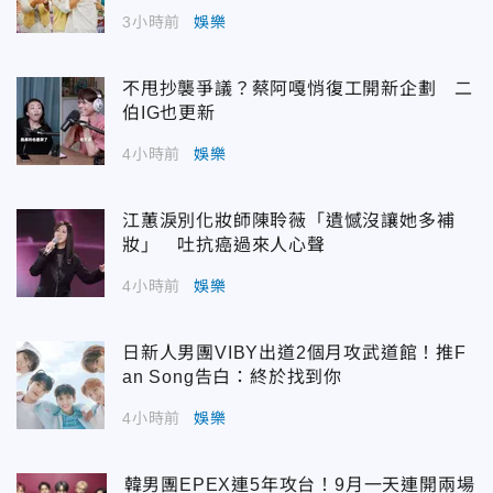
3小時前
娛樂
不甩抄襲爭議？蔡阿嘎悄復工開新企劃 二
伯IG也更新
4小時前
娛樂
江蕙淚別化妝師陳聆薇「遺憾沒讓她多補
妝」 吐抗癌過來人心聲
4小時前
娛樂
日新人男團VIBY出道2個月攻武道館！推F
an Song告白：終於找到你
4小時前
娛樂
韓男團EPEX連5年攻台！9月一天連開兩場