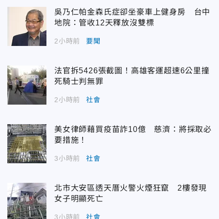
吳乃仁帕金森氏症卻坐豪車上健身房 台中
地院：管收12天釋放沒雙標
2小時前
要聞
法官拆5426張截圖！高雄客運超速6公里撞
死騎士判無罪
2小時前
社會
美女律師藉買疫苗詐10億 慈濟：將採取必
要措施！
3小時前
社會
北市大安區透天厝火警火煙狂竄 2樓發現
女子明顯死亡
3小時前
社會