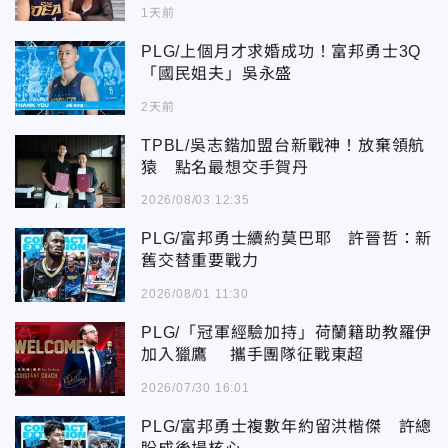
1天前
PLG/上個月才求婚成功！富邦勇士3Q
「國民姐夫」吳永盛
2天前
TPBL/吳志鍇加盟台新戰神！放棄領航
猿 點名最想交手賀丹
2026/08/03 12:35
PLG/富邦勇士續約莫巴耶 許晉哲：新
舊交替重要戰力
2026/08/01 11:30
PLG/「冠軍經驗加持」荷蘭籍助教羅伊
加入獵鷹 攜手團隊征戰東超
2026/07/30 16:01
PLG/富邦勇士複數年約留洪楷傑 許總