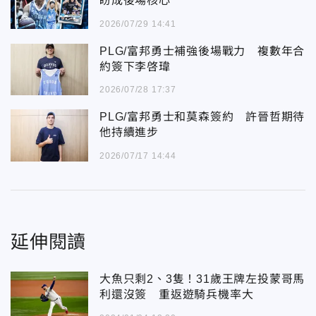
盼成後場核心
2026/07/29 14:41
PLG/富邦勇士補強後場戰力 複數年合
約簽下李啓瑋
2026/07/28 17:37
PLG/富邦勇士和莫森簽約 許晉哲期待
他持續進步
2026/07/17 14:44
延伸閱讀
大魚只剩2、3隻！31歲王牌左投蒙哥馬
利還沒簽 重返遊騎兵機率大