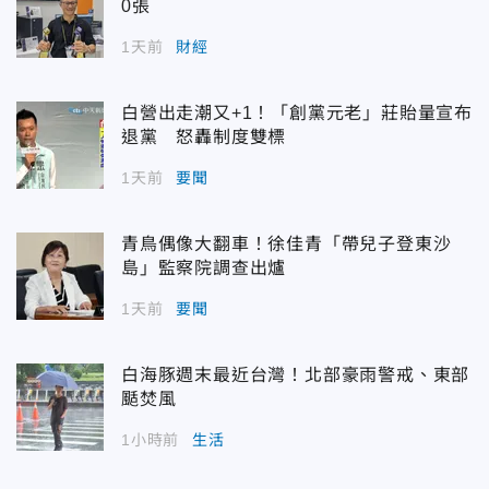
0張
1天前
財經
白營出走潮又+1！「創黨元老」莊貽量宣布
退黨 怒轟制度雙標
1天前
要聞
青鳥偶像大翻車！徐佳青「帶兒子登東沙
島」監察院調查出爐
1天前
要聞
白海豚週末最近台灣！北部豪雨警戒、東部
颳焚風
1小時前
生活