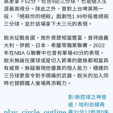
高更拿下52分，包含9記三分球，也是個人生
涯最高得分。除此之外，曾對上台啤英熊一
役，「絕殺你的絕殺」戲劇性1.99秒投進絕殺
三分球，並於該場拿下大三元的表現。
銳米征戰各國，旅外資歷相當豐富，曾待過義
大利、伊朗、日本、希臘等職業聯賽，2022
年在NBA G聯賽中也曾有單場40分的表現。
銳米無論在運球或是切入節奏的變換都相當具
有威脅，無疑展現他優異的個人能力，穩健的
三分球更是令對手頭痛的武器，銳米的加入同
時也替鋼鐵人後場再添戰力。
影/新控球之神發
威！哈利伯頓再
play_circle_outline
飆31分12助攻0失