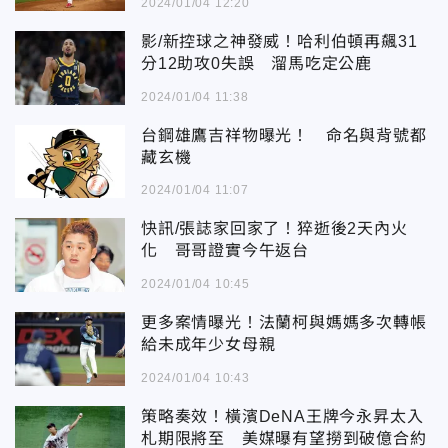
2024/01/04 12:20
影/新控球之神發威！哈利伯頓再飆31
分12助攻0失誤 溜馬吃定公鹿
2024/01/04 11:38
台鋼雄鷹吉祥物曝光！ 命名與背號都
藏玄機
2024/01/04 11:07
快訊/張誌家回家了！猝逝後2天內火
化 哥哥證實今午返台
2024/01/04 10:45
更多案情曝光！法蘭柯與媽媽多次轉帳
給未成年少女母親
2024/01/04 10:43
策略奏效！橫濱DeNA王牌今永昇太入
札期限將至 美媒曝有望撈到破億合約