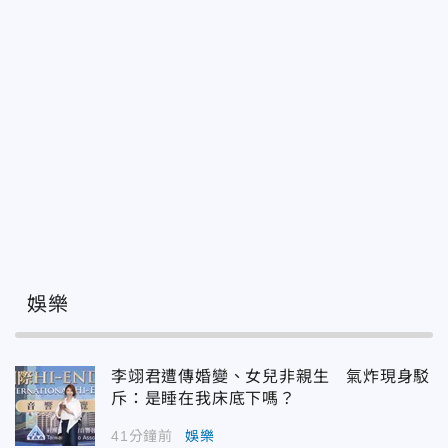
娛樂
李翊君遭傳婚變、女兒非親生 氣炸現身駁
斥：是睡在我床底下嗎？
41分鐘前
娛樂