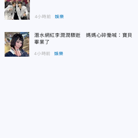
4小時前
娛樂
潛水網紅李潤潤驟逝 媽媽心碎慟喊：寶貝
畢業了
4小時前
娛樂