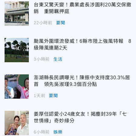
台東又驚天變！農業處長涉圖利20萬交保撤
銷 重開羈押庭
22小時前
要聞
颱風外圍環流發威！6縣市陸上強風特報 8
級陣風連颳2天
3小時前
生活
澎湖縣長民調曝光！陳振中支持度30.3%居
首 領先吳淑瑾9.3個百分點
1天前
要聞
姜厚任認愛小24歲女友！揭塵封39年「七
世情緣」奇妙緣分
6小時前
娛樂