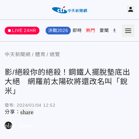
LIVE 24HR
決戰2026
即時
熱門
要聞
社會
娛樂
中天新聞網
體育
總覽
影/絕殺你的絕殺！鋼鐵人擺脫墊底出
大絕 網羅前太陽砍將還改名叫「銳
米」
發布:
2024/01/04 12:52
share
分享：
play_arrow