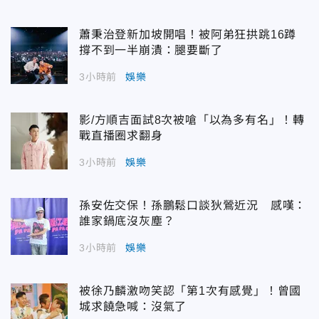
蕭秉治登新加坡開唱！被阿弟狂拱跳16蹲
撐不到一半崩潰：腿要斷了
3小時前
娛樂
影/方順吉面試8次被嗆「以為多有名」！轉
戰直播圈求翻身
3小時前
娛樂
孫安佐交保！孫鵬鬆口談狄鶯近況 感嘆：
誰家鍋底沒灰塵？
3小時前
娛樂
被徐乃麟激吻笑認「第1次有感覺」！曾國
城求饒急喊：沒氣了