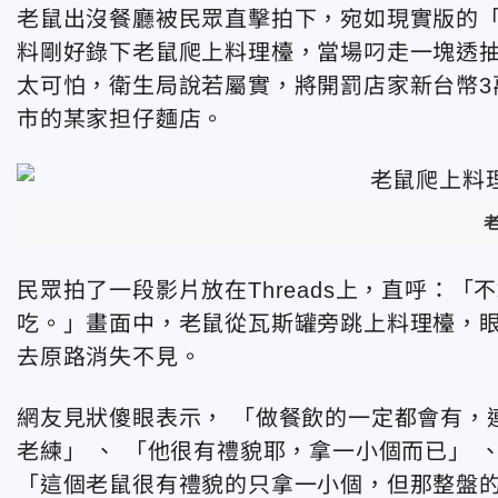
老鼠出沒餐廳被民眾直擊拍下，宛如現實版的
料剛好錄下老鼠爬上料理檯，當場叼走一塊透
太可怕，衛生局說若屬實，將開罰店家新台幣3
市的某家担仔麵店。
民眾拍了一段影片放在Threads上，直呼：
吃。」畫面中，老鼠從瓦斯罐旁跳上料理檯，
去原路消失不見。
網友見狀傻眼表示， 「做餐飲的一定都會有，
老練」 、 「他很有禮貌耶，拿一小個而已」 
「這個老鼠很有禮貌的只拿一小個，但那整盤的