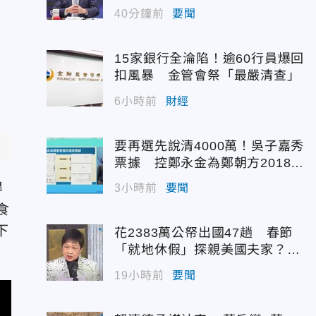
40分鐘前
要聞
15家銀行全淪陷！逾60行員爆回
扣風暴 金管會祭「最嚴清查」
6小時前
財經
要再選先說清4000萬！吳子嘉秀
票據 控鄭永金為鄭朝方2018選
縣長籌錢未還
得
3小時前
要聞
食
下
花2383萬公帑出國47趟 春節
「就地休假」探親美國夫家？徐
佳青回應了
19小時前
要聞