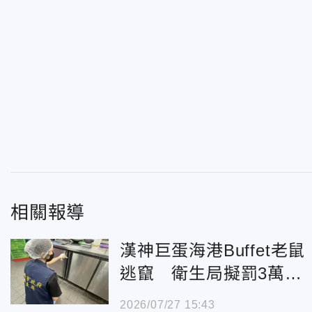
相關報導
漢神巨蛋海港Buffet老鼠
逃竄 衛生局擬罰3萬元
以上
2026/07/27 15:43