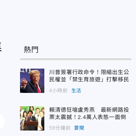
準
熱門
川普簽署行政命令！限縮出生公
民權並「禁生育旅遊」打擊移民
4小時前
生活
賴清德狂嗆盧秀燕 最新網路投
票太震撼！2.4萬人表態一面倒
59分鐘前
要聞