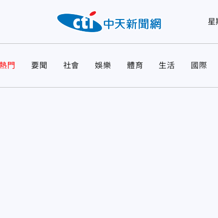
星
熱門
要聞
社會
娛樂
體育
生活
國際