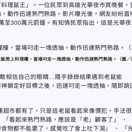
「料理鼠王」。一位民眾到高雄光華夜市買晚餐，
抽，動作迅速熟門熟路。影片曝光後，網友紛紛直
萬至300萬元罰鍰。有知情民眾指出，這是光華夜
老鼠爬上料理檯，當場叼走一塊透抽，動作迅速熟門熟路。（圖／翻攝
「不敢相信自己的眼睛…隨手錄錄結果遇到老鼠偷
眼神鎖定好目標之後，迅速叼走一塊透抽，隨即跳
連超市都有了，只是這老鼠看起來像慣犯，手法很
、 「看起來熟門熟路，應該是『老」顧客了」 、
食物都不能要了，感覺吃了會上吐下瀉」 、 「