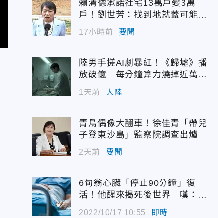
賴清德承諾社宅13萬戶變3萬
戶！劉世芳：找到地就蓋可能變
空餘屋
17小時前
要聞
陸男手搓AI劇暴紅！《歸墟》播
放破億 每分鐘算力燒掉近萬台
幣
1天前
大陸
青鳥偶像大翻車！徐佳青「帶兒
子登東沙島」監察院調查出爐
2天前
要聞
6旬翁心臟「停止90分鐘」復
活！他醒來揭死後世界 嘆：很
恐怖…
2022/10/17 10:55
即時