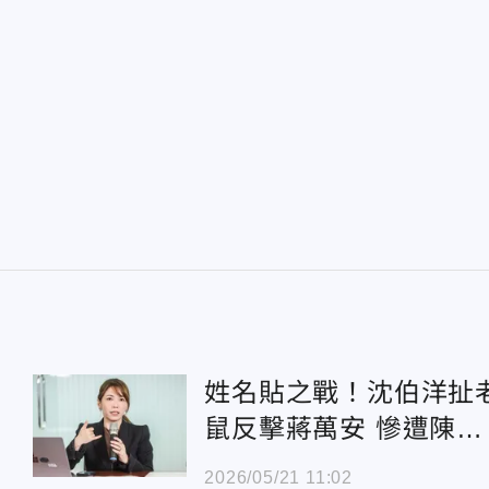
姓名貼之戰！沈伯洋扯
鼠反擊蔣萬安 慘遭陳智
菡酸：扣分
2026/05/21 11:02