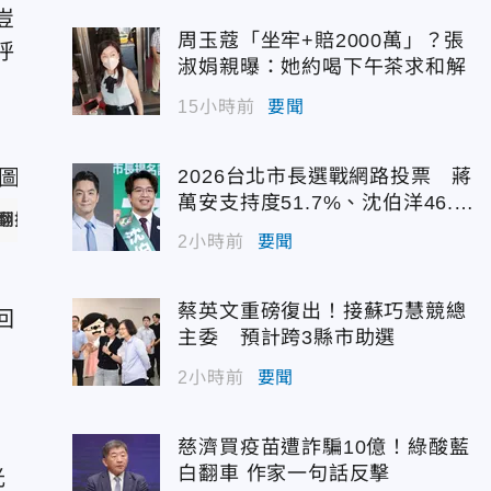
豈
周玉蔻「坐牢+賠2000萬」？張
呼
淑娟親曝：她約喝下午茶求和解
15小時前
要聞
2026台北市長選戰網路投票 蔣
萬安支持度51.7%、沈伯洋46.
自Threads／
emmmma_089
）
7%
2小時前
要聞
蔡英文重磅復出！接蘇巧慧競總
回
主委 預計跨3縣市助選
2小時前
要聞
慈濟買疫苗遭詐騙10億！綠酸藍
白翻車 作家一句話反擊
光