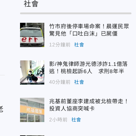
社會
竹市府後停車場命案！晨運民眾
驚見他「口吐白沫」已屍僵
12分鐘前
社會
影/神鬼律師游光德涉詐1.1億落
逃！桃檢起訴6人 求刑8年半
40分鐘前
社會
兆基前董座李建成被北檢帶走！
老
投資人協商突喊卡
2小時前
社會