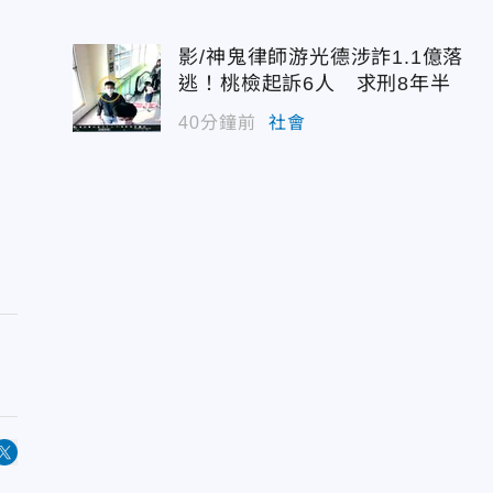
影/神鬼律師游光德涉詐1.1億落
逃！桃檢起訴6人 求刑8年半
40分鐘前
社會