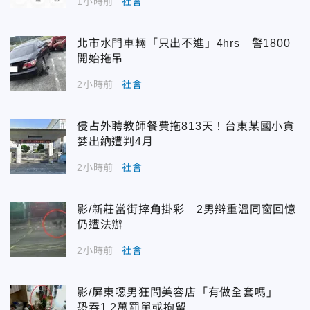
1小時前
社會
北市水門車輛「只出不進」4hrs 警1800
開始拖吊
2小時前
社會
侵占外聘教師餐費拖813天！台東某國小貪
婪出納遭判4月
2小時前
社會
影/新莊當街摔角掛彩 2男辯重溫同窗回憶
仍遭法辦
2小時前
社會
影/屏東噁男狂問美容店「有做全套嗎」
恐吞1.2萬罰單或拘留