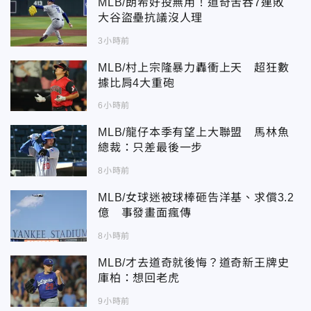
MLB/朗希好投無用！道奇苦吞7連敗
大谷盜壘抗議沒人理
3小時前
MLB/村上宗隆暴力轟衝上天 超狂數
據比肩4大重砲
6小時前
MLB/龍仔本季有望上大聯盟 馬林魚
總裁：只差最後一步
8小時前
MLB/女球迷被球棒砸告洋基、求償3.2
億 事發畫面瘋傳
8小時前
MLB/才去道奇就後悔？道奇新王牌史
庫柏：想回老虎
9小時前