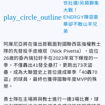
世壯運/另類獅象
大戰！
play_circle_outline
ENERGY陣容豪
華卻不敵山羊兄
弟
阿庫尼亞將在復出首戰面對國聯西區強權教士
隊的先發投手皮維塔（Nick Pivetta），這位
26歲的委內瑞拉好手在2023年寫下輝煌的一
季，不僅轟出41發全壘打，更跑出73次盜
壘，成為大聯盟史上首位達成單季「40轟70
盜」的球員，最終也獲得國聯年度MVP的殊
榮。
勇士隊在主場將與教士進行一連3場比賽，球