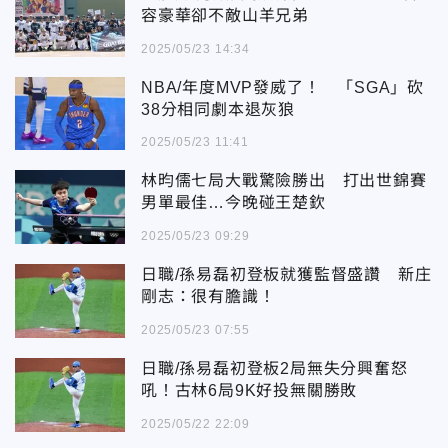
容豪華卻不敵山羊兄弟
2025/05/23 14:34
NBA/年度MVP發威了！ 「SGA」砍
38分相同劇本退灰狼
2025/05/23 11:41
林昀儒七局大戰驚險勝出 打出世錦賽
男單最佳…今晚碰王楚欽
2025/05/23 09:29
日職/孫易磊初登板就獲監督盛讚 新庄
剛志：很有膽識！
2025/05/23 07:55
日職/孫易磊初登板2局無失分興奮怒
吼！古林6局9K好投無關勝敗
2025/05/22 22:09