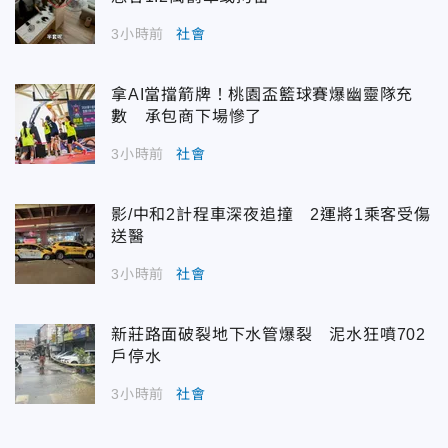
3小時前
社會
拿AI當擋箭牌！桃園盃籃球賽爆幽靈隊充
數 承包商下場慘了
3小時前
社會
影/中和2計程車深夜追撞 2運將1乘客受傷
送醫
3小時前
社會
新莊路面破裂地下水管爆裂 泥水狂噴702
戶停水
3小時前
社會