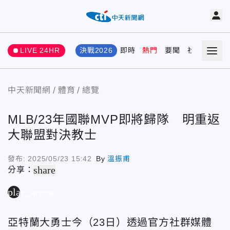
LIVE 24HR
決戰2026
即時
熱門
要聞
社會
娛樂
中天新聞網
體育
總覽
MLB/23年國聯MVP即將歸隊 明重返
大聯盟對決教士
發布:
2025/05/23 15:42
By
溫振甫
share
分享：
play_arrow
亞特蘭大勇士今（23日）透過官方社群媒體