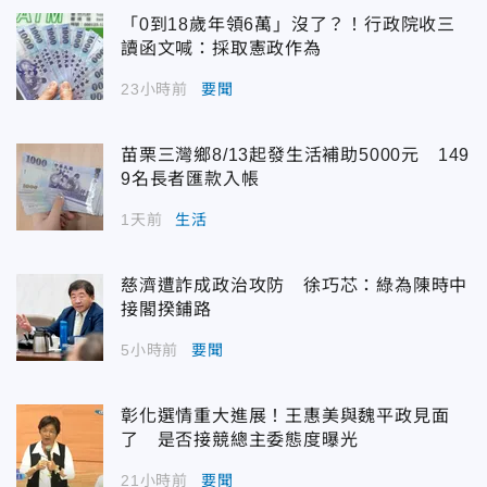
「0到18歲年領6萬」沒了？！行政院收三
讀函文喊：採取憲政作為
23小時前
要聞
苗栗三灣鄉8/13起發生活補助5000元 149
9名長者匯款入帳
1天前
生活
慈濟遭詐成政治攻防 徐巧芯：綠為陳時中
接閣揆鋪路
5小時前
要聞
彰化選情重大進展！王惠美與魏平政見面
了 是否接競總主委態度曝光
21小時前
要聞