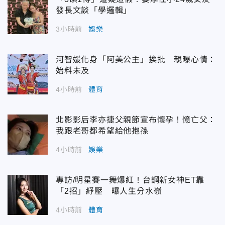
發長文談「學邏輯」
3小時前
娛樂
河智媛化身「阿美公主」挨批 親曝心情：
始料未及
4小時前
體育
北影影后李亦捷父親節宣布懷孕！憶亡父：
我跟老哥都希望給他抱孫
4小時前
娛樂
專訪/明星賽一舞爆紅！台鋼新女神ET靠
「2招」紓壓 曝人生分水嶺
4小時前
體育