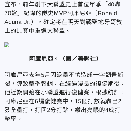
宣布，前年創下大聯盟史上首位單季「40轟
70盜」紀錄的隊史MVP阿庫尼亞（Ronald
Acuña Jr.），確定將在明天對戰聖地牙哥教
士的比賽中重返大聯盟。
阿庫尼亞。（圖／美聯社）
阿庫尼亞去年5月因滑壘不慎造成十字韌帶斷
裂，導致整季報銷，在經過漫長的復健期後，
他近期開始在小聯盟進行復健賽，根據統計，
阿庫尼亞在6場復健賽中，15個打數就轟出2
發全壘打，打回2分打點，繳出亮眼的4成打
擊率。