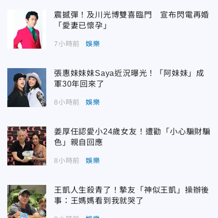
震撼彈！及川光博雙喜臨門 宣布閃電再婚
「愛妻已懷孕」
7小時前
娛樂
張惠妹妹妹Saya近況曝光！「阿妹妹」成
軍30年回來了
8小時前
娛樂
姜厚任認愛小24歲女友！遭勸「小心騙財騙
色」親自回應
8小時前
娛樂
王凱人生殺青了！摯友「神似王凱」操辦後
事：王媽媽看到我就哭了