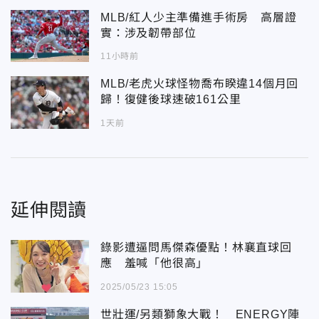
MLB/紅人少主準備進手術房 高層證
實：涉及韌帶部位
11小時前
MLB/老虎火球怪物喬布睽違14個月回
歸！復健後球速破161公里
1天前
延伸閱讀
錄影遭逼問馬傑森優點！林襄直球回
應 羞喊「他很高」
2025/05/23 15:05
世壯運/另類獅象大戰！ ENERGY陣