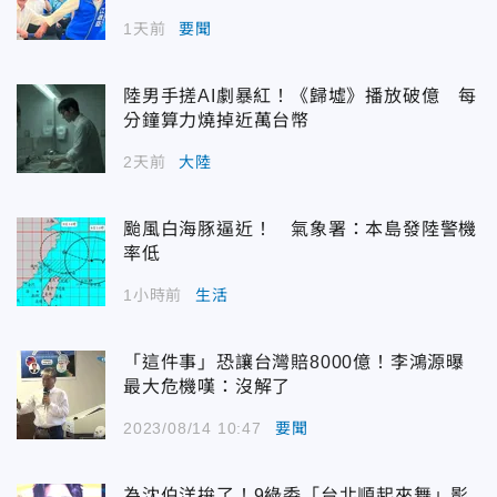
1天前
要聞
陸男手搓AI劇暴紅！《歸墟》播放破億 每
分鐘算力燒掉近萬台幣
2天前
大陸
颱風白海豚逼近！ 氣象署：本島發陸警機
率低
1小時前
生活
「這件事」恐讓台灣賠8000億！李鴻源曝
最大危機嘆：沒解了
2023/08/14 10:47
要聞
為沈伯洋拚了！9綠委「台北順起來舞」影