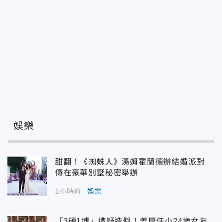
娛樂
甜翻！《蜘蛛人》湯姆霍蘭德辦結婚派對
傳在豪華別墅秘密舉辦
1小時前
娛樂
「3碩1博」遭疑造假！姜厚任小24歲女友