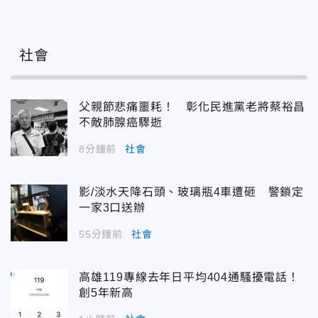
社會
父親節悲痛噩耗！ 彰化民進黨老將蔡裕昌
不敵肺腺癌驟逝
8分鐘前
社會
影/淡水天降石頭、玻璃瓶4車遭砸 警鎖定
一家3口送辦
55分鐘前
社會
高雄119專線去年日平均404通騷擾電話！
創5年新高