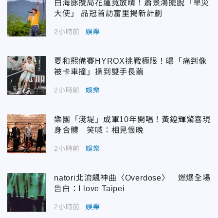
白海豚攪局花蓮竟放晴！蕭景鴻擺脫「旱災
大使」 品冠首訪富里揭新計劃
2小時前
娛樂
夏和熙備賽HYROX挑戰極限！曝「痛到像
被卡車撞」操到雙手長繭
2小時前
娛樂
樂團「淺堤」成軍10年開唱！黃鐙輝驚喜現
身合體 笑喊：相見恨晚
2小時前
娛樂
natori北流飆神曲〈Overdose〉 燃爆全場
告白：I love Taipei
2小時前
娛樂