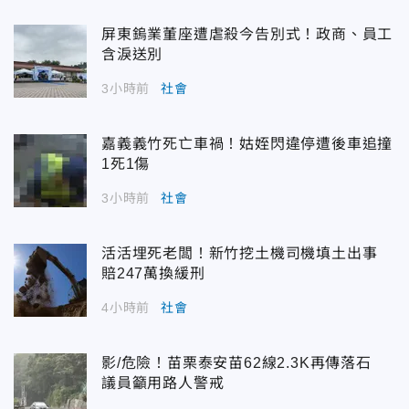
屏東鎢業董座遭虐殺今告別式！政商、員工
含淚送別
3小時前
社會
嘉義義竹死亡車禍！姑姪閃違停遭後車追撞
1死1傷
3小時前
社會
活活埋死老闆！新竹挖土機司機填土出事
賠247萬換緩刑
4小時前
社會
影/危險！苗栗泰安苗62線2.3K再傳落石
議員籲用路人警戒