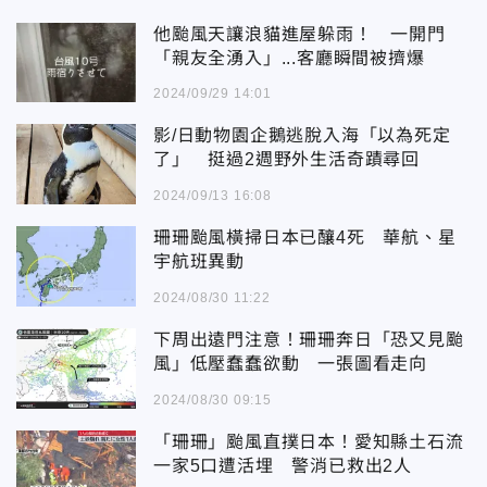
他颱風天讓浪貓進屋躲雨！ 一開門
「親友全湧入」...客廳瞬間被擠爆
2024/09/29 14:01
影/日動物園企鵝逃脫入海「以為死定
了」 挺過2週野外生活奇蹟尋回
2024/09/13 16:08
珊珊颱風橫掃日本已釀4死 華航、星
宇航班異動
2024/08/30 11:22
下周出遠門注意！珊珊奔日「恐又見颱
風」低壓蠢蠢欲動 一張圖看走向
2024/08/30 09:15
「珊珊」颱風直撲日本！愛知縣土石流
一家5口遭活埋 警消已救出2人