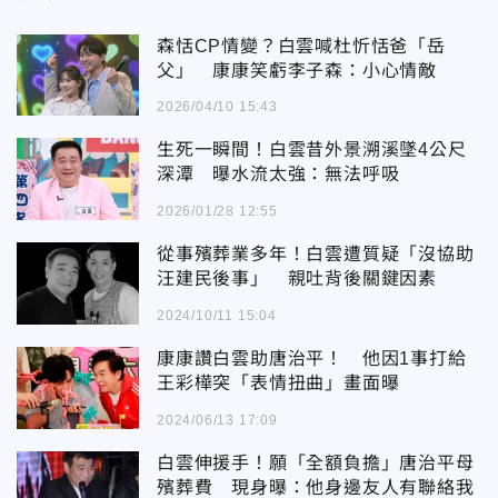
森恬CP情變？白雲喊杜忻恬爸「岳
父」 康康笑虧李子森：小心情敵
2026/04/10 15:43
生死一瞬間！白雲昔外景溯溪墜4公尺
深潭 曝水流太強：無法呼吸
2026/01/28 12:55
從事殯葬業多年！白雲遭質疑「沒協助
汪建民後事」 親吐背後關鍵因素
2024/10/11 15:04
康康讚白雲助唐治平！ 他因1事打給
王彩樺突「表情扭曲」畫面曝
2024/06/13 17:09
白雲伸援手！願「全額負擔」唐治平母
殯葬費 現身曝：他身邊友人有聯絡我