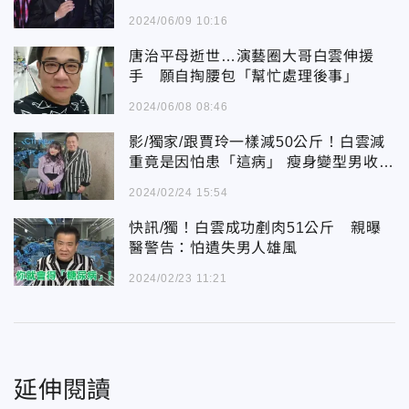
2024/06/09 10:16
唐治平母逝世…演藝圈大哥白雲伸援
手 願自掏腰包「幫忙處理後事」
2024/06/08 08:46
影/獨家/跟賈玲一樣減50公斤！白雲減
重竟是因怕患「這病」 瘦身變型男收入
卻從百萬變十萬！
2024/02/24 15:54
快訊/獨！白雲成功剷肉51公斤 親曝
醫警告：怕遺失男人雄風
2024/02/23 11:21
延伸閱讀