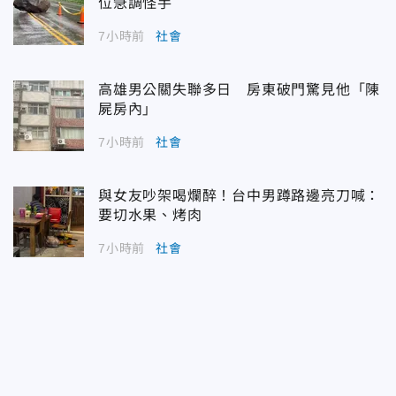
位急調怪手
7小時前
社會
高雄男公關失聯多日 房東破門驚見他「陳
屍房內」
7小時前
社會
與女友吵架喝爛醉！台中男蹲路邊亮刀喊：
要切水果、烤肉
7小時前
社會