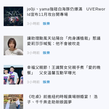
jo0ji、yama強碰白海豚仍爆滿 UVERwor
ld宣布11月攻台開專場
3小時前
娛樂
讓助理颱風天站陽台「肉身護植栽」惹議
愛莉莎莎喊冤：他不會被吹走
3小時前
娛樂
幸福父親節！王識賢女兒親手煮「愛的晚
餐」 父女溫馨互動罕曝光
3小時前
娛樂
《吃桌》前進紐約時報廣場辦婚宴！ 浩
子、千千奔走助新娘圓夢