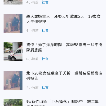
4小時前
社會
殺人罪嫌重大！產嬰夭折藏屍5天 19歲女
大生遭聲押
4小時前
社會
驚悚！過了退房時間 高雄58歲男一絲不掛
陳屍旅館
6小時前
社會
北市20歲女住處產子夭折 遺體裝袋報案檢
列被告
7小時前
社會
影/新竹山區「巨石掉落」躺路中 施工單