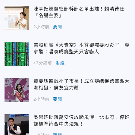
陳亭妃競選總部幹部名單出爐！賴清德任
「名譽主委」
2小時前
要聞
美股創高《大賣空》本尊卻喊要股災了！專
家酸：唱衰成癮整天只會嚇人
47分鐘前
財經
黃嫈珺轉戰朴子市長！成立競總獲跨黨派大
咖相挺、侯友宜力薦
2小時前
要聞
吳思瑤批蔣萬安沒放颱風假 北市府：停班
課標準符合中央法規！