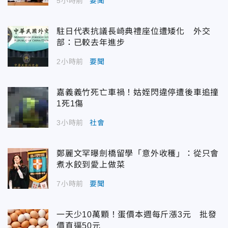
5小時前
要聞
駐日代表抗議長崎典禮座位遭矮化 外交
部：已較去年進步
2小時前
要聞
嘉義義竹死亡車禍！姑姪閃違停遭後車追撞
1死1傷
3小時前
社會
鄭麗文罕曝劍橋留學「意外收穫」：從只會
煮水餃到愛上做菜
7小時前
要聞
一天少10萬顆！蛋價本週每斤漲3元 批發
價直逼50元