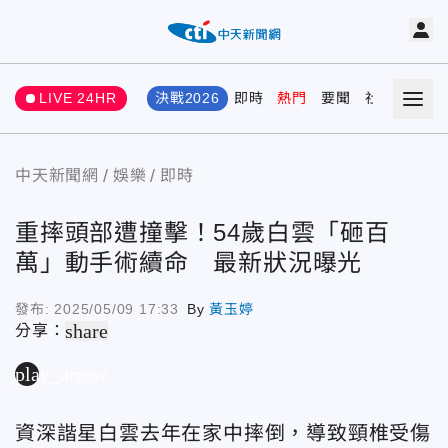
LIVE 24HR
決戰2026
即時
熱門
要聞
社會
娛樂
中天新聞網
娛樂
即時
重摔頭部遭撞擊！54歲白雲「砸百
萬」動手術續命 最新狀況曝光
發布:
2025/05/09 17:33
By
黃玉婷
share
分享：
play_arrow
資深諧星白雲去年在家中摔倒，導致頸椎受傷