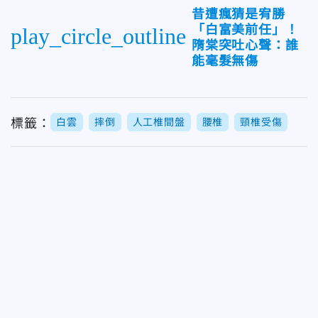
昔遭瘋猜是宥勝
「白富美前任」！
play_circle_outline
隋棠突吐心聲：誰
能毫髮無傷
標籤：
白雲
摔倒
人工椎間盤
腰椎
頸椎受傷