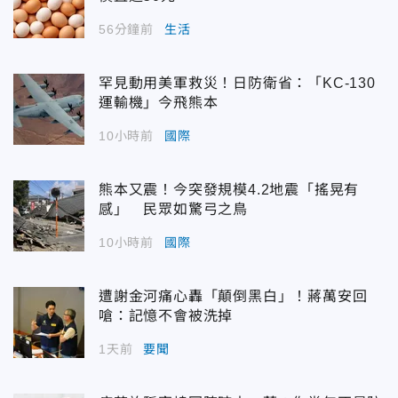
56分鐘前
生活
罕見動用美軍救災！日防衛省：「KC-130
運輸機」今飛熊本
10小時前
國際
熊本又震！今突發規模4.2地震「搖晃有
感」 民眾如驚弓之鳥
10小時前
國際
遭謝金河痛心轟「顛倒黑白」！蔣萬安回
嗆：記憶不會被洗掉
1天前
要聞