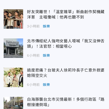
好友突離世！「溫室雜草」新曲創作契機藏
洋蔥 主唱慟喊：他再也聽不到
3小時前
娛樂
北市傳經紀人強吻女藝人噁喊「我又沒伸舌
頭」！法官怒：相當噁心
6小時前
娛樂
過度悲痛？台玻夫人徐莉玲長子亡意外掀婆
媳隔空交火
6小時前
娛樂
白海豚襲台北市災情最新！多個行政區「路
樹接連倒塌」