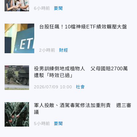
6小時前
要聞
台股狂飆！10檔神級ETF績效輾壓大盤
2小時前
財經
役男訓練倒地成植物人 父母國賠2700萬
遭駁「時效已過」
2026/07/09 10:00
社會
軍人投敵、酒駕毒駕修法加重刑責 週三審
議
5小時前
要聞