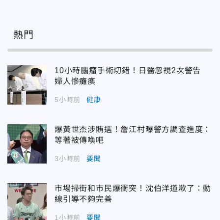
熱門
10小時腦瘤手術切錯！日醫忽視2次警告
婦人慘癱瘓
5小時前
健康
爆黃世杰涉賄選！詹江村曝警方調查進度：
等著被傳喚吧
3小時前
要聞
市場掃街和市民爆衝突！沈伯洋道歉了：動
線引導不夠完善
1小時前
要聞