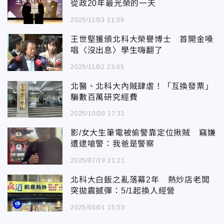
從政20年最光榮的一天
2025/11/03 21:09
王世堅獲頒北科大榮譽博士 首開金嗓
唱〈沒出息〉學生嗨翻了
2025/11/02 23:05
北醫、北科大內賊肆虐！「互換發票」
騙數百萬研究經費
2025/10/30 17:31
影/女大生筆電被偷警靠定位揪賊 竊嫌
遭逮嗆警：我爸是警察
2025/07/19 21:21
北科大白飯之亂落幕2年 熱炒店老闆
突拋震撼彈：5/1起換人經營
2025/05/01 15:53