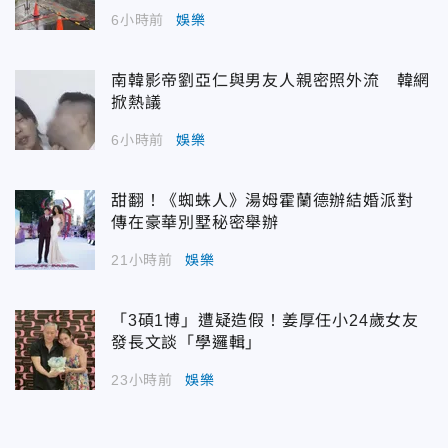
6小時前
娛樂
南韓影帝劉亞仁與男友人親密照外流 韓網
掀熱議
6小時前
娛樂
甜翻！《蜘蛛人》湯姆霍蘭德辦結婚派對
傳在豪華別墅秘密舉辦
21小時前
娛樂
「3碩1博」遭疑造假！姜厚任小24歲女友
發長文談「學邏輯」
23小時前
娛樂