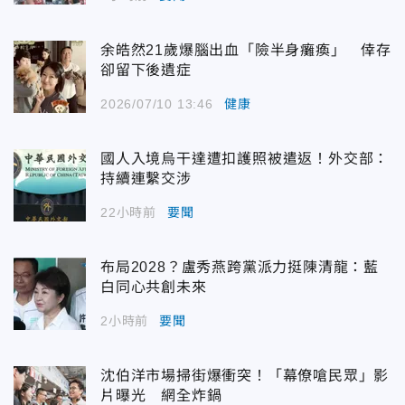
余皓然21歲爆腦出血「險半身癱瘓」 倖存
卻留下後遺症
2026/07/10 13:46
健康
國人入境烏干達遭扣護照被遣返！外交部：
持續連繫交涉
22小時前
要聞
布局2028？盧秀燕跨黨派力挺陳清龍：藍
白同心共創未來
2小時前
要聞
沈伯洋市場掃街爆衝突！「幕僚嗆民眾」影
片曝光 網全炸鍋