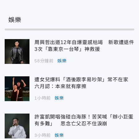
娛樂
周興哲出道12年自爆靈感枯竭 新歌遭退件
3次「靠東京一台琴」神救援
58分鐘前
娛樂
遭女兒爆料「酒後跟李易吵架」常不在家
六月認：本來就有摩擦
1小時前
娛樂
許富凱開唱強碰白海豚！苦笑喊「辦小巨蛋
有多難」 思念亡父忍不住淚崩
3小時前
娛樂