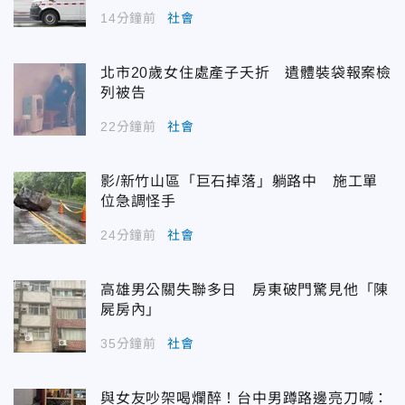
14分鐘前
社會
北市20歲女住處產子夭折 遺體裝袋報案檢
列被告
22分鐘前
社會
影/新竹山區「巨石掉落」躺路中 施工單
位急調怪手
24分鐘前
社會
高雄男公關失聯多日 房東破門驚見他「陳
屍房內」
35分鐘前
社會
與女友吵架喝爛醉！台中男蹲路邊亮刀喊：