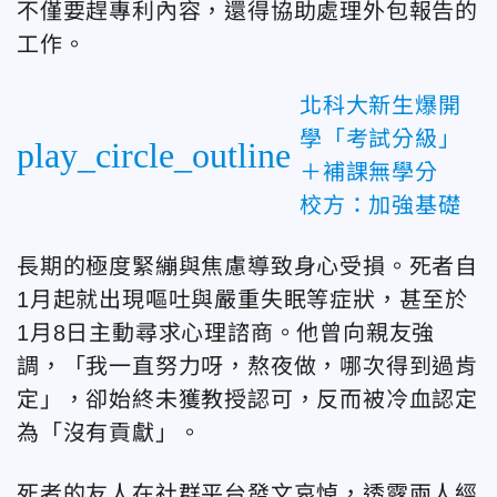
不僅要趕專利內容，還得協助處理外包報告的
工作。
北科大新生爆開
學「考試分級」
play_circle_outline
＋補課無學分
校方：加強基礎
長期的極度緊繃與焦慮導致身心受損。死者自
1月起就出現嘔吐與嚴重失眠等症狀，甚至於
1月8日主動尋求心理諮商。他曾向親友強
調，「我一直努力呀，熬夜做，哪次得到過肯
定」，卻始終未獲教授認可，反而被冷血認定
為「沒有貢獻」。
死者的友人在社群平台發文哀悼，透露兩人經