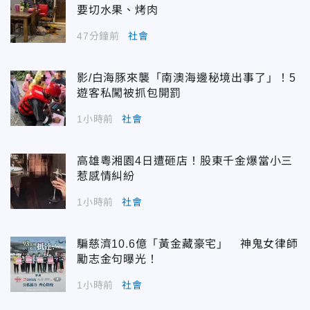
要切水果、烤肉
47分鐘前
社會
影/白海豚來襲「南澳海邊秘境出事了」！5
遊客私闖被抓包開罰
1小時前
社會
高雄粵湘園4日遭砸店！股東千金爆當小三
惹感情糾紛
1小時前
社會
騙慈濟10.6億「黃金藏豪宅」 神鬼女律師
勵志金句曝光！
1小時前
社會