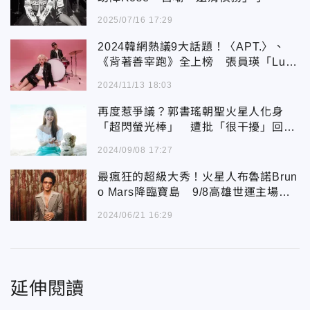
2025/07/16 17:29
2024韓網熱議9大話題！〈APT.〉、
《背著善宰跑》全上榜 張員瑛「Luck
y Vicky」心態引潮流
2024/11/13 18:03
再度惹爭議？郭書瑤朝聖火星人化身
「超閃螢光棒」 遭批「很干擾」回應
了
2024/09/08 17:27
最瘋狂的超級⼤秀！火星⼈布魯諾Brun
o Mars降臨寶島 9/8⾼雄世運主場館
開唱
2024/06/21 16:29
延伸閱讀