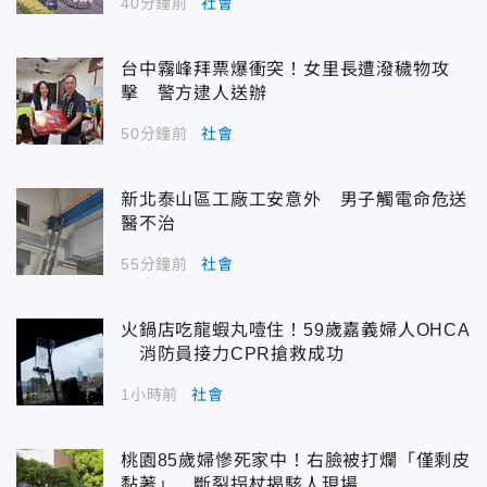
40分鐘前
社會
台中霧峰拜票爆衝突！女里長遭潑穢物攻
擊 警方逮人送辦
50分鐘前
社會
新北泰山區工廠工安意外 男子觸電命危送
醫不治
55分鐘前
社會
火鍋店吃龍蝦丸噎住！59歲嘉義婦人OHCA
消防員接力CPR搶救成功
1小時前
社會
桃園85歲婦慘死家中！右臉被打爛「僅剩皮
黏著」 斷裂拐杖揭駭人現場