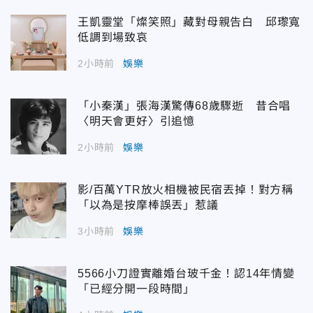
王凱靈堂「燦笑照」藏對母親告白 邱瓈寬
低調到場致哀
2小時前
娛樂
「小秦漢」張海漢驚傳68歲驟逝 昔合唱
〈明天會更好〉引追憶
2小時前
娛樂
影/百萬YTR放火相機被民宿丟掉！對方稱
「以為是按摩棒誤丟」惹議
3小時前
娛樂
5566小刀證實離婚台玻千金！認14年情變
「已經分開一段時間」