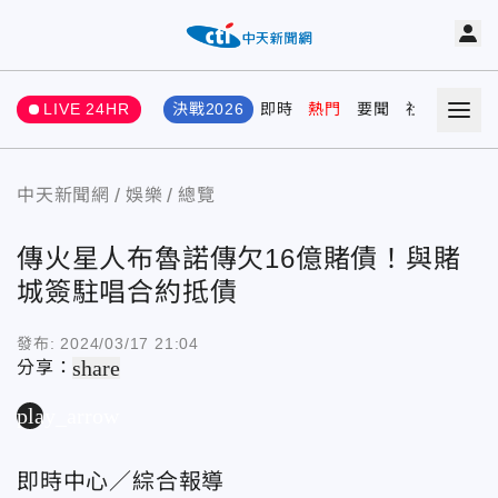
LIVE 24HR
決戰2026
即時
熱門
要聞
社會
娛樂
中天新聞網
娛樂
總覽
傳火星人布魯諾傳欠16億賭債！與賭
城簽駐唱合約抵債
發布:
2024/03/17 21:04
share
分享：
play_arrow
即時中心／綜合報導