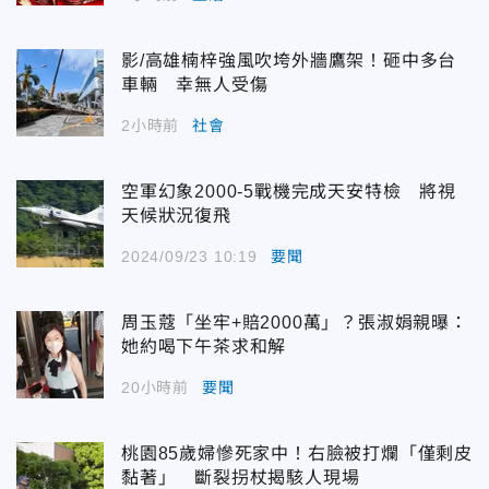
影/高雄楠梓強風吹垮外牆鷹架！砸中多台
車輛 幸無人受傷
2小時前
社會
空軍幻象2000-5戰機完成天安特檢 將視
天候狀況復飛
2024/09/23 10:19
要聞
周玉蔻「坐牢+賠2000萬」？張淑娟親曝：
她約喝下午茶求和解
20小時前
要聞
桃園85歲婦慘死家中！右臉被打爛「僅剩皮
黏著」 斷裂拐杖揭駭人現場