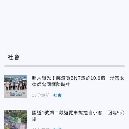
社會
照片曝光！慈濟買BNT遭詐10.6億 涉案女
律師曾同框陳時中
17分鐘前
社會
國道1號湖口段遊覽車擦撞自小客 回堵5公
里