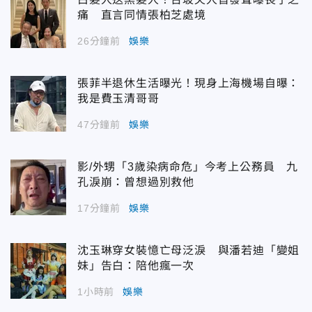
痛 直言同情張柏芝處境
26分鐘前
娛樂
張菲半退休生活曝光！現身上海機場自曝：
我是費玉清哥哥
47分鐘前
娛樂
影/外甥「3歲染病命危」今考上公務員 九
孔淚崩：曾想過別救他
17分鐘前
娛樂
沈玉琳穿女裝憶亡母泛淚 與潘若迪「變姐
妹」告白：陪他瘋一次
1小時前
娛樂