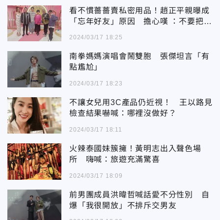
看不慣薔薔賣私密用品！趙正平親曝成
「忘年好友」原因 擔心嘆 ：不要把自
己搞low
2024/03/17 18:25
南拳媽媽演唱會鬧雙胞 張傑坦言「有
點尷尬」
2024/03/17 18:23
不讓女兒用3C產品仍近視！ 王以路見
檢查結果嚇喊：哪裡沒做好？
2024/03/17 18:11
火辣泰國妹簇擁！黃明志出入聲色場
所 嗨喊：旅遊充滿驚喜
2024/03/17 18:09
前男團成員洪暐哲喊話愛不分性別 自
爆「我很開放」不排斥交男友