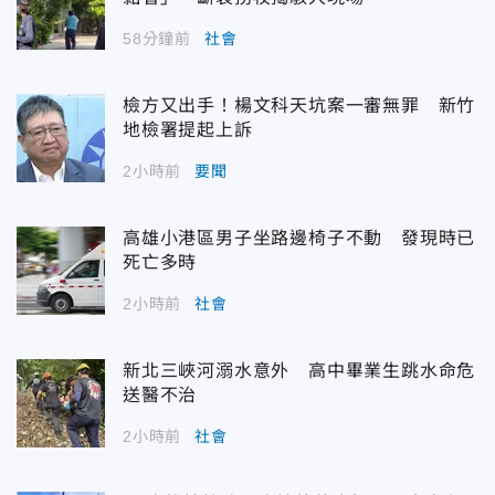
58分鐘前
社會
檢方又出手！楊文科天坑案一審無罪 新竹
地檢署提起上訴
2小時前
要聞
高雄小港區男子坐路邊椅子不動 發現時已
死亡多時
2小時前
社會
新北三峽河溺水意外 高中畢業生跳水命危
送醫不治
2小時前
社會