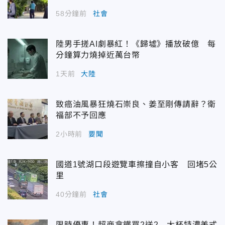
58分鐘前
社會
陸男手搓AI劇暴紅！《歸墟》播放破億 每
分鐘算力燒掉近萬台幣
1天前
大陸
致癌油風暴狂燒石崇良、姜至剛傳請辭？衛
福部不予回應
2小時前
要聞
國道1號湖口段遊覽車擦撞自小客 回堵5公
里
40分鐘前
社會
限時優惠！超商拿鐵買2送2 大杯特濃美式