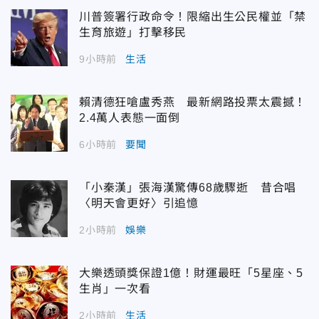
川普簽署行政命令！限縮出生公民權並「禁
生育旅遊」打擊移民
9小時前
生活
賴清德狂嗆盧秀燕 最新網路投票太震撼！
2.4萬人表態一面倒
6小時前
要聞
「小秦漢」張海漢驚傳68歲驟逝 昔合唱
〈明天會更好〉引追憶
2小時前
娛樂
大樂透頭獎保證1億！財運最旺「5星座、5
生肖」一次看
2小時前
生活