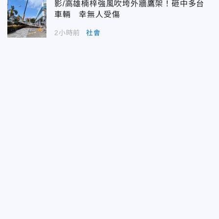
影/高雄楠梓強風吹垮外牆鷹架！砸中多台
車輛 幸無人受傷
2小時前
社會