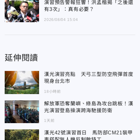
演習預告警報狂響！洪孟楷揭「之後還
有3次」：真有必要？
2026/08/04 15:04
延伸閱讀
漢光演習亮點 天弓三型防空飛彈首度
現身台北市
18小時前
解放軍恐奪蘭嶼、綠島為攻台跳板！漢
光演習登島操演跨海馳援防衛
1天前
漢光42號演習首日 馬防部CM21裝甲
車搭配無人機反制敵特工