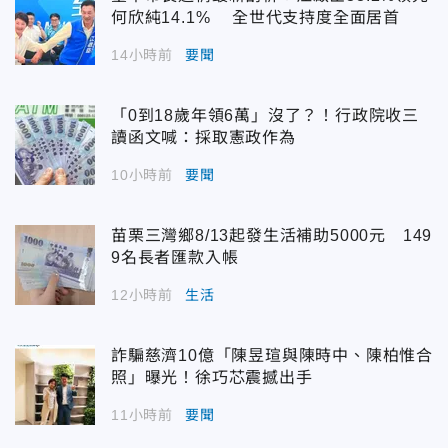
何欣純14.1% 全世代支持度全面居首
14小時前
要聞
「0到18歲年領6萬」沒了？！行政院收三
讀函文喊：採取憲政作為
10小時前
要聞
苗栗三灣鄉8/13起發生活補助5000元 149
9名長者匯款入帳
12小時前
生活
詐騙慈濟10億「陳昱瑄與陳時中、陳柏惟合
照」曝光！徐巧芯震撼出手
11小時前
要聞