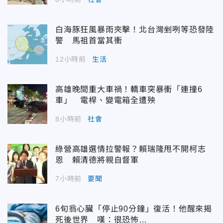
白海豚狂風暴雨夾擊！北台灣剉咧等恐發陸
警 馬祖首當其衝
12小時前
生活
高雄晚間重大車禍！轎車突暴衝「連撞6
車」 電桿、變電箱全遭殃
8小時前
社會
綠營高雄選情拉警報？賴瑞隆甩不開柯志
恩 賴清德將親自督軍
7小時前
要聞
6旬翁心臟「停止90分鐘」復活！他醒來揭
死後世界 嘆：很恐怖…