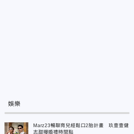
娛樂
Marz23暢聊育兒經鬆口2胎計畫 玖壹壹健
志甜曝婚禮時間點