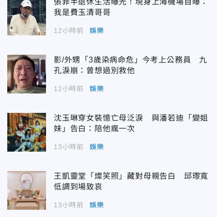
張菲半退休生活曝光！現身上海機場自曝：
我是費玉清哥哥
12小時前
娛樂
影/外甥「3歲染病命危」今考上公務員 九
孔淚崩：曾想過別救他
12小時前
娛樂
沈玉琳穿女裝憶亡母泛淚 與潘若迪「變姐
妹」告白：陪他瘋一次
13小時前
娛樂
王凱靈堂「燦笑照」藏對母親告白 邱瓈寬
低調到場致哀
13小時前
娛樂