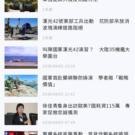
2天前
漢光42號東部工兵出動 花防部吊放消
波塊演練道路阻絕
2天前
叫陣國軍漢光42演習？ 大陸35機艦大
舉圍台
2026/08/05 10:04
國軍首赴蘭嶼聯防操演 學者揭「戰略
價值」
2026/08/03 11:42
徐佳青隻身出訪歐美7國耗資115萬 專
家促做忠誠儀測
2026/08/03 07:49
軍備系統高層異動 首見作戰系統將領