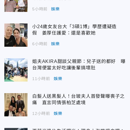
5小時前
娛樂
小24歲女友台大「3碩1博」學歷遭疑造
假 姜厚任護愛：還是喜歡她
6小時前
娛樂
姐夫AKIRA甜談父親節：兒子送的都好 曝
台灣便當太好吃讓後輩搞壞肚
11小時前
娛樂
白髮人送黑髮人！台玻夫人首發聲曝喪子之
痛 直言同情張柏芝處境
12小時前
娛樂