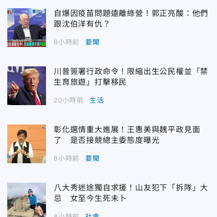
自爆因疫苗問題遠離綠營！郭正亮酸：他們
跟沈伯洋有仇？
8小時前
要聞
川普簽署行政命令！限縮出生公民權並「禁
生育旅遊」打擊移民
20小時前
生活
彰化選情重大進展！王惠美與魏平政見面
了 是否接競總主委態度曝光
8小時前
要聞
八大秀迷途獨自求援！山友犯下「拆隊」大
忌 女至今生死未卜
8小時前
社會