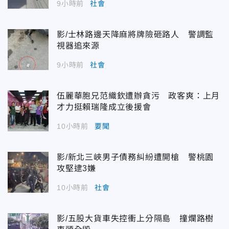
9小時前
社會
影/士林路邊天降麻將牌險砸路人 警調監
視器追來源
9小時前
社會
伍麗華胞兄范織欽遭辦貪污 政客爽：上月
才力挺賴瑞隆成立後援會
10小時前
要聞
影/新北三峽男子債務糾紛遭開槍 警桃園
攻堅逮3嫌
10小時前
社會
影/五股大貨車失控衝上分隔島 撞爛路樹