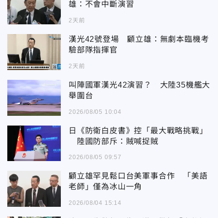
雄：不會中斷演習
2天前
漢光42號登場 顧立雄：無劇本臨機考
驗部隊指揮官
2天前
叫陣國軍漢光42演習？ 大陸35機艦大
舉圍台
2026/08/05 10:04
日《防衛白皮書》控「最大戰略挑戰」
陸國防部斥：賊喊捉賊
2026/08/05 09:57
顧立雄罕見鬆口台美軍事合作 「美語
老師」僅為冰山一角
2026/08/04 15:14