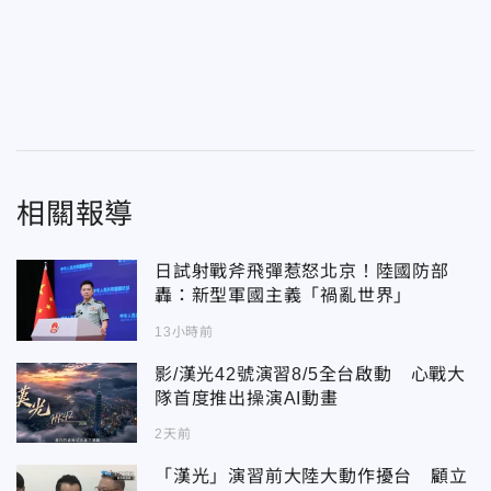
相關報導
日試射戰斧飛彈惹怒北京！陸國防部
轟：新型軍國主義「禍亂世界」
13小時前
影/漢光42號演習8/5全台啟動 心戰大
隊首度推出操演AI動畫
2天前
「漢光」演習前大陸大動作擾台 顧立