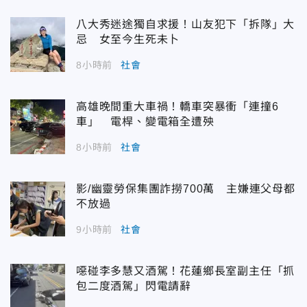
八大秀迷途獨自求援！山友犯下「拆隊」大
忌 女至今生死未卜
8小時前
社會
高雄晚間重大車禍！轎車突暴衝「連撞6
車」 電桿、變電箱全遭殃
8小時前
社會
影/幽靈勞保集團詐撈700萬 主嫌連父母都
不放過
9小時前
社會
噁碰李多慧又酒駕！花蓮鄉長室副主任「抓
包二度酒駕」閃電請辭