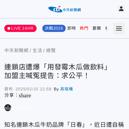
LIVE 24HR
決戰2026
即時
熱門
要聞
社會
娛樂
中天新聞網
生活
總覽
連鎖店遭爆「用發霉木瓜做飲料」
加盟主喊冤提告：求公平！
發布:
2025/02/15 22:58
By
高珞曦
share
分享：
play_arrow
知名連鎖木瓜牛奶品牌「日春」，近日遭自稱