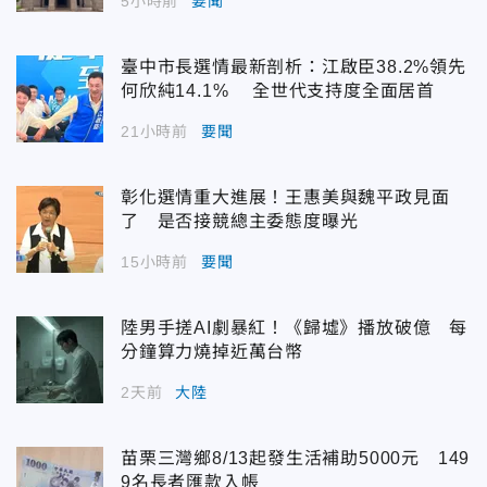
5小時前
要聞
臺中市長選情最新剖析：江啟臣38.2%領先
何欣純14.1% 全世代支持度全面居首
21小時前
要聞
彰化選情重大進展！王惠美與魏平政見面
了 是否接競總主委態度曝光
15小時前
要聞
陸男手搓AI劇暴紅！《歸墟》播放破億 每
分鐘算力燒掉近萬台幣
2天前
大陸
苗栗三灣鄉8/13起發生活補助5000元 149
9名長者匯款入帳