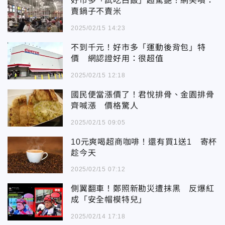
好市多「試吃白飯」超驚艷！網笑噴：
賣鍋子不賣米
2025/02/15 14:23
不到千元！好市多「運動後背包」特
價 網認證好用：很超值
2025/02/15 12:18
國民便當漲價了！君悅排骨、金園排骨
齊喊漲 價格驚人
2025/02/15 09:05
10元爽喝超商咖啡！還有買1送1 寄杯
趁今天
2025/02/15 07:12
側翼翻車！鄭照新勘災遭抹黑 反爆紅
成「安全帽模特兒」
2025/02/14 17:18