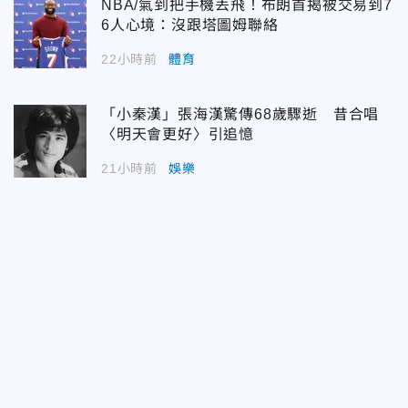
NBA/氣到把手機丟飛！布朗首揭被交易到7
6人心境：沒跟塔圖姆聯絡
22小時前
體育
「小秦漢」張海漢驚傳68歲驟逝 昔合唱
〈明天會更好〉引追憶
21小時前
娛樂