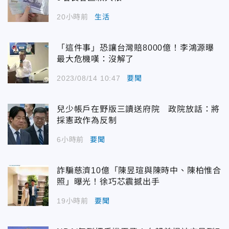
20小時前
生活
「這件事」恐讓台灣賠8000億！李鴻源曝
最大危機嘆：沒解了
2023/08/14 10:47
要聞
兒少帳戶在野版三讀送府院 政院放話：將
採憲政作為反制
6小時前
要聞
詐騙慈濟10億「陳昱瑄與陳時中、陳柏惟合
照」曝光！徐巧芯震撼出手
19小時前
要聞