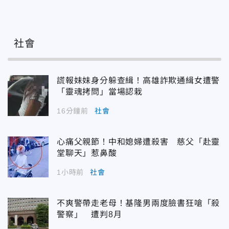
社會
謊報妹妹身分躲查緝！高雄詐欺通緝女遭警
「靈魂拷問」當場認栽
16分鐘前
社會
心痛父親節！中和媳婦遭殺害 慈父「赴靈
堂聊天」惹鼻酸
1小時前
社會
不爽警帶走老母！基隆男兩度臉書狂嗆「殺
警察」 遭判8月