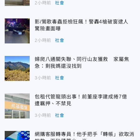
2小時前
社會
影/鶯歌毒蟲拒檢狂飆！警轟4槍破窗逮人
驚險畫面曝
2小時前
社會
婦爬八通關失聯、同行山友獲救 家屬焦
急：剩我媽還沒找到
3小時前
社會
包租代管龍頭出事！前董座李建成捲7億
遭羈押、不禁見
3小時前
社會
網購客服轉專員！他手把手「轉帳」欲取消