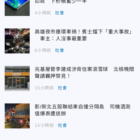
扣款 下秒積蓄少一半
4小時前
社會
高雄夜市連環車禍！賓士擋下「重大事故」
車主：人沒事最重要
6小時前
社會
兆基屋管李建成涉背信案滾雪球 北檢晚間
聲請羈押禁見！
15小時前
社會
影/新北五股聯結車自撞分隔島 司機酒測
值爆表遭送辦
15小時前
社會