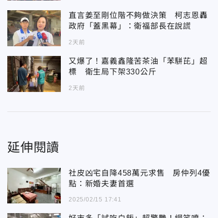
直言姜至剛位階不夠做決策 柯志恩轟
政府「蓋黑幕」：衛福部長在說謊
2天前
又爆了！嘉義鑫隆苦茶油「苯駢芘」超
標 衛生局下架330公斤
2天前
延伸閱讀
社皮凶宅自降458萬元求售 房仲列4優
點：新婚夫妻首選
2025/02/15 17:41