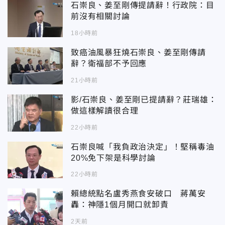
石崇良、姜至剛傳提請辭！行政院：目
前沒有相關討論
18小時前
致癌油風暴狂燒石崇良、姜至剛傳請
辭？衛福部不予回應
21小時前
影/石崇良、姜至剛已提請辭？莊瑞雄：
做這樣解讀很合理
22小時前
石崇良喊「我負政治決定」！堅稱毒油
20%免下架是科學討論
22小時前
賴總統點名盧秀燕食安破口 蔣萬安
轟：神隱1個月開口就卸責
2天前