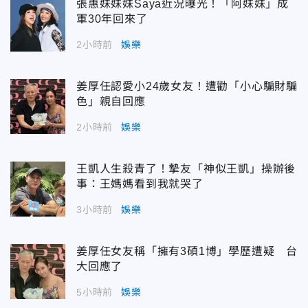
張惠妹妹妹Saya近況曝光！「阿妹妹」成
軍30年回來了
2小時前
娛樂
姜厚任認愛小24歲女友！遭勸「小心騙財騙
色」親自回應
2小時前
娛樂
王凱人生殺青了！摯友「神似王凱」操辦後
事：王媽媽看到我就哭了
3小時前
娛樂
姜厚任女友稱「擁有3碩1博」學歷遭疑 台
大回應了
5小時前
娛樂