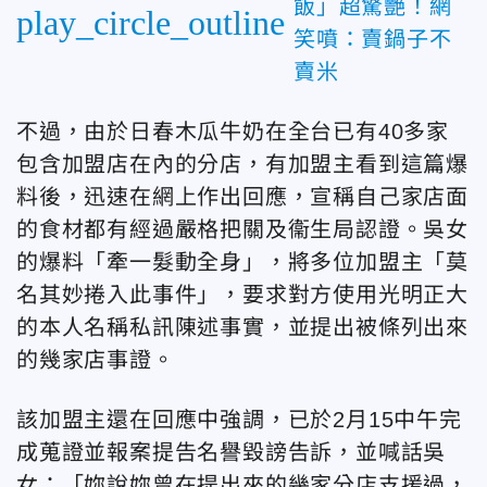
飯」超驚艷！網
play_circle_outline
笑噴：賣鍋子不
賣米
不過，由於日春木瓜牛奶在全台已有40多家
包含加盟店在內的分店，有加盟主看到這篇爆
料後，迅速在網上作出回應，宣稱自己家店面
的食材都有經過嚴格把關及衞生局認證。吳女
的爆料「牽一髮動全身」，將多位加盟主「莫
名其妙捲入此事件」，要求對方使用光明正大
的本人名稱私訊陳述事實，並提出被條列出來
的幾家店事證。
該加盟主還在回應中強調，已於2月15中午完
成蒐證並報案提告名譽毀謗告訴，並喊話吳
女：「妳說妳曾在提出來的幾家分店支援過，