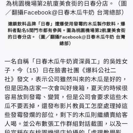
連鎖飲料品牌「日春」遭爆使用發霉的木瓜製作飲料，爆
料者點名5間門市都有參與。圖為桃園機場第2航廈美食街
的日春分店。（圖／
翻攝Facebook@日春木瓜牛奶 台灣
總部
）
一名自稱「日春木瓜牛奶資深員工」的吳姓女
子，今（15）日在臉書社團《爆料公社二
社》發文，表示公司雖然叫來的木瓜是好的，
但是因為店家一次會叫好幾箱，夏天的時候很
容易放到發霉、變質，但是公司會要求這些木
瓜不要丟掉，還發布影片教員工怎麼處理掉這
些發霉發爛的部位，剩下的木瓜則繼續賣給客
人喝。並公布數張工作群組對話截圖，以及一
段宣稱在在桃園機場店拍攝的「處理教學影