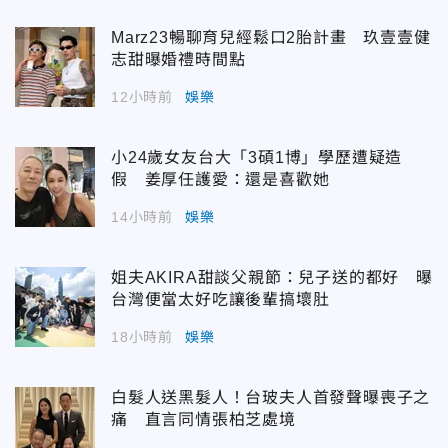
Marz23暢聊育兒經鬆口2胎計畫 玖壹壹健
志甜曝婚禮時間點
12小時前
娛樂
小24歲女友台大「3碩1博」學歷遭疑造
假 姜厚任護愛：還是喜歡她
14小時前
娛樂
姐夫AKIRA甜談父親節：兒子送的都好 曝
台灣便當太好吃讓後輩搞壞肚
18小時前
娛樂
白髮人送黑髮人！台玻夫人首發聲曝喪子之
痛 直言同情張柏芝處境