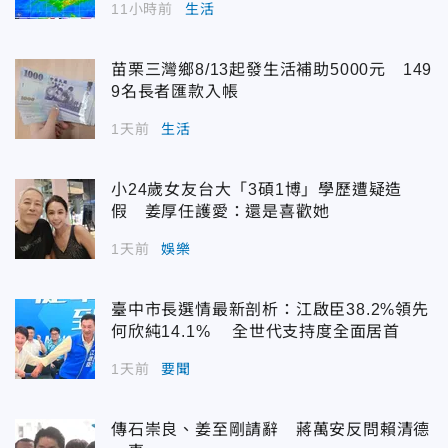
11小時前
生活
苗栗三灣鄉8/13起發生活補助5000元 149
9名長者匯款入帳
1天前
生活
小24歲女友台大「3碩1博」學歷遭疑造
假 姜厚任護愛：還是喜歡她
1天前
娛樂
臺中市長選情最新剖析：江啟臣38.2%領先
何欣純14.1% 全世代支持度全面居首
1天前
要聞
傳石崇良、姜至剛請辭 蔣萬安反問賴清德