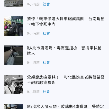
8小時前
社會
驚悚！轎車慘遭大貨車碾成鐵餅 台南駕駛
卡輪下慘死車內
9小時前
社會
影/北市男酒駕、毒駕還拒檢 警攔車拔槍
逮人
9小時前
社會
父親節悲痛噩耗！ 彰化民進黨老將蔡裕昌
不敵肺腺癌驟逝
9小時前
社會
影/淡水天降石頭、玻璃瓶4車遭砸 警鎖定