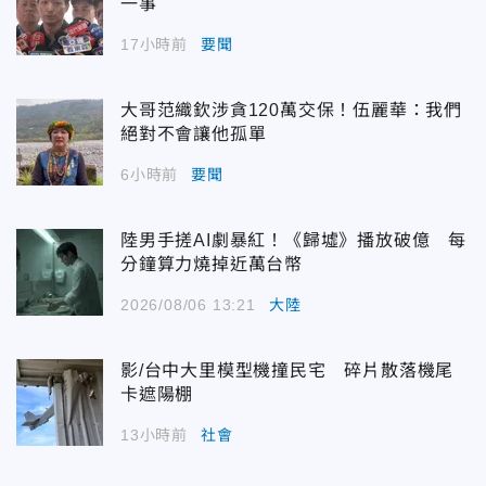
一事
17小時前
要聞
大哥范織欽涉貪120萬交保！伍麗華：我們
絕對不會讓他孤單
6小時前
要聞
陸男手搓AI劇暴紅！《歸墟》播放破億 每
分鐘算力燒掉近萬台幣
2026/08/06 13:21
大陸
影/台中大里模型機撞民宅 碎片散落機尾
卡遮陽棚
13小時前
社會