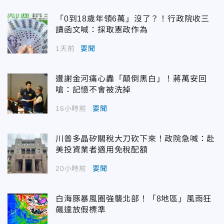
「0到18歲年領6萬」沒了？！行政院收三
讀函文喊：採取憲政作為
1天前
要聞
遭謝金河痛心轟「顛倒黑白」！蔣萬安回
嗆：記憶不會被洗掉
16小時前
要聞
川普多晶矽關稅大刀砍下來！政院急喊：赴
美投資業者適用免稅配額
20小時前
要聞
白海豚暴風圈強襲北部！「8地區」風雨狂
飆達放假標準