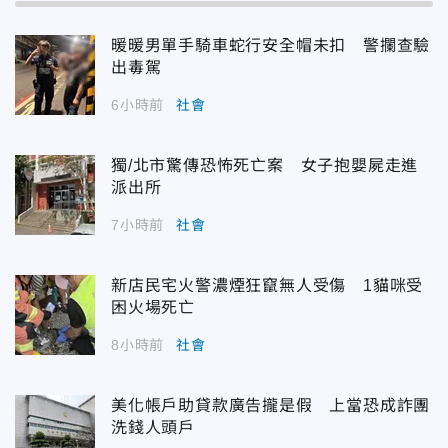
暖暖男單手騎車蛇行安全帽未扣 警攔查驗
出毒駕
6小時前
社會
獨/北市驚傳恐怖死亡案 女子抱嬰屍走進
派出所
7小時前
社會
新店民宅火警濃煙狂竄無人受傷 1貓咪受
困火場死亡
8小時前
社會
美化帳戶助貸款廣告攏是假 上當恐成詐團
洗錢人頭戶