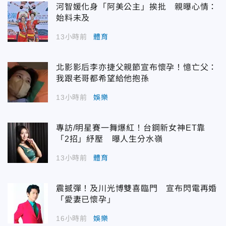
河智媛化身「阿美公主」挨批 親曝心情：
始料未及
13小時前
體育
北影影后李亦捷父親節宣布懷孕！憶亡父：
我跟老哥都希望給他抱孫
13小時前
娛樂
專訪/明星賽一舞爆紅！台鋼新女神ET靠
「2招」紓壓 曝人生分水嶺
13小時前
體育
震撼彈！及川光博雙喜臨門 宣布閃電再婚
「愛妻已懷孕」
16小時前
娛樂