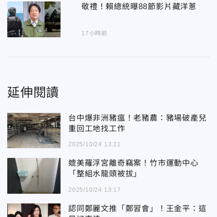
敬禮！賴總統曝88節影片藏洋蔥
17小時前
延伸閱讀
台中爆非洲豬瘟！老豬農：豬場破產兒
重回工地找工作
2025/10/24 13:21
媲美羅浮宮離奇竊案！竹市運動中心
「整組水龍頭被拔」
2025/10/24 13:17
認同鄭麗文推「鄭習會」！王金平：這