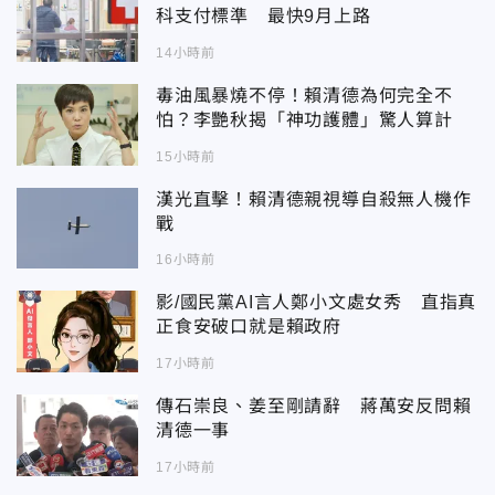
科支付標準 最快9月上路
14小時前
毒油風暴燒不停！賴清德為何完全不
怕？李艷秋揭「神功護體」驚人算計
15小時前
漢光直擊！賴清德親視導自殺無人機作
戰
16小時前
影/國民黨AI言人鄭小文處女秀 直指真
正食安破口就是賴政府
17小時前
傳石崇良、姜至剛請辭 蔣萬安反問賴
清德一事
17小時前