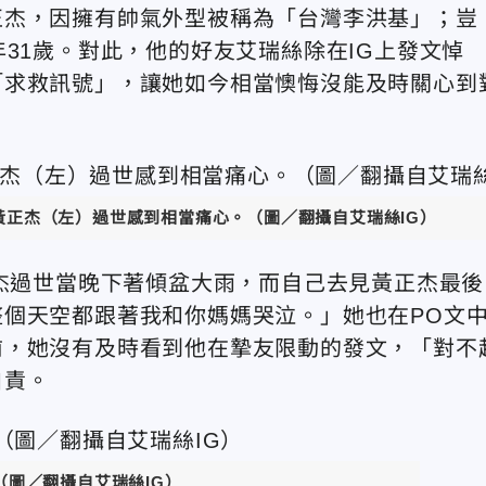
正杰，因擁有帥氣外型被稱為「台灣李洪基」；豈
31歲。對此，他的好友艾瑞絲除在IG上發文悼
「求救訊號」，讓她如今相當懊悔沒能及時關心到
黃正杰（左）過世感到相當痛心。（圖／翻攝自艾瑞絲IG）
正杰過世當晚下著傾盆大雨，而自己去見黃正杰最後
整個天空都跟著我和你媽媽哭泣。
」她也在PO文中
前，她沒有及時看到他
在摯友限動的發文，「
對不
自責。
（圖／翻攝自艾瑞絲IG）