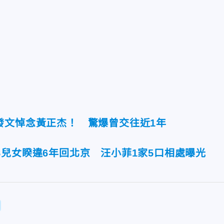
發文悼念黃正杰！ 驚爆曾交往近1年
兒女睽違6年回北京 汪小菲1家5口相處曝光