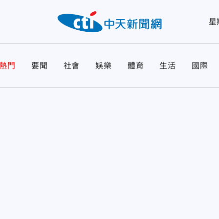
星
熱門
要聞
社會
娛樂
體育
生活
國際