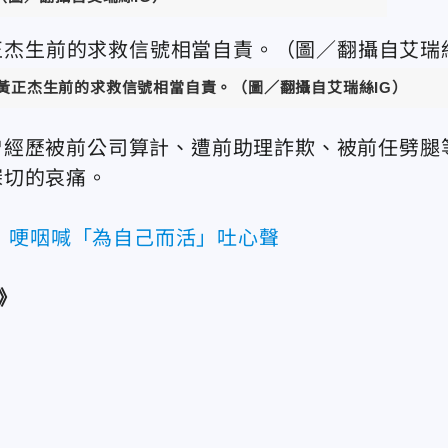
黃正杰生前的求救信號相當自責。（圖／翻攝自艾瑞絲IG）
曾經歷被前公司算計、遭前助理詐欺、被前任劈腿
深切的哀痛。
！哽咽喊「為自己而活」吐心聲
》