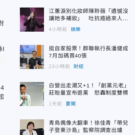
江蕙淚別化妝師陳聆薇「遺憾沒
讓她多補妝」 吐抗癌過來人心
對
聲
4小時前
娛樂
挺自家股票！群聯執行長潘健成
7月加碼買40張
23小時前
財經
白營出走潮又+1！「創黨元老」
4
莊貽量宣布退黨 怒轟制度雙標
起
1天前
要聞
青鳥偶像大翻車！徐佳青「帶兒
子登東沙島」監察院調查出爐