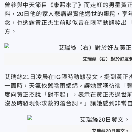
曾參與中天節目
《康熙來了》而走紅的男星黃
料
，
20日他的家人悲痛證實他過世的噩耗，享年
念，也透露黃正杰生前疑似曾在限時動態發出
方。
艾瑞絲（右）對於好友
艾瑞絲21日凌晨在IG限時動態發文，提到黃
一面時，天氣依舊陰雨綿綿
，讓她感嘆彷彿「
度向黃正杰說
「對不起」，表示在黃正杰過世
沒及時發現你求救的潛台詞。」讓她感到非常
艾瑞絲20日發文。