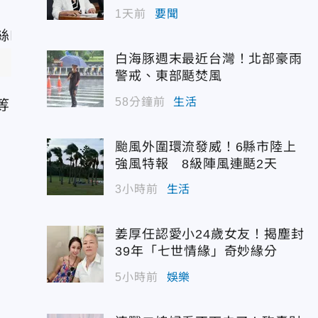
1天前
要聞
白海豚週末最近台灣！北部豪雨
警戒、東部颳焚風
58分鐘前
生活
等
颱風外圍環流發威！6縣市陸上
強風特報 8級陣風連颳2天
3小時前
生活
姜厚任認愛小24歲女友！揭塵封
39年「七世情緣」奇妙緣分
5小時前
娛樂