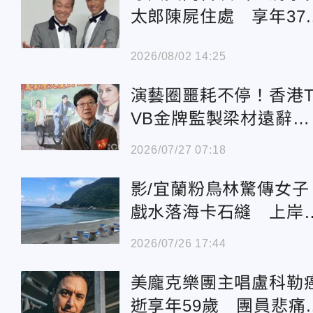
太郎陳屍住處 享年37
歲 經紀公司證實了
2026/08/02 14:25
演藝圈噩耗不停！香港
VB金牌監製梁材遠辭
世、享壽75歲
2026/07/27 07:18
影/宜蘭粉鳥林驚傳女子
戲水落海卡石縫 上岸
冰冷遺體
2026/07/26 17:44
美龐克樂團主唱盧科勒
逝享年59歲 團員悲痛