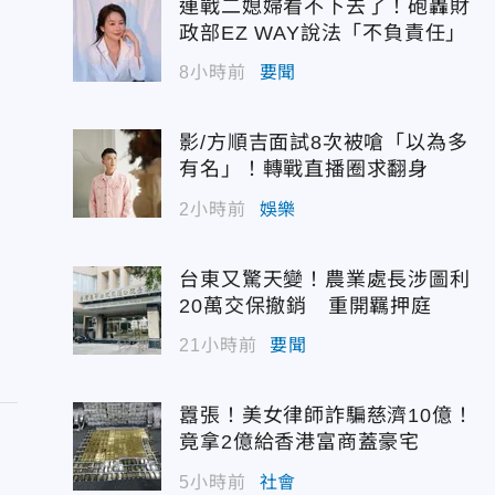
連戰二媳婦看不下去了！砲轟財
政部EZ WAY說法「不負責任」
8小時前
要聞
影/方順吉面試8次被嗆「以為多
有名」！轉戰直播圈求翻身
2小時前
娛樂
台東又驚天變！農業處長涉圖利
20萬交保撤銷 重開羈押庭
21小時前
要聞
囂張！美女律師詐騙慈濟10億！
竟拿2億給香港富商蓋豪宅
5小時前
社會