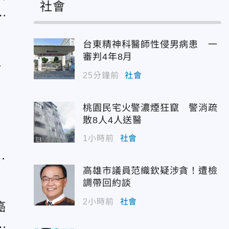
社會
台東精神科醫師性侵男病患 一
審判4年8月
T
25分鐘前
社會
桃園民宅火警濃煙狂竄 警消疏
散8人4人送醫
1小時前
社會
成
高雄市議員范織欽疑涉貪！遭檢
調帶回約談
2小時前
社會
癌
發