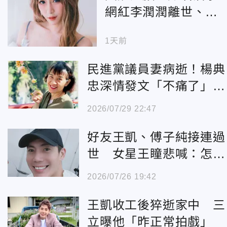
網紅李潤潤離世、母
悲慟證實
1天前
民進黨議員妻病逝！楊典
忠深情發文「不痛了」不
分藍綠致哀
2026/07/29 22:47
好友王凱、傅子純接連過
世 女星王瞳悲喊：怎麼
這樣！
2026/07/26 19:42
王凱收工後猝逝家中 三
立曝他「昨正常拍戲」