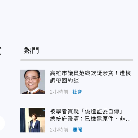
後
熱門
高雄市議員范織欽疑涉貪！遭檢
調帶回約談
2小時前
社會
被學者質疑「偽造監委自傳」
總統府澄清：已檢還原件、非府
方提供
2小時前
要聞