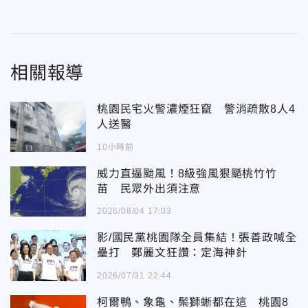
相關報導
桃園民宅火警濃煙狂竄 警消疏散8人4
人送醫
10小時前
威力直逼颱風！8級強風狠颳桃竹竹
苗 民眾外出須注意
2026/08/04 17:03
影/國民黨桃園隊全員集結！張善政喊全
壘打 鄭麗文狂讚：定海神針
2026/07/31 22:44
柯爾鴨、象龜、鬃獅蜥都在這 桃園8