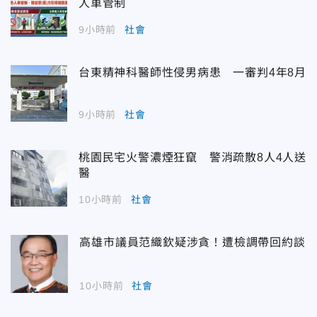
人車管制
9小時前
社會
台東精神科醫師性侵男病患 一審判4年8月
9小時前
社會
桃園民宅火警濃煙狂竄 警消疏散8人4人送
醫
10小時前
社會
高雄市議員范織欽疑涉貪！遭檢調帶回約談
10小時前
社會