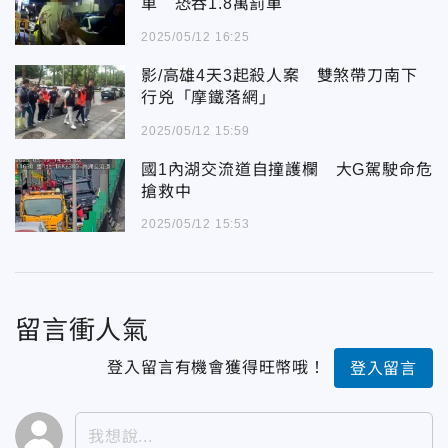
車 恐吞1.8萬罰單
2025/05/12 16:25
影/高雄4天3起殺人案 雙煞帶刀南下
行兇「摩鐵落網」
2025/05/12 15:59
國1內湖交流道自撞護欄 大G駕駛命危
搶救中
2025/05/12 15:53
留言衝人氣
登入留言有機會獲得旺幣哦！
登入留言