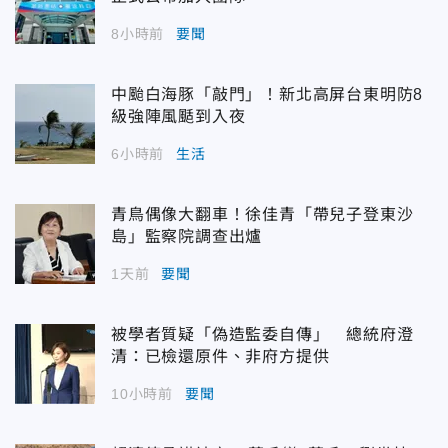
8小時前
要聞
中颱白海豚「敲門」！新北高屏台東明防8
級強陣風颳到入夜
6小時前
生活
青鳥偶像大翻車！徐佳青「帶兒子登東沙
島」監察院調查出爐
1天前
要聞
被學者質疑「偽造監委自傳」 總統府澄
清：已檢還原件、非府方提供
10小時前
要聞