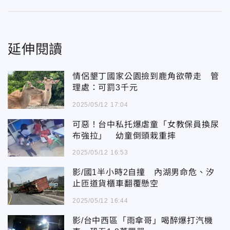
延伸閱讀
情侶墾丁國家公園撿到鹿角欲帶走 管
理處：可罰3千元
2025/05/12 17:04
可惡！台中私托爆虐童「女教保員換尿
布強拉」 幼童倒頭栽重摔
2025/05/12 16:53
影/國1半小時2自撞 內湖男命危、汐
止匝道貨櫃車翻覆懸空
2025/05/12 16:44
影/台中西區「雨傘哥」喝醉爆打汽機