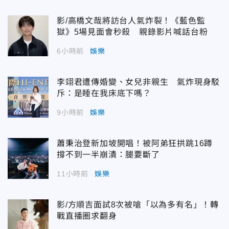
影/高橋文哉將訪台人氣炸裂！《藍色監
獄》5場見面會秒殺 親錄影片喊話台粉
6小時前
娛樂
李翊君遭傳婚變、女兒非親生 氣炸現身駁
斥：是睡在我床底下嗎？
9小時前
娛樂
蕭秉治登新加坡開唱！被阿弟狂拱跳16蹲
撐不到一半崩潰：腿要斷了
11小時前
娛樂
影/方順吉面試8次被嗆「以為多有名」！轉
戰直播圈求翻身