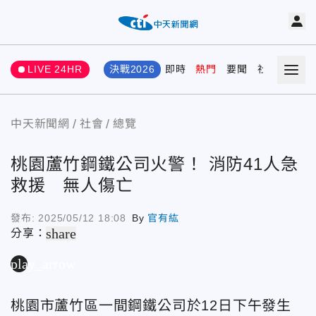
LIVE 24HR
決戰2026
即時
熱門
要聞
社會
娛樂
中天新聞網
社會
總覽
桃園蘆竹鋼鐵公司火警！ 消防41人急
救援 無人傷亡
發布:
2025/05/12 18:08
By
官有紘
share
分享：
play_arrow
桃園市蘆竹區一間鋼鐵公司於12日下午發生