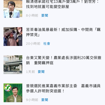
賴清德承諾社宅13萬戶變3萬戶！劉世芳：
找到地就蓋可能變空餘屋
8小時前
要聞
苦茶毒油風暴最新！威加採購、中間商「羈
押禁見」
20小時前
社會
台東又驚天變！農業處長涉圖利20萬交保撤
銷 重開羈押庭
1天前
要聞
曾競選民進黨嘉義市黨部主委 嘉義市議員
參選人許明對突退選！
9小時前
要聞