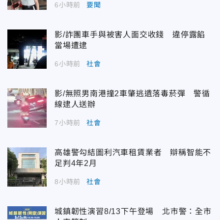
6小時前
要聞
影/詐團車手與被害人面交收錢 違停露餡
當場遭逮
6小時前
社會
影/無照男南港撞2車肇逃遺落毒菸彈 警循
線逮人送辦
7小時前
社會
高雄警勾結圖利汽車租賃業者 辯稱智能不
足判4年2月
8小時前
社會
城鎮韌性演習8/13下午登場 北市警：全市