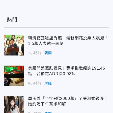
熱門
賴清德狂嗆盧秀燕 最新網路投票太震撼！
1.5萬人表態一面倒
7小時前
要聞
美股開盤漲跌互見！費半指數飆逾191.46
點 台積電ADR漲0.93%
6小時前
財經
周玉蔻「坐牢+賠2000萬」？張淑娟親曝：
她約喝下午茶求和解