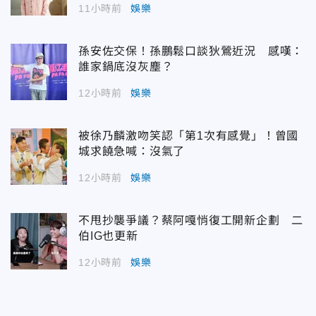
11小時前
娛樂
孫安佐交保！孫鵬鬆口談狄鶯近況 感嘆：
誰家鍋底沒灰塵？
12小時前
娛樂
被徐乃麟激吻笑認「第1次有感覺」！曾國
城求饒急喊：沒氣了
12小時前
娛樂
不甩抄襲爭議？蔡阿嘎悄復工開新企劃 二
伯IG也更新
12小時前
娛樂