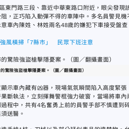
東區東門路三段、靠近中華東路口附近，眼尖發現
受阻，正巧陷入動彈不得的車陣中。多名員警見機
意車內陳姓、林姓兩名48歲的嫌犯下車接受盤查
級強風橫掃「7縣市」 民眾下班注意
市的驚險強盜槍擊隱憂案。（圖／翻攝畫面）
資顯示車內藏有凶器，現場氣氛瞬間陷入高度緊張
警果斷執法，立刻揮舞警棍強力破窗，當場將車內
過程中，共有4名奮勇上前的員警手部不慎遭到
無須送醫。