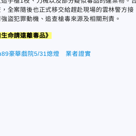
造手槍1枝、刀械以及部分疑似毒品的違禁物。
查，全案隨後也正式移交給趕赴現場的雲林警方接
清強盜犯罪動機、追查槍毒來源及相關刑責。
惜生命請遠離毒品》
89豪華戲院5/31熄燈 業者證實