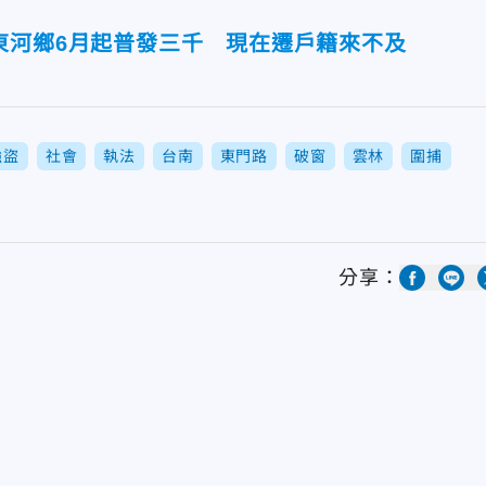
東河鄉6月起普發三千 現在遷戶籍來不及
強盜
社會
執法
台南
東門路
破窗
雲林
圍捕
分享：