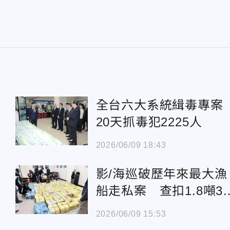
全台六大系統緝毒專
20天抓毒犯2225人
2026/06/09 18:43
影/海巡破歷年來最大漁
船走私案 查扣1.8噸3
億毒品
2026/06/09 15:53