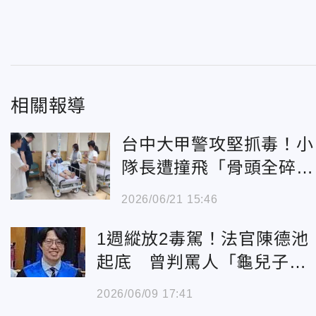
相關報導
台中大甲警攻堅抓毒！小
隊長遭撞飛「骨頭全碎」
仍死命壓制
2026/06/21 15:46
1週縱放2毒駕！法官陳德池
起底 曾判罵人「龜兒子」
無罪
2026/06/09 17:41