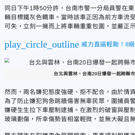
同日下午1時50分許，台南市警一分局員警在
輛目標鐵灰色轎車。當時該車正因為前方車流
可失，立刻一擁而上將車輛重重包圍，並嚴正示
play_circle_outline
威力直逼輕颱！8
台北與雲林、台南20日爆發一起跨縣
然而，兩名嫌犯態度強硬、拒不配合，由於情
為了防止嫌犯狗急跳牆傷害無辜民眾，圍捕員
嫌硬生生拉下車壓制逮捕。在激烈的破窗與壓制
玻璃劃傷，所幸傷勢皆相當輕微，並無大礙且