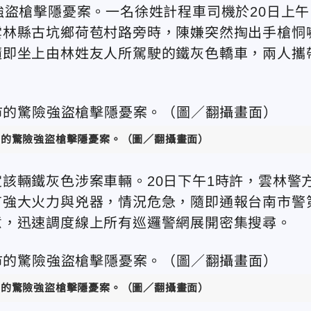
強盜槍擊隱憂案。一名徐姓計程車司機於20日上午
雲林縣古坑鄉荷苞村路旁時，陳嫌突然掏出手槍恫
隨即坐上由林姓友人所駕駛的鐵灰色轎車，兩人攜
市的驚險強盜槍擊隱憂案。（圖／翻攝畫面）
該輛鐵灰色涉案車輛。20日下午1時許，雲林警
有強大火力與兇器，情況危急，隨即通報台南市警
意，迅速調度線上所有巡邏警網展開密集搜尋。
市的驚險強盜槍擊隱憂案。（圖／翻攝畫面）