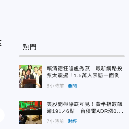
警
熱門
賴清德狂嗆盧秀燕 最新網路投
票太震撼！1.5萬人表態一面倒
8小時前
要聞
美股開盤漲跌互見！費半指數飆
逾191.46點 台積電ADR漲0.9
3%
7小時前
財經