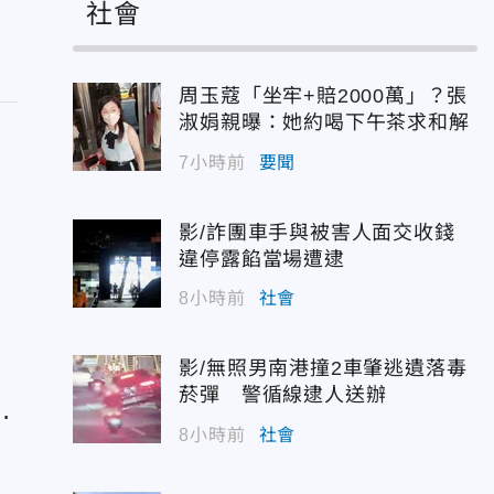
社會
周玉蔻「坐牢+賠2000萬」？張
淑娟親曝：她約喝下午茶求和解
7小時前
要聞
案
影/詐團車手與被害人面交收錢
違停露餡當場遭逮
8小時前
社會
影/無照男南港撞2車肇逃遺落毒
菸彈 警循線逮人送辦
0
8小時前
社會