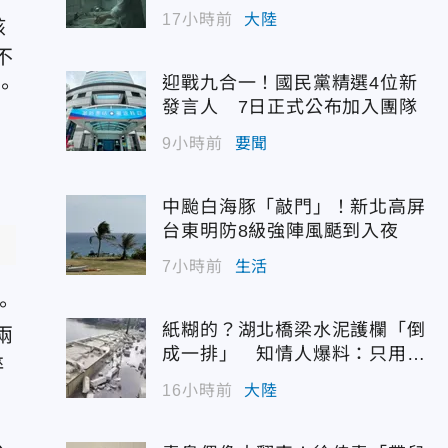
幣
17小時前
大陸
該
不
迎戰九合一！國民黨精選4位新
。
發言人 7日正式公布加入團隊
9小時前
要聞
中颱白海豚「敲門」！新北高屏
台東明防8級強陣風颳到入夜
7小時前
生活
。
紙糊的？湖北橋梁水泥護欄「倒
兩
成一排」 知情人爆料：只用膠
碎
水黏
16小時前
大陸