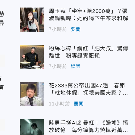
周玉蔻「坐牢+賠2000萬」？張
嚇
淑娟親曝：她約喝下午茶求和解
帶
7小時前
要聞
粉絲心碎！網紅「肥大叔」驚傳
離世 粉專證實噩耗
7小時前
娛樂
方
花2383萬公帑出國47趟 春節
第
「就地休假」探親美國夫家？徐
佳青回應了
11小時前
要聞
陸男手搓AI劇暴紅！《歸墟》播
放破億 每分鐘算力燒掉近萬台