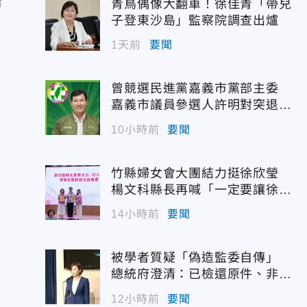
台
青鳥偶像大翻車！徐佳青「帶兒
子登東沙島」監察院調查出爐
1天前
要聞
曾競選民進黨嘉義市黨部主委
嘉義市議員參選人許明對突退
選！
10小時前
要聞
竹縣婦女會大團結力挺徐欣瑩
楊文科縣長再喊「一定要讓徐欣
瑩當選」
14小時前
要聞
被學者質疑「偽造監委自傳」
總統府澄清：已檢還原件、非府
方提供
12小時前
要聞