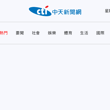
星
熱門
要聞
社會
娛樂
體育
生活
國際