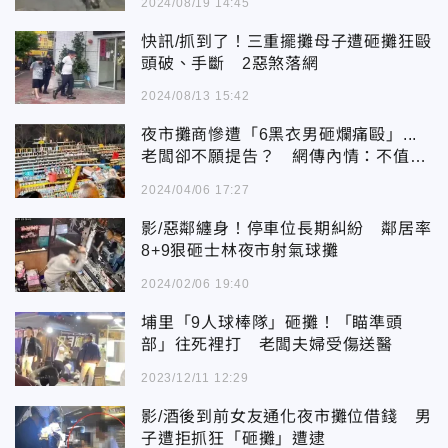
2024/08/19 14:45
快訊/抓到了！三重擺攤母子遭砸攤狂毆
頭破、手斷 2惡煞落網
2024/08/13 15:42
夜市攤商慘遭「6黑衣男砸爛痛毆」...
老闆卻不願提告？ 網傳內情：不值得
同情
2024/04/06 17:27
影/惡鄰纏身！停車位長期糾紛 鄰居率
8+9狠砸士林夜市射氣球攤
2024/02/06 19:40
埔里「9人球棒隊」砸攤！「瞄準頭
部」往死裡打 老闆夫婦受傷送醫
2023/12/11 12:29
影/酒後到前女友通化夜市攤位借錢 男
子遭拒抓狂「砸攤」遭逮