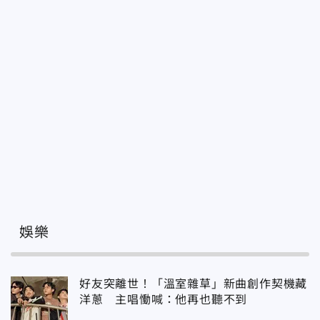
娛樂
好友突離世！「溫室雜草」新曲創作契機藏
洋蔥 主唱慟喊：他再也聽不到