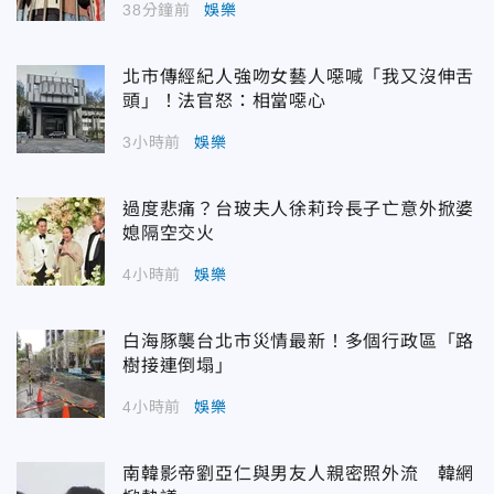
38分鐘前
娛樂
北市傳經紀人強吻女藝人噁喊「我又沒伸舌
頭」！法官怒：相當噁心
3小時前
娛樂
過度悲痛？台玻夫人徐莉玲長子亡意外掀婆
媳隔空交火
4小時前
娛樂
白海豚襲台北市災情最新！多個行政區「路
樹接連倒塌」
4小時前
娛樂
南韓影帝劉亞仁與男友人親密照外流 韓網