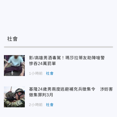
社會
影/高雄男酒毒駕！瑪莎拉蒂友助陣嗆警
慘吞24萬罰單
1小時前
社會
基隆24歲男兩度逃避補充兵徵集令 涉妨害
徵集罪判3月
2小時前
社會