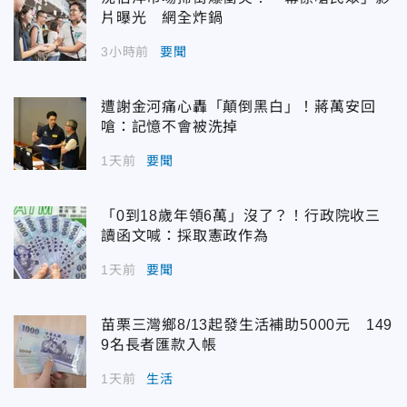
片曝光 網全炸鍋
3小時前
要聞
遭謝金河痛心轟「顛倒黑白」！蔣萬安回
嗆：記憶不會被洗掉
1天前
要聞
「0到18歲年領6萬」沒了？！行政院收三
讀函文喊：採取憲政作為
1天前
要聞
苗栗三灣鄉8/13起發生活補助5000元 149
9名長者匯款入帳
1天前
生活