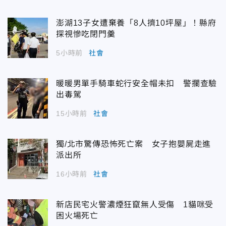
澎湖13子女遭棄養「8人擠10坪屋」！縣府
探視慘吃閉門羹
5小時前
社會
暖暖男單手騎車蛇行安全帽未扣 警攔查驗
出毒駕
15小時前
社會
獨/北市驚傳恐怖死亡案 女子抱嬰屍走進
派出所
16小時前
社會
新店民宅火警濃煙狂竄無人受傷 1貓咪受
困火場死亡