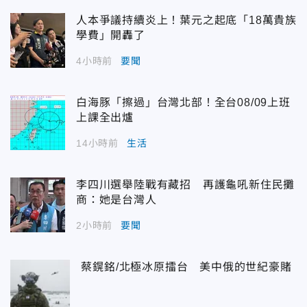
人本爭議持續炎上！葉元之起底「18萬貴族
學費」開轟了
4小時前
要聞
白海豚「擦過」台灣北部！全台08/09上班
上課全出爐
14小時前
生活
李四川選舉陸戰有藏招 再護龜吼新住民攤
商：她是台灣人
2小時前
要聞
蔡鎤銘/北極冰原擂台 美中俄的世紀豪賭