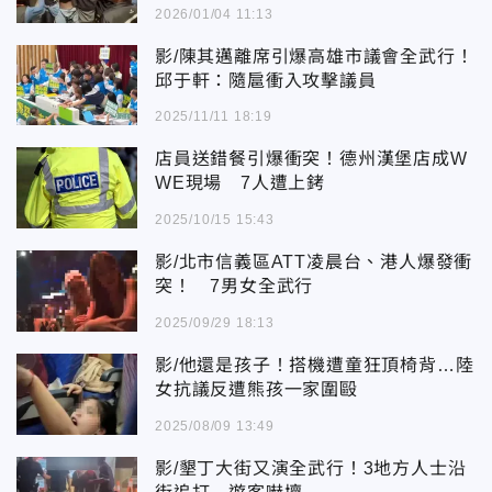
2026/01/04 11:13
影/陳其邁離席引爆高雄市議會全武行！
邱于軒：隨扈衝入攻擊議員
2025/11/11 18:19
店員送錯餐引爆衝突！德州漢堡店成W
WE現場 7人遭上銬
2025/10/15 15:43
影/北市信義區ATT凌晨台、港人爆發衝
突！ 7男女全武行
2025/09/29 18:13
影/他還是孩子！搭機遭童狂頂椅背…陸
女抗議反遭熊孩一家圍毆
2025/08/09 13:49
影/墾丁大街又演全武行！3地方人士沿