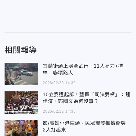
相關報導
宜蘭街頭上演全武行！11人亮刀+持
棒 嚇壞路人
2026/02/23 14:30
10立委遭起訴！藍轟「司法雙標」：鍾
佳濱、郭國文為何沒事？
2026/02/12 14:35
影/高雄小港陣頭、民眾爆發推擠衝突
2人打起來