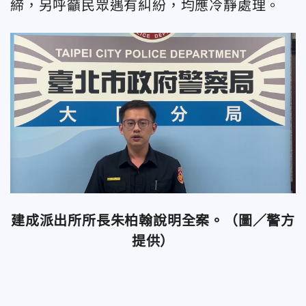
締，另呼籲民眾遇有糾紛，均應冷靜處理。
建成派出所所長朱柏翰說明全案。（圖／警方
提供）