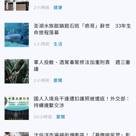
2小時前
健康
澎湖水族館鎮館石斑「疤哥」辭世 33年生
命旅程落幕
1小時前
生活
軍人投敵、酒駕毒駕修法加重刑責 週三審
議
2小時前
要聞
國人入境烏干達遭扣護照被遣返！外交部：
持續連繫交涉
20小時前
要聞
沈伯洋市場掃街爆衝突！「幕僚嗆民眾」影