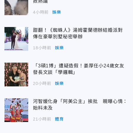
掀熱議
4小時前
娛樂
甜翻！《蜘蛛人》湯姆霍蘭德辦結婚派對
傳在豪華別墅秘密舉辦
18小時前
娛樂
「3碩1博」遭疑造假！姜厚任小24歲女友
發長文談「學邏輯」
20小時前
娛樂
河智媛化身「阿美公主」挨批 親曝心情：
始料未及
21小時前
體育