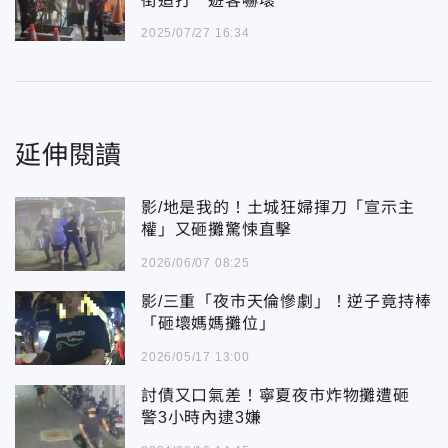
街追打 遊客嚇壞
2025/07/27 16:34
延伸閱讀
影/地是我的！土城狂婦揮刀「宣示主
權」又砸攤驚悚直擊
2026/06/07 08:25
影/三重「夜市天倫慘劇」！逆子竟持棒
「砸壞媽媽攤位」
2026/05/17 13:00
討債又口氣差！寧夏夜市炸物攤遭砸
警3小時內逮3嫌