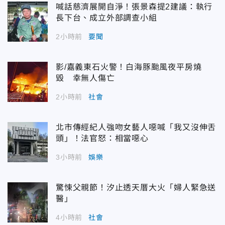
喊話慈濟展開自淨！張景森提2建議：執行
長下台、成立外部調查小組
2小時前
要聞
影/嘉義東石火警！白海豚颱風夜平房燒
毀 幸無人傷亡
2小時前
社會
北市傳經紀人強吻女藝人噁喊「我又沒伸舌
頭」！法官怒：相當噁心
3小時前
娛樂
驚悚父親節！汐止透天厝大火「婦人緊急送
醫」
4小時前
社會