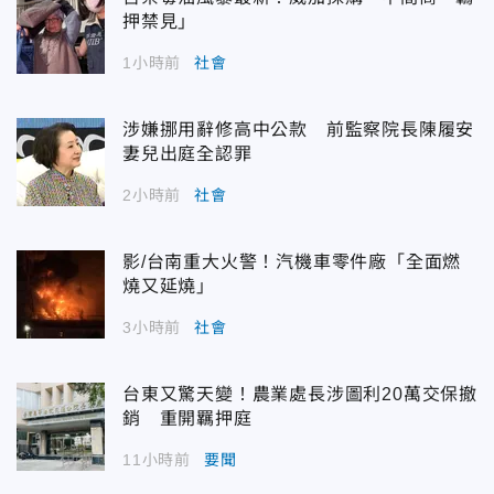
押禁見」
1小時前
社會
涉嫌挪用辭修高中公款 前監察院長陳履安
妻兒出庭全認罪
2小時前
社會
影/台南重大火警！汽機車零件廠「全面燃
燒又延燒」
3小時前
社會
台東又驚天變！農業處長涉圖利20萬交保撤
銷 重開羈押庭
11小時前
要聞