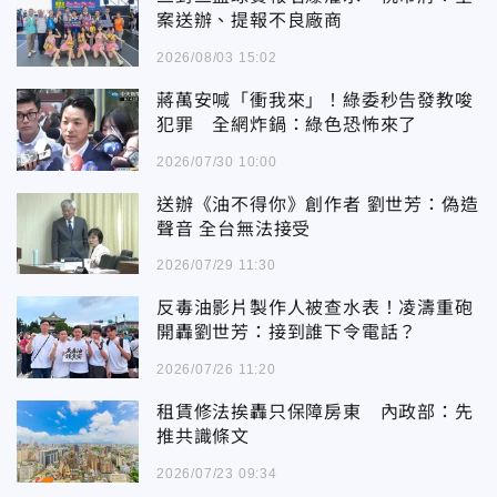
案送辦、提報不良廠商
2026/08/03 15:02
蔣萬安喊「衝我來」！綠委秒告發教唆
犯罪 全網炸鍋：綠色恐怖來了
2026/07/30 10:00
送辦《油不得你》創作者 劉世芳：偽造
聲音 全台無法接受
2026/07/29 11:30
反毒油影片製作人被查水表！凌濤重砲
開轟劉世芳：接到誰下令電話？
2026/07/26 11:20
租賃修法挨轟只保障房東 內政部：先
推共識條文
2026/07/23 09:34