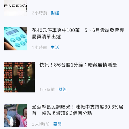
2小時前
財經
花40元停車爽中100萬 5、6月雲端發票專
屬獎清單出爐
1小時前
生活
快訊！8/6台股1分鐘：暗藏無情隱憂
1小時前
財經
澎湖縣長民調曝光！陳振中支持度30.3%居
首 領先吳淑瑾9.3個百分點
16小時前
要聞