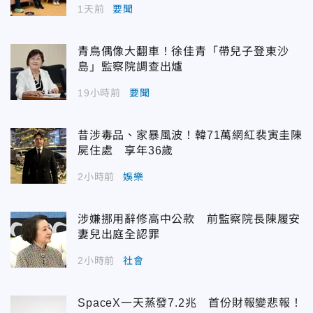
1天前
要聞
青鳥偶像大翻車！徐佳青「帶兒子登東沙
島」監察院調查出爐
19小時前
要聞
昔涉毒品、家暴風波！韓71萬網紅裴寅圭陳
屍住處 享年36歲
2小時前
娛樂
涉嫌挪用辭修高中公款 前監察院長陳履安
妻兒出庭全認罪
2小時前
社會
SpaceX一天蒸發7.2兆 首份財報變悲報！