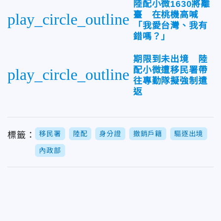
陸配小微1630將離
臺 在桃機高喊
play_circle_outline
「我愛台灣、我有
錯嗎？」
期限到未出境 陸
配小微遭移民署帶
play_circle_outline
往專勤隊擬強制遣
返
移民署
陸配
身分證
撤銷戶籍
驅逐出境
標籤：
內政部