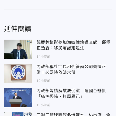
延伸閱讀
饒慶鈴錄影參加海峽論壇遭查處 邱垂
正透露：移民署認定違法
14小時前
內政部稱社宅包租代管兩公司營運正
常！必要時依法求償
19小時前
內政部聲請解散統促黨 陸國台辦批
「綠色恐怖、打壓異己」
19小時前
三對三籃球賽報名爆灌水 桃市府：全