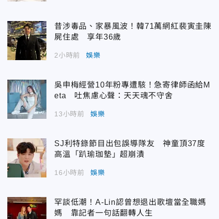
昔涉毒品、家暴風波！韓71萬網紅裴寅圭陳
屍住處 享年36歲
2小時前
娛樂
吳申梅經營10年粉專遭駭！急寄律師函給M
eta 吐焦慮心聲：天天魂不守舍
13小時前
娛樂
SJ利特錄節目出包誤導隊友 神童頂37度
高溫「趴瑜珈墊」超崩潰
16小時前
娛樂
罕談低潮！A-Lin認曾想退出歌壇當全職媽
媽 靠記者一句話翻轉人生