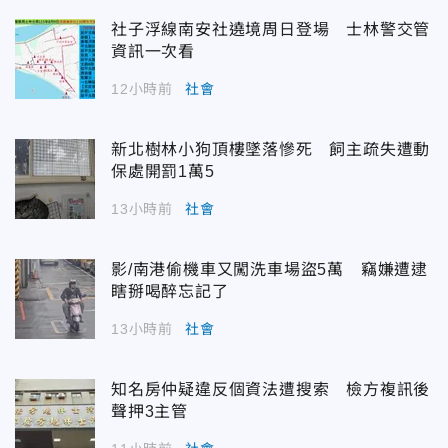
社子浮線南安社遶境周日登場 士林警交管
資訊一次看
12小時前
社會
新北樹林小狗頂樓墜落慘死 飼主疏失遭動
保處開罰1萬5
13小時前
社會
影/南港偷機車又闖洗車場盜5萬 竊嫌遭逮
瞎掰喝醉忘記了
13小時前
社會
知名房仲疑違反個資法遭搜索 檢方複訊後
聲押3主管