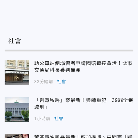
社會
助公車站倒塌傷者申請國賠遭控貪污！北市
交通局科長獲判無罪
33分鐘前
社會
「創意私房」案最新！狼師重犯「39罪全獲
減刑」
1小時前
社會
苦茶毒油風暴最新！威加採購、中間商「羈