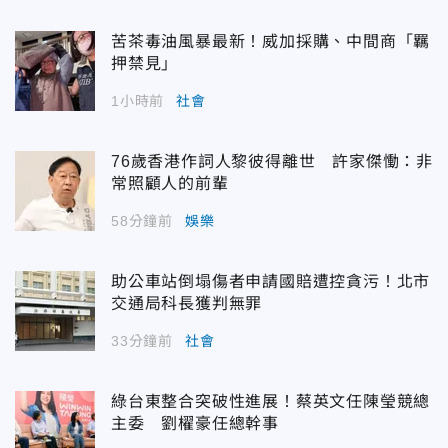
苦茶毒油風暴最新！威加採購、中間商「羈
押禁見」
1小時前
社會
76歲香港作詞人黎彼得離世 許家傑慟：非
常照顧人的前輩
58分鐘前
娛樂
助公車站倒塌傷者申請國賠遭控貪污！北市
交通局科長獲判無罪
33分鐘前
社會
綠台東整合突破性進展！蔡英文任陳瑩競總
主委 劉櫂豪任總幹事