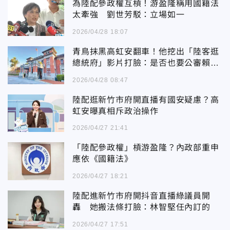
為陸配參政權互槓！游盈隆稱用國籍法
太牽強 劉世芳駁：立場如一
2026/04/28 18:07
青鳥抹黑高虹安翻車！他挖出「陸客逛
總統府」影片打臉：是否也要公審賴清
德
2026/04/28 08:47
陸配逛新竹市府開直播有國安疑慮？高
虹安曝真相斥政治操作
2026/04/27 21:41
「陸配參政權」槓游盈隆？內政部重申
應依《國籍法》
2026/04/27 18:21
陸配進新竹市府開抖音直播綠議員開
轟 她搬法條打臉：林智堅任內訂的
2026/04/27 17:51