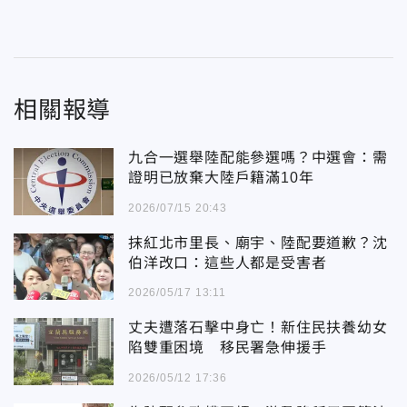
相關報導
九合一選舉陸配能參選嗎？中選會：需
證明已放棄大陸戶籍滿10年
2026/07/15 20:43
抹紅北市里長、廟宇、陸配要道歉？沈
伯洋改口：這些人都是受害者
2026/05/17 13:11
丈夫遭落石擊中身亡！新住民扶養幼女
陷雙重困境 移民署急伸援手
2026/05/12 17:36