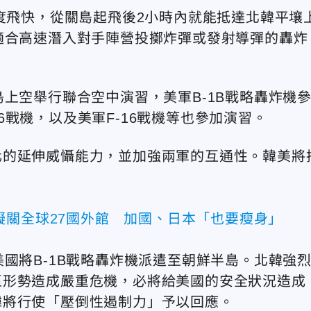
速度飛快，從關島起飛後2小時內就能抵達北韓平壤
適合高速潛入對手陣營投擲炸彈或發射導彈的轟炸
上空舉行聯合空中演習，美軍B-1B戰略轟炸機
-16戰機，以及美軍F-16戰機等也參加演習。
化的延伸威懾能力，並加強兩軍的互通性。韓美將
擬關全球27國外館 加國、日本「也要瘦身」
國將B-1B戰略轟炸機派遣至朝鮮半島。北韓強
區形勢造成嚴重危機，必將給美國的安全狀況造成
韓將行使「壓倒性遏制力」予以回應。