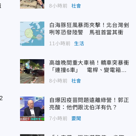
強
8小時前
社會
白海豚狂風暴雨夾擊！北台灣剉
咧等恐發陸警 馬祖首當其衝
11小時前
生活
高雄晚間重大車禍！轎車突暴衝
「連撞6車」 電桿、變電箱全
遭殃
8小時前
社會
2
自爆因疫苗問題遠離綠營！郭正
亮酸：他們跟沈伯洋有仇？
7小時前
要聞