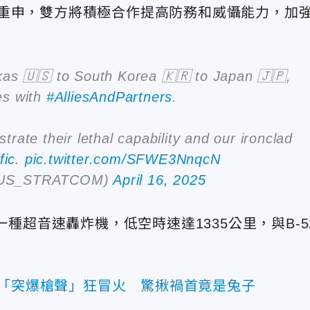
重申，雙方將積極合作提高防務和威懾能力，加
xas 🇺🇸 to South Korea 🇰🇷 to Japan 🇯🇵,
ses with
#AlliesAndPartners
.
ate their lethal capability and our ironclad
fic
.
pic.twitter.com/SFWE3NnqcN
(@US_STRATCOM)
April 16, 2025
一種超音速轟炸機，低空時速達1335公里，與B-5
飛「突爆槍聲」狂冒火 驚揪禍首竟是兔子