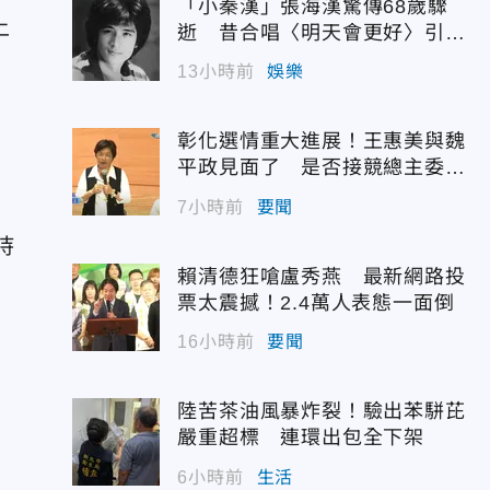
「小秦漢」張海漢驚傳68歲驟
上
逝 昔合唱〈明天會更好〉引追
憶
13小時前
娛樂
彰化選情重大進展！王惠美與魏
參
平政見面了 是否接競總主委態
度曝光
7小時前
要聞
持
賴清德狂嗆盧秀燕 最新網路投
票太震撼！2.4萬人表態一面倒
16小時前
要聞
烈
陸苦茶油風暴炸裂！驗出苯駢芘
嚴重超標 連環出包全下架
6小時前
生活