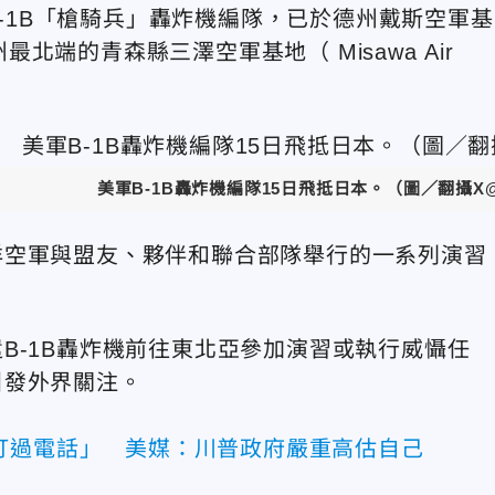
B-1B「槍騎兵」轟炸機編隊，已於德州戴斯空軍基
州最北端的青森縣三澤空軍基地（
Misawa
Air
美軍B-1B轟炸機編隊15日飛抵日本。
（圖／翻攝X
洋空軍與盟友、夥伴和聯合部隊舉行的一系列演習
。
B-1B轟炸機前往東北亞參加演習或執行威懾任
引發外界關注。
打過電話」 美媒：川普政府嚴重高估自己