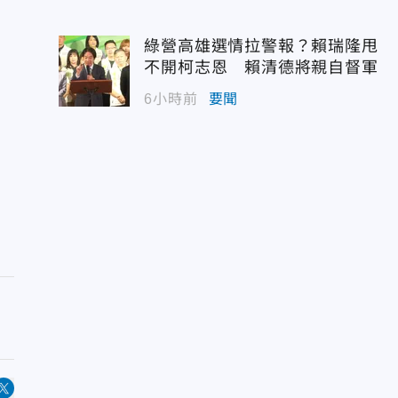
綠營高雄選情拉警報？賴瑞隆甩
不開柯志恩 賴清德將親自督軍
6小時前
要聞