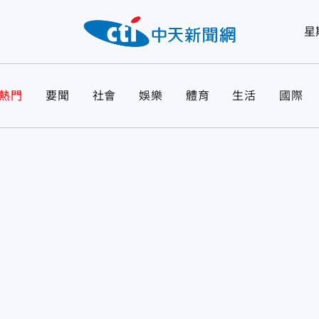
星
熱門
要聞
社會
娛樂
體育
生活
國際