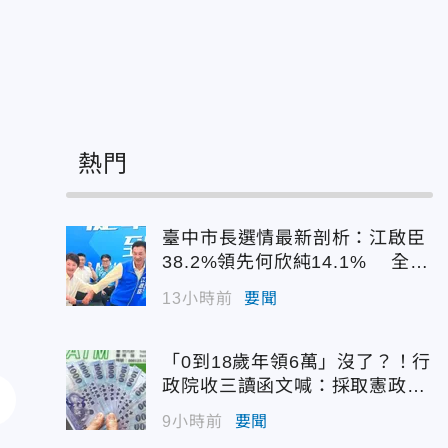
熱門
臺中市長選情最新剖析：江啟臣
38.2%領先何欣純14.1% 全世
代支持度全面居首
13小時前
要聞
「0到18歲年領6萬」沒了？！行
政院收三讀函文喊：採取憲政作
為
9小時前
要聞