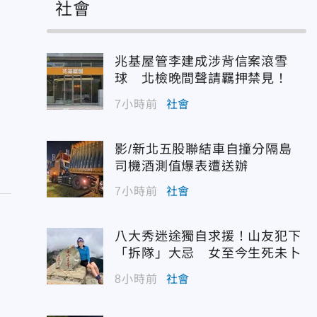
社會
兆基屋管李建成涉背信案滾雪
球 北檢晚間聲請羈押禁見！
7小時前
社會
影/新北五股聯結車自撞分隔島
司機酒測值爆表遭送辦
7小時前
社會
八大秀迷途獨自求援！山友犯下
「拆隊」大忌 女至今生死未卜
8小時前
社會