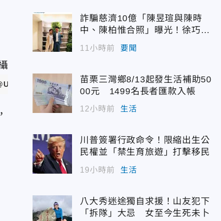
詐騙慈濟10億「陳昱瑄與陳時
中、陳柏惟合照」曝光！徐巧芯
震撼出手
11小時前
要聞
苗栗三灣鄉8/13起發生活補助50
@US_STRATCOM
）
00元 1499名長者匯款入帳
12小時前
生活
，
川普簽署行政命令！限縮出生公
民權並「禁生育旅遊」打擊移民
19小時前
生活
八大秀迷途獨自求援！山友犯下
「拆隊」大忌 女至今生死未卜