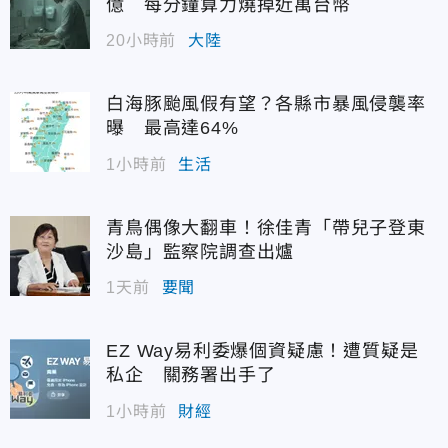
億 每分鐘算力燒掉近萬台幣
20小時前
大陸
白海豚颱風假有望？各縣市暴風侵襲率
曝 最高達64%
1小時前
生活
青鳥偶像大翻車！徐佳青「帶兒子登東
沙島」監察院調查出爐
1天前
要聞
EZ Way易利委爆個資疑慮！遭質疑是
私企 關務署出手了
1小時前
財經