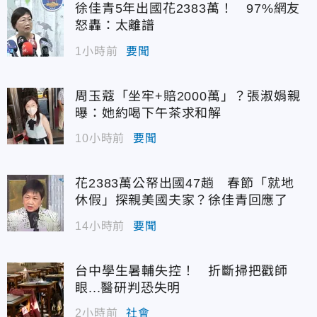
徐佳青5年出國花2383萬！ 97%網友
怒轟：太離譜
1小時前
要聞
周玉蔻「坐牢+賠2000萬」？張淑娟親
曝：她約喝下午茶求和解
10小時前
要聞
花2383萬公帑出國47趟 春節「就地
休假」探親美國夫家？徐佳青回應了
14小時前
要聞
台中學生暑輔失控！ 折斷掃把戳師
眼...醫研判恐失明
2小時前
社會