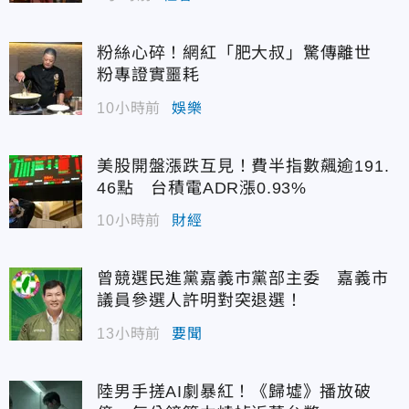
粉絲心碎！網紅「肥大叔」驚傳離世
粉專證實噩耗
10小時前
娛樂
美股開盤漲跌互見！費半指數飆逾191.
46點 台積電ADR漲0.93%
10小時前
財經
曾競選民進黨嘉義市黨部主委 嘉義市
議員參選人許明對突退選！
13小時前
要聞
陸男手搓AI劇暴紅！《歸墟》播放破