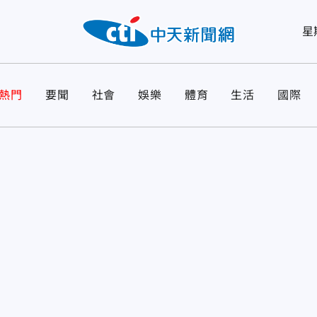
星
熱門
要聞
社會
娛樂
體育
生活
國際