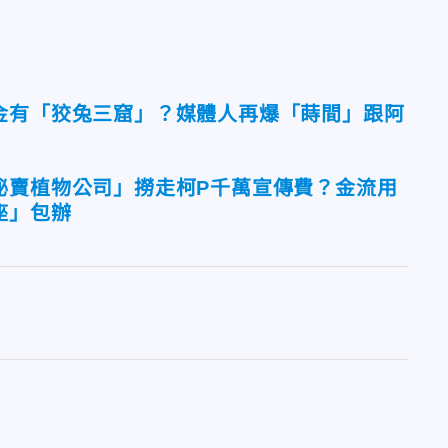
金有「狡兔三窟」？媒體人再爆「蒔間」跟阿
秘賣植物公司」撈走柯P千萬宣傳費？金流用
座」包辦