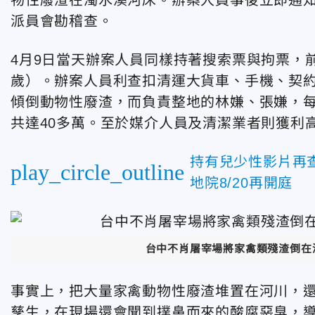
派員會勘稽查。
4月9日當天辦案人員同樣持著搜索票與拘票，前
歲）。辦案人員利查扣清運大貨車、手機、契
傾倒動物性廢渣，而負責整地的林嫌、張嫌，每
共達40多萬。至於媒介人員及清潔業者則獲利
持有兒少性影片再
play_circle_outline
地院8/20再開庭
台中不肖屠宰場將家禽類殘渣倒在
事實上，把大量家禽動物性廢渣堆置在河川，
孳生，在現場還會聞到撲鼻而來的酸腐惡臭，