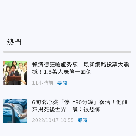
熱門
賴清德狂嗆盧秀燕 最新網路投票太震
撼！1.5萬人表態一面倒
11小時前
要聞
6旬翁心臟「停止90分鐘」復活！他醒
來揭死後世界 嘆：很恐怖…
2022/10/17 10:55
即時