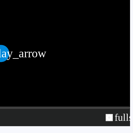
lay_arrow
full