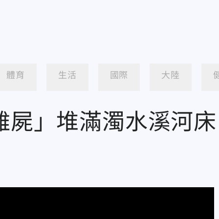
體育
生活
國際
大陸
「雞屍」堆滿濁水溪河床