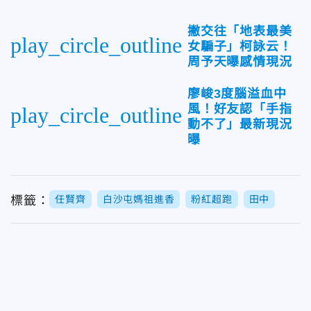
撇交往「地表最美
play_circle_outline
女騙子」柯詠云！
周予天曝感情現況
廖峻3度腦溢血中
風！好友認「手指
play_circle_outline
動不了」最新現況
曝
標籤：
任賢齊
白沙屯媽祖進香
粉紅超跑
田中