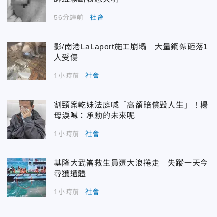
56分鐘前
社會
影/南港LaLaport施工崩塌 大量鋼架砸落1
人受傷
1小時前
社會
割頸案乾妹法庭喊「高額賠償毀人生」！楊
母淚喊：承勳的未來呢
1小時前
社會
基隆大武崙救生員遭大浪捲走 失蹤一天今
尋獲遺體
1小時前
社會