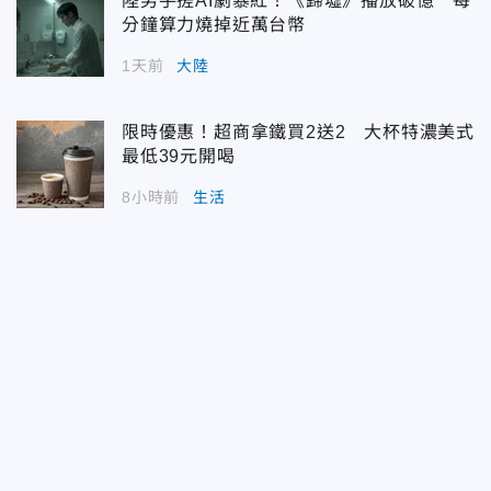
陸男手搓AI劇暴紅！《歸墟》播放破億 每
分鐘算力燒掉近萬台幣
1天前
大陸
限時優惠！超商拿鐵買2送2 大杯特濃美式
最低39元開喝
8小時前
生活