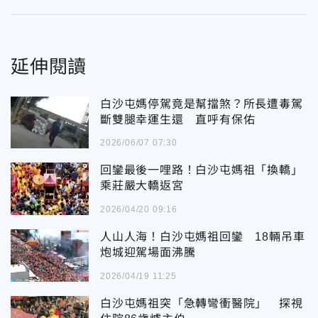
延伸閱讀
白沙屯媽停駕竟是幫擋煞？所長遭毒駕
斷雙腿幸運生還 直呼有保佑
2026/06/07 07:30
回鑾最後一哩路！白沙屯媽祖「換轎」
乘莊嚴大轎返宮
2026/04/20 09:16
人山人海！白沙屯媽祖回鑾 18輛吊車
炮城迎駕場面沸騰
2026/04/19 11:25
白沙屯媽祖突「急轉彎衝醫院」 探視