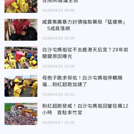
住院86歲爐主伯
2026/04/19 08:56
威震集團暴力討債強取藥局「猛健樂」
5成員落網
2026/04/18 16:38
白沙屯媽祖從不去鹿港天后宮？29年前
關鍵原因曝光
2026/04/18 11:08
母抱子跪求保佑！白沙屯媽祖停轎賜
福…粉紅超跑加速了
2026/04/18 10:40
粉紅超跑發威！白沙屯媽祖回鑾狂飆12
小時 首駐幸竹宮
2026/04/17 15:36