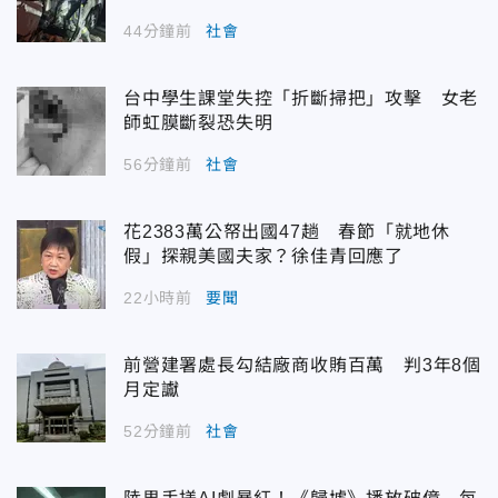
44分鐘前
社會
台中學生課堂失控「折斷掃把」攻擊 女老
師虹膜斷裂恐失明
56分鐘前
社會
花2383萬公帑出國47趟 春節「就地休
假」探親美國夫家？徐佳青回應了
22小時前
要聞
前營建署處長勾結廠商收賄百萬 判3年8個
月定讞
52分鐘前
社會