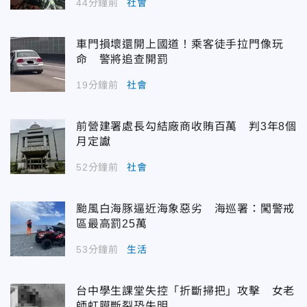
44分鐘前
社會
車門損壞還開上國道！乘客徒手拉門像玩
命 警將追查開罰
19分鐘前
社會
前營建署處長勾結廠商收賄百萬 判3年8個
月定讞
52分鐘前
社會
颱風白海豚逼近海象惡劣 海巡署：闖警戒
區最高罰25萬
53分鐘前
生活
台中學生課堂失控「折斷掃把」攻擊 女老
師虹膜斷裂恐失明