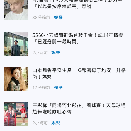
影/百萬YTR放火相機被民宿丟掉！對方稱
「以為是按摩棒誤丟」惹議
38分鐘前
娛樂
5566小刀證實離婚台玻千金！認14年情變
「已經分開一段時間」
2小時前
娛樂
山本舞香平安生產！IG報喜母子均安 升格
新手媽媽
12分鐘前
娛樂
王彩樺「同場河北彩花」看球賽！天母球場
尬舞啦啦隊吐心聲
2小時前
娛樂