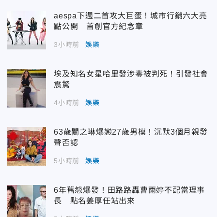
aespa下週二首攻大巨蛋！城市行銷六大亮
點公開 首創官方紀念章
3小時前
娛樂
埃及知名女星哈里發涉毒被判死！引發社會
震驚
4小時前
娛樂
63歲關之琳爆戀27歲男模！沉默3個月親發
聲否認
5小時前
娛樂
6年舊怨爆發！田路路轟曹雨婷不配當理事
長 點名姜厚任站出來