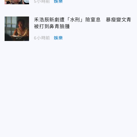
5小時前
娛樂
禾浩辰新劇遭「水刑」險窒息 暴瘦變文青
被打到鼻青臉腫
6小時前
娛樂