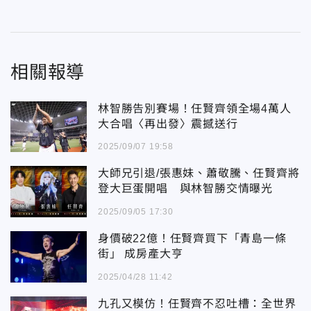
相關報導
林智勝告別賽場！任賢齊領全場4萬人
大合唱〈再出發〉震撼送行
2025/09/07 19:58
大師兄引退/張惠妹、蕭敬騰、任賢齊將
登大巨蛋開唱 與林智勝交情曝光
2025/09/05 17:30
身價破22億！任賢齊買下「青島一條
街」 成房產大亨
2025/04/28 11:42
九孔又模仿！任賢齊不忍吐槽：全世界