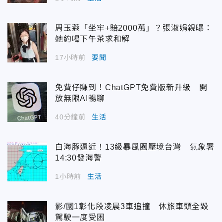
周玉蔻「坐牢+賠2000萬」？張淑娟親曝：
她約喝下午茶求和解
17小時前
要聞
免費仔賺到！ChatGPT免費版新升級 開
放無限AI暢聊
40分鐘前
生活
白海豚逼近！13級暴風圈壓境台灣 氣象署
14:30發海警
1小時前
生活
影/國1彰化段凌晨3車追撞 休旅車頭全毀
駕駛一度受困