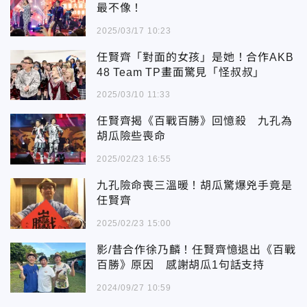
最不像！
2025/03/17 10:23
任賢齊「對面的女孩」是她！合作AKB
48 Team TP畫面驚見「怪叔叔」
2025/03/10 11:33
任賢齊揭《百戰百勝》回憶殺 九孔為
胡瓜險些喪命
2025/02/23 16:55
九孔險命喪三溫暖！胡瓜驚爆兇手竟是
任賢齊
2025/02/23 15:00
影/昔合作徐乃麟！任賢齊憶退出《百戰
百勝》原因 感謝胡瓜1句話支持
2024/09/27 10:59