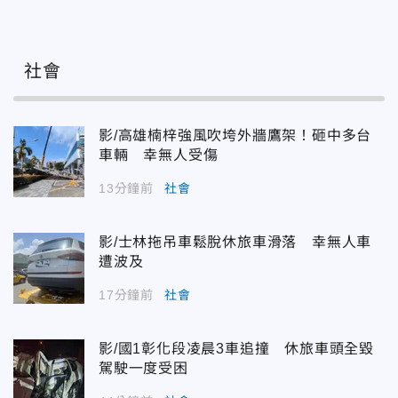
社會
影/高雄楠梓強風吹垮外牆鷹架！砸中多台
車輛 幸無人受傷
13分鐘前
社會
影/士林拖吊車鬆脫休旅車滑落 幸無人車
遭波及
17分鐘前
社會
影/國1彰化段凌晨3車追撞 休旅車頭全毀
駕駛一度受困