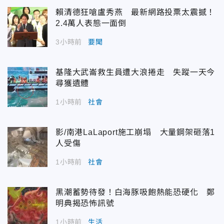
賴清德狂嗆盧秀燕 最新網路投票太震撼！
2.4萬人表態一面倒
3小時前
要聞
基隆大武崙救生員遭大浪捲走 失蹤一天今
尋獲遺體
1小時前
社會
影/南港LaLaport施工崩塌 大量鋼架砸落1
人受傷
1小時前
社會
黑潮蓄勢待發！白海豚吸飽熱能恐硬化 鄭
明典揭恐怖訊號
1小時前
生活