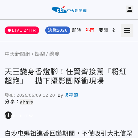
LIVE 24HR
決戰2026
即時
熱門
要聞
社會
娛樂
中天新聞網
娛樂
總覽
天王變身香燈腳！任賢齊接駕「粉紅
超跑」 拋下攝影團隊衝現場
發布:
2025/05/09 12:20
By
吳亭頤
share
分享：
play_arrow
白沙屯媽祖進香回鑾期間，不僅吸引大批信眾