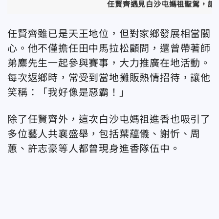
任賢齊遇見白沙屯媽祖聖駕，讓他興
任賢齊雖已是天王地位，但對家鄉發展相當關
心。他不僅擔任田中馬拉松顧問，還曾帶著師
弟麋先生一起參與賽事，大力推廣在地活動。
每次返鄉時，常受到當地攤販熱情招待，讓他
笑稱：「我好像是惡霸！」
除了任賢齊外，這次白沙屯媽祖進香也吸引了
多位藝人共襄盛舉，包括葉蘊儀、謝忻、周
蕙、許志豪等人都曾現身進香隊伍中。