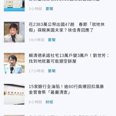
3小時前
要聞
花2383萬公帑出國47趟 春節「就地休
假」探親美國夫家？徐佳青回應了
19小時前
要聞
賴清德承諾社宅13萬戶變3萬戶！劉世芳：
找到地就蓋可能變空餘屋
17小時前
要聞
15家銀行全淪陷！逾60行員爆回扣風暴
金管會祭「最嚴清查」
6小時前
財經