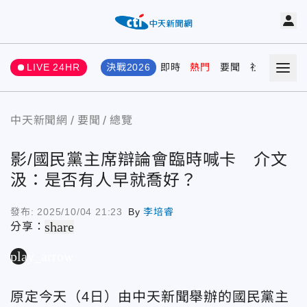
LIVE 24HR
決戰2026
即時
熱門
要聞
社會
娛樂
中天新聞網
要聞
總覽
影/國民黨主席辯論會臨時喊卡 介文
汲：是否有人早就喬好？
發布:
2025/10/04 21:23
By
李培睿
share
分享：
play_arrow
原定今天（4日）由中天新聞舉辦的國民黨主