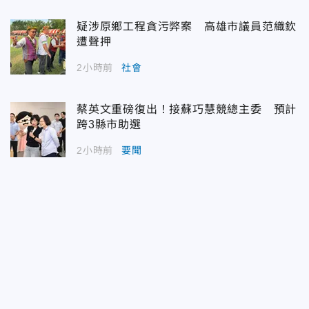
疑涉原鄉工程貪污弊案 高雄市議員范織欽
遭聲押
2小時前
社會
蔡英文重磅復出！接蘇巧慧競總主委 預計
跨3縣市助選
2小時前
要聞