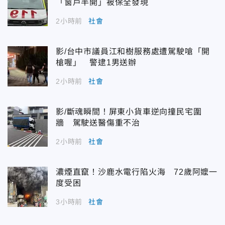
「窗戶半開」被保全發現
2小時前
社會
影/台中市議員江和樹服務處遭駕駛嗆「開
槍喔」 警逮1男送辦
2小時前
社會
影/斷魂瞬間！屏東小貨車逆向撞民宅圍
牆 駕駛送醫傷重不治
2小時前
社會
濃煙直竄！沙鹿水電行陷火海 72歲阿嬤一
度受困
3小時前
社會