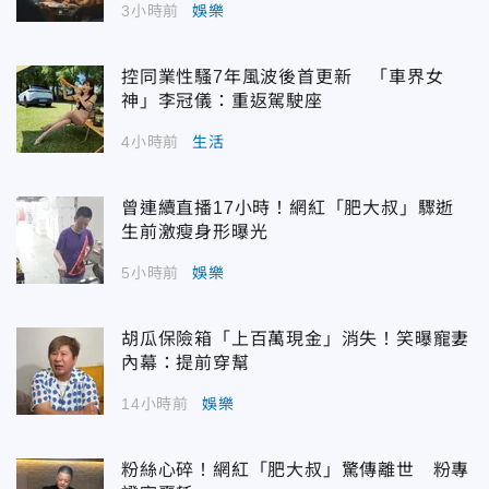
3小時前
娛樂
控同業性騷7年風波後首更新 「車界女
神」李冠儀：重返駕駛座
4小時前
生活
曾連續直播17小時！網紅「肥大叔」驟逝
生前激瘦身形曝光
5小時前
娛樂
胡瓜保險箱「上百萬現金」消失！笑曝寵妻
內幕：提前穿幫
14小時前
娛樂
粉絲心碎！網紅「肥大叔」驚傳離世 粉專