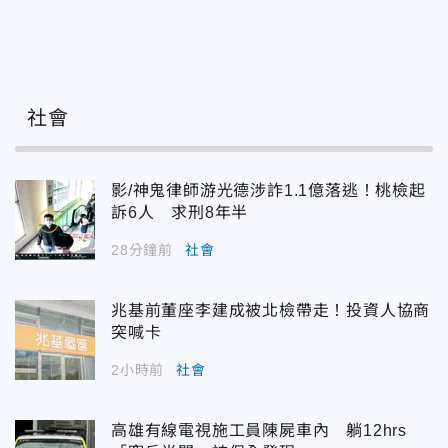
社會
影/神鬼律師游光德涉詐1.1億落逃！桃檢起
訴6人 求刑8年半
28分鐘前
社會
兆基前董座李建成被北檢帶走！投資人協商
突喊卡
2小時前
社會
高雄有線電視施工員陳屍車內 躺12hrs