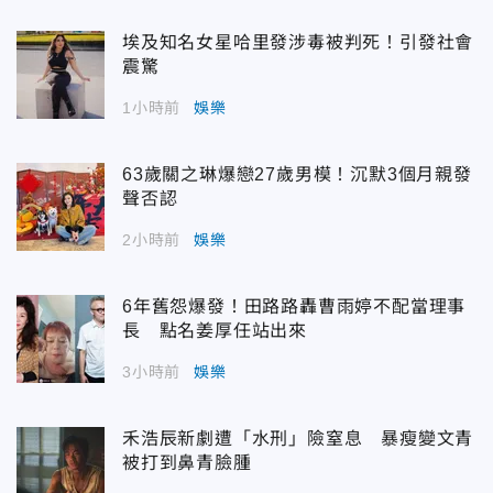
埃及知名女星哈里發涉毒被判死！引發社會
震驚
1小時前
娛樂
63歲關之琳爆戀27歲男模！沉默3個月親發
聲否認
2小時前
娛樂
6年舊怨爆發！田路路轟曹雨婷不配當理事
長 點名姜厚任站出來
3小時前
娛樂
禾浩辰新劇遭「水刑」險窒息 暴瘦變文青
被打到鼻青臉腫