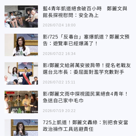
藍4青年凱道絕食破百小時 鄭麗文與
館長探視慰問：安全為上
2026/07/24 18:00
影/725「反毒台」塞爆凱道？鄭麗文預
告：遊覽車已經爆滿了！
2026/07/22 16:34
影/鄭麗文給蔣萬安披肩帶！提名老戰友
選台北市長：委屈面對濫竽充數對手
2026/07/22 15:11
影/鄭麗文雨中探視國民黨絕食4青年！
急送自己家中毛巾
2026/07/19 20:22
725上凱道！鄭麗文轟綠：別把食安當
政治操作工具逃避責任