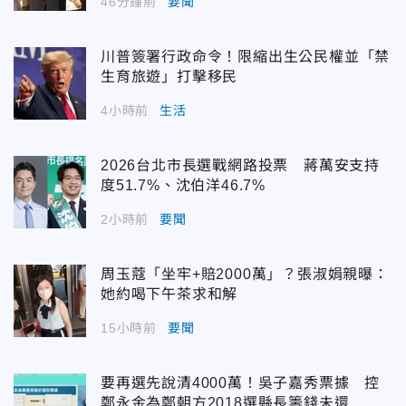
46分鐘前
要聞
川普簽署行政命令！限縮出生公民權並「禁
生育旅遊」打擊移民
4小時前
生活
2026台北市長選戰網路投票 蔣萬安支持
度51.7%、沈伯洋46.7%
2小時前
要聞
周玉蔻「坐牢+賠2000萬」？張淑娟親曝：
她約喝下午茶求和解
15小時前
要聞
要再選先說清4000萬！吳子嘉秀票據 控
鄭永金為鄭朝方2018選縣長籌錢未還