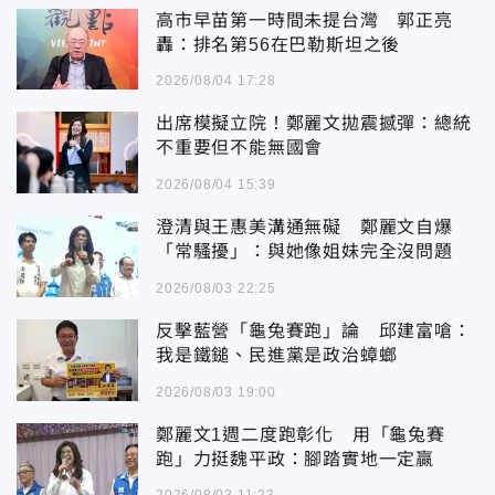
高市早苗第一時間未提台灣 郭正亮
轟：排名第56在巴勒斯坦之後
2026/08/04 17:28
出席模擬立院！鄭麗文拋震撼彈：總統
不重要但不能無國會
2026/08/04 15:39
澄清與王惠美溝通無礙 鄭麗文自爆
「常騷擾」：與她像姐妹完全沒問題
2026/08/03 22:25
反擊藍營「龜兔賽跑」論 邱建富嗆：
我是鐵鎚、民進黨是政治蟑螂
2026/08/03 19:00
鄭麗文1週二度跑彰化 用「龜兔賽
跑」力挺魏平政：腳踏實地一定贏