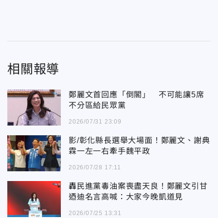
相關報導
鄭麗文首回應「倒閣」 不可能讓5席
不分區給民眾黨
2026/07/31 23:09
影/彰化縣長選舉大場面！鄭麗文、謝典
霖一左一右牽手魏平政
2026/07/28 17:11
轟民進黨毒油案喪盡天良！鄭麗文引甘
迺迪名言高喊：大家今晚凱道見
2026/07/25 13:31