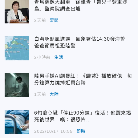
青鳥偶像大翻車！徐佳青「帶兒子登東沙
島」監察院調查出爐
2天前
要聞
白海豚颱風進逼！氣象署估14:30發海警
爸爸節馬祖恐陸警
2小時前
生活
陸男手搓AI劇暴紅！《歸墟》播放破億 每
分鐘算力燒掉近萬台幣
1天前
大陸
6旬翁心臟「停止90分鐘」復活！他醒來揭
死後世界 嘆：很恐怖…
2022/10/17 10:55
即時