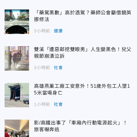
「藥駕黑數」高於酒駕？藥師公會籲借鏡英
挪修法
3小時前
健康
雙溪「遭惡鄰挖雙眼男」人生變黑色！兒父
親節崩潰泣訴
3小時前
社會
高雄燕巢工廠工安意外！51歲外包工人墜1
5米當場身亡
1小時前
社會
影/高鐵出事了「車廂內行動電源起火」！
旅客嚇奔逃