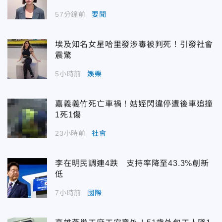
57分鐘前
要聞
埃及知名女星哈里發涉毒被判死！引發社會
震驚
5小時前
娛樂
嘉義義竹死亡車禍！姑姪閃違停遭後車追撞
1死1傷
23小時前
社會
李在明民調連4跌 支持率降至43.3%創新
低
7小時前
國際