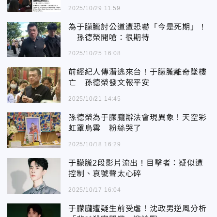
2025/10/29 11:59
為于朦朧討公道遭恐嚇「今是死期」！
孫德榮開嗆：很期待
2025/10/25 16:08
前經紀人傳潛逃來台！于朦朧離奇墜樓
亡 孫德榮發文報平安
2025/10/21 14:45
孫德榮為于朦朧辦法會現異象！天空彩
虹罩烏雲 粉絲哭了
2025/10/18 16:29
于朦朧2段影片流出！目擊者：疑似遭
控制、哀號聲太心碎
2025/10/17 16:04
于朦朧遭疑生前受虐！沈政男逆風分析