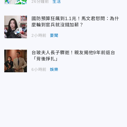
26分鐘前
生活
國防預算狂飆到1.1兆！馬文君怒問：為什
麼輪到官兵就沒錢加薪？
2小時前
要聞
台玻夫人長子驟逝！親友揭他9年前返台
「背後掙扎」
6小時前
娛樂