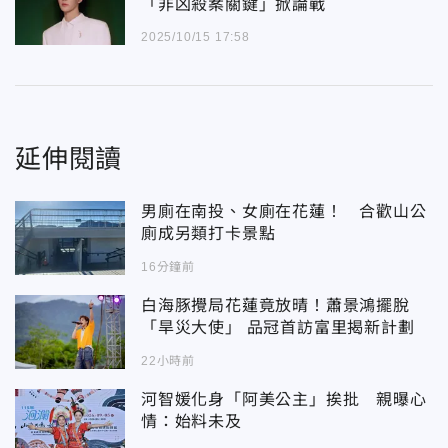
「非凶殺案關鍵」掀論戰
2025/10/15 17:58
延伸閱讀
男廁在南投、女廁在花蓮！ 合歡山公
廁成另類打卡景點
16分鐘前
白海豚攪局花蓮竟放晴！蕭景鴻擺脫
「旱災大使」 品冠首訪富里揭新計劃
22小時前
河智媛化身「阿美公主」挨批 親曝心
情：始料未及