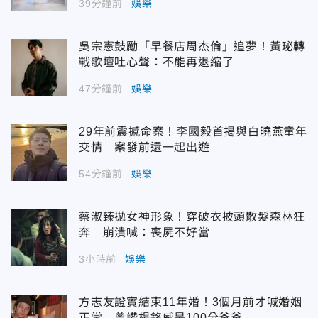
39分鐘前
娛樂
吳宗憲鼓勵「早餐店周杰倫」追夢！黃珌轉
戰歌壇吐心聲：不能再退縮了
47分鐘前
娛樂
29年前震撼命案！李國毅首揭與白曉燕童年
交情 案發前還一起出遊
54分鐘前
娛樂
蔡淑臻拋女神形象！穿破衣披頭散髮森林狂
奔 崩潰喊：喪屍不好當
3小時前
娛樂
方志友證實結束11年婚！3個月前才喊婚姻
正常 曾讚楊銘威是100分爸爸