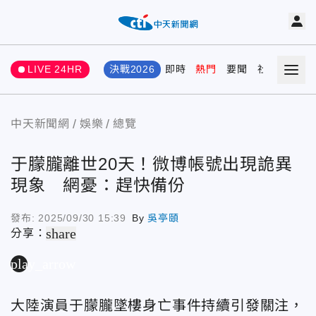
LIVE 24HR
決戰2026
即時
熱門
要聞
社會
娛樂
中天新聞網
娛樂
總覽
于朦朧離世20天！微博帳號出現詭異
現象 網憂：趕快備份
發布:
2025/09/30 15:39
By
吳亭頤
share
分享：
play_arrow
大陸演員于朦朧墜樓身亡事件持續引發關注，