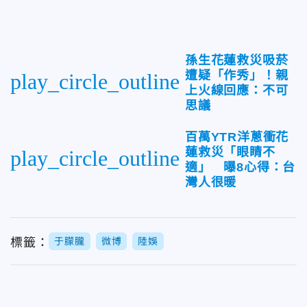
孫生花蓮救災吸菸
遭疑「作秀」！親
play_circle_outline
上火線回應：不可
思議
百萬YTR洋蔥衝花
蓮救災「眼睛不
play_circle_outline
適」 曝8心得：台
灣人很暖
標籤：
于朦朧
微博
陸娛