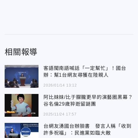
相關報導
客語閩南語喊話「一定幫忙」！國台
辦：幫1台網友尋獲在陸親人
2026/01/14 13:12
阿比妹妹/比于朦朧更早的演藝圈黑幕？
谷名倫29歲猝逝留謎團
2025/11/24 17:57
台網友湧國台辦臉書 發言人稱「收到
許多祝福」：民進黨如臨大敵