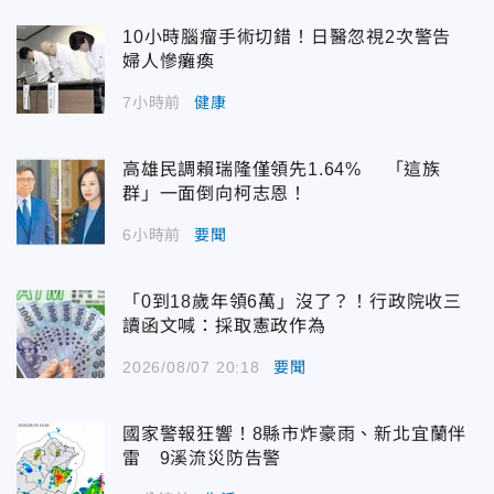
10小時腦瘤手術切錯！日醫忽視2次警告
婦人慘癱瘓
7小時前
健康
高雄民調賴瑞隆僅領先1.64% 「這族
群」一面倒向柯志恩！
6小時前
要聞
「0到18歲年領6萬」沒了？！行政院收三
讀函文喊：採取憲政作為
2026/08/07 20:18
要聞
國家警報狂響！8縣市炸豪雨、新北宜蘭伴
雷 9溪流災防告警