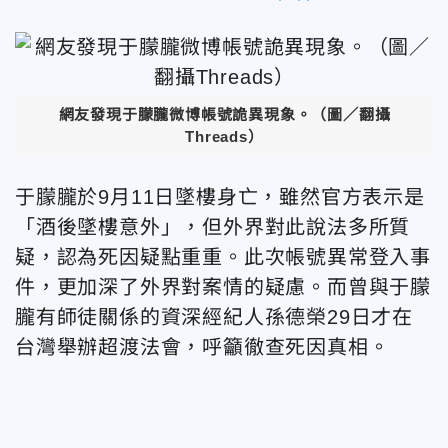
網友發現于朦朧微博帳號詭異現象。（圖／翻攝
Threads）
于朦朧於9月11日墜樓身亡，雖然官方表示是
「酒後墜樓意外」，但外界對此說法多所質
疑，認為死因疑點重重。此次帳號異常登入事
件，更加深了外界對案情的疑慮。而曾與于朦
朧有師徒關係的資深經紀人孫德榮29日才在
台灣舉辦超渡法會，呼籲徹查死因真相。