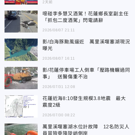
2天前
噁碰李多慧又酒駕！花蓮鄉長室副主任
「抓包二度酒駕」閃電請辭
2026/08/07 21:11
影/白海豚颱風逼近 萬里溪堰塞湖現況
曝光
2026/08/07 16:11
影/花蓮停車場工人倒車「壓路機輾過同
事」 送醫傷重不治
2026/07/31 12:08
花蓮近海8:10發生規模3.8地震 最大
震度2級
2026/07/30 08:22
萬里溪堰塞湖水位計故障 12名防災人
員冒險垂降陡峭側岸