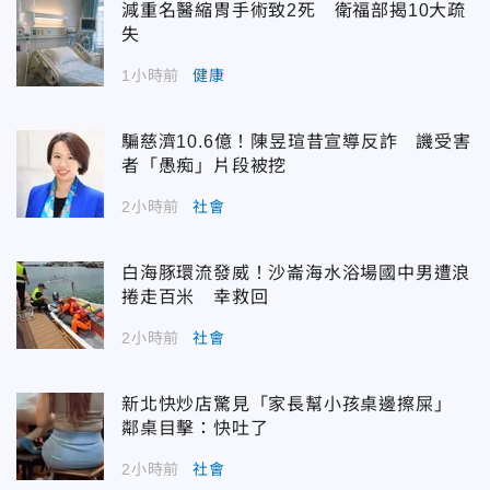
減重名醫縮胃手術致2死 衛福部揭10大疏
失
1小時前
健康
騙慈濟10.6億！陳昱瑄昔宣導反詐 譏受害
者「愚痴」片段被挖
2小時前
社會
白海豚環流發威！沙崙海水浴場國中男遭浪
捲走百米 幸救回
2小時前
社會
新北快炒店驚見「家長幫小孩桌邊擦屎」
鄰桌目擊：快吐了
2小時前
社會