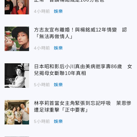
4小時前
娛樂
方志友宣布離婚！與楊銘威12年情變 認
「無法再做情人」
4小時前
娛樂
日本昭和影后小川真由美病逝享壽86歲 女
兒揭母女斷聯10年真相
5小時前
娛樂
林亭莉首當女主角緊張到忘記呼吸 萊恩慘
遭足球重擊「正中要害」
5小時前
娛樂