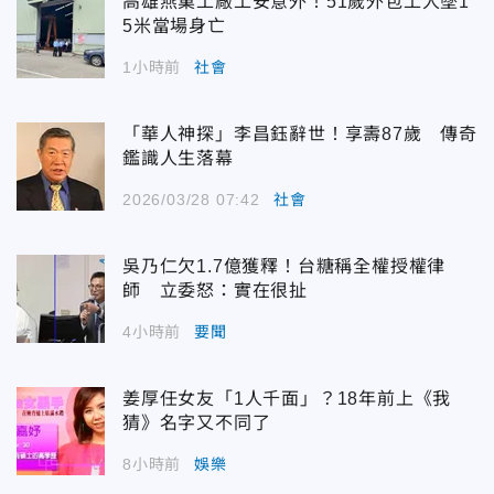
高雄燕巢工廠工安意外！51歲外包工人墜1
5米當場身亡
1小時前
社會
「華人神探」李昌鈺辭世！享壽87歲 傳奇
鑑識人生落幕
2026/03/28 07:42
社會
吳乃仁欠1.7億獲釋！台糖稱全權授權律
師 立委怒：實在很扯
4小時前
要聞
姜厚任女友「1人千面」？18年前上《我
猜》名字又不同了
8小時前
娛樂