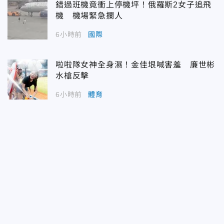
錯過班機竟衝上停機坪！俄羅斯2女子追飛
機 機場緊急攔人
6小時前
國際
啦啦隊女神全身濕！金佳垠喊害羞 廉世彬
水槍反擊
6小時前
體育