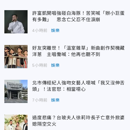
許富凱開唱強碰白海豚！苦笑喊「辦小巨蛋
有多難」 思念亡父忍不住淚崩
4小時前
娛樂
好友突離世！「溫室雜草」新曲創作契機藏
洋蔥 主唱慟喊：他再也聽不到
5小時前
娛樂
北市傳經紀人強吻女藝人噁喊「我又沒伸舌
頭」！法官怒：相當噁心
7小時前
娛樂
過度悲痛？台玻夫人徐莉玲長子亡意外掀婆
媳隔空交火