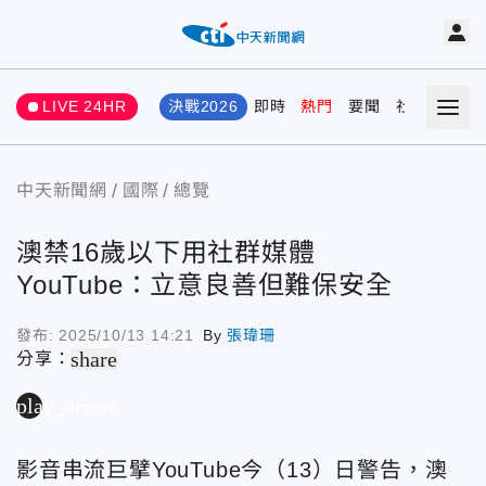
LIVE 24HR
決戰2026
即時
熱門
要聞
社會
娛樂
中天新聞網
國際
總覽
澳禁16歲以下用社群媒體
YouTube：立意良善但難保安全
發布:
2025/10/13 14:21
By
張瑋珊
share
分享：
play_arrow
影音串流巨擘YouTube今（13）日警告，澳