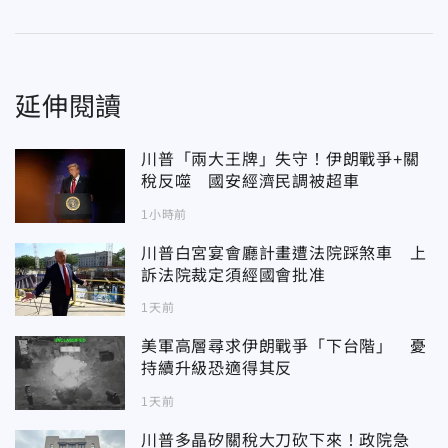
延伸閱讀
川普「兩大王牌」失守！伊朗戰爭+關
稅反噬 國安經濟民調被超車
1小時前
川普白宮宴會廳計畫遭法院踩煞車 上
訴法院裁定須經國會批准
1天前
美軍高層尋求伊朗戰爭「下台階」 憂
持續升級恐適得其反
1天前
川普多晶矽關稅大刀砍下來！政院急