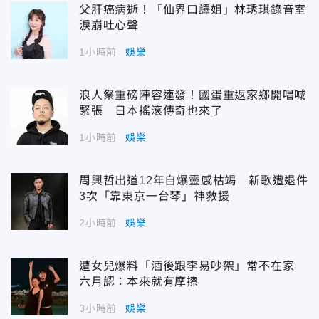
父肝癌病逝！「仙界口譯姐」林琇琪錄音室
淚崩吐心聲
1小時前
娛樂
浪人祭重磅陣容連發！國蛋重返家鄉開唱喊
緊張 日本搖滾傳奇也來了
1小時前
娛樂
周興哲出道12年自爆靈感枯竭 新歌遭退件
3次「靠東京一台琴」神救援
2小時前
娛樂
遭女兒爆料「酒後跟李易吵架」常不在家
六月認：本來就有摩擦
3小時前
娛樂