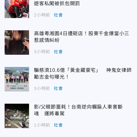
遊客私闖被抓包開罰
2小時前
社會
高雄粵湘園4日遭砸店！股東千金爆當小三
惹感情糾紛
3小時前
社會
騙慈濟10.6億「黃金藏豪宅」 神鬼女律師
勵志金句曝光！
3小時前
社會
影/父親節噩耗！台南逆向輾扁人車害斷
魂 運將毒駕
1小時前
社會