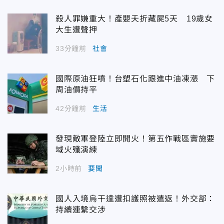
殺人罪嫌重大！產嬰夭折藏屍5天 19歲女
大生遭聲押
33分鐘前
社會
國際原油狂噴！台塑石化跟進中油凍漲 下
周油價持平
42分鐘前
生活
發現敵軍登陸立即開火！第五作戰區實施要
域火殲演練
2小時前
要聞
國人入境烏干達遭扣護照被遣返！外交部：
持續連繫交涉