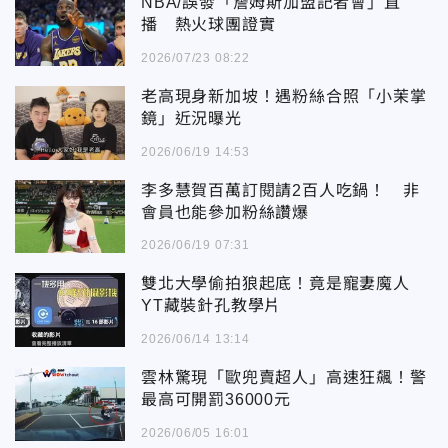
NBA/誤發「詹姆斯加盟記者會」直
播 熱火球團證實
2026/07/23 08:22
老高現身新加坡！遇粉絲合照「小茉掌
鏡」近況曝光
2026/06/19 14:53
李多慧賀百萬訂閱請2百人吃鍋！ 非
會員也能參加粉絲讚爆
2026/06/19 07:31
雙北大學偷拍狼起底！竟是寵妻魔人
YT藏裝針孔教學片
2026/06/14 13:14
雲林驚現「歐兜賣超人」高速狂飆！警
最高可開罰36000元
2026/06/05 16:01