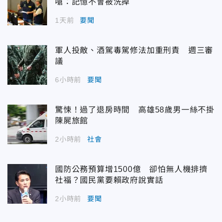
嗆：記憶不會被洗掉
1天前
要聞
軍人投敵、酒駕毒駕修法加重刑責 週三審
議
6小時前
要聞
驚悚！過了退房時間 高雄58歲男一絲不掛
陳屍旅館
2小時前
社會
國防公務預算增1500億 卻怕無人機排擠
社福？國民黨要賴政府說實話
2小時前
要聞