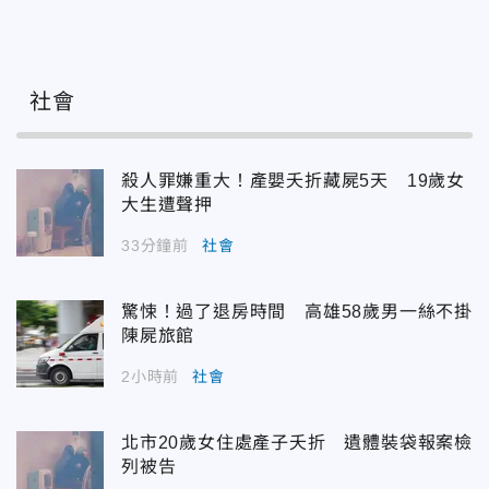
社會
殺人罪嫌重大！產嬰夭折藏屍5天 19歲女
大生遭聲押
33分鐘前
社會
驚悚！過了退房時間 高雄58歲男一絲不掛
陳屍旅館
2小時前
社會
北市20歲女住處產子夭折 遺體裝袋報案檢
列被告