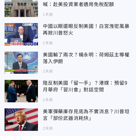
喊：赴美投資業者適用免稅配額
1天前
中國以眼還眼反制美國！白宮洩密風暴
再掀川普怒火
2天前
美國輸了兩次？楊永明：荷姆茲主導權
落入伊朗
2天前
陸反制美國「留一手」？港媒：預留9
月華府「習川會」對話空間
2天前
美軍彈藥庫存見底為不實消息？川普坦
言「部份武器消耗快」
2天前