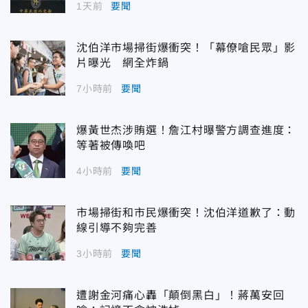
1天前
要聞
沈伯洋市場掃街爆衝突！「幕僚嗆民眾」影
片曝光 網全炸鍋
7小時前
要聞
爆黃世杰涉賄選！詹江村曝警方調查進度：
等著被傳喚吧
4小時前
要聞
市場掃街和市民爆衝突！沈伯洋道歉了：動
線引導不夠完善
3小時前
要聞
遭謝金河痛心轟「顛倒黑白」！蔣萬安回