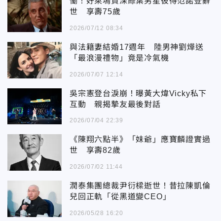
慟！好萊塢資深綠葉男星彼得范諾登辭
世 享壽75歲
2026/07/12 08:34
與法籍妻結婚17週年 陸男神劉燁送
「最浪漫禮物」竟是冷氣機
2026/07/07 12:14
吳宗憲登台淚崩！曝黃大煒Vicky私下
互動 親揭摯友最後對話
2026/07/04 22:39
《陳翔六點半》「妹爺」應寶麟證實過
世 享壽82歲
2026/07/02 11:44
潤泰集團總裁尹衍樑逝世！昔拉陳凱倫
兒回正軌「從黑道變CEO」
2026/05/28 16:20