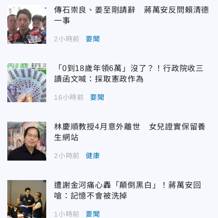
傳石崇良、姜至剛請辭 蔣萬安反問賴清德
一事
2小時前
要聞
「0到18歲年領6萬」沒了？！行政院收三
讀函文喊：採取憲政作為
16小時前
要聞
林慶順教授4月意外離世 女兒證實保留養
生網站
2小時前
健康
遭謝金河痛心轟「顛倒黑白」！蔣萬安回
嗆：記憶不會被洗掉
1小時前
要聞