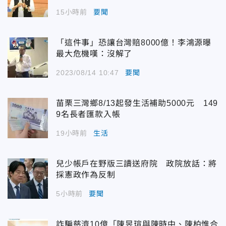
15小時前
要聞
「這件事」恐讓台灣賠8000億！李鴻源曝
最大危機嘆：沒解了
2023/08/14 10:47
要聞
苗栗三灣鄉8/13起發生活補助5000元 149
9名長者匯款入帳
19小時前
生活
兒少帳戶在野版三讀送府院 政院放話：將
採憲政作為反制
5小時前
要聞
詐騙慈濟10億「陳昱瑄與陳時中、陳柏惟合