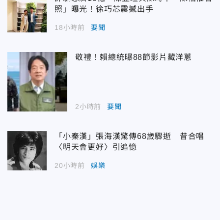
照」曝光！徐巧芯震撼出手
18小時前
要聞
敬禮！賴總統曝88節影片藏洋蔥
2小時前
要聞
「小秦漢」張海漢驚傳68歲驟逝 昔合唱
〈明天會更好〉引追憶
20小時前
娛樂