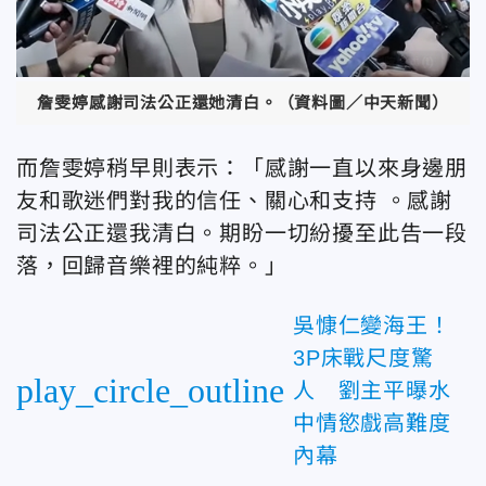
詹雯婷感謝司法公正還她清白。（資料圖／中天新聞）
而詹雯婷稍早則表示：「感謝一直以來身邊朋
友和歌迷們對我的信任、關心和支持 。感謝
司法公正還我清白。期盼一切紛擾至此告一段
落，回歸音樂裡的純粹。」
吳慷仁變海王！
3P床戰尺度驚
play_circle_outline
人 劉主平曝水
中情慾戲高難度
內幕