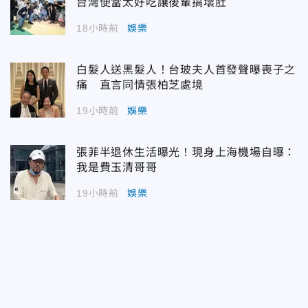
台灣便當太好吃讓後輩搞壞肚
18小時前
娛樂
白髮人送黑髮人！台玻夫人首發聲曝喪子之
痛 直言同情張柏芝處境
19小時前
娛樂
張菲半退休生活曝光！現身上海機場自曝：
我是費玉清哥哥
19小時前
娛樂