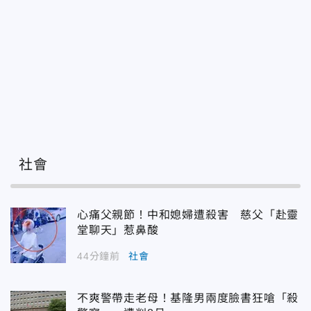
社會
心痛父親節！中和媳婦遭殺害 慈父「赴靈
堂聊天」惹鼻酸
44分鐘前
社會
不爽警帶走老母！基隆男兩度臉書狂嗆「殺