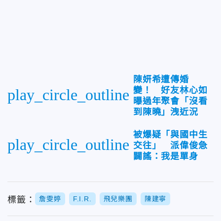
陳妍希遭傳婚
變！ 好友林心如
play_circle_outline
曝過年聚會「沒看
到陳曉」洩近況
被爆疑「與國中生
play_circle_outline
交往」 派偉俊急
闢謠：我是單身
標籤：
詹雯婷
F.I.R.
飛兒樂團
陳建寧