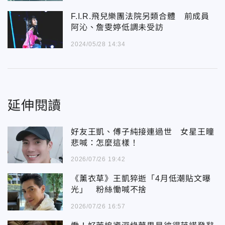
F.I.R.飛兒樂團法院另類合體 前成員
阿沁、詹雯婷低調未受訪
2024/05/28 14:34
延伸閱讀
好友王凱、傅子純接連過世 女星王瞳
悲喊：怎麼這樣！
2026/07/26 19:42
《薰衣草》王凱猝逝「4月低潮貼文曝
光」 粉絲慟喊不捨
2026/07/26 16:57