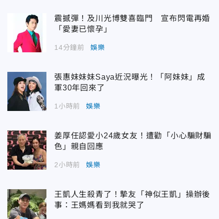
震撼彈！及川光博雙喜臨門 宣布閃電再婚
「愛妻已懷孕」
14分鐘前
娛樂
張惠妹妹妹Saya近況曝光！「阿妹妹」成
軍30年回來了
1小時前
娛樂
姜厚任認愛小24歲女友！遭勸「小心騙財騙
色」親自回應
2小時前
娛樂
王凱人生殺青了！摯友「神似王凱」操辦後
事：王媽媽看到我就哭了