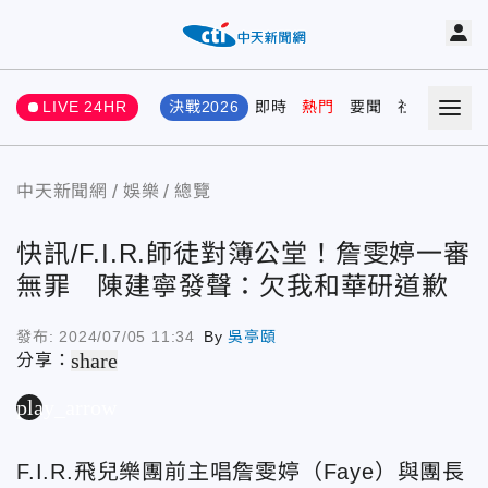
LIVE 24HR
決戰2026
即時
熱門
要聞
社會
娛樂
中天新聞網
娛樂
總覽
快訊/F.I.R.師徒對簿公堂！詹雯婷一審
無罪 陳建寧發聲：欠我和華研道歉
發布:
2024/07/05 11:34
By
吳亭頤
share
分享：
play_arrow
F.I.R.飛兒樂團前主唱詹雯婷（Faye）與團長