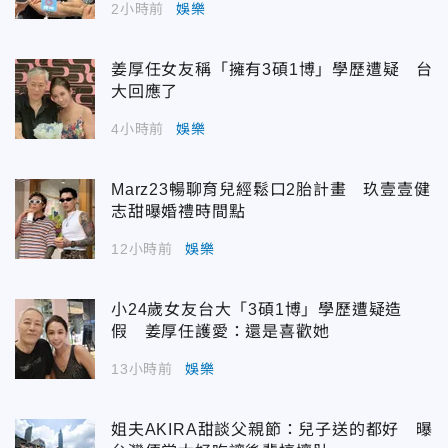
2小時前
娛樂
姜厚任女友稱「擁有3碩1博」學歷遭疑 台
大回應了
4小時前
娛樂
Marz23暢聊育兒經鬆口2胎計畫 玖壹壹健
志甜曝婚禮時間點
12小時前
娛樂
小24歲女友台大「3碩1博」學歷遭疑造
假 姜厚任護愛：還是喜歡她
13小時前
娛樂
姐夫AKIRA甜談父親節：兒子送的都好 曝