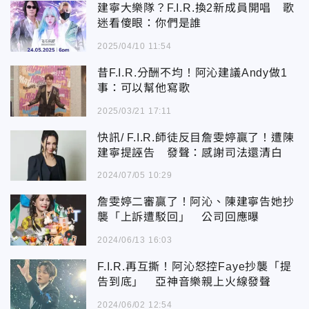
建寧大樂隊？F.I.R.換2新成員開唱 歌
迷看傻眼：你們是誰
2025/04/10 11:54
昔F.I.R.分酬不均！阿沁建議Andy做1
事：可以幫他寫歌
2025/03/21 17:11
快訊/ F.I.R.師徒反目詹雯婷贏了！遭陳
建寧提誣告 發聲：感謝司法還清白
2024/07/05 10:29
詹雯婷二審贏了！阿沁、陳建寧告她抄
襲「上訴遭駁回」 公司回應曝
2024/06/13 16:03
F.I.R.再互撕！阿沁怒控Faye抄襲「提
告到底」 亞神音樂親上火線發聲
2024/06/02 12:54