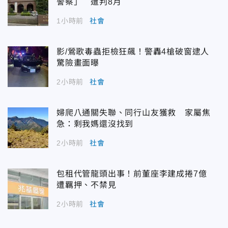
警察」 遭判8月
1小時前
社會
影/鶯歌毒蟲拒檢狂飆！警轟4槍破窗逮人
驚險畫面曝
2小時前
社會
婦爬八通關失聯、同行山友獲救 家屬焦
急：剩我媽還沒找到
2小時前
社會
包租代管龍頭出事！前董座李建成捲7億
遭羈押、不禁見
2小時前
社會