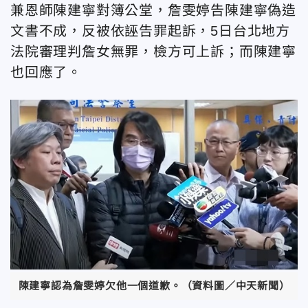
兼恩師陳建寧對簿公堂，詹雯婷告陳建寧偽造
文書不成，反被依誣告罪起訴，5日台北地方
法院審理判詹女無罪，檢方可上訴；而陳建寧
也回應了。
陳建寧認為詹雯婷欠他一個道歉。（資料圖／中天新聞）