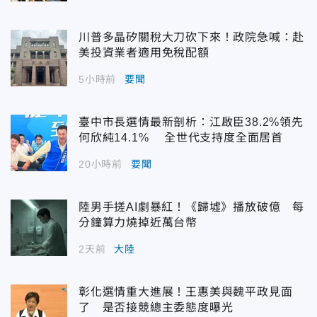
川普多晶矽關稅大刀砍下來！政院急喊：赴
美投資業者適用免稅配額
5小時前
要聞
臺中市長選情最新剖析：江啟臣38.2%領先
何欣純14.1% 全世代支持度全面居首
20小時前
要聞
陸男手搓AI劇暴紅！《歸墟》播放破億 每
分鐘算力燒掉近萬台幣
2天前
大陸
彰化選情重大進展！王惠美與魏平政見面
了 是否接競總主委態度曝光