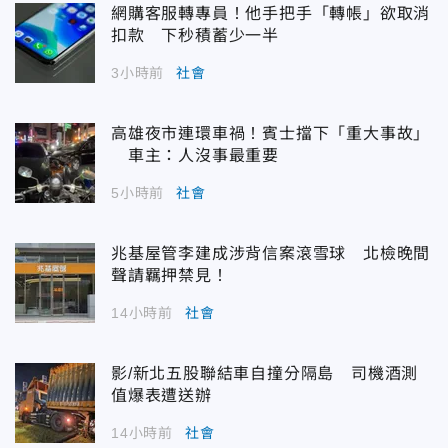
網購客服轉專員！他手把手「轉帳」欲取消
扣款 下秒積蓄少一半
3小時前
社會
高雄夜市連環車禍！賓士擋下「重大事故」
車主：人沒事最重要
5小時前
社會
兆基屋管李建成涉背信案滾雪球 北檢晚間
聲請羈押禁見！
14小時前
社會
影/新北五股聯結車自撞分隔島 司機酒測
值爆表遭送辦
14小時前
社會