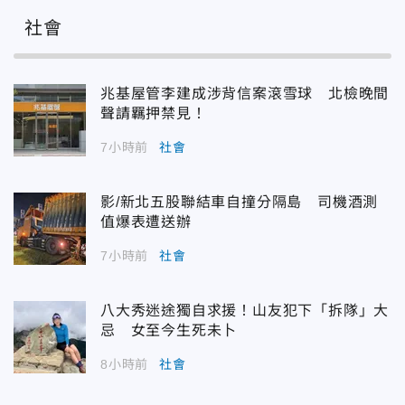
社會
兆基屋管李建成涉背信案滾雪球 北檢晚間
聲請羈押禁見！
7小時前
社會
影/新北五股聯結車自撞分隔島 司機酒測
值爆表遭送辦
7小時前
社會
八大秀迷途獨自求援！山友犯下「拆隊」大
忌 女至今生死未卜
8小時前
社會