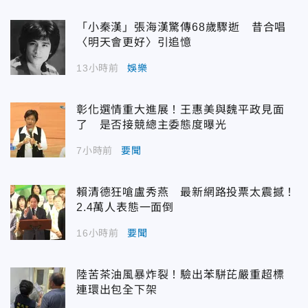
「小秦漢」張海漢驚傳68歲驟逝 昔合唱
〈明天會更好〉引追憶
13小時前
娛樂
彰化選情重大進展！王惠美與魏平政見面
了 是否接競總主委態度曝光
7小時前
要聞
賴清德狂嗆盧秀燕 最新網路投票太震撼！
2.4萬人表態一面倒
16小時前
要聞
陸苦茶油風暴炸裂！驗出苯駢芘嚴重超標
連環出包全下架