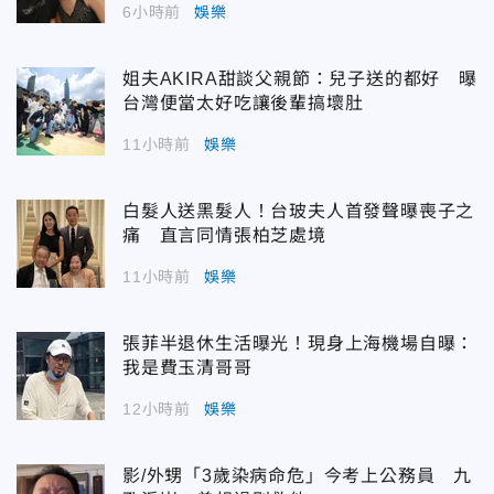
6小時前
娛樂
姐夫AKIRA甜談父親節：兒子送的都好 曝
台灣便當太好吃讓後輩搞壞肚
11小時前
娛樂
白髮人送黑髮人！台玻夫人首發聲曝喪子之
痛 直言同情張柏芝處境
11小時前
娛樂
張菲半退休生活曝光！現身上海機場自曝：
我是費玉清哥哥
12小時前
娛樂
影/外甥「3歲染病命危」今考上公務員 九