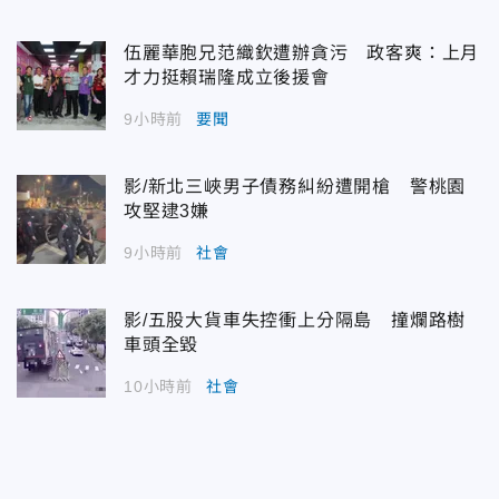
伍麗華胞兄范織欽遭辦貪污 政客爽：上月
才力挺賴瑞隆成立後援會
9小時前
要聞
影/新北三峽男子債務糾紛遭開槍 警桃園
攻堅逮3嫌
9小時前
社會
影/五股大貨車失控衝上分隔島 撞爛路樹
車頭全毀
10小時前
社會