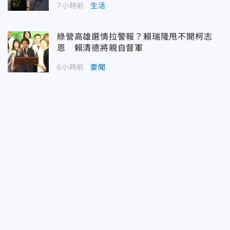
7小時前
生活
綠營高雄選情拉警報？賴瑞隆甩不開柯志
恩 賴清德將親自督軍
6小時前
要聞