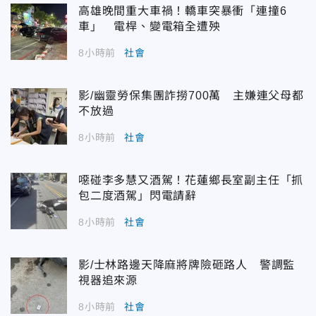
高雄晚間重大車禍！轎車突暴衝「連撞6
車」 電桿、變電箱全遭殃
8小時前
社會
影/幽靈勞保集團詐撈700萬 主嫌連父母都
不放過
8小時前
社會
噁碰李多慧又酒駕！花蓮鄉長室副主任「抓
包二度酒駕」閃電請辭
8小時前
社會
影/士林路邊天降麻將牌險砸路人 警調監
視器追來源
8小時前
社會