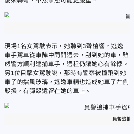
後來轉彎，不然事態可能更嚴重。
現場1名女駕駛表示，她聽到3聲槍響，逃逸
車手駕車從車陣中間開過去，刮到她的車，雖
然警方順利逮捕車手，過程仍讓她心有餘悸。
另1位目擊女駕駛說，那時有警察被撞飛到她
車子的擋風玻璃，逃逸車輛也造成她車子左側
毀損，有彈殼遺留在她的車上。
員警追捕