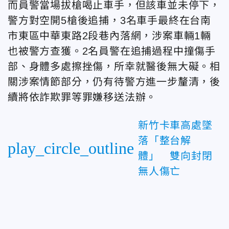
而員警當場拔槍喝止車手，但該車並未停下，
警方對空開5槍後追捕，3名車手最終在台南
市東區中華東路2段巷內落網，涉案車輛1輛
也被警方查獲。2名員警在追捕過程中撞傷手
部、身體多處擦挫傷，所幸就醫後無大礙。相
關涉案情節部分，仍有待警方進一步釐清，後
續將依詐欺罪等罪嫌移送法辦。
新竹卡車高處墜
落「整台解
play_circle_outline
體」 雙向封閉
無人傷亡