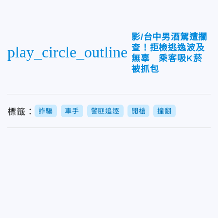
影/台中男酒駕遭攔
查！拒檢逃逸波及
play_circle_outline
無辜 乘客吸K菸
被抓包
標籤：
詐騙
車手
警匪追逐
開槍
撞翻