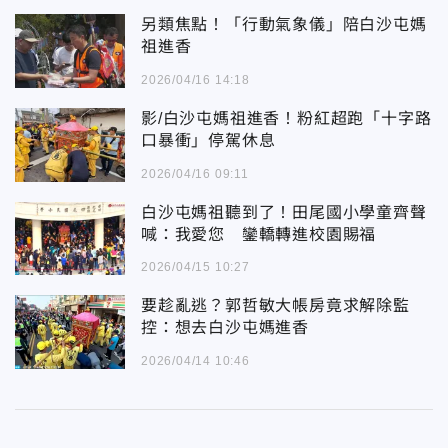
另類焦點！「行動氣象儀」陪白沙屯媽
祖進香
2026/04/16 14:18
影/白沙屯媽祖進香！粉紅超跑「十字路
口暴衝」停駕休息
2026/04/16 09:11
白沙屯媽祖聽到了！田尾國小學童齊聲
喊：我愛您 鑾轎轉進校園賜福
2026/04/15 10:27
要趁亂逃？郭哲敏大帳房竟求解除監
控：想去白沙屯媽進香
2026/04/14 10:46