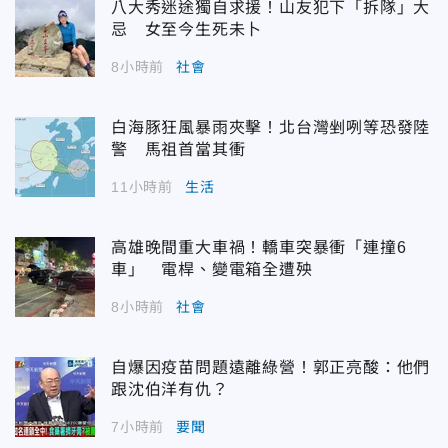
八大秀迷途獨自求援！山友犯下「拆隊」大
忌 女至今生死未卜
8小時前
社會
白海豚狂風暴雨夾擊！北台灣剉咧等恐發陸
警 馬祖首當其衝
11小時前
生活
高雄晚間重大車禍！轎車突暴衝「連撞6
車」 電桿、變電箱全遭殃
8小時前
社會
自爆因疫苗問題遠離綠營！郭正亮酸：他們
跟沈伯洋有仇？
7小時前
要聞