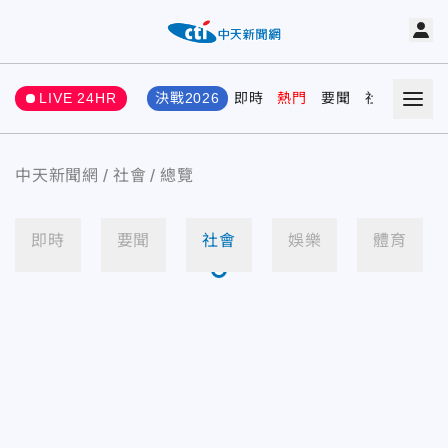
LIVE 24HR
決戰2026
即時
熱門
要聞
社會
娛樂
中天新聞網
社會
總覽
即時
要聞
社會
娛樂
體育