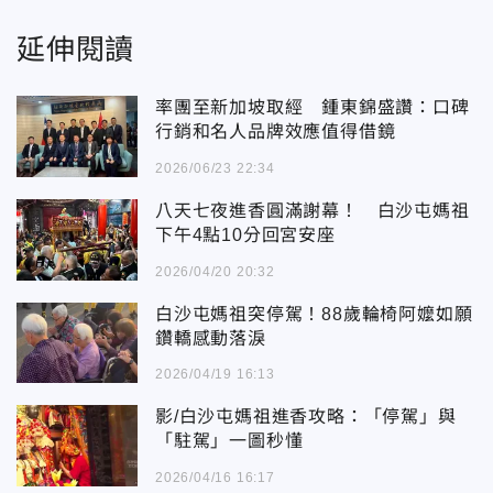
延伸閱讀
率團至新加坡取經 鍾東錦盛讚：口碑
行銷和名人品牌效應值得借鏡
2026/06/23 22:34
八天七夜進香圓滿謝幕！ 白沙屯媽祖
下午4點10分回宮安座
2026/04/20 20:32
白沙屯媽祖突停駕！88歲輪椅阿嬤如願
鑽轎感動落淚
2026/04/19 16:13
影/白沙屯媽祖進香攻略：「停駕」與
「駐駕」一圖秒懂
2026/04/16 16:17