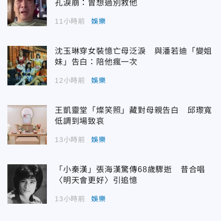
孔淚崩：曾想過別救他
11小時前
娛樂
沈玉琳穿女裝憶亡母泛淚 與潘若迪「變姐
妹」告白：陪他瘋一次
12小時前
娛樂
王凱靈堂「燦笑照」藏對母親告白 邱瓈寬
低調到場致哀
13小時前
娛樂
「小秦漢」張海漢驚傳68歲驟逝 昔合唱
〈明天會更好〉引追憶
13小時前
娛樂