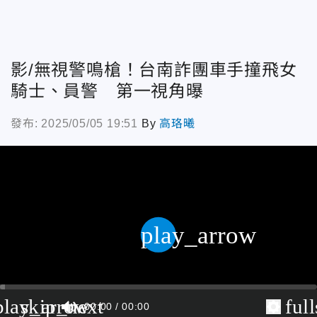
影/無視警鳴槍！台南詐團車手撞飛女
騎士、員警 第一視角曝
發布: 2025/05/05 19:51
By
高珞曦
play_arrow
play_arrow
skip_next
ful
00:00
00:00