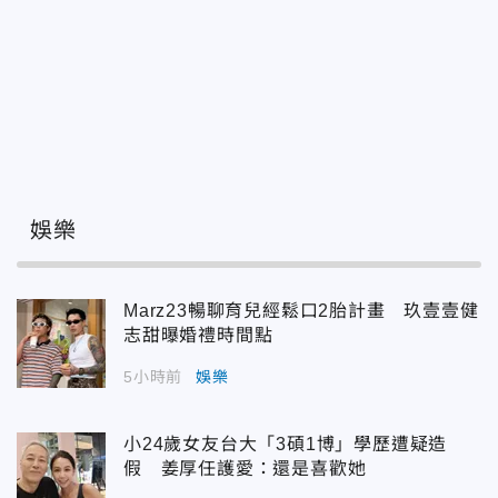
娛樂
Marz23暢聊育兒經鬆口2胎計畫 玖壹壹健
志甜曝婚禮時間點
5小時前
娛樂
小24歲女友台大「3碩1博」學歷遭疑造
假 姜厚任護愛：還是喜歡她