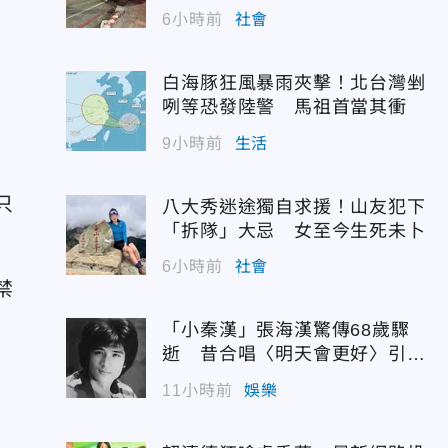
遭殃
6小時前
社會
白海豚狂風暴雨夾擊！北台灣剉
咧等恐發陸警 馬祖首當其衝
9小時前
生活
只
八大秀迷途獨自求援！山友犯下
「拆隊」大忌 女至今生死未卜
6小時前
社會
禁
「小秦漢」張海漢驚傳68歲驟
逝 昔合唱〈明天會更好〉引追
憶
11小時前
娛樂