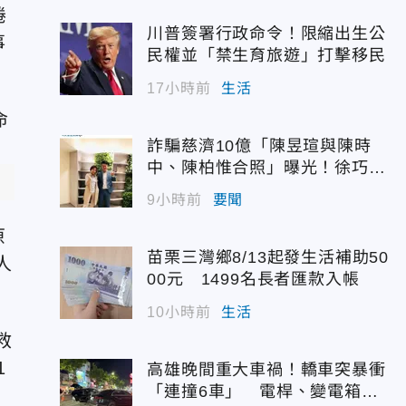
捲
川普簽署行政命令！限縮出生公
事
民權並「禁生育旅遊」打擊移民
17小時前
生活
詐騙慈濟10億「陳昱瑄與陳時
中、陳柏惟合照」曝光！徐巧芯
震撼出手
9小時前
要聞
原
苗栗三灣鄉8/13起發生活補助50
人
00元 1499名長者匯款入帳
10小時前
生活
救
1
高雄晚間重大車禍！轎車突暴衝
「連撞6車」 電桿、變電箱全