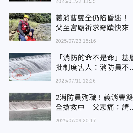
2026/01/22 11:35
義消曹雙全仍陷昏迷
父至宮廟祈求奇蹟快來
2025/07/23 15:16
「消防的命不是命」基
批制度害人：消防員不
海猿
2025/07/11 12:26
2消防員殉職！義消曹
全搶救中 父悲痛：請
家幫集氣
2025/07/09 20:17