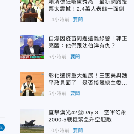
賴清德狂嗆盧秀燕 最新網路投
票太震撼！2.4萬人表態一面倒
14小時前
要聞
自爆因疫苗問題遠離綠營！郭正
亮酸：他們跟沈伯洋有仇？
5小時前
要聞
彰化選情重大進展！王惠美與魏
平政見面了 是否接競總主委態
度曝光
5小時前
要聞
直擊漢光42號Day 3 空軍幻象
2000-5戰機緊急升空迎敵
10小時前
要聞