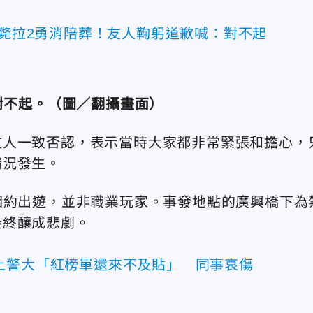
溺斃拉2勇消陪葬！友人鞠躬道歉喊：對不起
對不起。（圖／翻攝畫面）
友人一致否認，表示當時大家都非常緊張和擔心，
情況發生。
相約出遊，並非職業玩家。事發地點的廣興橋下為
最終釀成悲劇。
上警大「紅榜單還來不及貼」 同事哀傷