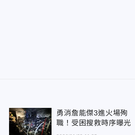
勇消詹能傑3進火場殉
職！受困搜救時序曝光