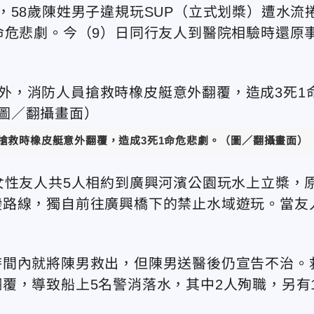
，58歲陳姓男子違規玩SUP（立式划槳）遭水流
命危悲劇。今（9）日同行友人到醫院相驗時還原
。
搶救時橡皮艇意外翻覆，造成3死1命危悲劇。（圖／翻攝畫面）
女性友人共5人相約到廣興河濱公園玩水上立槳，
變路線，獨自前往廣興橋下的禁止水域遊玩。當友
。
時間內就將陳男救出，但陳男送醫後仍宣告不治。
覆，導致船上5名警消落水，其中2人殉職，另有