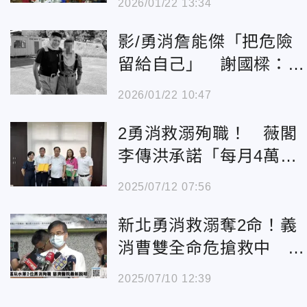
2026/01/22 13:34
影/勇消詹能傑「把危險
留給自己」 謝國樑：將
爭取進忠烈祠
2026/01/22 10:47
2勇消救溺殉職！ 薇閣
李傳洪承諾「每月4萬供
到大學」
2025/07/12 07:56
新北勇消救溺奪2命！義
消曹雙全命危搶救中 瞳
孔稍微回縮
2025/07/10 12:39