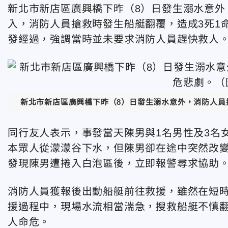
新北市新店區廣興橋下昨（8）日發生溺水意外
入，消防人員搶救時發生船艇翻覆，造成3死1
發經過，強調當時並未要求消防人員趕快救人
新北市新店區廣興橋下昨（8）日發生溺水意外，消防人員
同行友人表示，事發當天陳男與1名男性及3名
本眾人從濛濛谷下水，但陳男卻在途中突然改
發現陳男遭捲入白泡區後，立即報警尋求協助
消防人員獲報後出動船艇前往救援，雖然在短
援過程中，現場水流相當湍急，搜救船艇不慎翻
人命危。