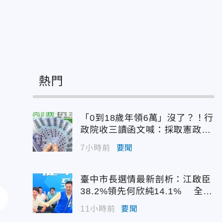
熱門
「0到18歲年領6萬」沒了？！行
政院收三讀函文喊：採取憲政作
為
7小時前
要聞
臺中市長選情最新剖析：江啟臣
38.2%領先何欣純14.1% 全世
代支持度全面居首
11小時前
要聞