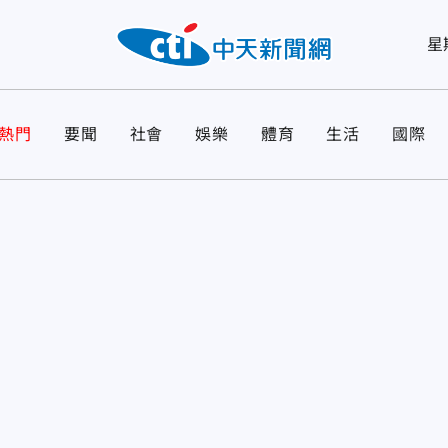
星
熱門
要聞
社會
娛樂
體育
生活
國際