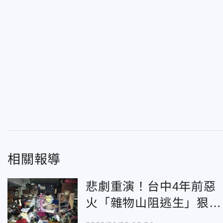
相關報導
悲劇重演！台中4年前惡
火「雜物山阻逃生」狠奪
6命