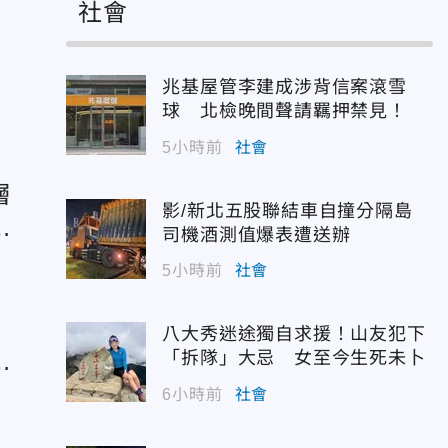
社會
！
兆基屋管李建成涉背信案滾雪
球 北檢晚間聲請羈押禁見！
5小時前
社會
層
影/新北五股聯結車自撞分隔島
是
司機酒測值爆表遭送辦
5小時前
社會
雙
八大秀迷途獨自求援！山友犯下
大
「拆隊」大忌 女至今生死未卜
6小時前
社會